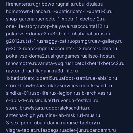
firehunters.ru
gribowo.ru
gnalis.ru
bulkitula.ru
hometown-france.ru
1-xbeticricetc-1-xbetti-5.ru
shop-garena.ru
cricetc-1-xbetr-1-xbetcc-2.ru
one-life-story.ru
top-halyava.ru
accounts112.ru
poka-vse-doma-2.ru
3-d-file.ru
hahahaharms.ru
g2012.ru
tst-1.ru
shaggy-cat.ru
opsmgr.ru
ev-gallery.ru
g-2012.ru
ops-mgr.ru
accounts-112.ru
csm-demo.ru
poka-vse-doma2.ru
airgungames.ru
allseo-host.ru
tehosmotre.ru
varieta-yug.ru
cricetc1xbetr1xbetcc2.ru
raytor-d.ru
atillagunn.ru
3d-file.ru
1xbeticricetc1xbetti5.ru
uafoot-statti.ru
e-abis1c.ru
store-brawl-stars.ru
kts-services.ru
dark-sand.ru
sindika-01.ru
sp-life.ru
x-legion.ru
sib-archives.ru
e-abis-1-c.ru
sindika01.ru
venda-festival.ru
store-brawlstars.ru
dooraleksandria.ru
antenna-highly.ru
mine-lab-msk.ru
1-mus.ru
3-sex-porn.ru
ban-damn.ru
purse-factory.ru
viagra-tablet.ru
fasbags.ru
adler-jun.ru
bandamn.ru