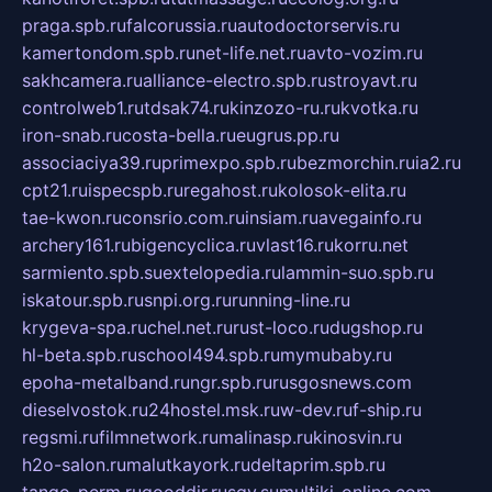
praga.spb.ru
falcorussia.ru
autodoctorservis.ru
kamertondom.spb.ru
net-life.net.ru
avto-vozim.ru
sakhcamera.ru
alliance-electro.spb.ru
stroyavt.ru
controlweb1.ru
tdsak74.ru
kinzozo-ru.ru
kvotka.ru
iron-snab.ru
costa-bella.ru
eugrus.pp.ru
associaciya39.ru
primexpo.spb.ru
bezmorchin.ru
ia2.ru
cpt21.ru
ispecspb.ru
regahost.ru
kolosok-elita.ru
tae-kwon.ru
consrio.com.ru
insiam.ru
avegainfo.ru
archery161.ru
bigencyclica.ru
vlast16.ru
korru.net
sarmiento.spb.su
extelopedia.ru
lammin-suo.spb.ru
iskatour.spb.ru
snpi.org.ru
running-line.ru
krygeva-spa.ru
chel.net.ru
rust-loco.ru
dugshop.ru
hl-beta.spb.ru
school494.spb.ru
mymubaby.ru
epoha-metalband.ru
ngr.spb.ru
rusgosnews.com
dieselvostok.ru
24hostel.msk.ru
w-dev.ru
f-ship.ru
regsmi.ru
filmnetwork.ru
malinasp.ru
kinosvin.ru
h2o-salon.ru
malutkayork.ru
deltaprim.spb.ru