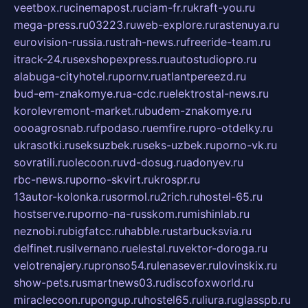
veetbox.ru
cinemapost.ru
ciam-fr.ru
kraft-you.ru
mega-press.ru
03223.ru
web-explore.ru
rastenuya.ru
eurovision-russia.ru
strah-news.ru
freeride-team.ru
itrack-24.ru
sexshopexpress.ru
autostudiopro.ru
alabuga-cityhotel.ru
pornv.ru
atlantpereezd.ru
bud-em-znakomye.ru
a-cdc.ru
elektrostal-news.ru
korolevremont-market.ru
budem-znakomye.ru
oooagrosnab.ru
fpodaso.ru
emfire.ru
pro-otdelky.ru
ukrasotki.ru
seksuzbek.ru
seks-uzbek.ru
porno-vk.ru
sovratili.ru
olecoon.ru
vd-dosug.ru
adonyev.ru
rbc-news.ru
porno-skvirt.ru
krospr.ru
13autor-kolonka.ru
sormol.ru
2rich.ru
hostel-65.ru
hostserve.ru
porno-na-russkom.ru
mishinlab.ru
neznobi.ru
bigfatcc.ru
habble.ru
starbucksvia.ru
delfinet.ru
silvernano.ru
elestal.ru
vektor-doroga.ru
velotrenajery.ru
pronso54.ru
lenasever.ru
lovinskix.ru
show-pets.ru
smartnews03.ru
discofoxworld.ru
miraclecoon.ru
pongup.ru
hostel65.ru
liura.ru
glasspb.ru