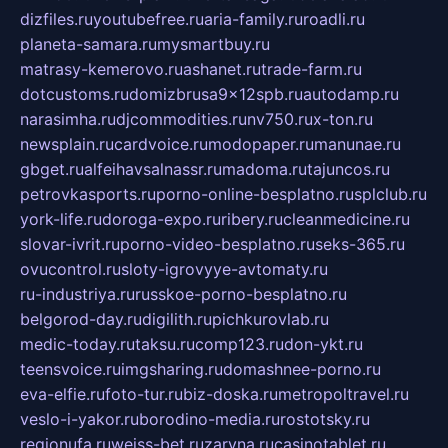
dizfiles.ru
youtubefree.ru
aria-family.ru
roadli.ru
planeta-samara.ru
mysmartbuy.ru
matrasy-kemerovo.ru
ashanet.ru
trade-farm.ru
dotcustoms.ru
domizbrusa9x12spb.ru
autodamp.ru
narasimha.ru
djcommodities.ru
nv750.ru
x-ton.ru
newsplain.ru
cardvoice.ru
modopaper.ru
manunae.ru
gbget.ru
alfeihavsalnassr.ru
madoma.ru
tajuncos.ru
petrovkasports.ru
porno-online-besplatno.ru
splclub.ru
york-life.ru
doroga-expo.ru
ribery.ru
cleanmedicine.ru
slovar-ivrit.ru
porno-video-besplatno.ru
seks-365.ru
ovucontrol.ru
sloty-igrovyye-avtomaty.ru
ru-industriya.ru
russkoe-porno-besplatno.ru
belgorod-day.ru
digilith.ru
pichkurovlab.ru
medic-today.ru
taksu.ru
comp123.ru
don-ykt.ru
teensvoice.ru
imgsharing.ru
domashnee-porno.ru
eva-elfie.ru
foto-tur.ru
biz-doska.ru
metropoltravel.ru
veslo-i-yakor.ru
borodino-media.ru
rostotsky.ru
regionufa.ru
weiss-bet.ru
zaryna.ru
casinotablet.ru