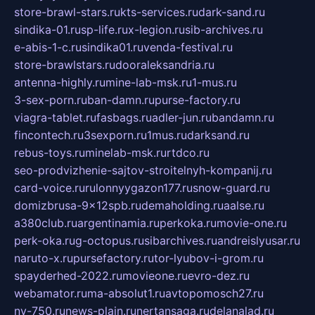
store-brawl-stars.ru
kts-services.ru
dark-sand.ru
sindika-01.ru
sp-life.ru
x-legion.ru
sib-archives.ru
e-abis-1-c.ru
sindika01.ru
venda-festival.ru
store-brawlstars.ru
dooraleksandria.ru
antenna-highly.ru
mine-lab-msk.ru
1-mus.ru
3-sex-porn.ru
ban-damn.ru
purse-factory.ru
viagra-tablet.ru
fasbags.ru
adler-jun.ru
bandamn.ru
fincontech.ru
3sexporn.ru
1mus.ru
darksand.ru
rebus-toys.ru
minelab-msk.ru
rtdco.ru
seo-prodvizhenie-sajtov-stroitelnyh-kompanij.ru
card-voice.ru
rulonnyygazon177.ru
snow-guard.ru
domizbrusa-9x12spb.ru
demaholding.ru
aalse.ru
a380club.ru
argentinamia.ru
perkoka.ru
movie-one.ru
perk-oka.ru
g-octopus.ru
sibarchives.ru
andreislyusar.ru
naruto-x.ru
pursefactory.ru
tor-lyubov-i-grom.ru
spayderhed-2022.ru
movieone.ru
evro-dez.ru
webamator.ru
ma-absolut1.ru
avtopomosch27.ru
nv-750.ru
news-plain.ru
nertansaga.ru
delanalad.ru