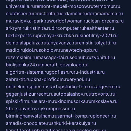
universalia.ru
remont-mebeli-moscow.ru
termomur.ru
clubfisher.ru
remstirufa.ru
erdamchi.ru
doramamama.ru
muraviovka-park.ru
worldofwoman.ru
clean-dreams.ru
arkrym.ru
kristinita.ru
dircomputer.ru
healthenter.ru
textexperts.ru
pivnaya-kruzhka.ru
kinofilmy-2021.ru
demolalapaluza.ru
tanyavanya.ru
remstir-tolyatti.ru
msdip.ru
jdol.ru
sokolovr.ru
newtech-spb.ru
rezemkleim.ru
massage-tai.ru
seonub.ru
zvonitut.ru
biolisichka24.ru
mncraft-download.ru
algoritm-sistema.ru
godflesh.ru
ru-industria.ru
zebra-tlt.ru
okna-proficom.ru
erynok.ru
onlinekinospace.ru
startupstudio-fefu.ru
zarges-ru.ru
gegenjustizunrecht.ru
autobalashov.ru
utrovortu.ru
spiski-firm.ru
elara-m.ru
kinomusorka.ru
mkcslava.ru
2bets.ru
vintovoykompressor.ru
birminghamvsfulham.ru
sarmat-komp.ru
pioneeri.ru
amadis-chocolate.ru
shkurki-karakulya.ru
kanotiforet.spb.ru
tutmassage.ru
ecolog.org.ru