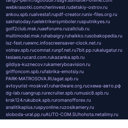
tango-perm.ru
gooddir.ru
sgv.su
multiki-online.com
webkrasotki.com
cherinvest.ru
detskiy-ostrov.ru
ankou.spb.ru
alvesta1.ru
pdf-creator.ru
nix-files.org.ru
sakhatoday.ru
elektrikersymboler.ru
sputnikyes.ru
golf2club.msk.ru
aeforums.ru
zallclub.ru
multimodal.msk.ru
habaigry.ru
haikko.ru
sobakopedia.ru
isz-fest.ru
ewnc.info
screensaver-clock.net.ru
volnav.spb.ru
comnat.ru
npf.net.ru
7bit.pp.ru
kalugatur.ru
tesiaes.ru
card.com.ru
kazanka.spb.ru
gildiya-kuznecov.ru
kameryboavision.ru
griffoncom.spb.ru
fabrika-emotsiy.ru
PARK-MATROSOVA.RU
agat.spb.ru
avtoyurist-moskva1.ru
hardware.org.ru
схема-авто.рф
dg-lab.ru
angrup.ru
recruiter.spb.ru
music8.spb.ru
krsk124.ru
kubok.spb.ru
romanofforex.ru
analitikaplus.ru
spyonline.ru
zosikamery.ru
sloboda-ural.pp.ru
AUTO-COM.SU
hohota.net
alimy.ru
online-z.com
aromat-vostoka.ru
otdelkaexp.ru