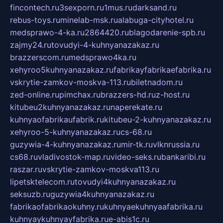
fincontech.ru
3sexporn.ru
1mus.ru
darksand.ru
rebus-toys.ru
minelab-msk.ru
alabuga-cityhotel.ru
medsprawo-4-ka.ru
2864420.ru
blagodarenie-spb.ru
zajmy24.ru
tovudyi-4-kuhnyanazakaz.ru
brazzerscom.ru
medsprawo4ka.ru
xehyroo5kuhnyanazakaz.ru
fabrikayfabrikaefabrika.ru
vskrytie-zamkov-moskva-113.ru
biletnadom.ru
zed-online.ru
pimchax.ru
brazzers-hd.ru
z-host.ru
kitubeu2kuhnyanazakaz.ru
naperekate.ru
kuhnyaofabrikaufabrik.ru
kitubeu-2-kuhnyanazakaz.ru
xehyroo-5-kuhnyanazakaz.ru
cs-68.ru
guzywia-4-kuhnyanazakaz.ru
mir-tk.ru
vlknrussia.ru
cs68.ru
vladivostok-map.ru
video-seks.ru
bankaribi.ru
raszar.ru
vskrytie-zamkov-moskva113.ru
lipetsktelecom.ru
tovudyi4kuhnyanazakaz.ru
seksuzb.ru
guzywia4kuhnyanazakaz.ru
fabrikaofabrikaokuhny.ru
kuhnyaekuhnyaafabrika.ru
kuhnyaykuhnyayfabrika.ru
e-abis1c.ru