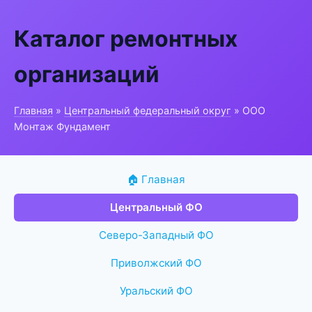
Каталог ремонтных
организаций
Главная
»
Центральный федеральный округ
» ООО
Монтаж Фундамент
🏠 Главная
Центральный ФО
Северо-Западный ФО
Приволжский ФО
Уральский ФО