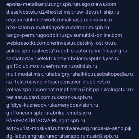
epoha-metalband.ru
ngr.spb.ru
rusgosnews.com
dieselvostok.ru
24hostel.msk.ru
w-dev.ru
f-ship.ru
regsmi.ru
filmnetwork.ru
malinasp.ru
kinosvin.ru
h2o-salon.ru
malutkayork.ru
deltaprim.spb.ru
tango-perm.ru
gooddir.ru
sgv.su
multiki-online.com
webkrasotki.com
cherinvest.ru
detskiy-ostrov.ru
ankou.spb.ru
alvesta1.ru
pdf-creator.ru
nix-files.org.ru
sakhatoday.ru
elektrikersymboler.ru
sputnikyes.ru
golf2club.msk.ru
aeforums.ru
zallclub.ru
multimodal.msk.ru
habaigry.ru
haikko.ru
sobakopedia.ru
isz-fest.ru
ewnc.info
screensaver-clock.net.ru
volnav.spb.ru
comnat.ru
npf.net.ru
7bit.pp.ru
kalugatur.ru
tesiaes.ru
card.com.ru
kazanka.spb.ru
gildiya-kuznecov.ru
kameryboavision.ru
griffoncom.spb.ru
fabrika-emotsiy.ru
PARK-MATROSOVA.RU
agat.spb.ru
avtoyurist-moskva1.ru
hardware.org.ru
схема-авто.рф
dg-lab.ru
angrup.ru
recruiter.spb.ru
music8.spb.ru