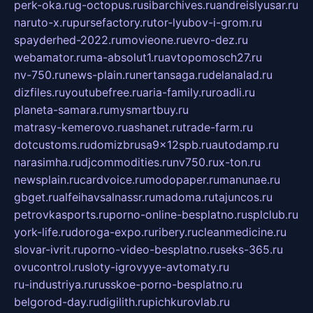
perk-oka.ru
g-octopus.ru
sibarchives.ru
andreislyusar.ru
naruto-x.ru
pursefactory.ru
tor-lyubov-i-grom.ru
spayderhed-2022.ru
movieone.ru
evro-dez.ru
webamator.ru
ma-absolut1.ru
avtopomosch27.ru
nv-750.ru
news-plain.ru
nertansaga.ru
delanalad.ru
dizfiles.ru
youtubefree.ru
aria-family.ru
roadli.ru
planeta-samara.ru
mysmartbuy.ru
matrasy-kemerovo.ru
ashanet.ru
trade-farm.ru
dotcustoms.ru
domizbrusa9x12spb.ru
autodamp.ru
narasimha.ru
djcommodities.ru
nv750.ru
x-ton.ru
newsplain.ru
cardvoice.ru
modopaper.ru
manunae.ru
gbget.ru
alfeihavsalnassr.ru
madoma.ru
tajuncos.ru
petrovkasports.ru
porno-online-besplatno.ru
splclub.ru
york-life.ru
doroga-expo.ru
ribery.ru
cleanmedicine.ru
slovar-ivrit.ru
porno-video-besplatno.ru
seks-365.ru
ovucontrol.ru
sloty-igrovyye-avtomaty.ru
ru-industriya.ru
russkoe-porno-besplatno.ru
belgorod-day.ru
digilith.ru
pichkurovlab.ru