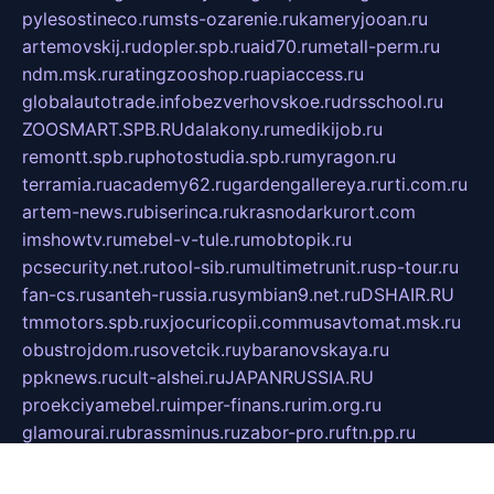
pylesostineco.ru
msts-ozarenie.ru
kameryjooan.ru
artemovskij.ru
dopler.spb.ru
aid70.ru
metall-perm.ru
ndm.msk.ru
ratingzooshop.ru
apiaccess.ru
globalautotrade.info
bezverhovskoe.ru
drsschool.ru
ZOOSMART.SPB.RU
dalakony.ru
medikijob.ru
remontt.spb.ru
photostudia.spb.ru
myragon.ru
terramia.ru
academy62.ru
gardengallereya.ru
rti.com.ru
artem-news.ru
biserinca.ru
krasnodarkurort.com
imshowtv.ru
mebel-v-tule.ru
mobtopik.ru
pcsecurity.net.ru
tool-sib.ru
multimetrunit.ru
sp-tour.ru
fan-cs.ru
santeh-russia.ru
symbian9.net.ru
DSHAIR.RU
tmmotors.spb.ru
xjocuricopii.com
musavtomat.msk.ru
obustrojdom.ru
sovetcik.ru
ybaranovskaya.ru
ppknews.ru
cult-alshei.ru
JAPANRUSSIA.RU
proekciyamebel.ru
imper-finans.ru
rim.org.ru
glamourai.ru
brassminus.ru
zabor-pro.ru
ftn.pp.ru
dorogoe58.ru
laimengpacker.ru
kuzova-zapchasti.ru
sageerp.ru
taxodrom.ru
dsrazvitie.ru
hardcity.net.ru