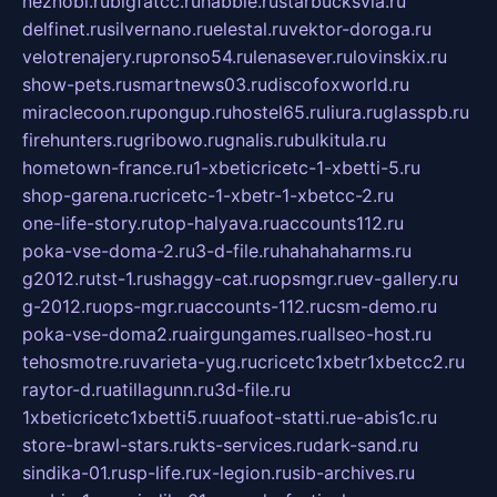
neznobi.ru
bigfatcc.ru
habble.ru
starbucksvia.ru
delfinet.ru
silvernano.ru
elestal.ru
vektor-doroga.ru
velotrenajery.ru
pronso54.ru
lenasever.ru
lovinskix.ru
show-pets.ru
smartnews03.ru
discofoxworld.ru
miraclecoon.ru
pongup.ru
hostel65.ru
liura.ru
glasspb.ru
firehunters.ru
gribowo.ru
gnalis.ru
bulkitula.ru
hometown-france.ru
1-xbeticricetc-1-xbetti-5.ru
shop-garena.ru
cricetc-1-xbetr-1-xbetcc-2.ru
one-life-story.ru
top-halyava.ru
accounts112.ru
poka-vse-doma-2.ru
3-d-file.ru
hahahaharms.ru
g2012.ru
tst-1.ru
shaggy-cat.ru
opsmgr.ru
ev-gallery.ru
g-2012.ru
ops-mgr.ru
accounts-112.ru
csm-demo.ru
poka-vse-doma2.ru
airgungames.ru
allseo-host.ru
tehosmotre.ru
varieta-yug.ru
cricetc1xbetr1xbetcc2.ru
raytor-d.ru
atillagunn.ru
3d-file.ru
1xbeticricetc1xbetti5.ru
uafoot-statti.ru
e-abis1c.ru
store-brawl-stars.ru
kts-services.ru
dark-sand.ru
sindika-01.ru
sp-life.ru
x-legion.ru
sib-archives.ru