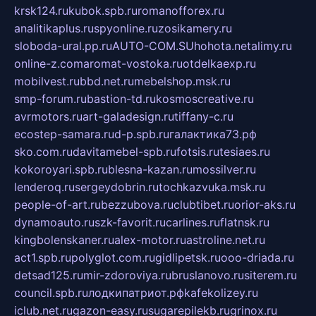
krsk124.ru
kubok.spb.ru
romanofforex.ru
analitikaplus.ru
spyonline.ru
zosikamery.ru
sloboda-ural.pp.ru
AUTO-COM.SU
hohota.net
alimy.ru
online-z.com
aromat-vostoka.ru
otdelkaexp.ru
mobilvest.ru
bbd.net.ru
mebelshop.msk.ru
smp-forum.ru
bastion-td.ru
kosmoscreative.ru
avrmotors.ru
art-galadesign.ru
tiffany-c.ru
ecostep-samara.ru
d-p.spb.ru
галактика73.рф
sko.com.ru
davitamebel-spb.ru
fotsis.ru
tesiaes.ru
kokoroyari.spb.ru
blesna-kazan.ru
mossilver.ru
lenderoq.ru
sergeydobrin.ru
tochkazvuka.msk.ru
people-of-art.ru
bezzubova.ru
clubtibet.ru
orior-aks.ru
dynamoauto.ru
szk-favorit.ru
carlines.ru
flatnsk.ru
kingbolenskaner.ru
alex-motor.ru
astroline.net.ru
act1.spb.ru
polyglot.com.ru
gidlipetsk.ru
ooo-driada.ru
detsad125.ru
mir-zdoroviya.ru
bruslanovo.ru
siterem.ru
council.spb.ru
лодкипатриот.рф
kafekolizey.ru
iclub.net.ru
gazon-easy.ru
sugarepilekb.ru
grinox.ru