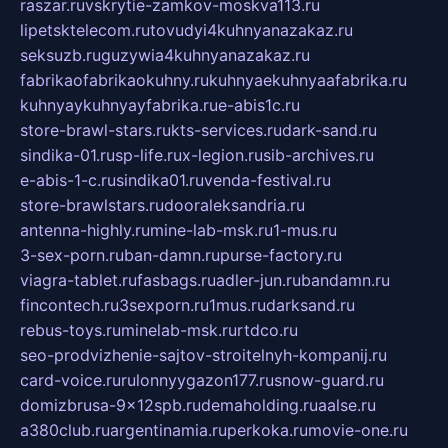
raszar.ru
vskrytie-zamkov-moskva113.ru
lipetsktelecom.ru
tovudyi4kuhnyanazakaz.ru
seksuzb.ru
guzywia4kuhnyanazakaz.ru
fabrikaofabrikaokuhny.ru
kuhnyaekuhnyaafabrika.ru
kuhnyaykuhnyayfabrika.ru
e-abis1c.ru
store-brawl-stars.ru
kts-services.ru
dark-sand.ru
sindika-01.ru
sp-life.ru
x-legion.ru
sib-archives.ru
e-abis-1-c.ru
sindika01.ru
venda-festival.ru
store-brawlstars.ru
dooraleksandria.ru
antenna-highly.ru
mine-lab-msk.ru
1-mus.ru
3-sex-porn.ru
ban-damn.ru
purse-factory.ru
viagra-tablet.ru
fasbags.ru
adler-jun.ru
bandamn.ru
fincontech.ru
3sexporn.ru
1mus.ru
darksand.ru
rebus-toys.ru
minelab-msk.ru
rtdco.ru
seo-prodvizhenie-sajtov-stroitelnyh-kompanij.ru
card-voice.ru
rulonnyygazon177.ru
snow-guard.ru
domizbrusa-9x12spb.ru
demaholding.ru
aalse.ru
a380club.ru
argentinamia.ru
perkoka.ru
movie-one.ru