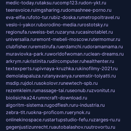
medic-today.ru
taksu.ru
comp123.ru
don-ykt.ru
teensvoice.ru
imgsharing.ru
domashnee-porno.ru
eva-elfie.ru
foto-tur.ru
biz-doska.ru
metropoltravel.ru
veslo-i-yakor.ru
borodino-media.ru
rostotsky.ru
regionufa.ru
weiss-bet.ru
zaryna.ru
casinotablet.ru
universalia.ru
remont-mebeli-moscow.ru
termomur.ru
clubfisher.ru
remstirufa.ru
erdamchi.ru
doramamama.ru
muraviovka-park.ru
worldofwoman.ru
clean-dreams.ru
arkrym.ru
kristinita.ru
dircomputer.ru
healthenter.ru
textexperts.ru
pivnaya-kruzhka.ru
kinofilmy-2021.ru
demolalapaluza.ru
tanyavanya.ru
remstir-tolyatti.ru
msdip.ru
jdol.ru
sokolovr.ru
newtech-spb.ru
rezemkleim.ru
massage-tai.ru
seonub.ru
zvonitut.ru
biolisichka24.ru
mncraft-download.ru
algoritm-sistema.ru
godflesh.ru
ru-industria.ru
zebra-tlt.ru
okna-proficom.ru
erynok.ru
onlinekinospace.ru
startupstudio-fefu.ru
zarges-ru.ru
gegenjustizunrecht.ru
autobalashov.ru
utrovortu.ru