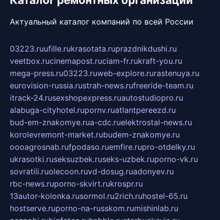
Актуальный каталог компаний по всей России
03223.ru
ufille.ru
krasotata.ru
prazdnikdushi.ru
veetbox.ru
cinemapost.ru
ciam-fr.ru
kraft-you.ru
mega-press.ru
03223.ru
web-explore.ru
rastenuya.ru
eurovision-russia.ru
strah-news.ru
freeride-team.ru
itrack-24.ru
sexshopexpress.ru
autostudiopro.ru
alabuga-cityhotel.ru
pornv.ru
atlantpereezd.ru
bud-em-znakomye.ru
a-cdc.ru
elektrostal-news.ru
korolevremont-market.ru
budem-znakomye.ru
oooagrosnab.ru
fpodaso.ru
emfire.ru
pro-otdelky.ru
ukrasotki.ru
seksuzbek.ru
seks-uzbek.ru
porno-vk.ru
sovratili.ru
olecoon.ru
vd-dosug.ru
adonyev.ru
rbc-news.ru
porno-skvirt.ru
krospr.ru
13autor-kolonka.ru
sormol.ru
2rich.ru
hostel-65.ru
hostserve.ru
porno-na-russkom.ru
mishinlab.ru