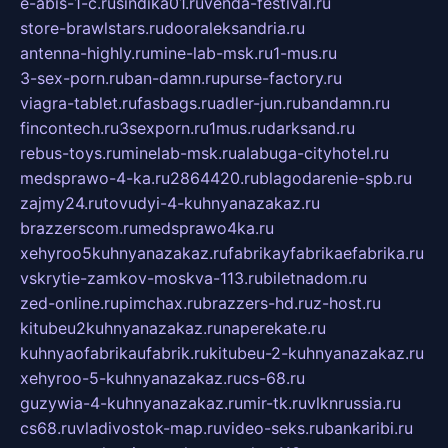
e-abis-1-c.ru
sindika01.ru
venda-festival.ru
store-brawlstars.ru
dooraleksandria.ru
antenna-highly.ru
mine-lab-msk.ru
1-mus.ru
3-sex-porn.ru
ban-damn.ru
purse-factory.ru
viagra-tablet.ru
fasbags.ru
adler-jun.ru
bandamn.ru
fincontech.ru
3sexporn.ru
1mus.ru
darksand.ru
rebus-toys.ru
minelab-msk.ru
alabuga-cityhotel.ru
medsprawo-4-ka.ru
2864420.ru
blagodarenie-spb.ru
zajmy24.ru
tovudyi-4-kuhnyanazakaz.ru
brazzerscom.ru
medsprawo4ka.ru
xehyroo5kuhnyanazakaz.ru
fabrikayfabrikaefabrika.ru
vskrytie-zamkov-moskva-113.ru
biletnadom.ru
zed-online.ru
pimchax.ru
brazzers-hd.ru
z-host.ru
kitubeu2kuhnyanazakaz.ru
naperekate.ru
kuhnyaofabrikaufabrik.ru
kitubeu-2-kuhnyanazakaz.ru
xehyroo-5-kuhnyanazakaz.ru
cs-68.ru
guzywia-4-kuhnyanazakaz.ru
mir-tk.ru
vlknrussia.ru
cs68.ru
vladivostok-map.ru
video-seks.ru
bankaribi.ru