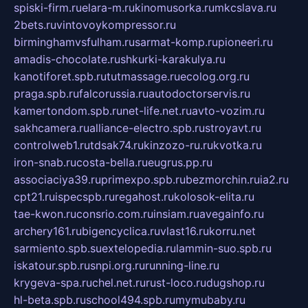
spiski-firm.ru
elara-m.ru
kinomusorka.ru
mkcslava.ru
2bets.ru
vintovoykompressor.ru
birminghamvsfulham.ru
sarmat-komp.ru
pioneeri.ru
amadis-chocolate.ru
shkurki-karakulya.ru
kanotiforet.spb.ru
tutmassage.ru
ecolog.org.ru
praga.spb.ru
falcorussia.ru
autodoctorservis.ru
kamertondom.spb.ru
net-life.net.ru
avto-vozim.ru
sakhcamera.ru
alliance-electro.spb.ru
stroyavt.ru
controlweb1.ru
tdsak74.ru
kinzozo-ru.ru
kvotka.ru
iron-snab.ru
costa-bella.ru
eugrus.pp.ru
associaciya39.ru
primexpo.spb.ru
bezmorchin.ru
ia2.ru
cpt21.ru
ispecspb.ru
regahost.ru
kolosok-elita.ru
tae-kwon.ru
consrio.com.ru
insiam.ru
avegainfo.ru
archery161.ru
bigencyclica.ru
vlast16.ru
korru.net
sarmiento.spb.su
extelopedia.ru
lammin-suo.spb.ru
iskatour.spb.ru
snpi.org.ru
running-line.ru
krygeva-spa.ru
chel.net.ru
rust-loco.ru
dugshop.ru
hl-beta.spb.ru
school494.spb.ru
mymubaby.ru