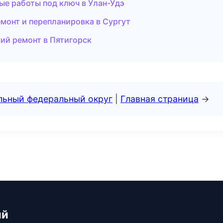
е работы под ключ в Улан-Удэ
монт и перепланировка в Сургут
ий ремонт в Пятигорск
альный федеральный округ
|
Главная страница
→
ий