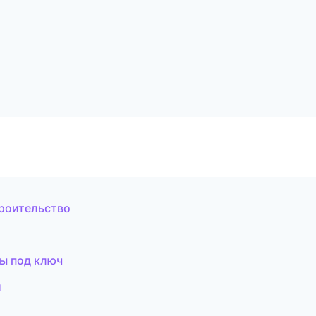
роительство
ы под ключ
и