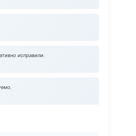
ативно исправили.
уемо.