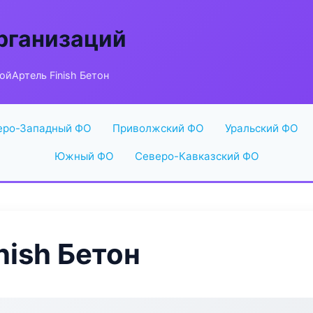
рганизаций
ойАртель Finish Бетон
еро-Западный ФО
Приволжский ФО
Уральский ФО
Южный ФО
Северо-Кавказский ФО
nish Бетон