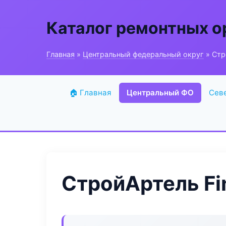
Каталог ремонтных о
Главная
»
Центральный федеральный округ
» Стр
🏠 Главная
Центральный ФО
Сев
СтройАртель Fi