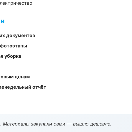
электричество
ми
их документов
 фотоэтапы
ая уборка
птовым ценам
женедельный отчёт
. Материалы закупали сами — вышло дешевле.