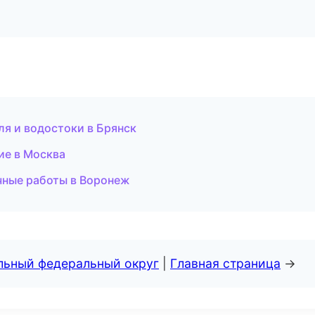
я и водостоки в Брянск
ие в Москва
чные работы в Воронеж
альный федеральный округ
|
Главная страница
→