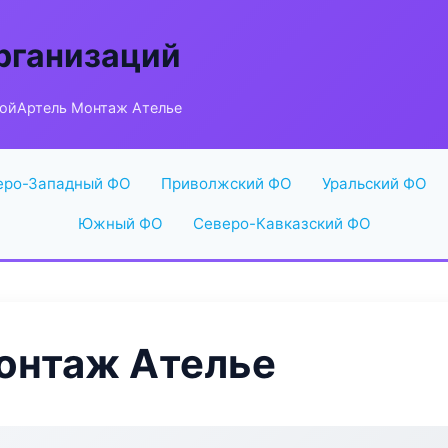
рганизаций
ойАртель Монтаж Ателье
еро-Западный ФО
Приволжский ФО
Уральский ФО
Южный ФО
Северо-Кавказский ФО
онтаж Ателье