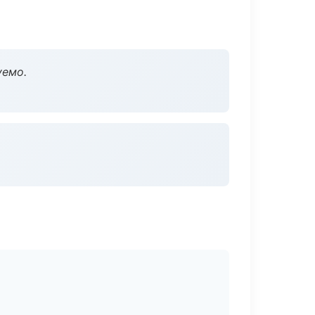
уемо.