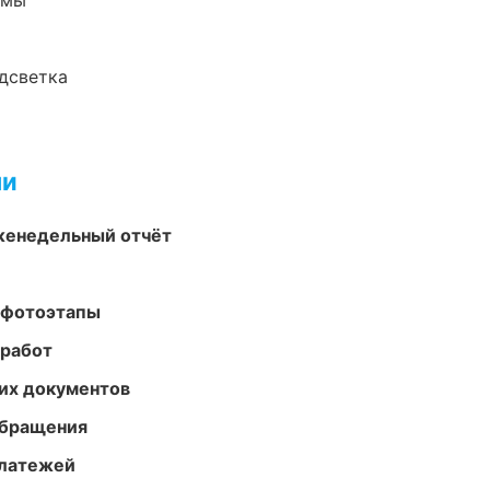
емы
одсветка
ми
женедельный отчёт
 фотоэтапы
 работ
их документов
обращения
платежей