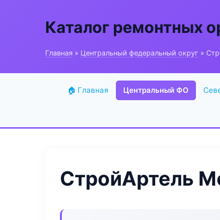
Каталог ремонтных о
Главная
»
Центральный федеральный округ
» Стр
🏠 Главная
Центральный ФО
Сев
СтройАртель М