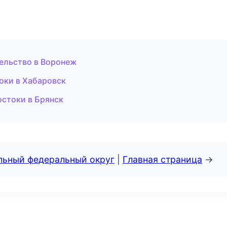
тельство в Воронеж
оки в Хабаровск
стоки в Брянск
альный федеральный округ
|
Главная страница
→