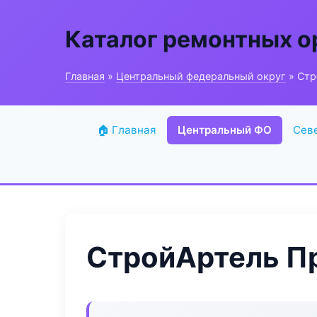
Каталог ремонтных о
Главная
»
Центральный федеральный округ
» Стр
🏠 Главная
Центральный ФО
Сев
СтройАртель П