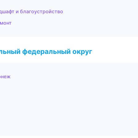
дшафт и благоустройство
емонт
альный федеральный округ
онеж