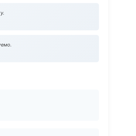
у.
уемо.