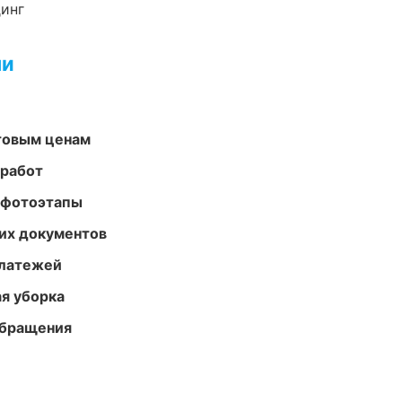
динг
ми
птовым ценам
 работ
 фотоэтапы
их документов
платежей
ая уборка
обращения