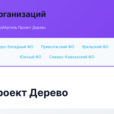
рганизаций
ойАртель Проект Дерево
еро-Западный ФО
Приволжский ФО
Уральский ФО
Южный ФО
Северо-Кавказский ФО
роект Дерево