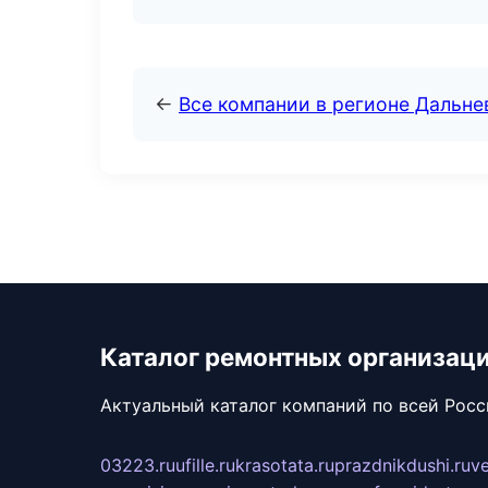
←
Все компании в регионе Дальн
Каталог ремонтных организац
Актуальный каталог компаний по всей Рос
03223.ru
ufille.ru
krasotata.ru
prazdnikdushi.ru
v