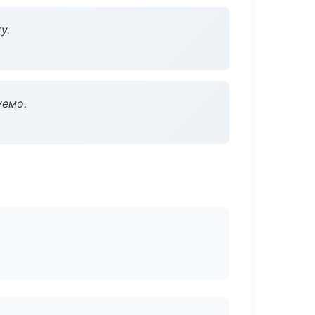
у.
уемо.