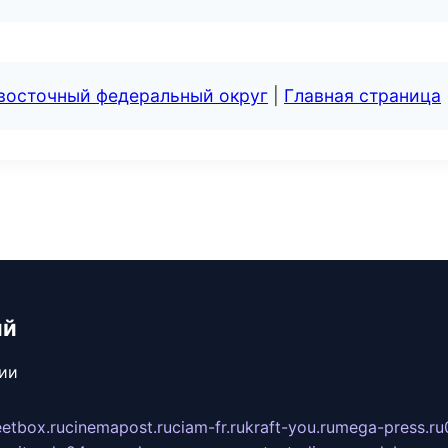
евосточный федеральный округ
|
Главная страница
ий
сии
eetbox.ru
cinemapost.ru
ciam-fr.ru
kraft-you.ru
mega-press.ru