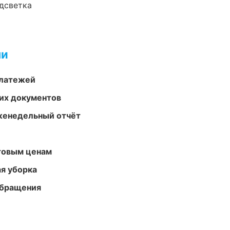
одсветка
ми
платежей
их документов
женедельный отчёт
птовым ценам
ая уборка
обращения