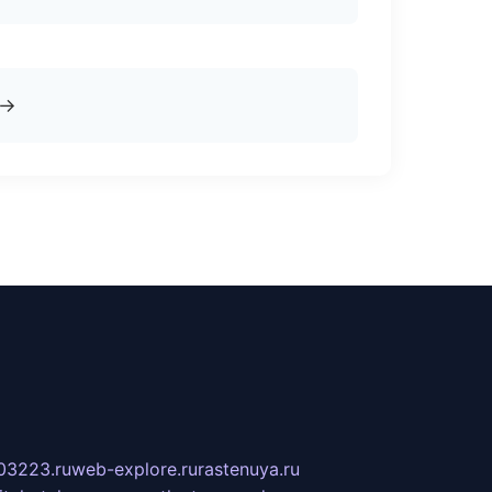
→
03223.ru
web-explore.ru
rastenuya.ru