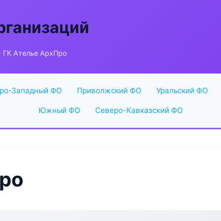
рганизаций
 ГК Ателье АрхПро
ро-Западный ФО
Приволжский ФО
Уральский ФО
Южный ФО
Северо-Кавказский ФО
Про