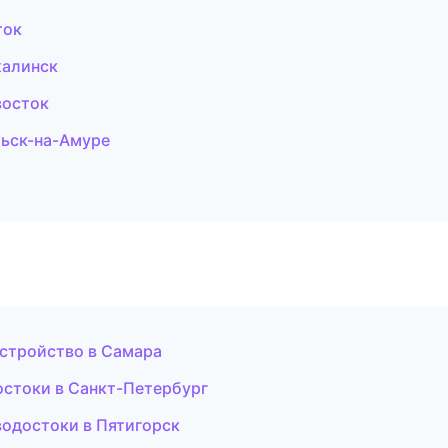
ток
халинск
восток
ьск-на-Амуре
стройство в Самара
остоки в Санкт-Петербург
одостоки в Пятигорск