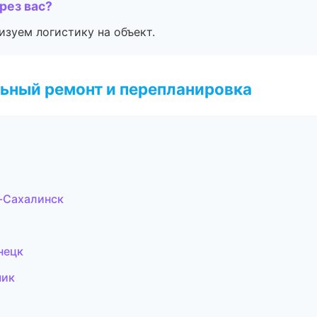
рез вас?
изуем логистику на объект.
ьный ремонт и перепланировка
-Сахалинск
нецк
чик