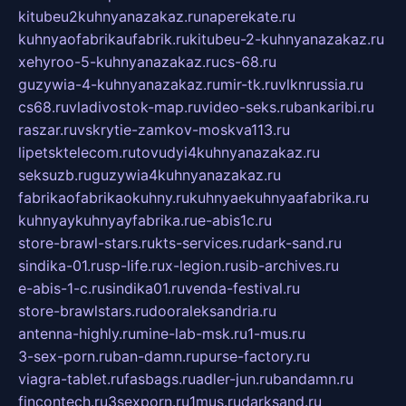
kitubeu2kuhnyanazakaz.ru
naperekate.ru
kuhnyaofabrikaufabrik.ru
kitubeu-2-kuhnyanazakaz.ru
xehyroo-5-kuhnyanazakaz.ru
cs-68.ru
guzywia-4-kuhnyanazakaz.ru
mir-tk.ru
vlknrussia.ru
cs68.ru
vladivostok-map.ru
video-seks.ru
bankaribi.ru
raszar.ru
vskrytie-zamkov-moskva113.ru
lipetsktelecom.ru
tovudyi4kuhnyanazakaz.ru
seksuzb.ru
guzywia4kuhnyanazakaz.ru
fabrikaofabrikaokuhny.ru
kuhnyaekuhnyaafabrika.ru
kuhnyaykuhnyayfabrika.ru
e-abis1c.ru
store-brawl-stars.ru
kts-services.ru
dark-sand.ru
sindika-01.ru
sp-life.ru
x-legion.ru
sib-archives.ru
e-abis-1-c.ru
sindika01.ru
venda-festival.ru
store-brawlstars.ru
dooraleksandria.ru
antenna-highly.ru
mine-lab-msk.ru
1-mus.ru
3-sex-porn.ru
ban-damn.ru
purse-factory.ru
viagra-tablet.ru
fasbags.ru
adler-jun.ru
bandamn.ru
fincontech.ru
3sexporn.ru
1mus.ru
darksand.ru