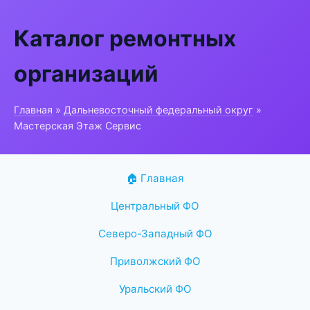
Каталог ремонтных
организаций
Главная
»
Дальневосточный федеральный округ
»
Мастерская Этаж Сервис
🏠 Главная
Центральный ФО
Северо-Западный ФО
Приволжский ФО
Уральский ФО