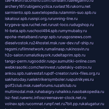
tae-kwon.ru
consrio.com.ru
insiam.ru
avegainfo.ru
archery161.ru
bigencyclica.ru
vlast16.ru
korru.net
sarmiento.spb.su
extelopedia.ru
lammin-suo.spb.ru
iskatour.spb.ru
snpi.org.ru
running-line.ru
krygeva-spa.ru
chel.net.ru
rust-loco.ru
dugshop.ru
hl-beta.spb.ru
school494.spb.ru
mymubaby.ru
epoha-metalband.ru
ngr.spb.ru
rusgosnews.com
dieselvostok.ru
24hostel.msk.ru
w-dev.ru
f-ship.ru
regsmi.ru
filmnetwork.ru
malinasp.ru
kinosvin.ru
h2o-salon.ru
malutkayork.ru
deltaprim.spb.ru
tango-perm.ru
gooddir.ru
sgv.su
multiki-online.com
webkrasotki.com
cherinvest.ru
detskiy-ostrov.ru
ankou.spb.ru
alvesta1.ru
pdf-creator.ru
nix-files.org.ru
sakhatoday.ru
elektrikersymboler.ru
sputnikyes.ru
golf2club.msk.ru
aeforums.ru
zallclub.ru
multimodal.msk.ru
habaigry.ru
haikko.ru
sobakopedia.ru
isz-fest.ru
ewnc.info
screensaver-clock.net.ru
volnav.spb.ru
comnat.ru
npf.net.ru
7bit.pp.ru
kalugatur.ru