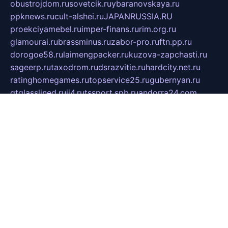
obustrojdom.ru
sovetcik.ru
ybaranovskaya.ru
ppknews.ru
cult-alshei.ru
JAPANRUSSIA.RU
proekciyamebel.ru
imper-finans.ru
rim.org.ru
glamourai.ru
brassminus.ru
zabor-pro.ru
ftn.pp.ru
dorogoe58.ru
laimengpacker.ru
kuzova-zapchasti.ru
sageerp.ru
taxodrom.ru
dsrazvitie.ru
hardcity.net.ru
ratinghomegames.ru
topservice25.ru
gubernyan.ru
gtglasslined.ru
ii4.ru
tssport.spb.ru
andorra24.com
blackwallstreet.ru
oboimos.ru
optim-doors.com.ru
ikuch.ru
nycr.org.ru
npa21.ru
vremya-ch.spb.ru
desert000.ru
ivtorgi.ru
ifiori.ru
catalog-statei.ru
dcv.org.ru
spetsmaster174.ru
ipkameryhiseeu.ru
dum26.ru
ruspol.spb.ru
fr-opendp.ru
kam-solnyshko.ru
cheyenne-arapaho.ru
sevzapmetal.spb.ru
ted-lapidus.spb.ru
parasite-eliminator.ru
sigma-complete.ru
modernworld.ru
dama-moda.ru
eholot-group.ru
sk-nvkz.ru
DRONGOLD.RU
democratia2.ru
i-farmer.ru
mass-sport.org