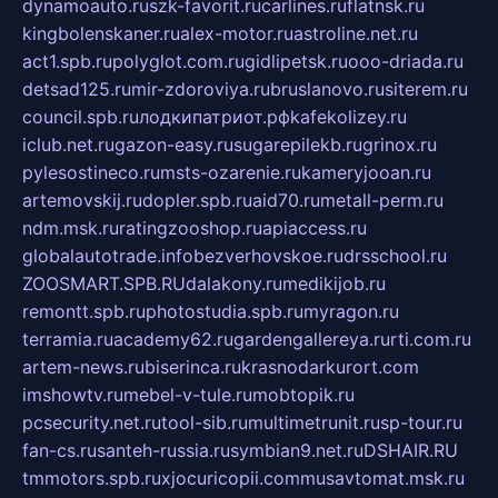
dynamoauto.ru
szk-favorit.ru
carlines.ru
flatnsk.ru
kingbolenskaner.ru
alex-motor.ru
astroline.net.ru
act1.spb.ru
polyglot.com.ru
gidlipetsk.ru
ooo-driada.ru
detsad125.ru
mir-zdoroviya.ru
bruslanovo.ru
siterem.ru
council.spb.ru
лодкипатриот.рф
kafekolizey.ru
iclub.net.ru
gazon-easy.ru
sugarepilekb.ru
grinox.ru
pylesostineco.ru
msts-ozarenie.ru
kameryjooan.ru
artemovskij.ru
dopler.spb.ru
aid70.ru
metall-perm.ru
ndm.msk.ru
ratingzooshop.ru
apiaccess.ru
globalautotrade.info
bezverhovskoe.ru
drsschool.ru
ZOOSMART.SPB.RU
dalakony.ru
medikijob.ru
remontt.spb.ru
photostudia.spb.ru
myragon.ru
terramia.ru
academy62.ru
gardengallereya.ru
rti.com.ru
artem-news.ru
biserinca.ru
krasnodarkurort.com
imshowtv.ru
mebel-v-tule.ru
mobtopik.ru
pcsecurity.net.ru
tool-sib.ru
multimetrunit.ru
sp-tour.ru
fan-cs.ru
santeh-russia.ru
symbian9.net.ru
DSHAIR.RU
tmmotors.spb.ru
xjocuricopii.com
musavtomat.msk.ru