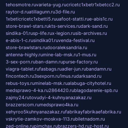
tehosmotre.ru
varieta-yug.ru
cricetc1xbetr1xbetcc2.ru
raytor-d.ru
atillagunn.ru
3d-file.ru
1xbeticricetc1xbetti5.ru
uafoot-statti.ru
e-abis1c.ru
store-brawl-stars.ru
kts-services.ru
dark-sand.ru
sindika-01.ru
sp-life.ru
x-legion.ru
sib-archives.ru
e-abis-1-c.ru
sindika01.ru
venda-festival.ru
store-brawlstars.ru
dooraleksandria.ru
antenna-highly.ru
mine-lab-msk.ru
1-mus.ru
3-sex-porn.ru
ban-damn.ru
purse-factory.ru
viagra-tablet.ru
fasbags.ru
adler-jun.ru
bandamn.ru
fincontech.ru
3sexporn.ru
1mus.ru
darksand.ru
rebus-toys.ru
minelab-msk.ru
alabuga-cityhotel.ru
medsprawo-4-ka.ru
2864420.ru
blagodarenie-spb.ru
zajmy24.ru
tovudyi-4-kuhnyanazakaz.ru
brazzerscom.ru
medsprawo4ka.ru
xehyroo5kuhnyanazakaz.ru
fabrikayfabrikaefabrika.ru
vskrytie-zamkov-moskva-113.ru
biletnadom.ru
zed-online.ru
pimchax.ru
brazzers-hd.ru
z-host.ru