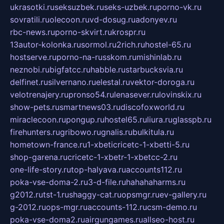
ukrasotki.ru
seksuzbek.ru
seks-uzbek.ru
porno-vk.ru
sovratili.ru
olecoon.ru
vd-dosug.ru
adonyev.ru
rbc-news.ru
porno-skvirt.ru
krospr.ru
13autor-kolonka.ru
sormol.ru
2rich.ru
hostel-65.ru
hostserve.ru
porno-na-russkom.ru
mishinlab.ru
neznobi.ru
bigfatcc.ru
habble.ru
starbucksvia.ru
delfinet.ru
silvernano.ru
elestal.ru
vektor-doroga.ru
velotrenajery.ru
pronso54.ru
lenasever.ru
lovinskix.ru
show-pets.ru
smartnews03.ru
discofoxworld.ru
miraclecoon.ru
pongup.ru
hostel65.ru
liura.ru
glasspb.ru
firehunters.ru
gribowo.ru
gnalis.ru
bulkitula.ru
hometown-france.ru
1-xbeticricetc-1-xbetti-5.ru
shop-garena.ru
cricetc-1-xbetr-1-xbetcc-2.ru
one-life-story.ru
top-halyava.ru
accounts112.ru
poka-vse-doma-2.ru
3-d-file.ru
hahahaharms.ru
g2012.ru
tst-1.ru
shaggy-cat.ru
opsmgr.ru
ev-gallery.ru
g-2012.ru
ops-mgr.ru
accounts-112.ru
csm-demo.ru
poka-vse-doma2.ru
airgungames.ru
allseo-host.ru