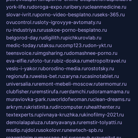
york-life.ru
doroga-expo.ru
ribery.ru
cleanmedicine.ru
slovar-ivrit.ru
porno-video-besplatno.ru
seks-365.ru
ovucontrol.ru
sloty-igrovyye-avtomaty.ru
ru-industriya.ru
russkoe-porno-besplatno.ru
belgorod-day.ru
digilith.ru
pichkurovlab.ru
medic-today.ru
taksu.ru
comp123.ru
don-ykt.ru
teensvoice.ru
imgsharing.ru
domashnee-porno.ru
eva-elfie.ru
foto-tur.ru
biz-doska.ru
metropoltravel.ru
veslo-i-yakor.ru
borodino-media.ru
rostotsky.ru
regionufa.ru
weiss-bet.ru
zaryna.ru
casinotablet.ru
universalia.ru
remont-mebeli-moscow.ru
termomur.ru
clubfisher.ru
remstirufa.ru
erdamchi.ru
doramamama.ru
muraviovka-park.ru
worldofwoman.ru
clean-dreams.ru
arkrym.ru
kristinita.ru
dircomputer.ru
healthenter.ru
textexperts.ru
pivnaya-kruzhka.ru
kinofilmy-2021.ru
demolalapaluza.ru
tanyavanya.ru
remstir-tolyatti.ru
msdip.ru
jdol.ru
sokolovr.ru
newtech-spb.ru
rezemkleim.ru
massage-tai.ru
seonub.ru
zvonitut.ru