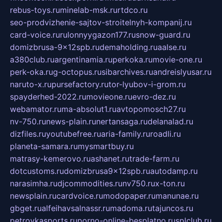
rebus-toys.ru
minelab-msk.ru
rtdco.ru
seo-prodvizhenie-sajtov-stroitelnyh-kompanij.ru
card-voice.ru
rulonnyygazon177.ru
snow-guard.ru
domizbrusa-9x12spb.ru
demaholding.ru
aalse.ru
a380club.ru
argentinamia.ru
perkoka.ru
movie-one.ru
perk-oka.ru
g-octopus.ru
sibarchives.ru
andreislyusar.ru
naruto-x.ru
pursefactory.ru
tor-lyubov-i-grom.ru
spayderhed-2022.ru
movieone.ru
evro-dez.ru
webamator.ru
ma-absolut1.ru
avtopomosch27.ru
nv-750.ru
news-plain.ru
nertansaga.ru
delanalad.ru
dizfiles.ru
youtubefree.ru
aria-family.ru
roadli.ru
planeta-samara.ru
mysmartbuy.ru
matrasy-kemerovo.ru
ashanet.ru
trade-farm.ru
dotcustoms.ru
domizbrusa9x12spb.ru
autodamp.ru
narasimha.ru
djcommodities.ru
nv750.ru
x-ton.ru
newsplain.ru
cardvoice.ru
modopaper.ru
manunae.ru
gbget.ru
alfeihavsalnassr.ru
madoma.ru
tajuncos.ru
petrovkasports.ru
porno-online-besplatno.ru
splclub.ru