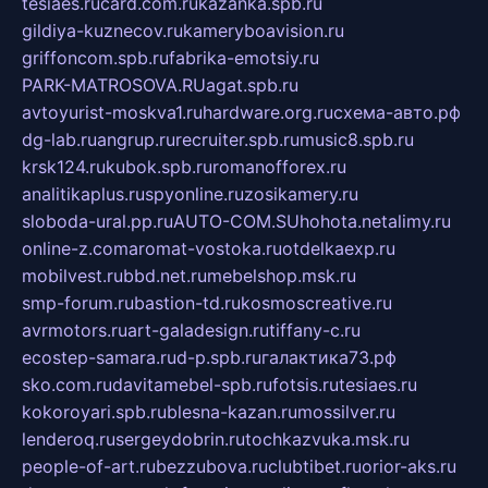
tesiaes.ru
card.com.ru
kazanka.spb.ru
gildiya-kuznecov.ru
kameryboavision.ru
griffoncom.spb.ru
fabrika-emotsiy.ru
PARK-MATROSOVA.RU
agat.spb.ru
avtoyurist-moskva1.ru
hardware.org.ru
схема-авто.рф
dg-lab.ru
angrup.ru
recruiter.spb.ru
music8.spb.ru
krsk124.ru
kubok.spb.ru
romanofforex.ru
analitikaplus.ru
spyonline.ru
zosikamery.ru
sloboda-ural.pp.ru
AUTO-COM.SU
hohota.net
alimy.ru
online-z.com
aromat-vostoka.ru
otdelkaexp.ru
mobilvest.ru
bbd.net.ru
mebelshop.msk.ru
smp-forum.ru
bastion-td.ru
kosmoscreative.ru
avrmotors.ru
art-galadesign.ru
tiffany-c.ru
ecostep-samara.ru
d-p.spb.ru
галактика73.рф
sko.com.ru
davitamebel-spb.ru
fotsis.ru
tesiaes.ru
kokoroyari.spb.ru
blesna-kazan.ru
mossilver.ru
lenderoq.ru
sergeydobrin.ru
tochkazvuka.msk.ru
people-of-art.ru
bezzubova.ru
clubtibet.ru
orior-aks.ru