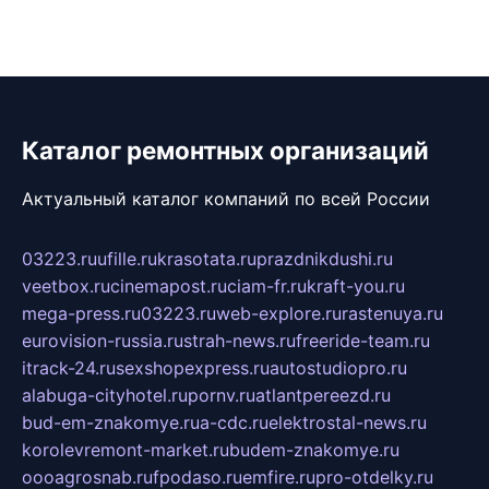
Каталог ремонтных организаций
Актуальный каталог компаний по всей России
03223.ru
ufille.ru
krasotata.ru
prazdnikdushi.ru
veetbox.ru
cinemapost.ru
ciam-fr.ru
kraft-you.ru
mega-press.ru
03223.ru
web-explore.ru
rastenuya.ru
eurovision-russia.ru
strah-news.ru
freeride-team.ru
itrack-24.ru
sexshopexpress.ru
autostudiopro.ru
alabuga-cityhotel.ru
pornv.ru
atlantpereezd.ru
bud-em-znakomye.ru
a-cdc.ru
elektrostal-news.ru
korolevremont-market.ru
budem-znakomye.ru
oooagrosnab.ru
fpodaso.ru
emfire.ru
pro-otdelky.ru