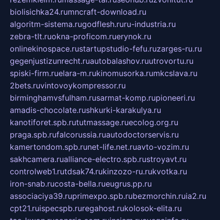
biolisichka24.ru
mncraft-download.ru
algoritm-sistema.ru
godflesh.ru
ru-industria.ru
zebra-tlt.ru
okna-proficom.ru
erynok.ru
onlinekinospace.ru
startupstudio-fefu.ru
zarges-ru.ru
gegenjustizunrecht.ru
autobalashov.ru
utrovortu.ru
spiski-firm.ru
elara-m.ru
kinomusorka.ru
mkcslava.ru
2bets.ru
vintovoykompressor.ru
birminghamvsfulham.ru
sarmat-komp.ru
pioneeri.ru
amadis-chocolate.ru
shkurki-karakulya.ru
kanotiforet.spb.ru
tutmassage.ru
ecolog.org.ru
praga.spb.ru
falcorussia.ru
autodoctorservis.ru
kamertondom.spb.ru
net-life.net.ru
avto-vozim.ru
sakhcamera.ru
alliance-electro.spb.ru
stroyavt.ru
controlweb1.ru
tdsak74.ru
kinzozo-ru.ru
kvotka.ru
iron-snab.ru
costa-bella.ru
eugrus.pp.ru
associaciya39.ru
primexpo.spb.ru
bezmorchin.ru
ia2.ru
cpt21.ru
ispecspb.ru
regahost.ru
kolosok-elita.ru