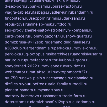
antenna-highly.ru
mine-lab-msk.ru
1-mus.ru
3-sex-porn.ru
ban-damn.ru
purse-factory.ru
viagra-tablet.ru
fasbags.ru
adler-jun.ru
bandamn.ru
fincontech.ru
3sexporn.ru
1mus.ru
darksand.ru
rebus-toys.ru
minelab-msk.ru
rtdco.ru
seo-prodvizhenie-sajtov-stroitelnyh-kompanij.ru
card-voice.ru
rulonnyygazon177.ru
snow-guard.ru
domizbrusa-9x12spb.ru
demaholding.ru
aalse.ru
a380club.ru
argentinamia.ru
perkoka.ru
movie-one.ru
perk-oka.ru
g-octopus.ru
sibarchives.ru
andreislyusar.ru
naruto-x.ru
pursefactory.ru
tor-lyubov-i-grom.ru
spayderhed-2022.ru
movieone.ru
evro-dez.ru
webamator.ru
ma-absolut1.ru
avtopomosch27.ru
nv-750.ru
news-plain.ru
nertansaga.ru
delanalad.ru
dizfiles.ru
youtubefree.ru
aria-family.ru
roadli.ru
planeta-samara.ru
mysmartbuy.ru
matrasy-kemerovo.ru
ashanet.ru
trade-farm.ru
dotcustoms.ru
domizbrusa9x12spb.ru
autodamp.ru