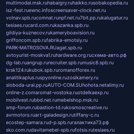
multimodal.msk.ru
habaigry.ru
haikko.ru
sobakopedia.ru
isz-fest.ru
ewnc.info
screensaver-clock.net.ru
volnav.spb.ru
comnat.ru
npf.net.ru
7bit.pp.ru
kalugatur.ru
tesiaes.ru
card.com.ru
kazanka.spb.ru
gildiya-kuznecov.ru
kameryboavision.ru
griffoncom.spb.ru
fabrika-emotsiy.ru
PARK-MATROSOVA.RU
agat.spb.ru
avtoyurist-moskva1.ru
hardware.org.ru
схема-авто.рф
dg-lab.ru
angrup.ru
recruiter.spb.ru
music8.spb.ru
krsk124.ru
kubok.spb.ru
romanofforex.ru
analitikaplus.ru
spyonline.ru
zosikamery.ru
sloboda-ural.pp.ru
AUTO-COM.SU
hohota.net
alimy.ru
online-z.com
aromat-vostoka.ru
otdelkaexp.ru
mobilvest.ru
bbd.net.ru
mebelshop.msk.ru
smp-forum.ru
bastion-td.ru
kosmoscreative.ru
avrmotors.ru
art-galadesign.ru
tiffany-c.ru
ecostep-samara.ru
d-p.spb.ru
галактика73.рф
sko.com.ru
davitamebel-spb.ru
fotsis.ru
tesiaes.ru