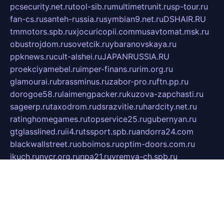
pcsecurity.net.ru
tool-sib.ru
multimetrunit.ru
sp-tour.ru
fan-cs.ru
santeh-russia.ru
symbian9.net.ru
DSHAIR.RU
tmmotors.spb.ru
xjocuricopii.com
musavtomat.msk.ru
obustrojdom.ru
sovetcik.ru
ybaranovskaya.ru
ppknews.ru
cult-alshei.ru
JAPANRUSSIA.RU
proekciyamebel.ru
imper-finans.ru
rim.org.ru
glamourai.ru
brassminus.ru
zabor-pro.ru
ftn.pp.ru
dorogoe58.ru
laimengpacker.ru
kuzova-zapchasti.ru
sageerp.ru
taxodrom.ru
dsrazvitie.ru
hardcity.net.ru
ratinghomegames.ru
topservice25.ru
gubernyan.ru
gtglasslined.ru
ii4.ru
tssport.spb.ru
andorra24.com
blackwallstreet.ru
oboimos.ru
optim-doors.com.ru
ikuch.ru
nycr.org.ru
npa21.ru
vremya-ch.spb.ru
desert000.ru
ivtorgi.ru
ifiori.ru
catalog-statei.ru
dcv.org.ru
spetsmaster174.ru
ipkameryhiseeu.ru
dum26.ru
ruspol.spb.ru
fr-opendp.ru
kam-solnyshko.ru
cheyenne-arapaho.ru
sevzapmetal.spb.ru
ted-lapidus.spb.ru
parasite-eliminator.ru