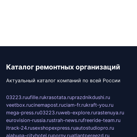
Каталог ремонтных организаций
Актуальный каталог компаний по всей России
03223.ru
ufille.ru
krasotata.ru
prazdnikdushi.ru
veetbox.ru
cinemapost.ru
ciam-fr.ru
kraft-you.ru
mega-press.ru
03223.ru
web-explore.ru
rastenuya.ru
eurovision-russia.ru
strah-news.ru
freeride-team.ru
itrack-24.ru
sexshopexpress.ru
autostudiopro.ru
alabuga-cityhotel.ru
pornv.ru
atlantpereezd.ru