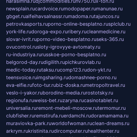
narasimha.ru
djcommodities.ru
nv750.ru
x-ton.ru
newsplain.ru
cardvoice.ru
modopaper.ru
manunae.ru
gbget.ru
alfeihavsalnassr.ru
madoma.ru
tajuncos.ru
petrovkasports.ru
porno-online-besplatno.ru
splclub.ru
york-life.ru
doroga-expo.ru
ribery.ru
cleanmedicine.ru
slovar-ivrit.ru
porno-video-besplatno.ru
seks-365.ru
ovucontrol.ru
sloty-igrovyye-avtomaty.ru
ru-industriya.ru
russkoe-porno-besplatno.ru
belgorod-day.ru
digilith.ru
pichkurovlab.ru
medic-today.ru
taksu.ru
comp123.ru
don-ykt.ru
teensvoice.ru
imgsharing.ru
domashnee-porno.ru
eva-elfie.ru
foto-tur.ru
biz-doska.ru
metropoltravel.ru
veslo-i-yakor.ru
borodino-media.ru
rostotsky.ru
regionufa.ru
weiss-bet.ru
zaryna.ru
casinotablet.ru
universalia.ru
remont-mebeli-moscow.ru
termomur.ru
clubfisher.ru
remstirufa.ru
erdamchi.ru
doramamama.ru
muraviovka-park.ru
worldofwoman.ru
clean-dreams.ru
arkrym.ru
kristinita.ru
dircomputer.ru
healthenter.ru