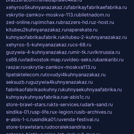
xehyroo5kuhnyanazakaz.ru
fabrikayfabrikaefabrika.ru
vskrytie-zamkov-moskva-113.ru
biletnadom.ru
zed-online.ru
pimchax.ru
brazzers-hd.ru
z-host.ru
kitubeu2kuhnyanazakaz.ru
naperekate.ru
kuhnyaofabrikaufabrik.ru
kitubeu-2-kuhnyanazakaz.ru
xehyroo-5-kuhnyanazakaz.ru
cs-68.ru
guzywia-4-kuhnyanazakaz.ru
mir-tk.ru
vlknrussia.ru
cs68.ru
vladivostok-map.ru
video-seks.ru
bankaribi.ru
raszar.ru
vskrytie-zamkov-moskva113.ru
lipetsktelecom.ru
tovudyi4kuhnyanazakaz.ru
seksuzb.ru
guzywia4kuhnyanazakaz.ru
fabrikaofabrikaokuhny.ru
kuhnyaekuhnyaafabrika.ru
kuhnyaykuhnyayfabrika.ru
e-abis1c.ru
store-brawl-stars.ru
kts-services.ru
dark-sand.ru
sindika-01.ru
sp-life.ru
x-legion.ru
sib-archives.ru
e-abis-1-c.ru
sindika01.ru
venda-festival.ru
store-brawlstars.ru
dooraleksandria.ru