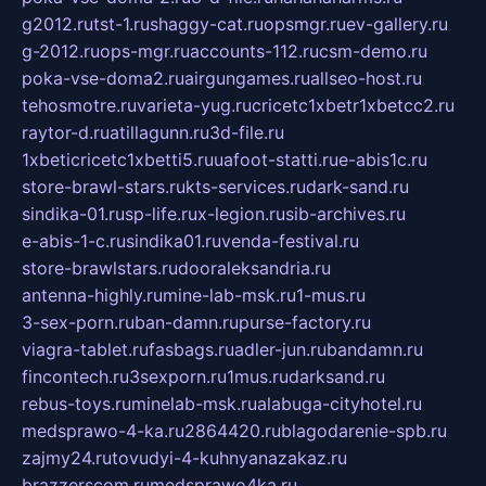
g2012.ru
tst-1.ru
shaggy-cat.ru
opsmgr.ru
ev-gallery.ru
g-2012.ru
ops-mgr.ru
accounts-112.ru
csm-demo.ru
poka-vse-doma2.ru
airgungames.ru
allseo-host.ru
tehosmotre.ru
varieta-yug.ru
cricetc1xbetr1xbetcc2.ru
raytor-d.ru
atillagunn.ru
3d-file.ru
1xbeticricetc1xbetti5.ru
uafoot-statti.ru
e-abis1c.ru
store-brawl-stars.ru
kts-services.ru
dark-sand.ru
sindika-01.ru
sp-life.ru
x-legion.ru
sib-archives.ru
e-abis-1-c.ru
sindika01.ru
venda-festival.ru
store-brawlstars.ru
dooraleksandria.ru
antenna-highly.ru
mine-lab-msk.ru
1-mus.ru
3-sex-porn.ru
ban-damn.ru
purse-factory.ru
viagra-tablet.ru
fasbags.ru
adler-jun.ru
bandamn.ru
fincontech.ru
3sexporn.ru
1mus.ru
darksand.ru
rebus-toys.ru
minelab-msk.ru
alabuga-cityhotel.ru
medsprawo-4-ka.ru
2864420.ru
blagodarenie-spb.ru
zajmy24.ru
tovudyi-4-kuhnyanazakaz.ru
brazzerscom.ru
medsprawo4ka.ru