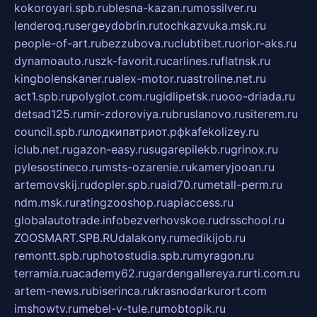
kokoroyari.spb.ru
blesna-kazan.ru
mossilver.ru
lenderoq.ru
sergeydobrin.ru
tochkazvuka.msk.ru
people-of-art.ru
bezzubova.ru
clubtibet.ru
orior-aks.ru
dynamoauto.ru
szk-favorit.ru
carlines.ru
flatnsk.ru
kingbolenskaner.ru
alex-motor.ru
astroline.net.ru
act1.spb.ru
polyglot.com.ru
gidlipetsk.ru
ooo-driada.ru
detsad125.ru
mir-zdoroviya.ru
bruslanovo.ru
siterem.ru
council.spb.ru
лодкипатриот.рф
kafekolizey.ru
iclub.net.ru
gazon-easy.ru
sugarepilekb.ru
grinox.ru
pylesostineco.ru
msts-ozarenie.ru
kameryjooan.ru
artemovskij.ru
dopler.spb.ru
aid70.ru
metall-perm.ru
ndm.msk.ru
ratingzooshop.ru
apiaccess.ru
globalautotrade.info
bezverhovskoe.ru
drsschool.ru
ZOOSMART.SPB.RU
dalakony.ru
medikijob.ru
remontt.spb.ru
photostudia.spb.ru
myragon.ru
terramia.ru
academy62.ru
gardengallereya.ru
rti.com.ru
artem-news.ru
biserinca.ru
krasnodarkurort.com
imshowtv.ru
mebel-v-tule.ru
mobtopik.ru