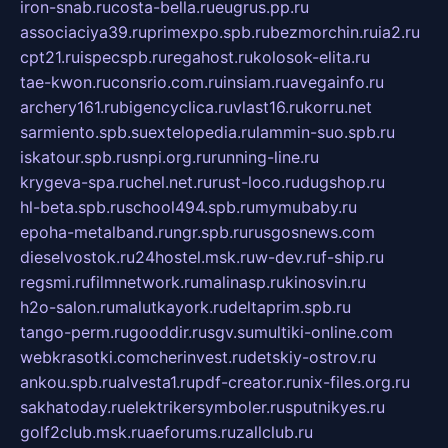
iron-snab.ru
costa-bella.ru
eugrus.pp.ru
associaciya39.ru
primexpo.spb.ru
bezmorchin.ru
ia2.ru
cpt21.ru
ispecspb.ru
regahost.ru
kolosok-elita.ru
tae-kwon.ru
consrio.com.ru
insiam.ru
avegainfo.ru
archery161.ru
bigencyclica.ru
vlast16.ru
korru.net
sarmiento.spb.su
extelopedia.ru
lammin-suo.spb.ru
iskatour.spb.ru
snpi.org.ru
running-line.ru
krygeva-spa.ru
chel.net.ru
rust-loco.ru
dugshop.ru
hl-beta.spb.ru
school494.spb.ru
mymubaby.ru
epoha-metalband.ru
ngr.spb.ru
rusgosnews.com
dieselvostok.ru
24hostel.msk.ru
w-dev.ru
f-ship.ru
regsmi.ru
filmnetwork.ru
malinasp.ru
kinosvin.ru
h2o-salon.ru
malutkayork.ru
deltaprim.spb.ru
tango-perm.ru
gooddir.ru
sgv.su
multiki-online.com
webkrasotki.com
cherinvest.ru
detskiy-ostrov.ru
ankou.spb.ru
alvesta1.ru
pdf-creator.ru
nix-files.org.ru
sakhatoday.ru
elektrikersymboler.ru
sputnikyes.ru
golf2club.msk.ru
aeforums.ru
zallclub.ru