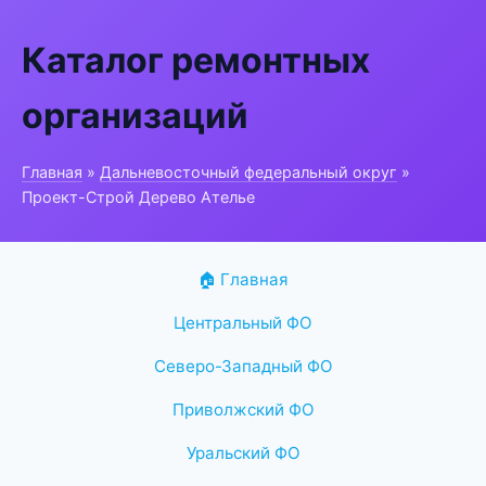
Каталог ремонтных
организаций
Главная
»
Дальневосточный федеральный округ
»
Проект-Строй Дерево Ателье
🏠 Главная
Центральный ФО
Северо-Западный ФО
Приволжский ФО
Уральский ФО