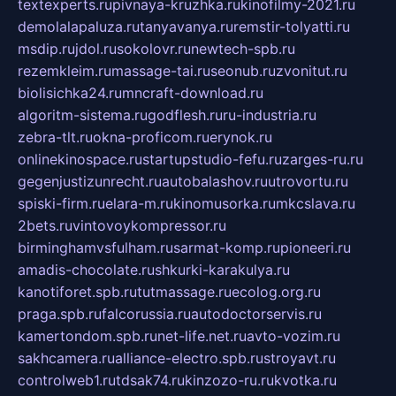
textexperts.ru
pivnaya-kruzhka.ru
kinofilmy-2021.ru
demolalapaluza.ru
tanyavanya.ru
remstir-tolyatti.ru
msdip.ru
jdol.ru
sokolovr.ru
newtech-spb.ru
rezemkleim.ru
massage-tai.ru
seonub.ru
zvonitut.ru
biolisichka24.ru
mncraft-download.ru
algoritm-sistema.ru
godflesh.ru
ru-industria.ru
zebra-tlt.ru
okna-proficom.ru
erynok.ru
onlinekinospace.ru
startupstudio-fefu.ru
zarges-ru.ru
gegenjustizunrecht.ru
autobalashov.ru
utrovortu.ru
spiski-firm.ru
elara-m.ru
kinomusorka.ru
mkcslava.ru
2bets.ru
vintovoykompressor.ru
birminghamvsfulham.ru
sarmat-komp.ru
pioneeri.ru
amadis-chocolate.ru
shkurki-karakulya.ru
kanotiforet.spb.ru
tutmassage.ru
ecolog.org.ru
praga.spb.ru
falcorussia.ru
autodoctorservis.ru
kamertondom.spb.ru
net-life.net.ru
avto-vozim.ru
sakhcamera.ru
alliance-electro.spb.ru
stroyavt.ru
controlweb1.ru
tdsak74.ru
kinzozo-ru.ru
kvotka.ru