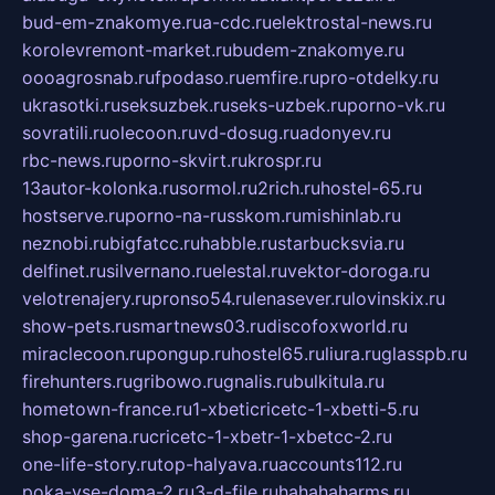
bud-em-znakomye.ru
a-cdc.ru
elektrostal-news.ru
korolevremont-market.ru
budem-znakomye.ru
oooagrosnab.ru
fpodaso.ru
emfire.ru
pro-otdelky.ru
ukrasotki.ru
seksuzbek.ru
seks-uzbek.ru
porno-vk.ru
sovratili.ru
olecoon.ru
vd-dosug.ru
adonyev.ru
rbc-news.ru
porno-skvirt.ru
krospr.ru
13autor-kolonka.ru
sormol.ru
2rich.ru
hostel-65.ru
hostserve.ru
porno-na-russkom.ru
mishinlab.ru
neznobi.ru
bigfatcc.ru
habble.ru
starbucksvia.ru
delfinet.ru
silvernano.ru
elestal.ru
vektor-doroga.ru
velotrenajery.ru
pronso54.ru
lenasever.ru
lovinskix.ru
show-pets.ru
smartnews03.ru
discofoxworld.ru
miraclecoon.ru
pongup.ru
hostel65.ru
liura.ru
glasspb.ru
firehunters.ru
gribowo.ru
gnalis.ru
bulkitula.ru
hometown-france.ru
1-xbeticricetc-1-xbetti-5.ru
shop-garena.ru
cricetc-1-xbetr-1-xbetcc-2.ru
one-life-story.ru
top-halyava.ru
accounts112.ru
poka-vse-doma-2.ru
3-d-file.ru
hahahaharms.ru