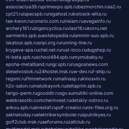
associaciya39.ru
primexpo.spb.ru
bezmorchin.ru
ia2.ru
cpt21.ru
ispecspb.ru
regahost.ru
kolosok-elita.ru
tae-kwon.ru
consrio.com.ru
insiam.ru
avegainfo.ru
archery161.ru
bigencyclica.ru
vlast16.ru
korru.net
sarmiento.spb.su
extelopedia.ru
lammin-suo.spb.ru
iskatour.spb.ru
snpi.org.ru
running-line.ru
krygeva-spa.ru
chel.net.ru
rust-loco.ru
dugshop.ru
hl-beta.spb.ru
school494.spb.ru
mymubaby.ru
epoha-metalband.ru
ngr.spb.ru
rusgosnews.com
dieselvostok.ru
24hostel.msk.ru
w-dev.ru
f-ship.ru
regsmi.ru
filmnetwork.ru
malinasp.ru
kinosvin.ru
h2o-salon.ru
malutkayork.ru
deltaprim.spb.ru
tango-perm.ru
gooddir.ru
sgv.su
multiki-online.com
webkrasotki.com
cherinvest.ru
detskiy-ostrov.ru
ankou.spb.ru
alvesta1.ru
pdf-creator.ru
nix-files.org.ru
sakhatoday.ru
elektrikersymboler.ru
sputnikyes.ru
golf2club.msk.ru
aeforums.ru
zallclub.ru
multimodal.msk.ru
habaigry.ru
haikko.ru
sobakopedia.ru