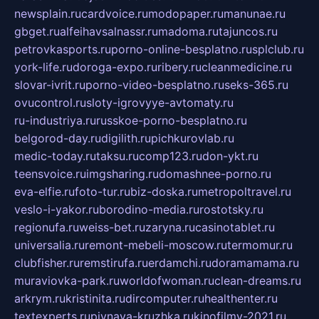
newsplain.ru
cardvoice.ru
modopaper.ru
manunae.ru
gbget.ru
alfeihavsalnassr.ru
madoma.ru
tajuncos.ru
petrovkasports.ru
porno-online-besplatno.ru
splclub.ru
york-life.ru
doroga-expo.ru
ribery.ru
cleanmedicine.ru
slovar-ivrit.ru
porno-video-besplatno.ru
seks-365.ru
ovucontrol.ru
sloty-igrovyye-avtomaty.ru
ru-industriya.ru
russkoe-porno-besplatno.ru
belgorod-day.ru
digilith.ru
pichkurovlab.ru
medic-today.ru
taksu.ru
comp123.ru
don-ykt.ru
teensvoice.ru
imgsharing.ru
domashnee-porno.ru
eva-elfie.ru
foto-tur.ru
biz-doska.ru
metropoltravel.ru
veslo-i-yakor.ru
borodino-media.ru
rostotsky.ru
regionufa.ru
weiss-bet.ru
zaryna.ru
casinotablet.ru
universalia.ru
remont-mebeli-moscow.ru
termomur.ru
clubfisher.ru
remstirufa.ru
erdamchi.ru
doramamama.ru
muraviovka-park.ru
worldofwoman.ru
clean-dreams.ru
arkrym.ru
kristinita.ru
dircomputer.ru
healthenter.ru
textexperts.ru
pivnaya-kruzhka.ru
kinofilmy-2021.ru