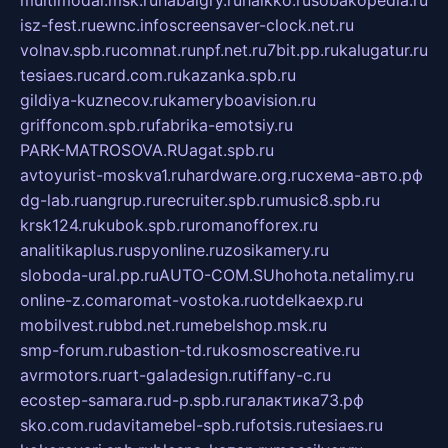
isz-fest.ru
ewnc.info
screensaver-clock.net.ru
volnav.spb.ru
comnat.ru
npf.net.ru
7bit.pp.ru
kalugatur.ru
tesiaes.ru
card.com.ru
kazanka.spb.ru
gildiya-kuznecov.ru
kameryboavision.ru
griffoncom.spb.ru
fabrika-emotsiy.ru
PARK-MATROSOVA.RU
agat.spb.ru
avtoyurist-moskva1.ru
hardware.org.ru
схема-авто.рф
dg-lab.ru
angrup.ru
recruiter.spb.ru
music8.spb.ru
krsk124.ru
kubok.spb.ru
romanofforex.ru
analitikaplus.ru
spyonline.ru
zosikamery.ru
sloboda-ural.pp.ru
AUTO-COM.SU
hohota.net
alimy.ru
online-z.com
aromat-vostoka.ru
otdelkaexp.ru
mobilvest.ru
bbd.net.ru
mebelshop.msk.ru
smp-forum.ru
bastion-td.ru
kosmoscreative.ru
avrmotors.ru
art-galadesign.ru
tiffany-c.ru
ecostep-samara.ru
d-p.spb.ru
галактика73.рф
sko.com.ru
davitamebel-spb.ru
fotsis.ru
tesiaes.ru