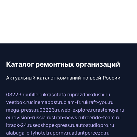
Каталог ремонтных организаций
Актуальный каталог компаний по всей России
03223.ru
ufille.ru
krasotata.ru
prazdnikdushi.ru
veetbox.ru
cinemapost.ru
ciam-fr.ru
kraft-you.ru
mega-press.ru
03223.ru
web-explore.ru
rastenuya.ru
eurovision-russia.ru
strah-news.ru
freeride-team.ru
itrack-24.ru
sexshopexpress.ru
autostudiopro.ru
alabuga-cityhotel.ru
pornv.ru
atlantpereezd.ru