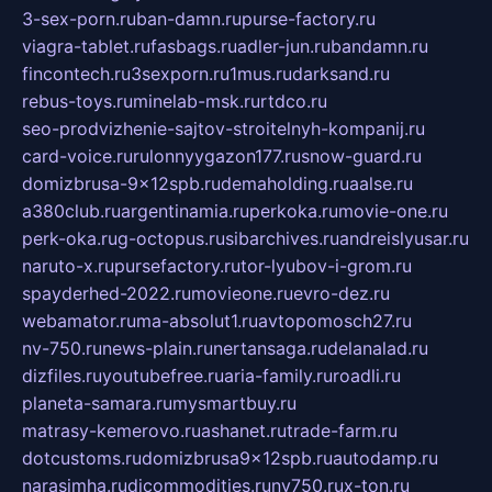
3-sex-porn.ru
ban-damn.ru
purse-factory.ru
viagra-tablet.ru
fasbags.ru
adler-jun.ru
bandamn.ru
fincontech.ru
3sexporn.ru
1mus.ru
darksand.ru
rebus-toys.ru
minelab-msk.ru
rtdco.ru
seo-prodvizhenie-sajtov-stroitelnyh-kompanij.ru
card-voice.ru
rulonnyygazon177.ru
snow-guard.ru
domizbrusa-9x12spb.ru
demaholding.ru
aalse.ru
a380club.ru
argentinamia.ru
perkoka.ru
movie-one.ru
perk-oka.ru
g-octopus.ru
sibarchives.ru
andreislyusar.ru
naruto-x.ru
pursefactory.ru
tor-lyubov-i-grom.ru
spayderhed-2022.ru
movieone.ru
evro-dez.ru
webamator.ru
ma-absolut1.ru
avtopomosch27.ru
nv-750.ru
news-plain.ru
nertansaga.ru
delanalad.ru
dizfiles.ru
youtubefree.ru
aria-family.ru
roadli.ru
planeta-samara.ru
mysmartbuy.ru
matrasy-kemerovo.ru
ashanet.ru
trade-farm.ru
dotcustoms.ru
domizbrusa9x12spb.ru
autodamp.ru
narasimha.ru
djcommodities.ru
nv750.ru
x-ton.ru