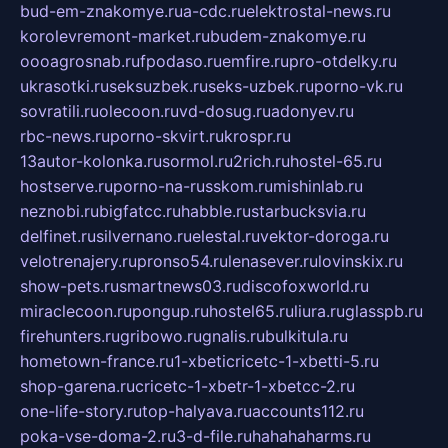
bud-em-znakomye.ru
a-cdc.ru
elektrostal-news.ru
korolevremont-market.ru
budem-znakomye.ru
oooagrosnab.ru
fpodaso.ru
emfire.ru
pro-otdelky.ru
ukrasotki.ru
seksuzbek.ru
seks-uzbek.ru
porno-vk.ru
sovratili.ru
olecoon.ru
vd-dosug.ru
adonyev.ru
rbc-news.ru
porno-skvirt.ru
krospr.ru
13autor-kolonka.ru
sormol.ru
2rich.ru
hostel-65.ru
hostserve.ru
porno-na-russkom.ru
mishinlab.ru
neznobi.ru
bigfatcc.ru
habble.ru
starbucksvia.ru
delfinet.ru
silvernano.ru
elestal.ru
vektor-doroga.ru
velotrenajery.ru
pronso54.ru
lenasever.ru
lovinskix.ru
show-pets.ru
smartnews03.ru
discofoxworld.ru
miraclecoon.ru
pongup.ru
hostel65.ru
liura.ru
glasspb.ru
firehunters.ru
gribowo.ru
gnalis.ru
bulkitula.ru
hometown-france.ru
1-xbeticricetc-1-xbetti-5.ru
shop-garena.ru
cricetc-1-xbetr-1-xbetcc-2.ru
one-life-story.ru
top-halyava.ru
accounts112.ru
poka-vse-doma-2.ru
3-d-file.ru
hahahaharms.ru