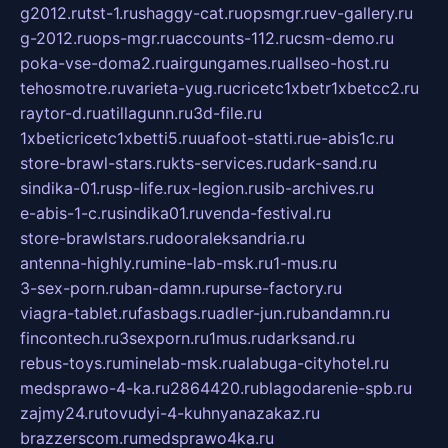
g2012.ru
tst-1.ru
shaggy-cat.ru
opsmgr.ru
ev-gallery.ru
g-2012.ru
ops-mgr.ru
accounts-112.ru
csm-demo.ru
poka-vse-doma2.ru
airgungames.ru
allseo-host.ru
tehosmotre.ru
varieta-yug.ru
cricetc1xbetr1xbetcc2.ru
raytor-d.ru
atillagunn.ru
3d-file.ru
1xbeticricetc1xbetti5.ru
uafoot-statti.ru
e-abis1c.ru
store-brawl-stars.ru
kts-services.ru
dark-sand.ru
sindika-01.ru
sp-life.ru
x-legion.ru
sib-archives.ru
e-abis-1-c.ru
sindika01.ru
venda-festival.ru
store-brawlstars.ru
dooraleksandria.ru
antenna-highly.ru
mine-lab-msk.ru
1-mus.ru
3-sex-porn.ru
ban-damn.ru
purse-factory.ru
viagra-tablet.ru
fasbags.ru
adler-jun.ru
bandamn.ru
fincontech.ru
3sexporn.ru
1mus.ru
darksand.ru
rebus-toys.ru
minelab-msk.ru
alabuga-cityhotel.ru
medsprawo-4-ka.ru
2864420.ru
blagodarenie-spb.ru
zajmy24.ru
tovudyi-4-kuhnyanazakaz.ru
brazzerscom.ru
medsprawo4ka.ru