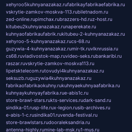
xehyroo5kuhnyanazakaz.ru
fabrikayfabrikaefabrika.ru
vskrytie-zamkov-moskva-113.ru
biletnadom.ru
zed-online.ru
pimchax.ru
brazzers-hd.ru
z-host.ru
kitubeu2kuhnyanazakaz.ru
naperekate.ru
kuhnyaofabrikaufabrik.ru
kitubeu-2-kuhnyanazakaz.ru
xehyroo-5-kuhnyanazakaz.ru
cs-68.ru
guzywia-4-kuhnyanazakaz.ru
mir-tk.ru
vlknrussia.ru
cs68.ru
vladivostok-map.ru
video-seks.ru
bankaribi.ru
raszar.ru
vskrytie-zamkov-moskva113.ru
lipetsktelecom.ru
tovudyi4kuhnyanazakaz.ru
seksuzb.ru
guzywia4kuhnyanazakaz.ru
fabrikaofabrikaokuhny.ru
kuhnyaekuhnyaafabrika.ru
kuhnyaykuhnyayfabrika.ru
e-abis1c.ru
store-brawl-stars.ru
kts-services.ru
dark-sand.ru
sindika-01.ru
sp-life.ru
x-legion.ru
sib-archives.ru
e-abis-1-c.ru
sindika01.ru
venda-festival.ru
store-brawlstars.ru
dooraleksandria.ru
antenna-highly.ru
mine-lab-msk.ru
1-mus.ru