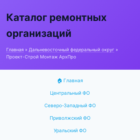
Каталог ремонтных
организаций
Главная
»
Дальневосточный федеральный округ
»
Проект-Строй Монтаж АрхПро
🏠 Главная
Центральный ФО
Северо-Западный ФО
Приволжский ФО
Уральский ФО