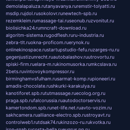
demolalapaluza.ru
tanyavanya.ru
remstir-tolyatti.ru
msdip.ru
jdol.ru
sokolovr.ru
newtech-spb.ru
rezemkleim.ru
massage-tai.ru
seonub.ru
zvonitut.ru
biolisichka24.ru
mncraft-download.ru
algoritm-sistema.ru
godflesh.ru
ru-industria.ru
zebra-tlt.ru
okna-proficom.ru
erynok.ru
onlinekinospace.ru
startupstudio-fefu.ru
zarges-ru.ru
gegenjustizunrecht.ru
autobalashov.ru
utrovortu.ru
spiski-firm.ru
elara-m.ru
kinomusorka.ru
mkcslava.ru
2bets.ru
vintovoykompressor.ru
birminghamvsfulham.ru
sarmat-komp.ru
pioneeri.ru
amadis-chocolate.ru
shkurki-karakulya.ru
kanotiforet.spb.ru
tutmassage.ru
ecolog.org.ru
praga.spb.ru
falcorussia.ru
autodoctorservis.ru
kamertondom.spb.ru
net-life.net.ru
avto-vozim.ru
sakhcamera.ru
alliance-electro.spb.ru
stroyavt.ru
controlweb1.ru
tdsak74.ru
kinzozo-ru.ru
kvotka.ru
iron-snab.ru
costa-bella.ru
eugrus.pp.ru