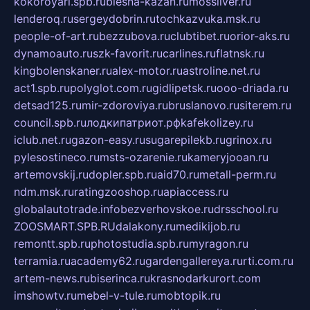
kokoroyari.spb.ru
blesna-kazan.ru
mossilver.ru
lenderoq.ru
sergeydobrin.ru
tochkazvuka.msk.ru
people-of-art.ru
bezzubova.ru
clubtibet.ru
orior-aks.ru
dynamoauto.ru
szk-favorit.ru
carlines.ru
flatnsk.ru
kingbolenskaner.ru
alex-motor.ru
astroline.net.ru
act1.spb.ru
polyglot.com.ru
gidlipetsk.ru
ooo-driada.ru
detsad125.ru
mir-zdoroviya.ru
bruslanovo.ru
siterem.ru
council.spb.ru
лодкипатриот.рф
kafekolizey.ru
iclub.net.ru
gazon-easy.ru
sugarepilekb.ru
grinox.ru
pylesostineco.ru
msts-ozarenie.ru
kameryjooan.ru
artemovskij.ru
dopler.spb.ru
aid70.ru
metall-perm.ru
ndm.msk.ru
ratingzooshop.ru
apiaccess.ru
globalautotrade.info
bezverhovskoe.ru
drsschool.ru
ZOOSMART.SPB.RU
dalakony.ru
medikijob.ru
remontt.spb.ru
photostudia.spb.ru
myragon.ru
terramia.ru
academy62.ru
gardengallereya.ru
rti.com.ru
artem-news.ru
biserinca.ru
krasnodarkurort.com
imshowtv.ru
mebel-v-tule.ru
mobtopik.ru