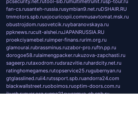
pcsecurity.net.ru
tool-sib.ru
multimetrunit.ru
sp-tour.ru
fan-cs.ru
santeh-russia.ru
symbian9.net.ru
DSHAIR.RU
tmmotors.spb.ru
xjocuricopii.com
musavtomat.msk.ru
obustrojdom.ru
sovetcik.ru
ybaranovskaya.ru
ppknews.ru
cult-alshei.ru
JAPANRUSSIA.RU
proekciyamebel.ru
imper-finans.ru
rim.org.ru
glamourai.ru
brassminus.ru
zabor-pro.ru
ftn.pp.ru
dorogoe58.ru
laimengpacker.ru
kuzova-zapchasti.ru
sageerp.ru
taxodrom.ru
dsrazvitie.ru
hardcity.net.ru
ratinghomegames.ru
topservice25.ru
gubernyan.ru
gtglasslined.ru
ii4.ru
tssport.spb.ru
andorra24.com
blackwallstreet.ru
oboimos.ru
optim-doors.com.ru
ikuch.ru
nycr.org.ru
npa21.ru
vremya-ch.spb.ru
desert000.ru
ivtorgi.ru
ifiori.ru
catalog-statei.ru
dcv.org.ru
spetsmaster174.ru
ipkameryhiseeu.ru
dum26.ru
ruspol.spb.ru
fr-opendp.ru
kam-solnyshko.ru
cheyenne-arapaho.ru
sevzapmetal.spb.ru
ted-lapidus.spb.ru
parasite-eliminator.ru