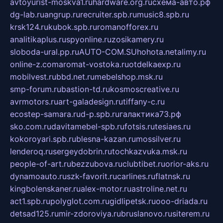
avtoyurist-moskva1.ru
hardware.org.ru
схема-авто.рф
dg-lab.ru
angrup.ru
recruiter.spb.ru
music8.spb.ru
krsk124.ru
kubok.spb.ru
romanofforex.ru
analitikaplus.ru
spyonline.ru
zosikamery.ru
sloboda-ural.pp.ru
AUTO-COM.SU
hohota.net
alimy.ru
online-z.com
aromat-vostoka.ru
otdelkaexp.ru
mobilvest.ru
bbd.net.ru
mebelshop.msk.ru
smp-forum.ru
bastion-td.ru
kosmoscreative.ru
avrmotors.ru
art-galadesign.ru
tiffany-c.ru
ecostep-samara.ru
d-p.spb.ru
галактика73.рф
sko.com.ru
davitamebel-spb.ru
fotsis.ru
tesiaes.ru
kokoroyari.spb.ru
blesna-kazan.ru
mossilver.ru
lenderoq.ru
sergeydobrin.ru
tochkazvuka.msk.ru
people-of-art.ru
bezzubova.ru
clubtibet.ru
orior-aks.ru
dynamoauto.ru
szk-favorit.ru
carlines.ru
flatnsk.ru
kingbolenskaner.ru
alex-motor.ru
astroline.net.ru
act1.spb.ru
polyglot.com.ru
gidlipetsk.ru
ooo-driada.ru
detsad125.ru
mir-zdoroviya.ru
bruslanovo.ru
siterem.ru