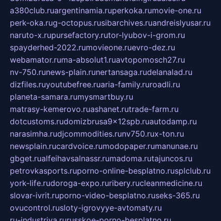
a380club.ru
argentinamia.ru
perkoka.ru
movie-one.ru
perk-oka.ru
g-octopus.ru
sibarchives.ru
andreislyusar.ru
naruto-x.ru
pursefactory.ru
tor-lyubov-i-grom.ru
spayderhed-2022.ru
movieone.ru
evro-dez.ru
webamator.ru
ma-absolut1.ru
avtopomosch27.ru
nv-750.ru
news-plain.ru
nertansaga.ru
delanalad.ru
dizfiles.ru
youtubefree.ru
aria-family.ru
roadli.ru
planeta-samara.ru
mysmartbuy.ru
matrasy-kemerovo.ru
ashanet.ru
trade-farm.ru
dotcustoms.ru
domizbrusa9x12spb.ru
autodamp.ru
narasimha.ru
djcommodities.ru
nv750.ru
x-ton.ru
newsplain.ru
cardvoice.ru
modopaper.ru
manunae.ru
gbget.ru
alfeihavsalnassr.ru
madoma.ru
tajuncos.ru
petrovkasports.ru
porno-online-besplatno.ru
splclub.ru
york-life.ru
doroga-expo.ru
ribery.ru
cleanmedicine.ru
slovar-ivrit.ru
porno-video-besplatno.ru
seks-365.ru
ovucontrol.ru
sloty-igrovyye-avtomaty.ru
ru-industriya.ru
russkoe-porno-besplatno.ru