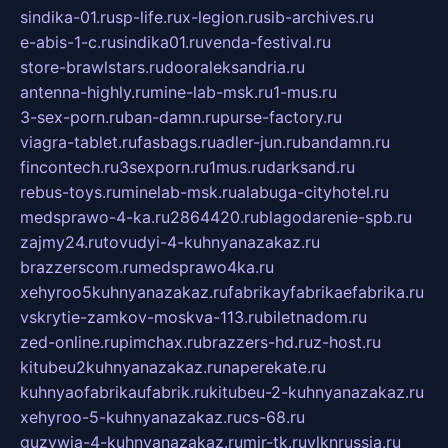
sindika-01.ru
sp-life.ru
x-legion.ru
sib-archives.ru
e-abis-1-c.ru
sindika01.ru
venda-festival.ru
store-brawlstars.ru
dooraleksandria.ru
antenna-highly.ru
mine-lab-msk.ru
1-mus.ru
3-sex-porn.ru
ban-damn.ru
purse-factory.ru
viagra-tablet.ru
fasbags.ru
adler-jun.ru
bandamn.ru
fincontech.ru
3sexporn.ru
1mus.ru
darksand.ru
rebus-toys.ru
minelab-msk.ru
alabuga-cityhotel.ru
medsprawo-4-ka.ru
2864420.ru
blagodarenie-spb.ru
zajmy24.ru
tovudyi-4-kuhnyanazakaz.ru
brazzerscom.ru
medsprawo4ka.ru
xehyroo5kuhnyanazakaz.ru
fabrikayfabrikaefabrika.ru
vskrytie-zamkov-moskva-113.ru
biletnadom.ru
zed-online.ru
pimchax.ru
brazzers-hd.ru
z-host.ru
kitubeu2kuhnyanazakaz.ru
naperekate.ru
kuhnyaofabrikaufabrik.ru
kitubeu-2-kuhnyanazakaz.ru
xehyroo-5-kuhnyanazakaz.ru
cs-68.ru
guzywia-4-kuhnyanazakaz.ru
mir-tk.ru
vlknrussia.ru