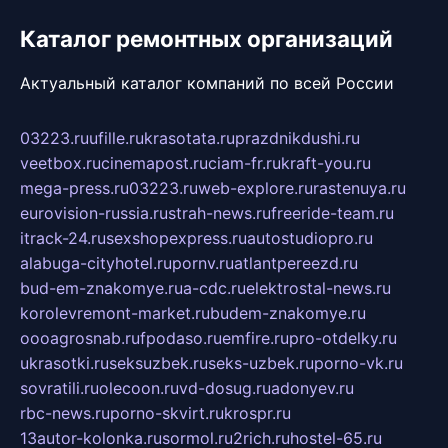
Каталог ремонтных организаций
Актуальный каталог компаний по всей России
03223.ru
ufille.ru
krasotata.ru
prazdnikdushi.ru
veetbox.ru
cinemapost.ru
ciam-fr.ru
kraft-you.ru
mega-press.ru
03223.ru
web-explore.ru
rastenuya.ru
eurovision-russia.ru
strah-news.ru
freeride-team.ru
itrack-24.ru
sexshopexpress.ru
autostudiopro.ru
alabuga-cityhotel.ru
pornv.ru
atlantpereezd.ru
bud-em-znakomye.ru
a-cdc.ru
elektrostal-news.ru
korolevremont-market.ru
budem-znakomye.ru
oooagrosnab.ru
fpodaso.ru
emfire.ru
pro-otdelky.ru
ukrasotki.ru
seksuzbek.ru
seks-uzbek.ru
porno-vk.ru
sovratili.ru
olecoon.ru
vd-dosug.ru
adonyev.ru
rbc-news.ru
porno-skvirt.ru
krospr.ru
13autor-kolonka.ru
sormol.ru
2rich.ru
hostel-65.ru