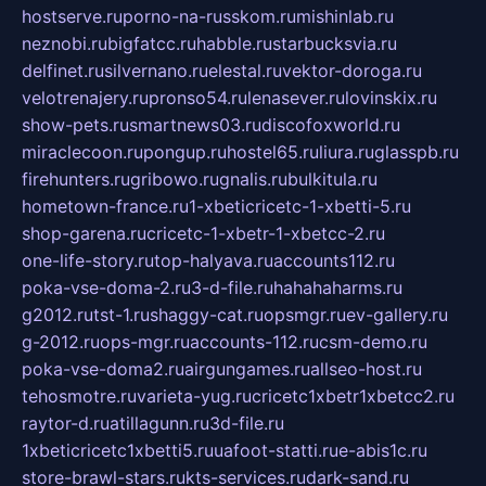
hostserve.ru
porno-na-russkom.ru
mishinlab.ru
neznobi.ru
bigfatcc.ru
habble.ru
starbucksvia.ru
delfinet.ru
silvernano.ru
elestal.ru
vektor-doroga.ru
velotrenajery.ru
pronso54.ru
lenasever.ru
lovinskix.ru
show-pets.ru
smartnews03.ru
discofoxworld.ru
miraclecoon.ru
pongup.ru
hostel65.ru
liura.ru
glasspb.ru
firehunters.ru
gribowo.ru
gnalis.ru
bulkitula.ru
hometown-france.ru
1-xbeticricetc-1-xbetti-5.ru
shop-garena.ru
cricetc-1-xbetr-1-xbetcc-2.ru
one-life-story.ru
top-halyava.ru
accounts112.ru
poka-vse-doma-2.ru
3-d-file.ru
hahahaharms.ru
g2012.ru
tst-1.ru
shaggy-cat.ru
opsmgr.ru
ev-gallery.ru
g-2012.ru
ops-mgr.ru
accounts-112.ru
csm-demo.ru
poka-vse-doma2.ru
airgungames.ru
allseo-host.ru
tehosmotre.ru
varieta-yug.ru
cricetc1xbetr1xbetcc2.ru
raytor-d.ru
atillagunn.ru
3d-file.ru
1xbeticricetc1xbetti5.ru
uafoot-statti.ru
e-abis1c.ru
store-brawl-stars.ru
kts-services.ru
dark-sand.ru