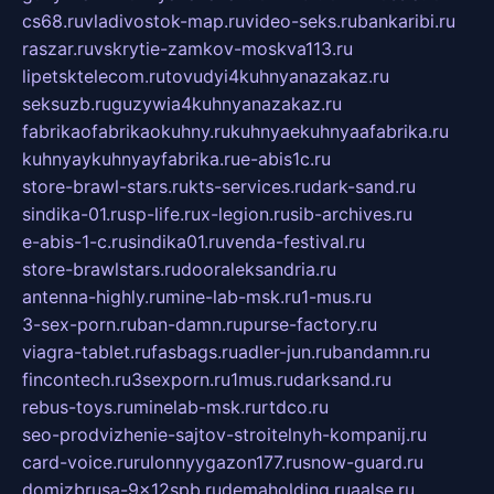
cs68.ru
vladivostok-map.ru
video-seks.ru
bankaribi.ru
raszar.ru
vskrytie-zamkov-moskva113.ru
lipetsktelecom.ru
tovudyi4kuhnyanazakaz.ru
seksuzb.ru
guzywia4kuhnyanazakaz.ru
fabrikaofabrikaokuhny.ru
kuhnyaekuhnyaafabrika.ru
kuhnyaykuhnyayfabrika.ru
e-abis1c.ru
store-brawl-stars.ru
kts-services.ru
dark-sand.ru
sindika-01.ru
sp-life.ru
x-legion.ru
sib-archives.ru
e-abis-1-c.ru
sindika01.ru
venda-festival.ru
store-brawlstars.ru
dooraleksandria.ru
antenna-highly.ru
mine-lab-msk.ru
1-mus.ru
3-sex-porn.ru
ban-damn.ru
purse-factory.ru
viagra-tablet.ru
fasbags.ru
adler-jun.ru
bandamn.ru
fincontech.ru
3sexporn.ru
1mus.ru
darksand.ru
rebus-toys.ru
minelab-msk.ru
rtdco.ru
seo-prodvizhenie-sajtov-stroitelnyh-kompanij.ru
card-voice.ru
rulonnyygazon177.ru
snow-guard.ru
domizbrusa-9x12spb.ru
demaholding.ru
aalse.ru