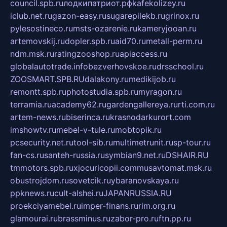
council.spb.ru
лодкипатриот.рф
kafekolizey.ru
iclub.net.ru
gazon-easy.ru
sugarepilekb.ru
grinox.ru
pylesostineco.ru
msts-ozarenie.ru
kameryjooan.ru
artemovskij.ru
dopler.spb.ru
aid70.ru
metall-perm.ru
ndm.msk.ru
ratingzooshop.ru
apiaccess.ru
globalautotrade.info
bezverhovskoe.ru
drsschool.ru
ZOOSMART.SPB.RU
dalakony.ru
medikijob.ru
remontt.spb.ru
photostudia.spb.ru
myragon.ru
terramia.ru
academy62.ru
gardengallereya.ru
rti.com.ru
artem-news.ru
biserinca.ru
krasnodarkurort.com
imshowtv.ru
mebel-v-tule.ru
mobtopik.ru
pcsecurity.net.ru
tool-sib.ru
multimetrunit.ru
sp-tour.ru
fan-cs.ru
santeh-russia.ru
symbian9.net.ru
DSHAIR.RU
tmmotors.spb.ru
xjocuricopii.com
musavtomat.msk.ru
obustrojdom.ru
sovetcik.ru
ybaranovskaya.ru
ppknews.ru
cult-alshei.ru
JAPANRUSSIA.RU
proekciyamebel.ru
imper-finans.ru
rim.org.ru
glamourai.ru
brassminus.ru
zabor-pro.ru
ftn.pp.ru