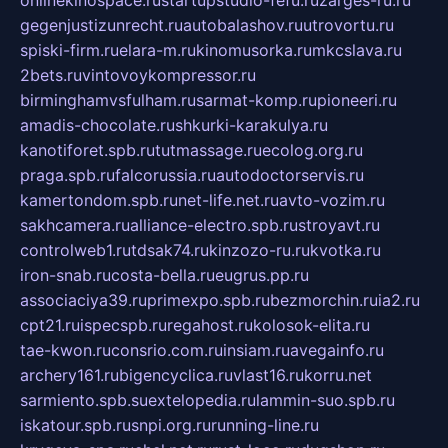
onlinekinospace.ru
startupstudio-fefu.ru
zarges-ru.ru
gegenjustizunrecht.ru
autobalashov.ru
utrovortu.ru
spiski-firm.ru
elara-m.ru
kinomusorka.ru
mkcslava.ru
2bets.ru
vintovoykompressor.ru
birminghamvsfulham.ru
sarmat-komp.ru
pioneeri.ru
amadis-chocolate.ru
shkurki-karakulya.ru
kanotiforet.spb.ru
tutmassage.ru
ecolog.org.ru
praga.spb.ru
falcorussia.ru
autodoctorservis.ru
kamertondom.spb.ru
net-life.net.ru
avto-vozim.ru
sakhcamera.ru
alliance-electro.spb.ru
stroyavt.ru
controlweb1.ru
tdsak74.ru
kinzozo-ru.ru
kvotka.ru
iron-snab.ru
costa-bella.ru
eugrus.pp.ru
associaciya39.ru
primexpo.spb.ru
bezmorchin.ru
ia2.ru
cpt21.ru
ispecspb.ru
regahost.ru
kolosok-elita.ru
tae-kwon.ru
consrio.com.ru
insiam.ru
avegainfo.ru
archery161.ru
bigencyclica.ru
vlast16.ru
korru.net
sarmiento.spb.su
extelopedia.ru
lammin-suo.spb.ru
iskatour.spb.ru
snpi.org.ru
running-line.ru