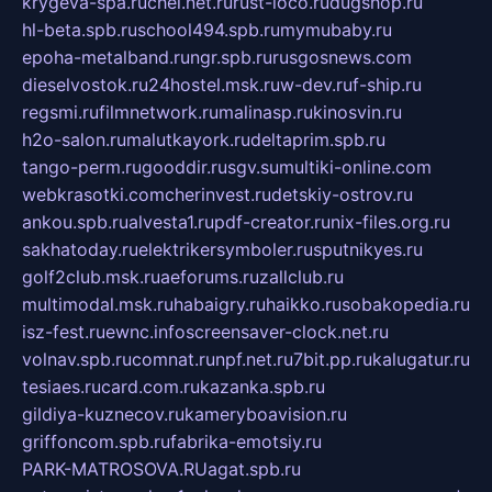
krygeva-spa.ru
chel.net.ru
rust-loco.ru
dugshop.ru
hl-beta.spb.ru
school494.spb.ru
mymubaby.ru
epoha-metalband.ru
ngr.spb.ru
rusgosnews.com
dieselvostok.ru
24hostel.msk.ru
w-dev.ru
f-ship.ru
regsmi.ru
filmnetwork.ru
malinasp.ru
kinosvin.ru
h2o-salon.ru
malutkayork.ru
deltaprim.spb.ru
tango-perm.ru
gooddir.ru
sgv.su
multiki-online.com
webkrasotki.com
cherinvest.ru
detskiy-ostrov.ru
ankou.spb.ru
alvesta1.ru
pdf-creator.ru
nix-files.org.ru
sakhatoday.ru
elektrikersymboler.ru
sputnikyes.ru
golf2club.msk.ru
aeforums.ru
zallclub.ru
multimodal.msk.ru
habaigry.ru
haikko.ru
sobakopedia.ru
isz-fest.ru
ewnc.info
screensaver-clock.net.ru
volnav.spb.ru
comnat.ru
npf.net.ru
7bit.pp.ru
kalugatur.ru
tesiaes.ru
card.com.ru
kazanka.spb.ru
gildiya-kuznecov.ru
kameryboavision.ru
griffoncom.spb.ru
fabrika-emotsiy.ru
PARK-MATROSOVA.RU
agat.spb.ru