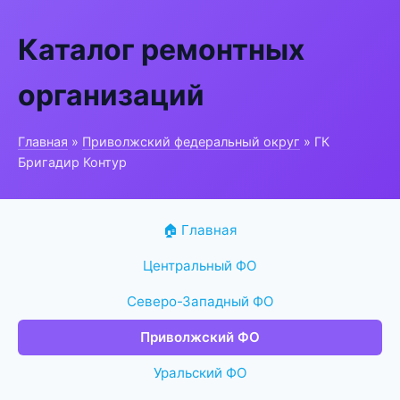
Каталог ремонтных
организаций
Главная
»
Приволжский федеральный округ
» ГК
Бригадир Контур
🏠 Главная
Центральный ФО
Северо-Западный ФО
Приволжский ФО
Уральский ФО