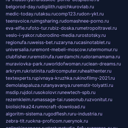
belgorod-day.ru
digilith.ru
pichkurovlab.ru
medic-today.ru
taksu.ru
comp123.ru
don-ykt.ru
teensvoice.ru
imgsharing.ru
domashnee-porno.ru
eva-elfie.ru
foto-tur.ru
biz-doska.ru
metropoltravel.ru
veslo-i-yakor.ru
borodino-media.ru
rostotsky.ru
regionufa.ru
weiss-bet.ru
zaryna.ru
casinotablet.ru
universalia.ru
remont-mebeli-moscow.ru
termomur.ru
clubfisher.ru
remstirufa.ru
erdamchi.ru
doramamama.ru
muraviovka-park.ru
worldofwoman.ru
clean-dreams.ru
arkrym.ru
kristinita.ru
dircomputer.ru
healthenter.ru
textexperts.ru
pivnaya-kruzhka.ru
kinofilmy-2021.ru
demolalapaluza.ru
tanyavanya.ru
remstir-tolyatti.ru
msdip.ru
jdol.ru
sokolovr.ru
newtech-spb.ru
rezemkleim.ru
massage-tai.ru
seonub.ru
zvonitut.ru
biolisichka24.ru
mncraft-download.ru
algoritm-sistema.ru
godflesh.ru
ru-industria.ru
zebra-tlt.ru
okna-proficom.ru
erynok.ru