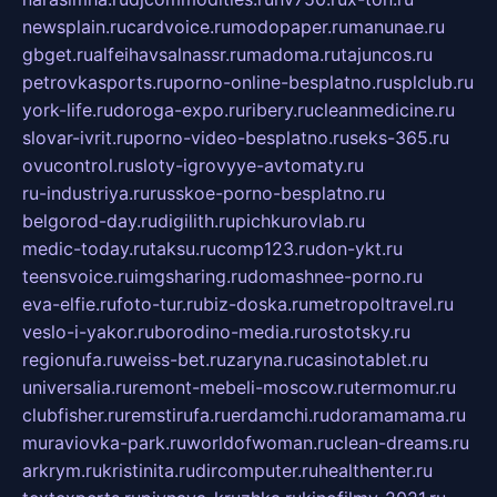
newsplain.ru
cardvoice.ru
modopaper.ru
manunae.ru
gbget.ru
alfeihavsalnassr.ru
madoma.ru
tajuncos.ru
petrovkasports.ru
porno-online-besplatno.ru
splclub.ru
york-life.ru
doroga-expo.ru
ribery.ru
cleanmedicine.ru
slovar-ivrit.ru
porno-video-besplatno.ru
seks-365.ru
ovucontrol.ru
sloty-igrovyye-avtomaty.ru
ru-industriya.ru
russkoe-porno-besplatno.ru
belgorod-day.ru
digilith.ru
pichkurovlab.ru
medic-today.ru
taksu.ru
comp123.ru
don-ykt.ru
teensvoice.ru
imgsharing.ru
domashnee-porno.ru
eva-elfie.ru
foto-tur.ru
biz-doska.ru
metropoltravel.ru
veslo-i-yakor.ru
borodino-media.ru
rostotsky.ru
regionufa.ru
weiss-bet.ru
zaryna.ru
casinotablet.ru
universalia.ru
remont-mebeli-moscow.ru
termomur.ru
clubfisher.ru
remstirufa.ru
erdamchi.ru
doramamama.ru
muraviovka-park.ru
worldofwoman.ru
clean-dreams.ru
arkrym.ru
kristinita.ru
dircomputer.ru
healthenter.ru