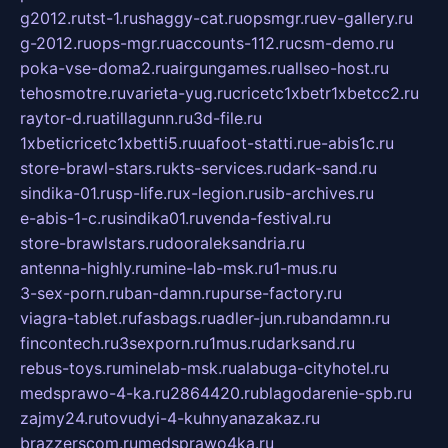
g2012.ru
tst-1.ru
shaggy-cat.ru
opsmgr.ru
ev-gallery.ru
g-2012.ru
ops-mgr.ru
accounts-112.ru
csm-demo.ru
poka-vse-doma2.ru
airgungames.ru
allseo-host.ru
tehosmotre.ru
varieta-yug.ru
cricetc1xbetr1xbetcc2.ru
raytor-d.ru
atillagunn.ru
3d-file.ru
1xbeticricetc1xbetti5.ru
uafoot-statti.ru
e-abis1c.ru
store-brawl-stars.ru
kts-services.ru
dark-sand.ru
sindika-01.ru
sp-life.ru
x-legion.ru
sib-archives.ru
e-abis-1-c.ru
sindika01.ru
venda-festival.ru
store-brawlstars.ru
dooraleksandria.ru
antenna-highly.ru
mine-lab-msk.ru
1-mus.ru
3-sex-porn.ru
ban-damn.ru
purse-factory.ru
viagra-tablet.ru
fasbags.ru
adler-jun.ru
bandamn.ru
fincontech.ru
3sexporn.ru
1mus.ru
darksand.ru
rebus-toys.ru
minelab-msk.ru
alabuga-cityhotel.ru
medsprawo-4-ka.ru
2864420.ru
blagodarenie-spb.ru
zajmy24.ru
tovudyi-4-kuhnyanazakaz.ru
brazzerscom.ru
medsprawo4ka.ru