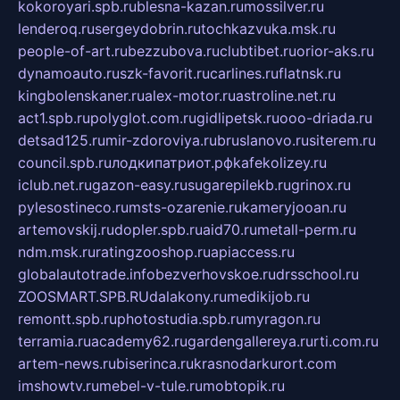
kokoroyari.spb.ru
blesna-kazan.ru
mossilver.ru
lenderoq.ru
sergeydobrin.ru
tochkazvuka.msk.ru
people-of-art.ru
bezzubova.ru
clubtibet.ru
orior-aks.ru
dynamoauto.ru
szk-favorit.ru
carlines.ru
flatnsk.ru
kingbolenskaner.ru
alex-motor.ru
astroline.net.ru
act1.spb.ru
polyglot.com.ru
gidlipetsk.ru
ooo-driada.ru
detsad125.ru
mir-zdoroviya.ru
bruslanovo.ru
siterem.ru
council.spb.ru
лодкипатриот.рф
kafekolizey.ru
iclub.net.ru
gazon-easy.ru
sugarepilekb.ru
grinox.ru
pylesostineco.ru
msts-ozarenie.ru
kameryjooan.ru
artemovskij.ru
dopler.spb.ru
aid70.ru
metall-perm.ru
ndm.msk.ru
ratingzooshop.ru
apiaccess.ru
globalautotrade.info
bezverhovskoe.ru
drsschool.ru
ZOOSMART.SPB.RU
dalakony.ru
medikijob.ru
remontt.spb.ru
photostudia.spb.ru
myragon.ru
terramia.ru
academy62.ru
gardengallereya.ru
rti.com.ru
artem-news.ru
biserinca.ru
krasnodarkurort.com
imshowtv.ru
mebel-v-tule.ru
mobtopik.ru