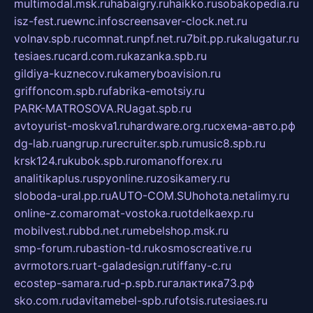
multimodal.msk.ru
habaigry.ru
haikko.ru
sobakopedia.ru
isz-fest.ru
ewnc.info
screensaver-clock.net.ru
volnav.spb.ru
comnat.ru
npf.net.ru
7bit.pp.ru
kalugatur.ru
tesiaes.ru
card.com.ru
kazanka.spb.ru
gildiya-kuznecov.ru
kameryboavision.ru
griffoncom.spb.ru
fabrika-emotsiy.ru
PARK-MATROSOVA.RU
agat.spb.ru
avtoyurist-moskva1.ru
hardware.org.ru
схема-авто.рф
dg-lab.ru
angrup.ru
recruiter.spb.ru
music8.spb.ru
krsk124.ru
kubok.spb.ru
romanofforex.ru
analitikaplus.ru
spyonline.ru
zosikamery.ru
sloboda-ural.pp.ru
AUTO-COM.SU
hohota.net
alimy.ru
online-z.com
aromat-vostoka.ru
otdelkaexp.ru
mobilvest.ru
bbd.net.ru
mebelshop.msk.ru
smp-forum.ru
bastion-td.ru
kosmoscreative.ru
avrmotors.ru
art-galadesign.ru
tiffany-c.ru
ecostep-samara.ru
d-p.spb.ru
галактика73.рф
sko.com.ru
davitamebel-spb.ru
fotsis.ru
tesiaes.ru