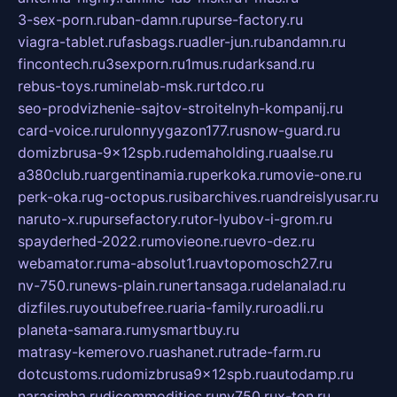
3-sex-porn.ru
ban-damn.ru
purse-factory.ru
viagra-tablet.ru
fasbags.ru
adler-jun.ru
bandamn.ru
fincontech.ru
3sexporn.ru
1mus.ru
darksand.ru
rebus-toys.ru
minelab-msk.ru
rtdco.ru
seo-prodvizhenie-sajtov-stroitelnyh-kompanij.ru
card-voice.ru
rulonnyygazon177.ru
snow-guard.ru
domizbrusa-9x12spb.ru
demaholding.ru
aalse.ru
a380club.ru
argentinamia.ru
perkoka.ru
movie-one.ru
perk-oka.ru
g-octopus.ru
sibarchives.ru
andreislyusar.ru
naruto-x.ru
pursefactory.ru
tor-lyubov-i-grom.ru
spayderhed-2022.ru
movieone.ru
evro-dez.ru
webamator.ru
ma-absolut1.ru
avtopomosch27.ru
nv-750.ru
news-plain.ru
nertansaga.ru
delanalad.ru
dizfiles.ru
youtubefree.ru
aria-family.ru
roadli.ru
planeta-samara.ru
mysmartbuy.ru
matrasy-kemerovo.ru
ashanet.ru
trade-farm.ru
dotcustoms.ru
domizbrusa9x12spb.ru
autodamp.ru
narasimha.ru
djcommodities.ru
nv750.ru
x-ton.ru