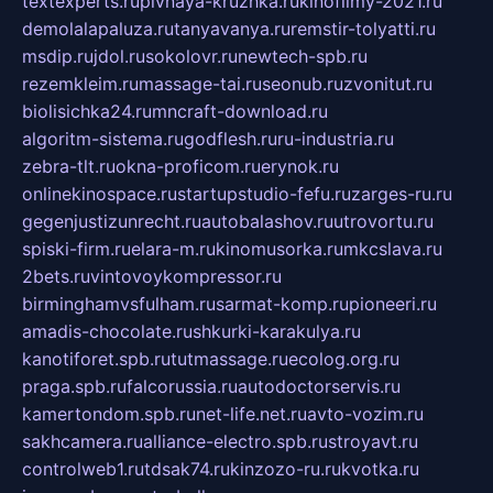
textexperts.ru
pivnaya-kruzhka.ru
kinofilmy-2021.ru
demolalapaluza.ru
tanyavanya.ru
remstir-tolyatti.ru
msdip.ru
jdol.ru
sokolovr.ru
newtech-spb.ru
rezemkleim.ru
massage-tai.ru
seonub.ru
zvonitut.ru
biolisichka24.ru
mncraft-download.ru
algoritm-sistema.ru
godflesh.ru
ru-industria.ru
zebra-tlt.ru
okna-proficom.ru
erynok.ru
onlinekinospace.ru
startupstudio-fefu.ru
zarges-ru.ru
gegenjustizunrecht.ru
autobalashov.ru
utrovortu.ru
spiski-firm.ru
elara-m.ru
kinomusorka.ru
mkcslava.ru
2bets.ru
vintovoykompressor.ru
birminghamvsfulham.ru
sarmat-komp.ru
pioneeri.ru
amadis-chocolate.ru
shkurki-karakulya.ru
kanotiforet.spb.ru
tutmassage.ru
ecolog.org.ru
praga.spb.ru
falcorussia.ru
autodoctorservis.ru
kamertondom.spb.ru
net-life.net.ru
avto-vozim.ru
sakhcamera.ru
alliance-electro.spb.ru
stroyavt.ru
controlweb1.ru
tdsak74.ru
kinzozo-ru.ru
kvotka.ru