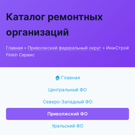
Каталог ремонтных
организаций
Главная
»
Приволжский федеральный округ
» ИнжСтрой
Finish Сервис
🏠 Главная
Центральный ФО
Северо-Западный ФО
Приволжский ФО
Уральский ФО