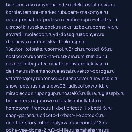
bud-em-znakomye.ru
a-cdc.ru
elektrostal-news.ru
korolevremont-market.ru
budem-znakomye.ru
oooagrosnab.ru
fpodaso.ru
emfire.ru
pro-otdelky.ru
ukrasotki.ru
seksuzbek.ru
seks-uzbek.ru
porno-vk.ru
sovratili.ru
olecoon.ru
vd-dosug.ru
adonyev.ru
rbc-news.ru
porno-skvirt.ru
krospr.ru
13autor-kolonka.ru
sormol.ru
2rich.ru
hostel-65.ru
hostserve.ru
porno-na-russkom.ru
mishinlab.ru
neznobi.ru
bigfatcc.ru
habble.ru
starbucksvia.ru
delfinet.ru
silvernano.ru
elestal.ru
vektor-doroga.ru
velotrenajery.ru
pronso54.ru
lenasever.ru
lovinskix.ru
show-pets.ru
smartnews03.ru
discofoxworld.ru
miraclecoon.ru
pongup.ru
hostel65.ru
liura.ru
glasspb.ru
firehunters.ru
gribowo.ru
gnalis.ru
bulkitula.ru
hometown-france.ru
1-xbeticricetc-1-xbetti-5.ru
shop-garena.ru
cricetc-1-xbetr-1-xbetcc-2.ru
one-life-story.ru
top-halyava.ru
accounts112.ru
poka-vse-doma-2.ru
3-d-file.ru
hahahaharms.ru