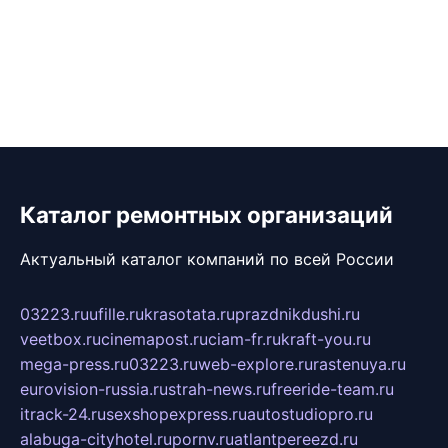
Каталог ремонтных организаций
Актуальный каталог компаний по всей России
03223.ru
ufille.ru
krasotata.ru
prazdnikdushi.ru
veetbox.ru
cinemapost.ru
ciam-fr.ru
kraft-you.ru
mega-press.ru
03223.ru
web-explore.ru
rastenuya.ru
eurovision-russia.ru
strah-news.ru
freeride-team.ru
itrack-24.ru
sexshopexpress.ru
autostudiopro.ru
alabuga-cityhotel.ru
pornv.ru
atlantpereezd.ru