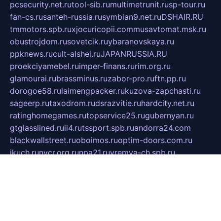
pcsecurity.net.ru
tool-sib.ru
multimetrunit.ru
sp-tour.ru
fan-cs.ru
santeh-russia.ru
symbian9.net.ru
DSHAIR.RU
tmmotors.spb.ru
xjocuricopii.com
musavtomat.msk.ru
obustrojdom.ru
sovetcik.ru
ybaranovskaya.ru
ppknews.ru
cult-alshei.ru
JAPANRUSSIA.RU
proekciyamebel.ru
imper-finans.ru
rim.org.ru
glamourai.ru
brassminus.ru
zabor-pro.ru
ftn.pp.ru
dorogoe58.ru
laimengpacker.ru
kuzova-zapchasti.ru
sageerp.ru
taxodrom.ru
dsrazvitie.ru
hardcity.net.ru
ratinghomegames.ru
topservice25.ru
gubernyan.ru
gtglasslined.ru
ii4.ru
tssport.spb.ru
andorra24.com
blackwallstreet.ru
oboimos.ru
optim-doors.com.ru
ikuch.ru
nycr.org.ru
npa21.ru
vremya-ch.spb.ru
desert000.ru
ivtorgi.ru
ifiori.ru
catalog-statei.ru
dcv.org.ru
spetsmaster174.ru
ipkameryhiseeu.ru
dum26.ru
ruspol.spb.ru
fr-opendp.ru
kam-solnyshko.ru
cheyenne-arapaho.ru
sevzapmetal.spb.ru
ted-lapidus.spb.ru
parasite-eliminator.ru