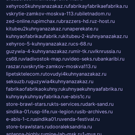
xehyroo5kuhnyanazakaz.ru
fabrikayfabrikaefabrika.ru
vskrytie-zamkov-moskva-113.ru
biletnadom.ru
zed-online.ru
pimchax.ru
brazzers-hd.ru
z-host.ru
kitubeu2kuhnyanazakaz.ru
naperekate.ru
kuhnyaofabrikaufabrik.ru
kitubeu-2-kuhnyanazakaz.ru
xehyroo-5-kuhnyanazakaz.ru
cs-68.ru
guzywia-4-kuhnyanazakaz.ru
mir-tk.ru
vlknrussia.ru
cs68.ru
vladivostok-map.ru
video-seks.ru
bankaribi.ru
raszar.ru
vskrytie-zamkov-moskva113.ru
lipetsktelecom.ru
tovudyi4kuhnyanazakaz.ru
seksuzb.ru
guzywia4kuhnyanazakaz.ru
fabrikaofabrikaokuhny.ru
kuhnyaekuhnyaafabrika.ru
kuhnyaykuhnyayfabrika.ru
e-abis1c.ru
store-brawl-stars.ru
kts-services.ru
dark-sand.ru
sindika-01.ru
sp-life.ru
x-legion.ru
sib-archives.ru
e-abis-1-c.ru
sindika01.ru
venda-festival.ru
store-brawlstars.ru
dooraleksandria.ru
antenna-highly.ru
mine-lab-msk.ru
1-mus.ru