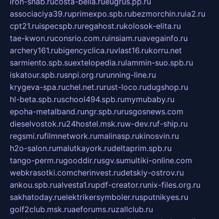
iron-snab.ru
costa-bella.ru
eugrus.pp.ru
associaciya39.ru
primexpo.spb.ru
bezmorchin.ru
ia2.ru
cpt21.ru
ispecspb.ru
regahost.ru
kolosok-elita.ru
tae-kwon.ru
consrio.com.ru
insiam.ru
avegainfo.ru
archery161.ru
bigencyclica.ru
vlast16.ru
korru.net
sarmiento.spb.su
extelopedia.ru
lammin-suo.spb.ru
iskatour.spb.ru
snpi.org.ru
running-line.ru
krygeva-spa.ru
chel.net.ru
rust-loco.ru
dugshop.ru
hl-beta.spb.ru
school494.spb.ru
mymubaby.ru
epoha-metalband.ru
ngr.spb.ru
rusgosnews.com
dieselvostok.ru
24hostel.msk.ru
w-dev.ru
f-ship.ru
regsmi.ru
filmnetwork.ru
malinasp.ru
kinosvin.ru
h2o-salon.ru
malutkayork.ru
deltaprim.spb.ru
tango-perm.ru
gooddir.ru
sgv.su
multiki-online.com
webkrasotki.com
cherinvest.ru
detskiy-ostrov.ru
ankou.spb.ru
alvesta1.ru
pdf-creator.ru
nix-files.org.ru
sakhatoday.ru
elektrikersymboler.ru
sputnikyes.ru
golf2club.msk.ru
aeforums.ru
zallclub.ru