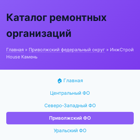
Каталог ремонтных
организаций
Главная
»
Приволжский федеральный округ
» ИнжСтрой
House Камень
🏠 Главная
Центральный ФО
Северо-Западный ФО
Приволжский ФО
Уральский ФО