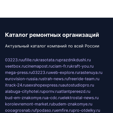
Каталог ремонтных организаций
Актуальный каталог компаний по всей России
03223.ru
ufille.ru
krasotata.ru
prazdnikdushi.ru
veetbox.ru
cinemapost.ru
ciam-fr.ru
kraft-you.ru
mega-press.ru
03223.ru
web-explore.ru
rastenuya.ru
eurovision-russia.ru
strah-news.ru
freeride-team.ru
itrack-24.ru
sexshopexpress.ru
autostudiopro.ru
alabuga-cityhotel.ru
pornv.ru
atlantpereezd.ru
bud-em-znakomye.ru
a-cdc.ru
elektrostal-news.ru
korolevremont-market.ru
budem-znakomye.ru
oooagrosnab.ru
fpodaso.ru
emfire.ru
pro-otdelky.ru