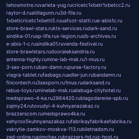
tehosmotre.ru
varieta-yug.ru
cricetc1xbetr1xbetcc2.ru
raytor-d.ru
atillagunn.ru
3d-file.ru
1xbeticricetc1xbetti5.ru
uafoot-statti.ru
e-abis1c.ru
store-brawl-stars.ru
kts-services.ru
dark-sand.ru
sindika-01.ru
sp-life.ru
x-legion.ru
sib-archives.ru
e-abis-1-c.ru
sindika01.ru
venda-festival.ru
store-brawlstars.ru
dooraleksandria.ru
antenna-highly.ru
mine-lab-msk.ru
1-mus.ru
3-sex-porn.ru
ban-damn.ru
purse-factory.ru
viagra-tablet.ru
fasbags.ru
adler-jun.ru
bandamn.ru
fincontech.ru
3sexporn.ru
1mus.ru
darksand.ru
rebus-toys.ru
minelab-msk.ru
alabuga-cityhotel.ru
medsprawo-4-ka.ru
2864420.ru
blagodarenie-spb.ru
zajmy24.ru
tovudyi-4-kuhnyanazakaz.ru
brazzerscom.ru
medsprawo4ka.ru
xehyroo5kuhnyanazakaz.ru
fabrikayfabrikaefabrika.ru
vskrytie-zamkov-moskva-113.ru
biletnadom.ru
zed-online.ru
pimchax.ru
brazzers-hd.ru
z-host.ru