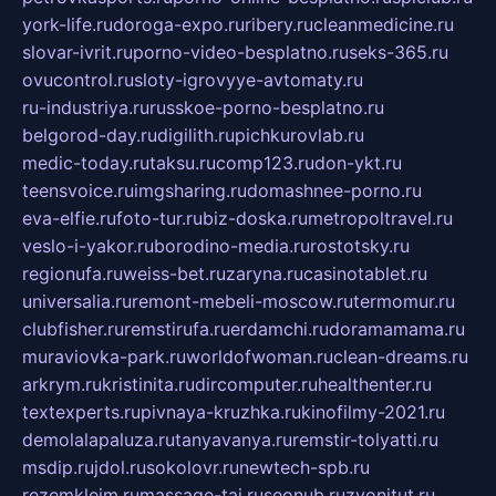
york-life.ru
doroga-expo.ru
ribery.ru
cleanmedicine.ru
slovar-ivrit.ru
porno-video-besplatno.ru
seks-365.ru
ovucontrol.ru
sloty-igrovyye-avtomaty.ru
ru-industriya.ru
russkoe-porno-besplatno.ru
belgorod-day.ru
digilith.ru
pichkurovlab.ru
medic-today.ru
taksu.ru
comp123.ru
don-ykt.ru
teensvoice.ru
imgsharing.ru
domashnee-porno.ru
eva-elfie.ru
foto-tur.ru
biz-doska.ru
metropoltravel.ru
veslo-i-yakor.ru
borodino-media.ru
rostotsky.ru
regionufa.ru
weiss-bet.ru
zaryna.ru
casinotablet.ru
universalia.ru
remont-mebeli-moscow.ru
termomur.ru
clubfisher.ru
remstirufa.ru
erdamchi.ru
doramamama.ru
muraviovka-park.ru
worldofwoman.ru
clean-dreams.ru
arkrym.ru
kristinita.ru
dircomputer.ru
healthenter.ru
textexperts.ru
pivnaya-kruzhka.ru
kinofilmy-2021.ru
demolalapaluza.ru
tanyavanya.ru
remstir-tolyatti.ru
msdip.ru
jdol.ru
sokolovr.ru
newtech-spb.ru
rezemkleim.ru
massage-tai.ru
seonub.ru
zvonitut.ru