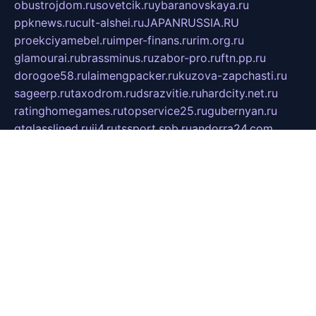
obustrojdom.ru
sovetcik.ru
ybaranovskaya.ru
ppknews.ru
cult-alshei.ru
JAPANRUSSIA.RU
proekciyamebel.ru
imper-finans.ru
rim.org.ru
glamourai.ru
brassminus.ru
zabor-pro.ru
ftn.pp.ru
dorogoe58.ru
laimengpacker.ru
kuzova-zapchasti.ru
sageerp.ru
taxodrom.ru
dsrazvitie.ru
hardcity.net.ru
ratinghomegames.ru
topservice25.ru
gubernyan.ru
gtglasslined.ru
ii4.ru
tssport.spb.ru
andorra24.com
blackwallstreet.ru
oboimos.ru
optim-doors.com.ru
ikuch.ru
nycr.org.ru
npa21.ru
vremya-ch.spb.ru
desert000.ru
ivtorgi.ru
ifiori.ru
catalog-statei.ru
dcv.org.ru
spetsmaster174.ru
ipkameryhiseeu.ru
dum26.ru
ruspol.spb.ru
fr-opendp.ru
kam-solnyshko.ru
cheyenne-arapaho.ru
sevzapmetal.spb.ru
ted-lapidus.spb.ru
parasite-eliminator.ru
sigma-complete.ru
modernworld.ru
dama-moda.ru
eholot-group.ru
sk-nvkz.ru
DRONGOLD.RU
democratia2.ru
i-farmer.ru
mass-sport.org