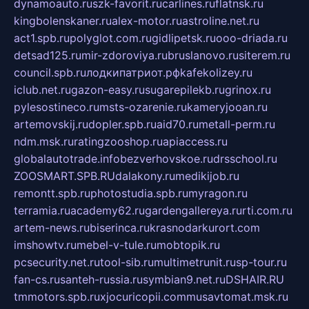
dynamoauto.ru
szk-favorit.ru
carlines.ru
flatnsk.ru
kingbolenskaner.ru
alex-motor.ru
astroline.net.ru
act1.spb.ru
polyglot.com.ru
gidlipetsk.ru
ooo-driada.ru
detsad125.ru
mir-zdoroviya.ru
bruslanovo.ru
siterem.ru
council.spb.ru
лодкипатриот.рф
kafekolizey.ru
iclub.net.ru
gazon-easy.ru
sugarepilekb.ru
grinox.ru
pylesostineco.ru
msts-ozarenie.ru
kameryjooan.ru
artemovskij.ru
dopler.spb.ru
aid70.ru
metall-perm.ru
ndm.msk.ru
ratingzooshop.ru
apiaccess.ru
globalautotrade.info
bezverhovskoe.ru
drsschool.ru
ZOOSMART.SPB.RU
dalakony.ru
medikijob.ru
remontt.spb.ru
photostudia.spb.ru
myragon.ru
terramia.ru
academy62.ru
gardengallereya.ru
rti.com.ru
artem-news.ru
biserinca.ru
krasnodarkurort.com
imshowtv.ru
mebel-v-tule.ru
mobtopik.ru
pcsecurity.net.ru
tool-sib.ru
multimetrunit.ru
sp-tour.ru
fan-cs.ru
santeh-russia.ru
symbian9.net.ru
DSHAIR.RU
tmmotors.spb.ru
xjocuricopii.com
musavtomat.msk.ru