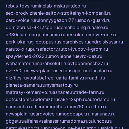
rebus-toys.ru
minelab-msk.ru
rtdco.ru
seo-prodvizhenie-sajtov-stroitelnyh-kompanij.ru
card-voice.ru
rulonnyygazon177.ru
snow-guard.ru
domizbrusa-9x12spb.ru
demaholding.ru
aalse.ru
a380club.ru
argentinamia.ru
perkoka.ru
movie-one.ru
perk-oka.ru
g-octopus.ru
sibarchives.ru
andreislyusar.ru
naruto-x.ru
pursefactory.ru
tor-lyubov-i-grom.ru
spayderhed-2022.ru
movieone.ru
evro-dez.ru
webamator.ru
ma-absolut1.ru
avtopomosch27.ru
nv-750.ru
news-plain.ru
nertansaga.ru
delanalad.ru
dizfiles.ru
youtubefree.ru
aria-family.ru
roadli.ru
planeta-samara.ru
mysmartbuy.ru
matrasy-kemerovo.ru
ashanet.ru
trade-farm.ru
dotcustoms.ru
domizbrusa9x12spb.ru
autodamp.ru
narasimha.ru
djcommodities.ru
nv750.ru
x-ton.ru
newsplain.ru
cardvoice.ru
modopaper.ru
manunae.ru
gbget.ru
alfeihavsalnassr.ru
madoma.ru
tajuncos.ru
petrovkasports.ru
porno-online-besplatno.ru
splclub.ru