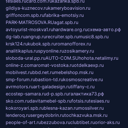
tesiaes.ru
card.com.ru
kazanka.spb.ru
gildiya-kuznecov.ru
kameryboavision.ru
griffoncom.spb.ru
fabrika-emotsiy.ru
PARK-MATROSOVA.RU
agat.spb.ru
avtoyurist-moskva1.ru
hardware.org.ru
схема-авто.рф
dg-lab.ru
angrup.ru
recruiter.spb.ru
music8.spb.ru
krsk124.ru
kubok.spb.ru
romanofforex.ru
analitikaplus.ru
spyonline.ru
zosikamery.ru
sloboda-ural.pp.ru
AUTO-COM.SU
hohota.net
alimy.ru
online-z.com
aromat-vostoka.ru
otdelkaexp.ru
mobilvest.ru
bbd.net.ru
mebelshop.msk.ru
smp-forum.ru
bastion-td.ru
kosmoscreative.ru
avrmotors.ru
art-galadesign.ru
tiffany-c.ru
ecostep-samara.ru
d-p.spb.ru
галактика73.рф
sko.com.ru
davitamebel-spb.ru
fotsis.ru
tesiaes.ru
kokoroyari.spb.ru
blesna-kazan.ru
mossilver.ru
lenderoq.ru
sergeydobrin.ru
tochkazvuka.msk.ru
people-of-art.ru
bezzubova.ru
clubtibet.ru
orior-aks.ru