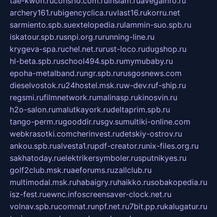
tae-kwon.ru
consrio.com.ru
insiam.ru
avegainfo.ru
archery161.ru
bigencyclica.ru
vlast16.ru
korru.net
sarmiento.spb.su
extelopedia.ru
lammin-suo.spb.ru
iskatour.spb.ru
snpi.org.ru
running-line.ru
krygeva-spa.ru
chel.net.ru
rust-loco.ru
dugshop.ru
hl-beta.spb.ru
school494.spb.ru
mymubaby.ru
epoha-metalband.ru
ngr.spb.ru
rusgosnews.com
dieselvostok.ru
24hostel.msk.ru
w-dev.ru
f-ship.ru
regsmi.ru
filmnetwork.ru
malinasp.ru
kinosvin.ru
h2o-salon.ru
malutkayork.ru
deltaprim.spb.ru
tango-perm.ru
gooddir.ru
sgv.su
multiki-online.com
webkrasotki.com
cherinvest.ru
detskiy-ostrov.ru
ankou.spb.ru
alvesta1.ru
pdf-creator.ru
nix-files.org.ru
sakhatoday.ru
elektrikersymboler.ru
sputnikyes.ru
golf2club.msk.ru
aeforums.ru
zallclub.ru
multimodal.msk.ru
habaigry.ru
haikko.ru
sobakopedia.ru
isz-fest.ru
ewnc.info
screensaver-clock.net.ru
volnav.spb.ru
comnat.ru
npf.net.ru
7bit.pp.ru
kalugatur.ru