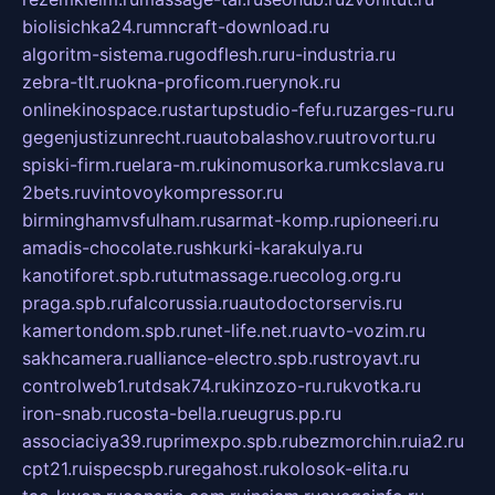
biolisichka24.ru
mncraft-download.ru
algoritm-sistema.ru
godflesh.ru
ru-industria.ru
zebra-tlt.ru
okna-proficom.ru
erynok.ru
onlinekinospace.ru
startupstudio-fefu.ru
zarges-ru.ru
gegenjustizunrecht.ru
autobalashov.ru
utrovortu.ru
spiski-firm.ru
elara-m.ru
kinomusorka.ru
mkcslava.ru
2bets.ru
vintovoykompressor.ru
birminghamvsfulham.ru
sarmat-komp.ru
pioneeri.ru
amadis-chocolate.ru
shkurki-karakulya.ru
kanotiforet.spb.ru
tutmassage.ru
ecolog.org.ru
praga.spb.ru
falcorussia.ru
autodoctorservis.ru
kamertondom.spb.ru
net-life.net.ru
avto-vozim.ru
sakhcamera.ru
alliance-electro.spb.ru
stroyavt.ru
controlweb1.ru
tdsak74.ru
kinzozo-ru.ru
kvotka.ru
iron-snab.ru
costa-bella.ru
eugrus.pp.ru
associaciya39.ru
primexpo.spb.ru
bezmorchin.ru
ia2.ru
cpt21.ru
ispecspb.ru
regahost.ru
kolosok-elita.ru