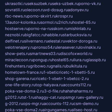
ukrasotki.ru
seksuzbek.ru
seks-uzbek.ru
porno-vk.ru
sovratili.ru
olecoon.ru
vd-dosug.ru
adonyev.ru
rbc-news.ru
porno-skvirt.ru
krospr.ru
13autor-kolonka.ru
sormol.ru
2rich.ru
hostel-65.ru
hostserve.ru
porno-na-russkom.ru
mishinlab.ru
neznobi.ru
bigfatcc.ru
habble.ru
starbucksvia.ru
delfinet.ru
silvernano.ru
elestal.ru
vektor-doroga.ru
velotrenajery.ru
pronso54.ru
lenasever.ru
lovinskix.ru
show-pets.ru
smartnews03.ru
discofoxworld.ru
miraclecoon.ru
pongup.ru
hostel65.ru
liura.ru
glasspb.ru
firehunters.ru
gribowo.ru
gnalis.ru
bulkitula.ru
hometown-france.ru
1-xbeticricetc-1-xbetti-5.ru
shop-garena.ru
cricetc-1-xbetr-1-xbetcc-2.ru
one-life-story.ru
top-halyava.ru
accounts112.ru
poka-vse-doma-2.ru
3-d-file.ru
hahahaharms.ru
g2012.ru
tst-1.ru
shaggy-cat.ru
opsmgr.ru
ev-gallery.ru
g-2012.ru
ops-mgr.ru
accounts-112.ru
csm-demo.ru
poka-vse-doma2.ru
airgungames.ru
allseo-host.ru