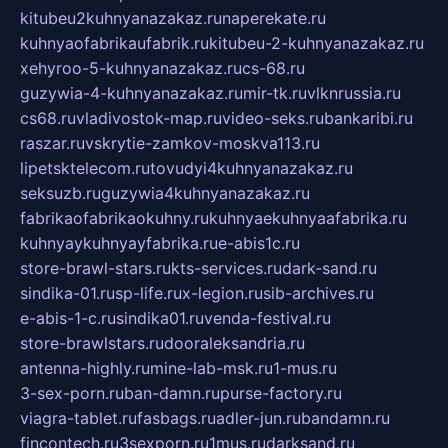
kitubeu2kuhnyanazakaz.ru
naperekate.ru
kuhnyaofabrikaufabrik.ru
kitubeu-2-kuhnyanazakaz.ru
xehyroo-5-kuhnyanazakaz.ru
cs-68.ru
guzywia-4-kuhnyanazakaz.ru
mir-tk.ru
vlknrussia.ru
cs68.ru
vladivostok-map.ru
video-seks.ru
bankaribi.ru
raszar.ru
vskrytie-zamkov-moskva113.ru
lipetsktelecom.ru
tovudyi4kuhnyanazakaz.ru
seksuzb.ru
guzywia4kuhnyanazakaz.ru
fabrikaofabrikaokuhny.ru
kuhnyaekuhnyaafabrika.ru
kuhnyaykuhnyayfabrika.ru
e-abis1c.ru
store-brawl-stars.ru
kts-services.ru
dark-sand.ru
sindika-01.ru
sp-life.ru
x-legion.ru
sib-archives.ru
e-abis-1-c.ru
sindika01.ru
venda-festival.ru
store-brawlstars.ru
dooraleksandria.ru
antenna-highly.ru
mine-lab-msk.ru
1-mus.ru
3-sex-porn.ru
ban-damn.ru
purse-factory.ru
viagra-tablet.ru
fasbags.ru
adler-jun.ru
bandamn.ru
fincontech.ru
3sexporn.ru
1mus.ru
darksand.ru