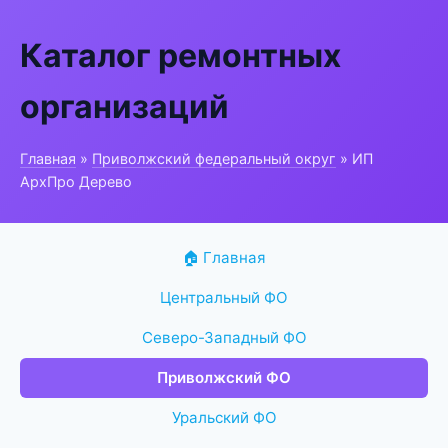
Каталог ремонтных
организаций
Главная
»
Приволжский федеральный округ
» ИП
АрхПро Дерево
🏠 Главная
Центральный ФО
Северо-Западный ФО
Приволжский ФО
Уральский ФО