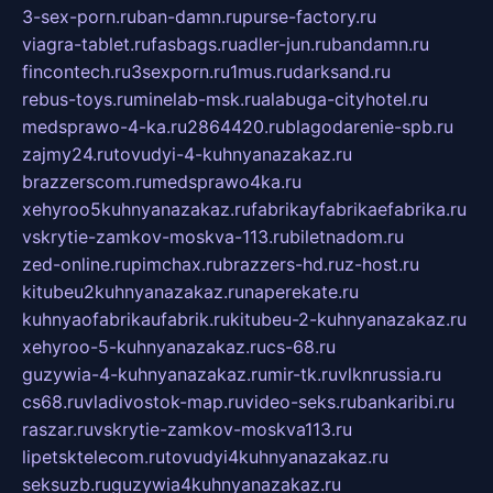
3-sex-porn.ru
ban-damn.ru
purse-factory.ru
viagra-tablet.ru
fasbags.ru
adler-jun.ru
bandamn.ru
fincontech.ru
3sexporn.ru
1mus.ru
darksand.ru
rebus-toys.ru
minelab-msk.ru
alabuga-cityhotel.ru
medsprawo-4-ka.ru
2864420.ru
blagodarenie-spb.ru
zajmy24.ru
tovudyi-4-kuhnyanazakaz.ru
brazzerscom.ru
medsprawo4ka.ru
xehyroo5kuhnyanazakaz.ru
fabrikayfabrikaefabrika.ru
vskrytie-zamkov-moskva-113.ru
biletnadom.ru
zed-online.ru
pimchax.ru
brazzers-hd.ru
z-host.ru
kitubeu2kuhnyanazakaz.ru
naperekate.ru
kuhnyaofabrikaufabrik.ru
kitubeu-2-kuhnyanazakaz.ru
xehyroo-5-kuhnyanazakaz.ru
cs-68.ru
guzywia-4-kuhnyanazakaz.ru
mir-tk.ru
vlknrussia.ru
cs68.ru
vladivostok-map.ru
video-seks.ru
bankaribi.ru
raszar.ru
vskrytie-zamkov-moskva113.ru
lipetsktelecom.ru
tovudyi4kuhnyanazakaz.ru
seksuzb.ru
guzywia4kuhnyanazakaz.ru