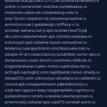
sloboda-ural.pp.ru
AUTO-COM.SU
hohota.net
alimy.ru
online-z.com
aromat-vostoka.ru
otdelkaexp.ru
mobilvest.ru
bbd.net.ru
mebelshop.msk.ru
smp-forum.ru
bastion-td.ru
kosmoscreative.ru
avrmotors.ru
art-galadesign.ru
tiffany-c.ru
ecostep-samara.ru
d-p.spb.ru
галактика73.рф
sko.com.ru
davitamebel-spb.ru
fotsis.ru
tesiaes.ru
kokoroyari.spb.ru
blesna-kazan.ru
mossilver.ru
lenderoq.ru
sergeydobrin.ru
tochkazvuka.msk.ru
people-of-art.ru
bezzubova.ru
clubtibet.ru
orior-aks.ru
dynamoauto.ru
szk-favorit.ru
carlines.ru
flatnsk.ru
kingbolenskaner.ru
alex-motor.ru
astroline.net.ru
act1.spb.ru
polyglot.com.ru
gidlipetsk.ru
ooo-driada.ru
detsad125.ru
mir-zdoroviya.ru
bruslanovo.ru
siterem.ru
council.spb.ru
лодкипатриот.рф
kafekolizey.ru
iclub.net.ru
gazon-easy.ru
sugarepilekb.ru
grinox.ru
pylesostineco.ru
msts-ozarenie.ru
kameryjooan.ru
artemovskij.ru
dopler.spb.ru
aid70.ru
metall-perm.ru