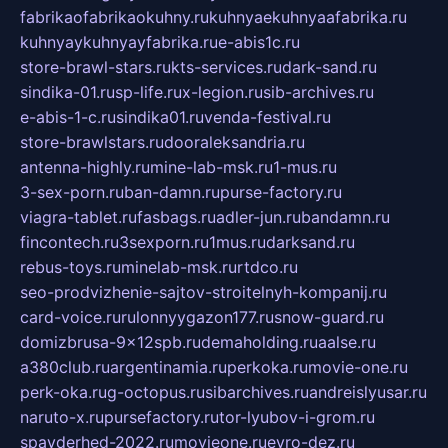
fabrikaofabrikaokuhny.ru
kuhnyaekuhnyaafabrika.ru
kuhnyaykuhnyayfabrika.ru
e-abis1c.ru
store-brawl-stars.ru
kts-services.ru
dark-sand.ru
sindika-01.ru
sp-life.ru
x-legion.ru
sib-archives.ru
e-abis-1-c.ru
sindika01.ru
venda-festival.ru
store-brawlstars.ru
dooraleksandria.ru
antenna-highly.ru
mine-lab-msk.ru
1-mus.ru
3-sex-porn.ru
ban-damn.ru
purse-factory.ru
viagra-tablet.ru
fasbags.ru
adler-jun.ru
bandamn.ru
fincontech.ru
3sexporn.ru
1mus.ru
darksand.ru
rebus-toys.ru
minelab-msk.ru
rtdco.ru
seo-prodvizhenie-sajtov-stroitelnyh-kompanij.ru
card-voice.ru
rulonnyygazon177.ru
snow-guard.ru
domizbrusa-9x12spb.ru
demaholding.ru
aalse.ru
a380club.ru
argentinamia.ru
perkoka.ru
movie-one.ru
perk-oka.ru
g-octopus.ru
sibarchives.ru
andreislyusar.ru
naruto-x.ru
pursefactory.ru
tor-lyubov-i-grom.ru
spayderhed-2022.ru
movieone.ru
evro-dez.ru