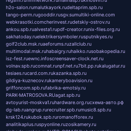
h2o-salon.ru
malutkayork.ru
deltaprim.spb.ru
tango-perm.ru
gooddir.ru
sgv.su
multiki-online.com
webkrasotki.com
cherinvest.ru
detskiy-ostrov.ru
ankou.spb.ru
alvesta1.ru
pdf-creator.ru
nix-files.org.ru
sakhatoday.ru
elektrikersymboler.ru
sputnikyes.ru
golf2club.msk.ru
aeforums.ru
zallclub.ru
multimodal.msk.ru
habaigry.ru
haikko.ru
sobakopedia.ru
isz-fest.ru
ewnc.info
screensaver-clock.net.ru
volnav.spb.ru
comnat.ru
npf.net.ru
7bit.pp.ru
kalugatur.ru
tesiaes.ru
card.com.ru
kazanka.spb.ru
gildiya-kuznecov.ru
kameryboavision.ru
griffoncom.spb.ru
fabrika-emotsiy.ru
PARK-MATROSOVA.RU
agat.spb.ru
avtoyurist-moskva1.ru
hardware.org.ru
схема-авто.рф
dg-lab.ru
angrup.ru
recruiter.spb.ru
music8.spb.ru
krsk124.ru
kubok.spb.ru
romanofforex.ru
analitikaplus.ru
spyonline.ru
zosikamery.ru