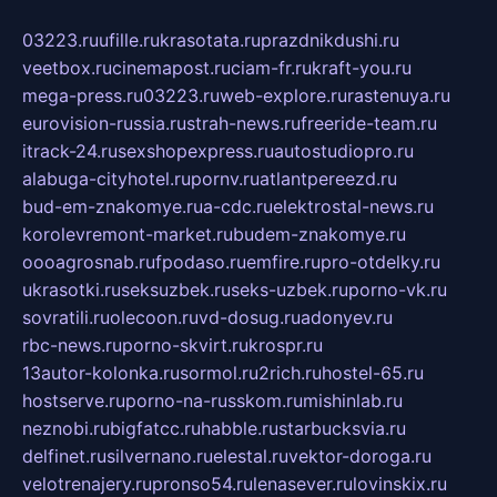
03223.ru
ufille.ru
krasotata.ru
prazdnikdushi.ru
veetbox.ru
cinemapost.ru
ciam-fr.ru
kraft-you.ru
mega-press.ru
03223.ru
web-explore.ru
rastenuya.ru
eurovision-russia.ru
strah-news.ru
freeride-team.ru
itrack-24.ru
sexshopexpress.ru
autostudiopro.ru
alabuga-cityhotel.ru
pornv.ru
atlantpereezd.ru
bud-em-znakomye.ru
a-cdc.ru
elektrostal-news.ru
korolevremont-market.ru
budem-znakomye.ru
oooagrosnab.ru
fpodaso.ru
emfire.ru
pro-otdelky.ru
ukrasotki.ru
seksuzbek.ru
seks-uzbek.ru
porno-vk.ru
sovratili.ru
olecoon.ru
vd-dosug.ru
adonyev.ru
rbc-news.ru
porno-skvirt.ru
krospr.ru
13autor-kolonka.ru
sormol.ru
2rich.ru
hostel-65.ru
hostserve.ru
porno-na-russkom.ru
mishinlab.ru
neznobi.ru
bigfatcc.ru
habble.ru
starbucksvia.ru
delfinet.ru
silvernano.ru
elestal.ru
vektor-doroga.ru
velotrenajery.ru
pronso54.ru
lenasever.ru
lovinskix.ru