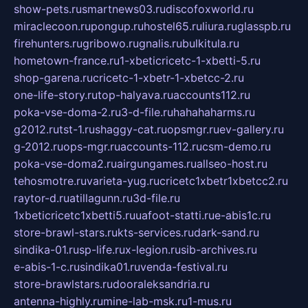
show-pets.ru
smartnews03.ru
discofoxworld.ru
miraclecoon.ru
pongup.ru
hostel65.ru
liura.ru
glasspb.ru
firehunters.ru
gribowo.ru
gnalis.ru
bulkitula.ru
hometown-france.ru
1-xbeticricetc-1-xbetti-5.ru
shop-garena.ru
cricetc-1-xbetr-1-xbetcc-2.ru
one-life-story.ru
top-halyava.ru
accounts112.ru
poka-vse-doma-2.ru
3-d-file.ru
hahahaharms.ru
g2012.ru
tst-1.ru
shaggy-cat.ru
opsmgr.ru
ev-gallery.ru
g-2012.ru
ops-mgr.ru
accounts-112.ru
csm-demo.ru
poka-vse-doma2.ru
airgungames.ru
allseo-host.ru
tehosmotre.ru
varieta-yug.ru
cricetc1xbetr1xbetcc2.ru
raytor-d.ru
atillagunn.ru
3d-file.ru
1xbeticricetc1xbetti5.ru
uafoot-statti.ru
e-abis1c.ru
store-brawl-stars.ru
kts-services.ru
dark-sand.ru
sindika-01.ru
sp-life.ru
x-legion.ru
sib-archives.ru
e-abis-1-c.ru
sindika01.ru
venda-festival.ru
store-brawlstars.ru
dooraleksandria.ru
antenna-highly.ru
mine-lab-msk.ru
1-mus.ru