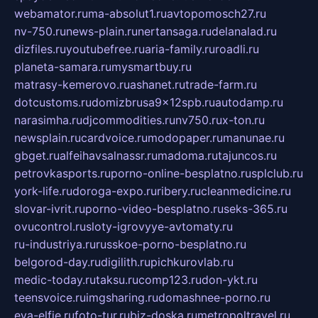
webamator.ru
ma-absolut1.ru
avtopomosch27.ru
nv-750.ru
news-plain.ru
nertansaga.ru
delanalad.ru
dizfiles.ru
youtubefree.ru
aria-family.ru
roadli.ru
planeta-samara.ru
mysmartbuy.ru
matrasy-kemerovo.ru
ashanet.ru
trade-farm.ru
dotcustoms.ru
domizbrusa9x12spb.ru
autodamp.ru
narasimha.ru
djcommodities.ru
nv750.ru
x-ton.ru
newsplain.ru
cardvoice.ru
modopaper.ru
manunae.ru
gbget.ru
alfeihavsalnassr.ru
madoma.ru
tajuncos.ru
petrovkasports.ru
porno-online-besplatno.ru
splclub.ru
york-life.ru
doroga-expo.ru
ribery.ru
cleanmedicine.ru
slovar-ivrit.ru
porno-video-besplatno.ru
seks-365.ru
ovucontrol.ru
sloty-igrovyye-avtomaty.ru
ru-industriya.ru
russkoe-porno-besplatno.ru
belgorod-day.ru
digilith.ru
pichkurovlab.ru
medic-today.ru
taksu.ru
comp123.ru
don-ykt.ru
teensvoice.ru
imgsharing.ru
domashnee-porno.ru
eva-elfie.ru
foto-tur.ru
biz-doska.ru
metropoltravel.ru