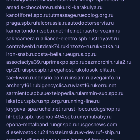
amadis-chocolate.ru
shkurki-karakulya.ru
kanotiforet.spb.ru
tutmassage.ru
ecolog.org.ru
praga.spb.ru
falcorussia.ru
autodoctorservis.ru
kamertondom.spb.ru
net-life.net.ru
avto-vozim.ru
sakhcamera.ru
alliance-electro.spb.ru
stroyavt.ru
controlweb1.ru
tdsak74.ru
kinzozo-ru.ru
kvotka.ru
iron-snab.ru
costa-bella.ru
eugrus.pp.ru
associaciya39.ru
primexpo.spb.ru
bezmorchin.ru
ia2.ru
cpt21.ru
ispecspb.ru
regahost.ru
kolosok-elita.ru
tae-kwon.ru
consrio.com.ru
insiam.ru
avegainfo.ru
archery161.ru
bigencyclica.ru
vlast16.ru
korru.net
sarmiento.spb.su
extelopedia.ru
lammin-suo.spb.ru
iskatour.spb.ru
snpi.org.ru
running-line.ru
krygeva-spa.ru
chel.net.ru
rust-loco.ru
dugshop.ru
hl-beta.spb.ru
school494.spb.ru
mymubaby.ru
epoha-metalband.ru
ngr.spb.ru
rusgosnews.com
dieselvostok.ru
24hostel.msk.ru
w-dev.ru
f-ship.ru
regsmi.ru
filmnetwork.ru
malinasp.ru
kinosvin.ru