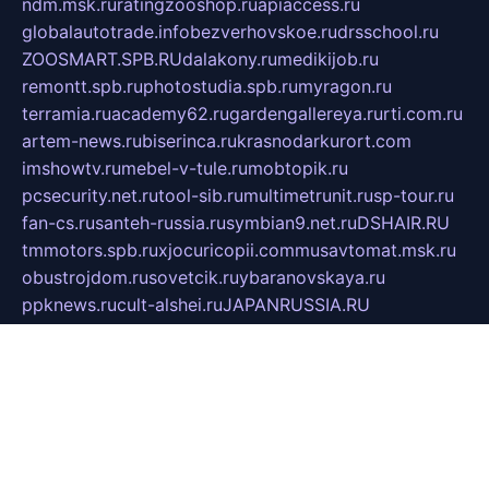
ndm.msk.ru
ratingzooshop.ru
apiaccess.ru
globalautotrade.info
bezverhovskoe.ru
drsschool.ru
ZOOSMART.SPB.RU
dalakony.ru
medikijob.ru
remontt.spb.ru
photostudia.spb.ru
myragon.ru
terramia.ru
academy62.ru
gardengallereya.ru
rti.com.ru
artem-news.ru
biserinca.ru
krasnodarkurort.com
imshowtv.ru
mebel-v-tule.ru
mobtopik.ru
pcsecurity.net.ru
tool-sib.ru
multimetrunit.ru
sp-tour.ru
fan-cs.ru
santeh-russia.ru
symbian9.net.ru
DSHAIR.RU
tmmotors.spb.ru
xjocuricopii.com
musavtomat.msk.ru
obustrojdom.ru
sovetcik.ru
ybaranovskaya.ru
ppknews.ru
cult-alshei.ru
JAPANRUSSIA.RU
proekciyamebel.ru
imper-finans.ru
rim.org.ru
glamourai.ru
brassminus.ru
zabor-pro.ru
ftn.pp.ru
dorogoe58.ru
laimengpacker.ru
kuzova-zapchasti.ru
sageerp.ru
taxodrom.ru
dsrazvitie.ru
hardcity.net.ru
ratinghomegames.ru
topservice25.ru
gubernyan.ru
gtglasslined.ru
ii4.ru
tssport.spb.ru
andorra24.com