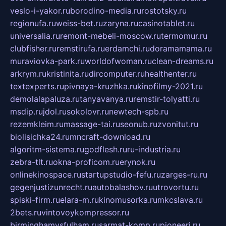
veslo-i-yakor.ru
borodino-media.ru
rostotsky.ru
regionufa.ru
weiss-bet.ru
zaryna.ru
casinotablet.ru
universalia.ru
remont-mebeli-moscow.ru
termomur.ru
clubfisher.ru
remstirufa.ru
erdamchi.ru
doramamama.ru
muraviovka-park.ru
worldofwoman.ru
clean-dreams.ru
arkrym.ru
kristinita.ru
dircomputer.ru
healthenter.ru
textexperts.ru
pivnaya-kruzhka.ru
kinofilmy-2021.ru
demolalapaluza.ru
tanyavanya.ru
remstir-tolyatti.ru
msdip.ru
jdol.ru
sokolovr.ru
newtech-spb.ru
rezemkleim.ru
massage-tai.ru
seonub.ru
zvonitut.ru
biolisichka24.ru
mncraft-download.ru
algoritm-sistema.ru
godflesh.ru
ru-industria.ru
zebra-tlt.ru
okna-proficom.ru
erynok.ru
onlinekinospace.ru
startupstudio-fefu.ru
zarges-ru.ru
gegenjustizunrecht.ru
autobalashov.ru
utrovortu.ru
spiski-firm.ru
elara-m.ru
kinomusorka.ru
mkcslava.ru
2bets.ru
vintovoykompressor.ru
birminghamvsfulham.ru
sarmat-komp.ru
pioneeri.ru