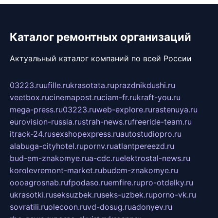
Каталог ремонтных организаций
Актуальный каталог компаний по всей России
03223.ru
ufille.ru
krasotata.ru
prazdnikdushi.ru
veetbox.ru
cinemapost.ru
ciam-fr.ru
kraft-you.ru
mega-press.ru
03223.ru
web-explore.ru
rastenuya.ru
eurovision-russia.ru
strah-news.ru
freeride-team.ru
itrack-24.ru
sexshopexpress.ru
autostudiopro.ru
alabuga-cityhotel.ru
pornv.ru
atlantpereezd.ru
bud-em-znakomye.ru
a-cdc.ru
elektrostal-news.ru
korolevremont-market.ru
budem-znakomye.ru
oooagrosnab.ru
fpodaso.ru
emfire.ru
pro-otdelky.ru
ukrasotki.ru
seksuzbek.ru
seks-uzbek.ru
porno-vk.ru
sovratili.ru
olecoon.ru
vd-dosug.ru
adonyev.ru