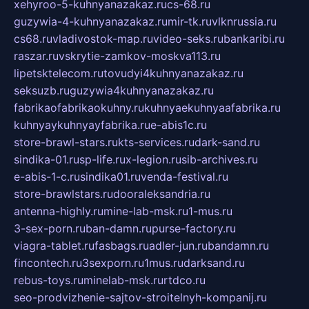
xehyroo-5-kuhnyanazakaz.ru
cs-68.ru
guzywia-4-kuhnyanazakaz.ru
mir-tk.ru
vlknrussia.ru
cs68.ru
vladivostok-map.ru
video-seks.ru
bankaribi.ru
raszar.ru
vskrytie-zamkov-moskva113.ru
lipetsktelecom.ru
tovudyi4kuhnyanazakaz.ru
seksuzb.ru
guzywia4kuhnyanazakaz.ru
fabrikaofabrikaokuhny.ru
kuhnyaekuhnyaafabrika.ru
kuhnyaykuhnyayfabrika.ru
e-abis1c.ru
store-brawl-stars.ru
kts-services.ru
dark-sand.ru
sindika-01.ru
sp-life.ru
x-legion.ru
sib-archives.ru
e-abis-1-c.ru
sindika01.ru
venda-festival.ru
store-brawlstars.ru
dooraleksandria.ru
antenna-highly.ru
mine-lab-msk.ru
1-mus.ru
3-sex-porn.ru
ban-damn.ru
purse-factory.ru
viagra-tablet.ru
fasbags.ru
adler-jun.ru
bandamn.ru
fincontech.ru
3sexporn.ru
1mus.ru
darksand.ru
rebus-toys.ru
minelab-msk.ru
rtdco.ru
seo-prodvizhenie-sajtov-stroitelnyh-kompanij.ru