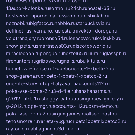
rbc-news.ru
porno-skvirt.ru
krospr.ru
13autor-kolonka.ru
sormol.ru
2rich.ru
hostel-65.ru
hostserve.ru
porno-na-russkom.ru
mishinlab.ru
neznobi.ru
bigfatcc.ru
habble.ru
starbucksvia.ru
delfinet.ru
silvernano.ru
elestal.ru
vektor-doroga.ru
velotrenajery.ru
pronso54.ru
lenasever.ru
lovinskix.ru
show-pets.ru
smartnews03.ru
discofoxworld.ru
miraclecoon.ru
pongup.ru
hostel65.ru
liura.ru
glasspb.ru
firehunters.ru
gribowo.ru
gnalis.ru
bulkitula.ru
hometown-france.ru
1-xbeticricetc-1-xbetti-5.ru
shop-garena.ru
cricetc-1-xbetr-1-xbetcc-2.ru
one-life-story.ru
top-halyava.ru
accounts112.ru
poka-vse-doma-2.ru
3-d-file.ru
hahahaharms.ru
g2012.ru
tst-1.ru
shaggy-cat.ru
opsmgr.ru
ev-gallery.ru
g-2012.ru
ops-mgr.ru
accounts-112.ru
csm-demo.ru
poka-vse-doma2.ru
airgungames.ru
allseo-host.ru
tehosmotre.ru
varieta-yug.ru
cricetc1xbetr1xbetcc2.ru
raytor-d.ru
atillagunn.ru
3d-file.ru