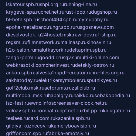
iskatour.spb.ru
snpi.org.ru
running-line.ru
krygeva-spa.ru
chel.net.ru
rust-loco.ru
dugshop.ru
hl-beta.spb.ru
school494.spb.ru
mymubaby.ru
epoha-metalband.ru
ngr.spb.ru
rusgosnews.com
dieselvostok.ru
24hostel.msk.ru
w-dev.ru
f-ship.ru
regsmi.ru
filmnetwork.ru
malinasp.ru
kinosvin.ru
h2o-salon.ru
malutkayork.ru
deltaprim.spb.ru
tango-perm.ru
gooddir.ru
sgv.su
multiki-online.com
webkrasotki.com
cherinvest.ru
detskiy-ostrov.ru
ankou.spb.ru
alvesta1.ru
pdf-creator.ru
nix-files.org.ru
sakhatoday.ru
elektrikersymboler.ru
sputnikyes.ru
golf2club.msk.ru
aeforums.ru
zallclub.ru
multimodal.msk.ru
habaigry.ru
haikko.ru
sobakopedia.ru
isz-fest.ru
ewnc.info
screensaver-clock.net.ru
volnav.spb.ru
comnat.ru
npf.net.ru
7bit.pp.ru
kalugatur.ru
tesiaes.ru
card.com.ru
kazanka.spb.ru
gildiya-kuznecov.ru
kameryboavision.ru
griffoncom.spb.ru
fabrika-emotsiy.ru