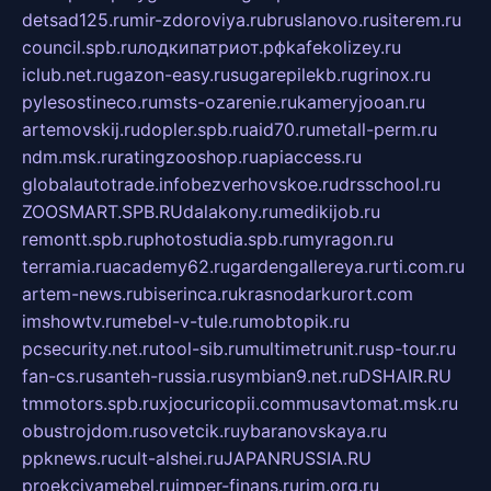
detsad125.ru
mir-zdoroviya.ru
bruslanovo.ru
siterem.ru
council.spb.ru
лодкипатриот.рф
kafekolizey.ru
iclub.net.ru
gazon-easy.ru
sugarepilekb.ru
grinox.ru
pylesostineco.ru
msts-ozarenie.ru
kameryjooan.ru
artemovskij.ru
dopler.spb.ru
aid70.ru
metall-perm.ru
ndm.msk.ru
ratingzooshop.ru
apiaccess.ru
globalautotrade.info
bezverhovskoe.ru
drsschool.ru
ZOOSMART.SPB.RU
dalakony.ru
medikijob.ru
remontt.spb.ru
photostudia.spb.ru
myragon.ru
terramia.ru
academy62.ru
gardengallereya.ru
rti.com.ru
artem-news.ru
biserinca.ru
krasnodarkurort.com
imshowtv.ru
mebel-v-tule.ru
mobtopik.ru
pcsecurity.net.ru
tool-sib.ru
multimetrunit.ru
sp-tour.ru
fan-cs.ru
santeh-russia.ru
symbian9.net.ru
DSHAIR.RU
tmmotors.spb.ru
xjocuricopii.com
musavtomat.msk.ru
obustrojdom.ru
sovetcik.ru
ybaranovskaya.ru
ppknews.ru
cult-alshei.ru
JAPANRUSSIA.RU
proekciyamebel.ru
imper-finans.ru
rim.org.ru