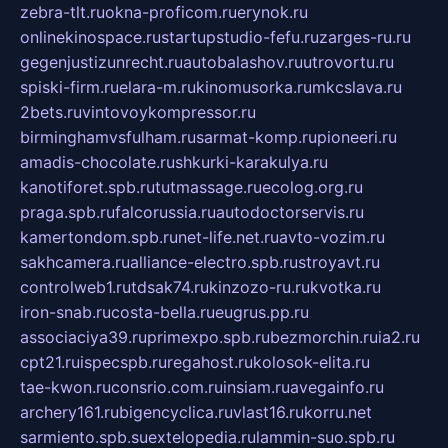
zebra-tlt.ru
okna-proficom.ru
erynok.ru
onlinekinospace.ru
startupstudio-fefu.ru
zarges-ru.ru
gegenjustizunrecht.ru
autobalashov.ru
utrovortu.ru
spiski-firm.ru
elara-m.ru
kinomusorka.ru
mkcslava.ru
2bets.ru
vintovoykompressor.ru
birminghamvsfulham.ru
sarmat-komp.ru
pioneeri.ru
amadis-chocolate.ru
shkurki-karakulya.ru
kanotiforet.spb.ru
tutmassage.ru
ecolog.org.ru
praga.spb.ru
falcorussia.ru
autodoctorservis.ru
kamertondom.spb.ru
net-life.net.ru
avto-vozim.ru
sakhcamera.ru
alliance-electro.spb.ru
stroyavt.ru
controlweb1.ru
tdsak74.ru
kinzozo-ru.ru
kvotka.ru
iron-snab.ru
costa-bella.ru
eugrus.pp.ru
associaciya39.ru
primexpo.spb.ru
bezmorchin.ru
ia2.ru
cpt21.ru
ispecspb.ru
regahost.ru
kolosok-elita.ru
tae-kwon.ru
consrio.com.ru
insiam.ru
avegainfo.ru
archery161.ru
bigencyclica.ru
vlast16.ru
korru.net
sarmiento.spb.su
extelopedia.ru
lammin-suo.spb.ru