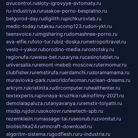
ovucontrol.ru
sloty-igrovyye-avtomaty.ru
ru-industriya.ru
russkoe-porno-besplatno.ru
belgorod-day.ru
digilith.ru
pichkurovlab.ru
medic-today.ru
taksu.ru
comp123.ru
don-ykt.ru
teensvoice.ru
imgsharing.ru
domashnee-porno.ru
eva-elfie.ru
foto-tur.ru
biz-doska.ru
metropoltravel.ru
veslo-i-yakor.ru
borodino-media.ru
rostotsky.ru
regionufa.ru
weiss-bet.ru
zaryna.ru
casinotablet.ru
universalia.ru
remont-mebeli-moscow.ru
termomur.ru
clubfisher.ru
remstirufa.ru
erdamchi.ru
doramamama.ru
muraviovka-park.ru
worldofwoman.ru
clean-dreams.ru
arkrym.ru
kristinita.ru
dircomputer.ru
healthenter.ru
textexperts.ru
pivnaya-kruzhka.ru
kinofilmy-2021.ru
demolalapaluza.ru
tanyavanya.ru
remstir-tolyatti.ru
msdip.ru
jdol.ru
sokolovr.ru
newtech-spb.ru
rezemkleim.ru
massage-tai.ru
seonub.ru
zvonitut.ru
biolisichka24.ru
mncraft-download.ru
algoritm-sistema.ru
godflesh.ru
ru-industria.ru