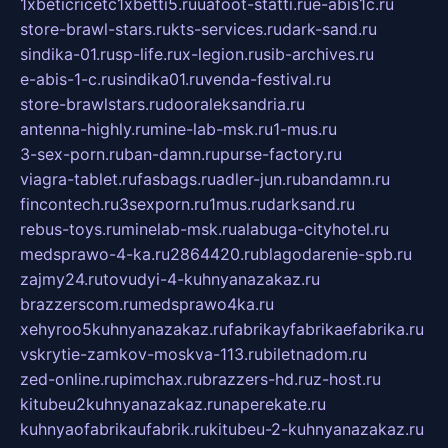
1xbeticricetc1xbetti5.ru
uafoot-statti.ru
e-abis1c.ru
store-brawl-stars.ru
kts-services.ru
dark-sand.ru
sindika-01.ru
sp-life.ru
x-legion.ru
sib-archives.ru
e-abis-1-c.ru
sindika01.ru
venda-festival.ru
store-brawlstars.ru
dooraleksandria.ru
antenna-highly.ru
mine-lab-msk.ru
1-mus.ru
3-sex-porn.ru
ban-damn.ru
purse-factory.ru
viagra-tablet.ru
fasbags.ru
adler-jun.ru
bandamn.ru
fincontech.ru
3sexporn.ru
1mus.ru
darksand.ru
rebus-toys.ru
minelab-msk.ru
alabuga-cityhotel.ru
medsprawo-4-ka.ru
2864420.ru
blagodarenie-spb.ru
zajmy24.ru
tovudyi-4-kuhnyanazakaz.ru
brazzerscom.ru
medsprawo4ka.ru
xehyroo5kuhnyanazakaz.ru
fabrikayfabrikaefabrika.ru
vskrytie-zamkov-moskva-113.ru
biletnadom.ru
zed-online.ru
pimchax.ru
brazzers-hd.ru
z-host.ru
kitubeu2kuhnyanazakaz.ru
naperekate.ru
kuhnyaofabrikaufabrik.ru
kitubeu-2-kuhnyanazakaz.ru