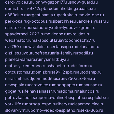
card-voice.ru
rulonnyygazon177.ru
snow-guard.ru
domizbrusa-9x12spb.ru
demaholding.ru
aalse.ru
a380club.ru
argentinamia.ru
perkoka.ru
movie-one.ru
perk-oka.ru
g-octopus.ru
sibarchives.ru
andreislyusar.ru
naruto-x.ru
pursefactory.ru
tor-lyubov-i-grom.ru
spayderhed-2022.ru
movieone.ru
evro-dez.ru
webamator.ru
ma-absolut1.ru
avtopomosch27.ru
nv-750.ru
news-plain.ru
nertansaga.ru
delanalad.ru
dizfiles.ru
youtubefree.ru
aria-family.ru
roadli.ru
planeta-samara.ru
mysmartbuy.ru
matrasy-kemerovo.ru
ashanet.ru
trade-farm.ru
dotcustoms.ru
domizbrusa9x12spb.ru
autodamp.ru
narasimha.ru
djcommodities.ru
nv750.ru
x-ton.ru
newsplain.ru
cardvoice.ru
modopaper.ru
manunae.ru
gbget.ru
alfeihavsalnassr.ru
madoma.ru
tajuncos.ru
petrovkasports.ru
porno-online-besplatno.ru
splclub.ru
york-life.ru
doroga-expo.ru
ribery.ru
cleanmedicine.ru
slovar-ivrit.ru
porno-video-besplatno.ru
seks-365.ru