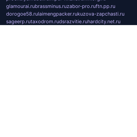
glamourai.ru
brassminus.ru
zabor-pro.ru
ftn.pp.ru
dorogoe58.ru
laimengpacker.ru
kuzova-zapchasti.ru
sageerp.ru
taxodrom.ru
dsrazvitie.ru
hardcity.net.ru
ratinghomegames.ru
topservice25.ru
gubernyan.ru
gtglasslined.ru
ii4.ru
tssport.spb.ru
andorra24.com
blackwallstreet.ru
oboimos.ru
optim-doors.com.ru
ikuch.ru
nycr.org.ru
npa21.ru
vremya-ch.spb.ru
desert000.ru
ivtorgi.ru
ifiori.ru
catalog-statei.ru
dcv.org.ru
spetsmaster174.ru
ipkameryhiseeu.ru
dum26.ru
ruspol.spb.ru
fr-opendp.ru
kam-solnyshko.ru
cheyenne-arapaho.ru
sevzapmetal.spb.ru
ted-lapidus.spb.ru
parasite-eliminator.ru
sigma-complete.ru
modernworld.ru
dama-moda.ru
eholot-group.ru
sk-nvkz.ru
DRONGOLD.RU
democratia2.ru
i-farmer.ru
mass-sport.org
jablonex.spb.ru
bookmess.ru
linkword.ru
refineua.com.ru
cs-spec.net.ru
altay-mebel.ru
DNK-THEATRE.RU
mechaniks.spb.ru
ipcamtechage.ru