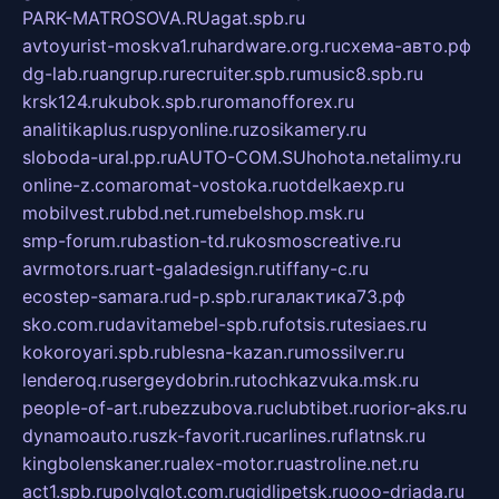
PARK-MATROSOVA.RU
agat.spb.ru
avtoyurist-moskva1.ru
hardware.org.ru
схема-авто.рф
dg-lab.ru
angrup.ru
recruiter.spb.ru
music8.spb.ru
krsk124.ru
kubok.spb.ru
romanofforex.ru
analitikaplus.ru
spyonline.ru
zosikamery.ru
sloboda-ural.pp.ru
AUTO-COM.SU
hohota.net
alimy.ru
online-z.com
aromat-vostoka.ru
otdelkaexp.ru
mobilvest.ru
bbd.net.ru
mebelshop.msk.ru
smp-forum.ru
bastion-td.ru
kosmoscreative.ru
avrmotors.ru
art-galadesign.ru
tiffany-c.ru
ecostep-samara.ru
d-p.spb.ru
галактика73.рф
sko.com.ru
davitamebel-spb.ru
fotsis.ru
tesiaes.ru
kokoroyari.spb.ru
blesna-kazan.ru
mossilver.ru
lenderoq.ru
sergeydobrin.ru
tochkazvuka.msk.ru
people-of-art.ru
bezzubova.ru
clubtibet.ru
orior-aks.ru
dynamoauto.ru
szk-favorit.ru
carlines.ru
flatnsk.ru
kingbolenskaner.ru
alex-motor.ru
astroline.net.ru
act1.spb.ru
polyglot.com.ru
gidlipetsk.ru
ooo-driada.ru