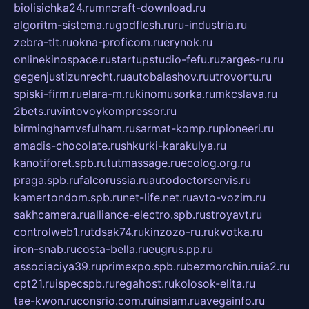
biolisichka24.ru
mncraft-download.ru
algoritm-sistema.ru
godflesh.ru
ru-industria.ru
zebra-tlt.ru
okna-proficom.ru
erynok.ru
onlinekinospace.ru
startupstudio-fefu.ru
zarges-ru.ru
gegenjustizunrecht.ru
autobalashov.ru
utrovortu.ru
spiski-firm.ru
elara-m.ru
kinomusorka.ru
mkcslava.ru
2bets.ru
vintovoykompressor.ru
birminghamvsfulham.ru
sarmat-komp.ru
pioneeri.ru
amadis-chocolate.ru
shkurki-karakulya.ru
kanotiforet.spb.ru
tutmassage.ru
ecolog.org.ru
praga.spb.ru
falcorussia.ru
autodoctorservis.ru
kamertondom.spb.ru
net-life.net.ru
avto-vozim.ru
sakhcamera.ru
alliance-electro.spb.ru
stroyavt.ru
controlweb1.ru
tdsak74.ru
kinzozo-ru.ru
kvotka.ru
iron-snab.ru
costa-bella.ru
eugrus.pp.ru
associaciya39.ru
primexpo.spb.ru
bezmorchin.ru
ia2.ru
cpt21.ru
ispecspb.ru
regahost.ru
kolosok-elita.ru
tae-kwon.ru
consrio.com.ru
insiam.ru
avegainfo.ru