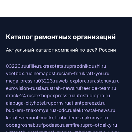
Каталог ремонтных организаций
Актуальный каталог компаний по всей России
03223.ru
ufille.ru
krasotata.ru
prazdnikdushi.ru
veetbox.ru
cinemapost.ru
ciam-fr.ru
kraft-you.ru
mega-press.ru
03223.ru
web-explore.ru
rastenuya.ru
eurovision-russia.ru
strah-news.ru
freeride-team.ru
itrack-24.ru
sexshopexpress.ru
autostudiopro.ru
alabuga-cityhotel.ru
pornv.ru
atlantpereezd.ru
bud-em-znakomye.ru
a-cdc.ru
elektrostal-news.ru
korolevremont-market.ru
budem-znakomye.ru
oooagrosnab.ru
fpodaso.ru
emfire.ru
pro-otdelky.ru