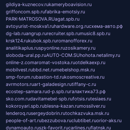
gildiya-kuznecov.ru
kameryboavision.ru
griffoncom.spb.ru
fabrika-emotsiy.ru
PARK-MATROSOVA.RU
agat.spb.ru
avtoyurist-moskva1.ru
hardware.org.ru
схема-авто.рф
dg-lab.ru
angrup.ru
recruiter.spb.ru
music8.spb.ru
krsk124.ru
kubok.spb.ru
romanofforex.ru
analitikaplus.ru
spyonline.ru
zosikamery.ru
sloboda-ural.pp.ru
AUTO-COM.SU
hohota.net
alimy.ru
online-z.com
aromat-vostoka.ru
otdelkaexp.ru
mobilvest.ru
bbd.net.ru
mebelshop.msk.ru
smp-forum.ru
bastion-td.ru
kosmoscreative.ru
avrmotors.ru
art-galadesign.ru
tiffany-c.ru
ecostep-samara.ru
d-p.spb.ru
галактика73.рф
sko.com.ru
davitamebel-spb.ru
fotsis.ru
tesiaes.ru
kokoroyari.spb.ru
blesna-kazan.ru
mossilver.ru
lenderoq.ru
sergeydobrin.ru
tochkazvuka.msk.ru
people-of-art.ru
bezzubova.ru
clubtibet.ru
orior-aks.ru
dynamoauto.ru
szk-favorit.ru
carlines.ru
flatnsk.ru