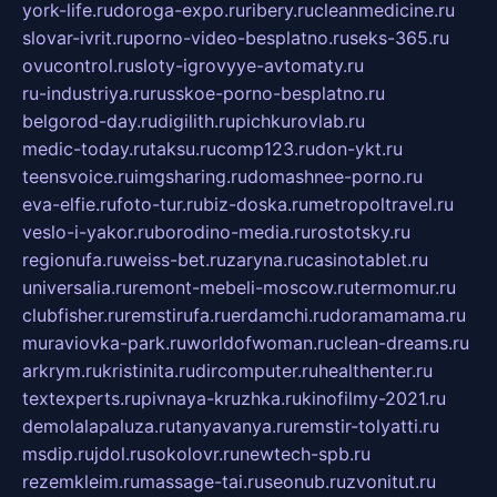
york-life.ru
doroga-expo.ru
ribery.ru
cleanmedicine.ru
slovar-ivrit.ru
porno-video-besplatno.ru
seks-365.ru
ovucontrol.ru
sloty-igrovyye-avtomaty.ru
ru-industriya.ru
russkoe-porno-besplatno.ru
belgorod-day.ru
digilith.ru
pichkurovlab.ru
medic-today.ru
taksu.ru
comp123.ru
don-ykt.ru
teensvoice.ru
imgsharing.ru
domashnee-porno.ru
eva-elfie.ru
foto-tur.ru
biz-doska.ru
metropoltravel.ru
veslo-i-yakor.ru
borodino-media.ru
rostotsky.ru
regionufa.ru
weiss-bet.ru
zaryna.ru
casinotablet.ru
universalia.ru
remont-mebeli-moscow.ru
termomur.ru
clubfisher.ru
remstirufa.ru
erdamchi.ru
doramamama.ru
muraviovka-park.ru
worldofwoman.ru
clean-dreams.ru
arkrym.ru
kristinita.ru
dircomputer.ru
healthenter.ru
textexperts.ru
pivnaya-kruzhka.ru
kinofilmy-2021.ru
demolalapaluza.ru
tanyavanya.ru
remstir-tolyatti.ru
msdip.ru
jdol.ru
sokolovr.ru
newtech-spb.ru
rezemkleim.ru
massage-tai.ru
seonub.ru
zvonitut.ru