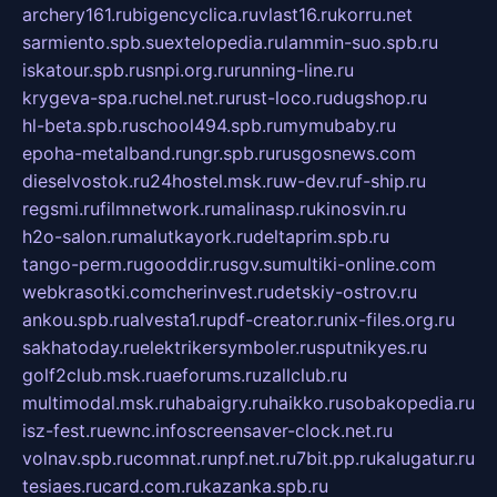
archery161.ru
bigencyclica.ru
vlast16.ru
korru.net
sarmiento.spb.su
extelopedia.ru
lammin-suo.spb.ru
iskatour.spb.ru
snpi.org.ru
running-line.ru
krygeva-spa.ru
chel.net.ru
rust-loco.ru
dugshop.ru
hl-beta.spb.ru
school494.spb.ru
mymubaby.ru
epoha-metalband.ru
ngr.spb.ru
rusgosnews.com
dieselvostok.ru
24hostel.msk.ru
w-dev.ru
f-ship.ru
regsmi.ru
filmnetwork.ru
malinasp.ru
kinosvin.ru
h2o-salon.ru
malutkayork.ru
deltaprim.spb.ru
tango-perm.ru
gooddir.ru
sgv.su
multiki-online.com
webkrasotki.com
cherinvest.ru
detskiy-ostrov.ru
ankou.spb.ru
alvesta1.ru
pdf-creator.ru
nix-files.org.ru
sakhatoday.ru
elektrikersymboler.ru
sputnikyes.ru
golf2club.msk.ru
aeforums.ru
zallclub.ru
multimodal.msk.ru
habaigry.ru
haikko.ru
sobakopedia.ru
isz-fest.ru
ewnc.info
screensaver-clock.net.ru
volnav.spb.ru
comnat.ru
npf.net.ru
7bit.pp.ru
kalugatur.ru
tesiaes.ru
card.com.ru
kazanka.spb.ru