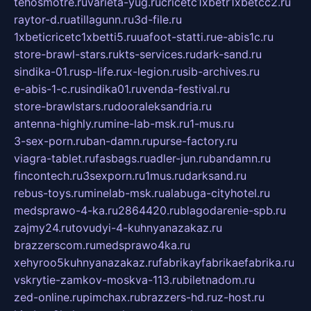
tehosmotre.ru
varieta-yug.ru
cricetc1xbetr1xbetcc2.ru
raytor-d.ru
atillagunn.ru
3d-file.ru
1xbeticricetc1xbetti5.ru
uafoot-statti.ru
e-abis1c.ru
store-brawl-stars.ru
kts-services.ru
dark-sand.ru
sindika-01.ru
sp-life.ru
x-legion.ru
sib-archives.ru
e-abis-1-c.ru
sindika01.ru
venda-festival.ru
store-brawlstars.ru
dooraleksandria.ru
antenna-highly.ru
mine-lab-msk.ru
1-mus.ru
3-sex-porn.ru
ban-damn.ru
purse-factory.ru
viagra-tablet.ru
fasbags.ru
adler-jun.ru
bandamn.ru
fincontech.ru
3sexporn.ru
1mus.ru
darksand.ru
rebus-toys.ru
minelab-msk.ru
alabuga-cityhotel.ru
medsprawo-4-ka.ru
2864420.ru
blagodarenie-spb.ru
zajmy24.ru
tovudyi-4-kuhnyanazakaz.ru
brazzerscom.ru
medsprawo4ka.ru
xehyroo5kuhnyanazakaz.ru
fabrikayfabrikaefabrika.ru
vskrytie-zamkov-moskva-113.ru
biletnadom.ru
zed-online.ru
pimchax.ru
brazzers-hd.ru
z-host.ru