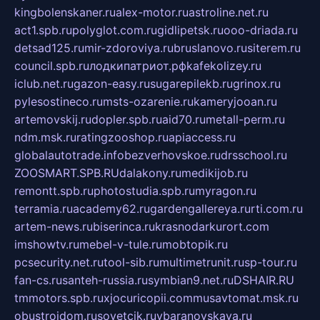
kingbolenskaner.ru
alex-motor.ru
astroline.net.ru
act1.spb.ru
polyglot.com.ru
gidlipetsk.ru
ooo-driada.ru
detsad125.ru
mir-zdoroviya.ru
bruslanovo.ru
siterem.ru
council.spb.ru
лодкипатриот.рф
kafekolizey.ru
iclub.net.ru
gazon-easy.ru
sugarepilekb.ru
grinox.ru
pylesostineco.ru
msts-ozarenie.ru
kameryjooan.ru
artemovskij.ru
dopler.spb.ru
aid70.ru
metall-perm.ru
ndm.msk.ru
ratingzooshop.ru
apiaccess.ru
globalautotrade.info
bezverhovskoe.ru
drsschool.ru
ZOOSMART.SPB.RU
dalakony.ru
medikijob.ru
remontt.spb.ru
photostudia.spb.ru
myragon.ru
terramia.ru
academy62.ru
gardengallereya.ru
rti.com.ru
artem-news.ru
biserinca.ru
krasnodarkurort.com
imshowtv.ru
mebel-v-tule.ru
mobtopik.ru
pcsecurity.net.ru
tool-sib.ru
multimetrunit.ru
sp-tour.ru
fan-cs.ru
santeh-russia.ru
symbian9.net.ru
DSHAIR.RU
tmmotors.spb.ru
xjocuricopii.com
musavtomat.msk.ru
obustrojdom.ru
sovetcik.ru
ybaranovskaya.ru