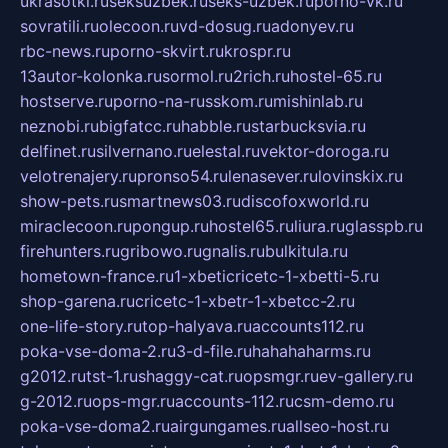
ukrasotki.ru
seksuzbek.ru
seks-uzbek.ru
porno-vk.ru
sovratili.ru
olecoon.ru
vd-dosug.ru
adonyev.ru
rbc-news.ru
porno-skvirt.ru
krospr.ru
13autor-kolonka.ru
sormol.ru
2rich.ru
hostel-65.ru
hostserve.ru
porno-na-russkom.ru
mishinlab.ru
neznobi.ru
bigfatcc.ru
habble.ru
starbucksvia.ru
delfinet.ru
silvernano.ru
elestal.ru
vektor-doroga.ru
velotrenajery.ru
pronso54.ru
lenasever.ru
lovinskix.ru
show-pets.ru
smartnews03.ru
discofoxworld.ru
miraclecoon.ru
pongup.ru
hostel65.ru
liura.ru
glasspb.ru
firehunters.ru
gribowo.ru
gnalis.ru
bulkitula.ru
hometown-france.ru
1-xbeticricetc-1-xbetti-5.ru
shop-garena.ru
cricetc-1-xbetr-1-xbetcc-2.ru
one-life-story.ru
top-halyava.ru
accounts112.ru
poka-vse-doma-2.ru
3-d-file.ru
hahahaharms.ru
g2012.ru
tst-1.ru
shaggy-cat.ru
opsmgr.ru
ev-gallery.ru
g-2012.ru
ops-mgr.ru
accounts-112.ru
csm-demo.ru
poka-vse-doma2.ru
airgungames.ru
allseo-host.ru