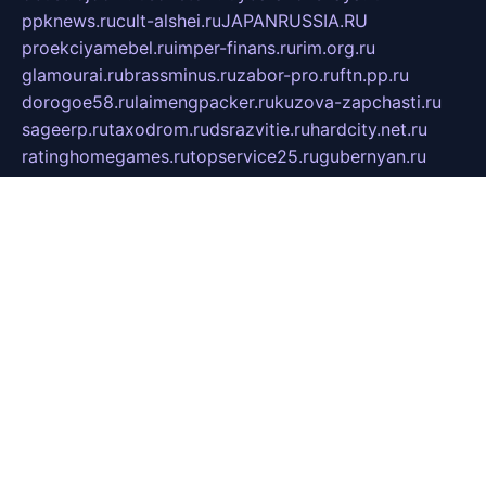
ppknews.ru
cult-alshei.ru
JAPANRUSSIA.RU
proekciyamebel.ru
imper-finans.ru
rim.org.ru
glamourai.ru
brassminus.ru
zabor-pro.ru
ftn.pp.ru
dorogoe58.ru
laimengpacker.ru
kuzova-zapchasti.ru
sageerp.ru
taxodrom.ru
dsrazvitie.ru
hardcity.net.ru
ratinghomegames.ru
topservice25.ru
gubernyan.ru
gtglasslined.ru
ii4.ru
tssport.spb.ru
andorra24.com
blackwallstreet.ru
oboimos.ru
optim-doors.com.ru
ikuch.ru
nycr.org.ru
npa21.ru
vremya-ch.spb.ru
desert000.ru
ivtorgi.ru
ifiori.ru
catalog-statei.ru
dcv.org.ru
spetsmaster174.ru
ipkameryhiseeu.ru
dum26.ru
ruspol.spb.ru
fr-opendp.ru
kam-solnyshko.ru
cheyenne-arapaho.ru
sevzapmetal.spb.ru
ted-lapidus.spb.ru
parasite-eliminator.ru
sigma-complete.ru
modernworld.ru
dama-moda.ru
eholot-group.ru
sk-nvkz.ru
DRONGOLD.RU
democratia2.ru
i-farmer.ru
mass-sport.org
jablonex.spb.ru
bookmess.ru
linkword.ru