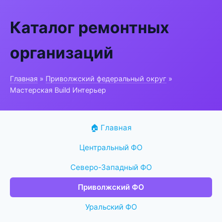
Каталог ремонтных
организаций
Главная
»
Приволжский федеральный округ
»
Мастерская Build Интерьер
🏠 Главная
Центральный ФО
Северо-Западный ФО
Приволжский ФО
Уральский ФО