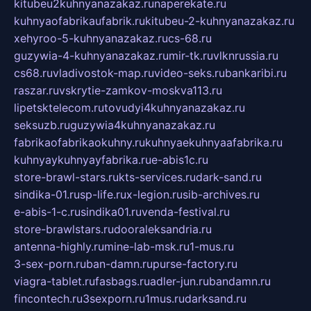
kitubeu2kuhnyanazakaz.ru
naperekate.ru
kuhnyaofabrikaufabrik.ru
kitubeu-2-kuhnyanazakaz.ru
xehyroo-5-kuhnyanazakaz.ru
cs-68.ru
guzywia-4-kuhnyanazakaz.ru
mir-tk.ru
vlknrussia.ru
cs68.ru
vladivostok-map.ru
video-seks.ru
bankaribi.ru
raszar.ru
vskrytie-zamkov-moskva113.ru
lipetsktelecom.ru
tovudyi4kuhnyanazakaz.ru
seksuzb.ru
guzywia4kuhnyanazakaz.ru
fabrikaofabrikaokuhny.ru
kuhnyaekuhnyaafabrika.ru
kuhnyaykuhnyayfabrika.ru
e-abis1c.ru
store-brawl-stars.ru
kts-services.ru
dark-sand.ru
sindika-01.ru
sp-life.ru
x-legion.ru
sib-archives.ru
e-abis-1-c.ru
sindika01.ru
venda-festival.ru
store-brawlstars.ru
dooraleksandria.ru
antenna-highly.ru
mine-lab-msk.ru
1-mus.ru
3-sex-porn.ru
ban-damn.ru
purse-factory.ru
viagra-tablet.ru
fasbags.ru
adler-jun.ru
bandamn.ru
fincontech.ru
3sexporn.ru
1mus.ru
darksand.ru