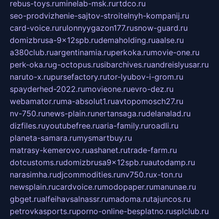
rebus-toys.ru
minelab-msk.ru
rtdco.ru
seo-prodvizhenie-sajtov-stroitelnyh-kompanij.ru
card-voice.ru
rulonnyygazon177.ru
snow-guard.ru
domizbrusa-9x12spb.ru
demaholding.ru
aalse.ru
a380club.ru
argentinamia.ru
perkoka.ru
movie-one.ru
perk-oka.ru
g-octopus.ru
sibarchives.ru
andreislyusar.ru
naruto-x.ru
pursefactory.ru
tor-lyubov-i-grom.ru
spayderhed-2022.ru
movieone.ru
evro-dez.ru
webamator.ru
ma-absolut1.ru
avtopomosch27.ru
nv-750.ru
news-plain.ru
nertansaga.ru
delanalad.ru
dizfiles.ru
youtubefree.ru
aria-family.ru
roadli.ru
planeta-samara.ru
mysmartbuy.ru
matrasy-kemerovo.ru
ashanet.ru
trade-farm.ru
dotcustoms.ru
domizbrusa9x12spb.ru
autodamp.ru
narasimha.ru
djcommodities.ru
nv750.ru
x-ton.ru
newsplain.ru
cardvoice.ru
modopaper.ru
manunae.ru
gbget.ru
alfeihavsalnassr.ru
madoma.ru
tajuncos.ru
petrovkasports.ru
porno-online-besplatno.ru
splclub.ru