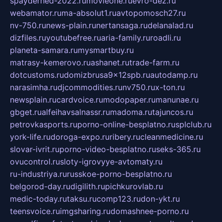
spayderhed-2022.ru
movieone.ru
evro-dez.ru
webamator.ru
ma-absolut1.ru
avtopomosch27.ru
nv-750.ru
news-plain.ru
nertansaga.ru
delanalad.ru
dizfiles.ru
youtubefree.ru
aria-family.ru
roadli.ru
planeta-samara.ru
mysmartbuy.ru
matrasy-kemerovo.ru
ashanet.ru
trade-farm.ru
dotcustoms.ru
domizbrusa9x12spb.ru
autodamp.ru
narasimha.ru
djcommodities.ru
nv750.ru
x-ton.ru
newsplain.ru
cardvoice.ru
modopaper.ru
manunae.ru
gbget.ru
alfeihavsalnassr.ru
madoma.ru
tajuncos.ru
petrovkasports.ru
porno-online-besplatno.ru
splclub.ru
york-life.ru
doroga-expo.ru
ribery.ru
cleanmedicine.ru
slovar-ivrit.ru
porno-video-besplatno.ru
seks-365.ru
ovucontrol.ru
sloty-igrovyye-avtomaty.ru
ru-industriya.ru
russkoe-porno-besplatno.ru
belgorod-day.ru
digilith.ru
pichkurovlab.ru
medic-today.ru
taksu.ru
comp123.ru
don-ykt.ru
teensvoice.ru
imgsharing.ru
domashnee-porno.ru