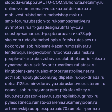
sloboda-ural.pp.ru
AUTO-COM.SU
hohota.net
alimy.ru
online-z.com
aromat-vostoka.ru
otdelkaexp.ru
mobilvest.ru
bbd.net.ru
mebelshop.msk.ru
smp-forum.ru
bastion-td.ru
kosmoscreative.ru
avrmotors.ru
art-galadesign.ru
tiffany-c.ru
ecostep-samara.ru
d-p.spb.ru
галактика73.рф
sko.com.ru
davitamebel-spb.ru
fotsis.ru
tesiaes.ru
kokoroyari.spb.ru
blesna-kazan.ru
mossilver.ru
lenderoq.ru
sergeydobrin.ru
tochkazvuka.msk.ru
people-of-art.ru
bezzubova.ru
clubtibet.ru
orior-aks.ru
dynamoauto.ru
szk-favorit.ru
carlines.ru
flatnsk.ru
kingbolenskaner.ru
alex-motor.ru
astroline.net.ru
act1.spb.ru
polyglot.com.ru
gidlipetsk.ru
ooo-driada.ru
detsad125.ru
mir-zdoroviya.ru
bruslanovo.ru
siterem.ru
council.spb.ru
лодкипатриот.рф
kafekolizey.ru
iclub.net.ru
gazon-easy.ru
sugarepilekb.ru
grinox.ru
pylesostineco.ru
msts-ozarenie.ru
kameryjooan.ru
artemovskij.ru
dopler.spb.ru
aid70.ru
metall-perm.ru