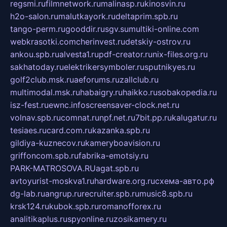
regsmi.ru
filmnetwork.ru
malinasp.ru
kinosvin.ru
h2o-salon.ru
malutkayork.ru
deltaprim.spb.ru
tango-perm.ru
gooddir.ru
sgv.su
multiki-online.com
webkrasotki.com
cherinvest.ru
detskiy-ostrov.ru
ankou.spb.ru
alvesta1.ru
pdf-creator.ru
nix-files.org.ru
sakhatoday.ru
elektrikersymboler.ru
sputnikyes.ru
golf2club.msk.ru
aeforums.ru
zallclub.ru
multimodal.msk.ru
habaigry.ru
haikko.ru
sobakopedia.ru
isz-fest.ru
ewnc.info
screensaver-clock.net.ru
volnav.spb.ru
comnat.ru
npf.net.ru
7bit.pp.ru
kalugatur.ru
tesiaes.ru
card.com.ru
kazanka.spb.ru
gildiya-kuznecov.ru
kameryboavision.ru
griffoncom.spb.ru
fabrika-emotsiy.ru
PARK-MATROSOVA.RU
agat.spb.ru
avtoyurist-moskva1.ru
hardware.org.ru
схема-авто.рф
dg-lab.ru
angrup.ru
recruiter.spb.ru
music8.spb.ru
krsk124.ru
kubok.spb.ru
romanofforex.ru
analitikaplus.ru
spyonline.ru
zosikamery.ru