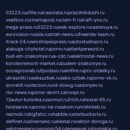
03223.ru
ufille.ru
krasotata.ru
prazdnikdushi.ru
veetbox.ru
cinemapost.ru
ciam-fr.ru
kraft-you.ru
mega-press.ru
03223.ru
web-explore.ru
rastenuya.ru
eurovision-russia.ru
strah-news.ru
freeride-team.ru
itrack-24.ru
sexshopexpress.ru
autostudiopro.ru
alabuga-cityhotel.ru
pornv.ru
atlantpereezd.ru
bud-em-znakomye.ru
a-cdc.ru
elektrostal-news.ru
korolevremont-market.ru
budem-znakomye.ru
oooagrosnab.ru
fpodaso.ru
emfire.ru
pro-otdelky.ru
ukrasotki.ru
seksuzbek.ru
seks-uzbek.ru
porno-vk.ru
sovratili.ru
olecoon.ru
vd-dosug.ru
adonyev.ru
rbc-news.ru
porno-skvirt.ru
krospr.ru
13autor-kolonka.ru
sormol.ru
2rich.ru
hostel-65.ru
hostserve.ru
porno-na-russkom.ru
mishinlab.ru
neznobi.ru
bigfatcc.ru
habble.ru
starbucksvia.ru
delfinet.ru
silvernano.ru
elestal.ru
vektor-doroga.ru
velotrenajery.ru
pronso54.ru
lenasever.ru
lovinskix.ru