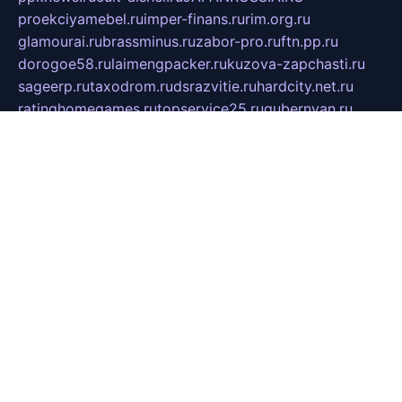
proekciyamebel.ru
imper-finans.ru
rim.org.ru
glamourai.ru
brassminus.ru
zabor-pro.ru
ftn.pp.ru
dorogoe58.ru
laimengpacker.ru
kuzova-zapchasti.ru
sageerp.ru
taxodrom.ru
dsrazvitie.ru
hardcity.net.ru
ratinghomegames.ru
topservice25.ru
gubernyan.ru
gtglasslined.ru
ii4.ru
tssport.spb.ru
andorra24.com
blackwallstreet.ru
oboimos.ru
optim-doors.com.ru
ikuch.ru
nycr.org.ru
npa21.ru
vremya-ch.spb.ru
desert000.ru
ivtorgi.ru
ifiori.ru
catalog-statei.ru
dcv.org.ru
spetsmaster174.ru
ipkameryhiseeu.ru
dum26.ru
ruspol.spb.ru
fr-opendp.ru
kam-solnyshko.ru
cheyenne-arapaho.ru
sevzapmetal.spb.ru
ted-lapidus.spb.ru
parasite-eliminator.ru
sigma-complete.ru
modernworld.ru
dama-moda.ru
eholot-group.ru
sk-nvkz.ru
DRONGOLD.RU
democratia2.ru
i-farmer.ru
mass-sport.org
jablonex.spb.ru
bookmess.ru
linkword.ru
refineua.com.ru
cs-spec.net.ru
altay-mebel.ru