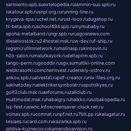
sarmiento.spb.su
extelopedia.ru
lammin-suo.spb.ru
iskatour.spb.ru
snpi.org.ru
running-line.ru
krygeva-spa.ru
chel.net.ru
rust-loco.ru
dugshop.ru
hl-beta.spb.ru
school494.spb.ru
mymubaby.ru
epoha-metalband.ru
ngr.spb.ru
rusgosnews.com
dieselvostok.ru
24hostel.msk.ru
w-dev.ru
f-ship.ru
regsmi.ru
filmnetwork.ru
malinasp.ru
kinosvin.ru
h2o-salon.ru
malutkayork.ru
deltaprim.spb.ru
tango-perm.ru
gooddir.ru
sgv.su
multiki-online.com
webkrasotki.com
cherinvest.ru
detskiy-ostrov.ru
ankou.spb.ru
alvesta1.ru
pdf-creator.ru
nix-files.org.ru
sakhatoday.ru
elektrikersymboler.ru
sputnikyes.ru
golf2club.msk.ru
aeforums.ru
zallclub.ru
multimodal.msk.ru
habaigry.ru
haikko.ru
sobakopedia.ru
isz-fest.ru
ewnc.info
screensaver-clock.net.ru
volnav.spb.ru
comnat.ru
npf.net.ru
7bit.pp.ru
kalugatur.ru
tesiaes.ru
card.com.ru
kazanka.spb.ru
gildiya-kuznecov.ru
kameryboavision.ru