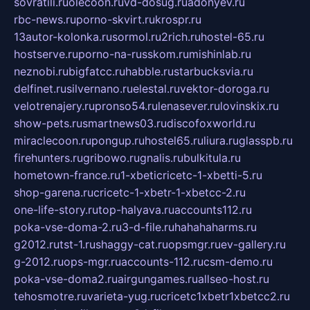
sovratili.ru
olecoon.ru
vd-dosug.ru
adonyev.ru
rbc-news.ru
porno-skvirt.ru
krospr.ru
13autor-kolonka.ru
sormol.ru
2rich.ru
hostel-65.ru
hostserve.ru
porno-na-russkom.ru
mishinlab.ru
neznobi.ru
bigfatcc.ru
habble.ru
starbucksvia.ru
delfinet.ru
silvernano.ru
elestal.ru
vektor-doroga.ru
velotrenajery.ru
pronso54.ru
lenasever.ru
lovinskix.ru
show-pets.ru
smartnews03.ru
discofoxworld.ru
miraclecoon.ru
pongup.ru
hostel65.ru
liura.ru
glasspb.ru
firehunters.ru
gribowo.ru
gnalis.ru
bulkitula.ru
hometown-france.ru
1-xbeticricetc-1-xbetti-5.ru
shop-garena.ru
cricetc-1-xbetr-1-xbetcc-2.ru
one-life-story.ru
top-halyava.ru
accounts112.ru
poka-vse-doma-2.ru
3-d-file.ru
hahahaharms.ru
g2012.ru
tst-1.ru
shaggy-cat.ru
opsmgr.ru
ev-gallery.ru
g-2012.ru
ops-mgr.ru
accounts-112.ru
csm-demo.ru
poka-vse-doma2.ru
airgungames.ru
allseo-host.ru
tehosmotre.ru
varieta-yug.ru
cricetc1xbetr1xbetcc2.ru