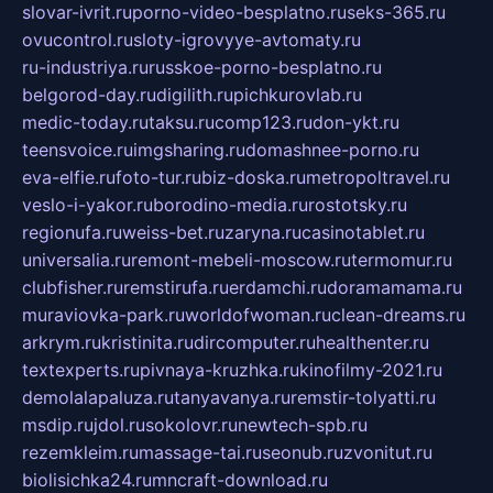
slovar-ivrit.ru
porno-video-besplatno.ru
seks-365.ru
ovucontrol.ru
sloty-igrovyye-avtomaty.ru
ru-industriya.ru
russkoe-porno-besplatno.ru
belgorod-day.ru
digilith.ru
pichkurovlab.ru
medic-today.ru
taksu.ru
comp123.ru
don-ykt.ru
teensvoice.ru
imgsharing.ru
domashnee-porno.ru
eva-elfie.ru
foto-tur.ru
biz-doska.ru
metropoltravel.ru
veslo-i-yakor.ru
borodino-media.ru
rostotsky.ru
regionufa.ru
weiss-bet.ru
zaryna.ru
casinotablet.ru
universalia.ru
remont-mebeli-moscow.ru
termomur.ru
clubfisher.ru
remstirufa.ru
erdamchi.ru
doramamama.ru
muraviovka-park.ru
worldofwoman.ru
clean-dreams.ru
arkrym.ru
kristinita.ru
dircomputer.ru
healthenter.ru
textexperts.ru
pivnaya-kruzhka.ru
kinofilmy-2021.ru
demolalapaluza.ru
tanyavanya.ru
remstir-tolyatti.ru
msdip.ru
jdol.ru
sokolovr.ru
newtech-spb.ru
rezemkleim.ru
massage-tai.ru
seonub.ru
zvonitut.ru
biolisichka24.ru
mncraft-download.ru