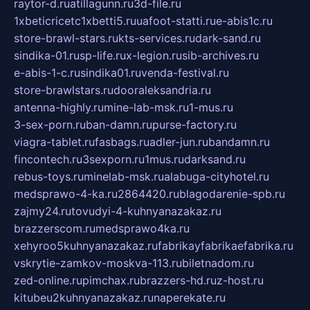
raytor-d.ru
atillagunn.ru
3d-file.ru
1xbeticricetc1xbetti5.ru
uafoot-statti.ru
e-abis1c.ru
store-brawl-stars.ru
kts-services.ru
dark-sand.ru
sindika-01.ru
sp-life.ru
x-legion.ru
sib-archives.ru
e-abis-1-c.ru
sindika01.ru
venda-festival.ru
store-brawlstars.ru
dooraleksandria.ru
antenna-highly.ru
mine-lab-msk.ru
1-mus.ru
3-sex-porn.ru
ban-damn.ru
purse-factory.ru
viagra-tablet.ru
fasbags.ru
adler-jun.ru
bandamn.ru
fincontech.ru
3sexporn.ru
1mus.ru
darksand.ru
rebus-toys.ru
minelab-msk.ru
alabuga-cityhotel.ru
medsprawo-4-ka.ru
2864420.ru
blagodarenie-spb.ru
zajmy24.ru
tovudyi-4-kuhnyanazakaz.ru
brazzerscom.ru
medsprawo4ka.ru
xehyroo5kuhnyanazakaz.ru
fabrikayfabrikaefabrika.ru
vskrytie-zamkov-moskva-113.ru
biletnadom.ru
zed-online.ru
pimchax.ru
brazzers-hd.ru
z-host.ru
kitubeu2kuhnyanazakaz.ru
naperekate.ru