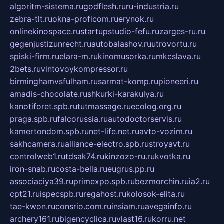
algoritm-sistema.ru
godflesh.ru
ru-industria.ru
zebra-tlt.ru
okna-proficom.ru
erynok.ru
onlinekinospace.ru
startupstudio-fefu.ru
zarges-ru.ru
gegenjustizunrecht.ru
autobalashov.ru
utrovortu.ru
spiski-firm.ru
elara-m.ru
kinomusorka.ru
mkcslava.ru
2bets.ru
vintovoykompressor.ru
birminghamvsfulham.ru
sarmat-komp.ru
pioneeri.ru
amadis-chocolate.ru
shkurki-karakulya.ru
kanotiforet.spb.ru
tutmassage.ru
ecolog.org.ru
praga.spb.ru
falcorussia.ru
autodoctorservis.ru
kamertondom.spb.ru
net-life.net.ru
avto-vozim.ru
sakhcamera.ru
alliance-electro.spb.ru
stroyavt.ru
controlweb1.ru
tdsak74.ru
kinzozo-ru.ru
kvotka.ru
iron-snab.ru
costa-bella.ru
eugrus.pp.ru
associaciya39.ru
primexpo.spb.ru
bezmorchin.ru
ia2.ru
cpt21.ru
ispecspb.ru
regahost.ru
kolosok-elita.ru
tae-kwon.ru
consrio.com.ru
insiam.ru
avegainfo.ru
archery161.ru
bigencyclica.ru
vlast16.ru
korru.net