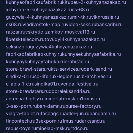
kuhnyaofabrikaufabrik.ru
kitubeu-2-kuhnyanazakaz.ru
xehyroo-5-kuhnyanazakaz.ru
cs-68.ru
guzywia-4-kuhnyanazakaz.ru
mir-tk.ru
vlknrussia.ru
cs68.ru
vladivostok-map.ru
video-seks.ru
bankaribi.ru
raszar.ru
vskrytie-zamkov-moskva113.ru
lipetsktelecom.ru
tovudyi4kuhnyanazakaz.ru
seksuzb.ru
guzywia4kuhnyanazakaz.ru
fabrikaofabrikaokuhny.ru
kuhnyaekuhnyaafabrika.ru
kuhnyaykuhnyayfabrika.ru
e-abis1c.ru
store-brawl-stars.ru
kts-services.ru
dark-sand.ru
sindika-01.ru
sp-life.ru
x-legion.ru
sib-archives.ru
e-abis-1-c.ru
sindika01.ru
venda-festival.ru
store-brawlstars.ru
dooraleksandria.ru
antenna-highly.ru
mine-lab-msk.ru
1-mus.ru
3-sex-porn.ru
ban-damn.ru
purse-factory.ru
viagra-tablet.ru
fasbags.ru
adler-jun.ru
bandamn.ru
fincontech.ru
3sexporn.ru
1mus.ru
darksand.ru
rebus-toys.ru
minelab-msk.ru
rtdco.ru