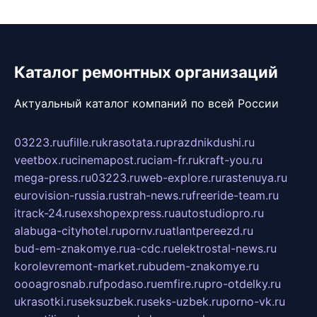
Каталог ремонтных организаций
Актуальный каталог компаний по всей России
03223.ru
ufille.ru
krasotata.ru
prazdnikdushi.ru
veetbox.ru
cinemapost.ru
ciam-fr.ru
kraft-you.ru
mega-press.ru
03223.ru
web-explore.ru
rastenuya.ru
eurovision-russia.ru
strah-news.ru
freeride-team.ru
itrack-24.ru
sexshopexpress.ru
autostudiopro.ru
alabuga-cityhotel.ru
pornv.ru
atlantpereezd.ru
bud-em-znakomye.ru
a-cdc.ru
elektrostal-news.ru
korolevremont-market.ru
budem-znakomye.ru
oooagrosnab.ru
fpodaso.ru
emfire.ru
pro-otdelky.ru
ukrasotki.ru
seksuzbek.ru
seks-uzbek.ru
porno-vk.ru