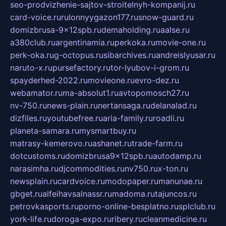
seo-prodvizhenie-sajtov-stroitelnyh-kompanij.ru
card-voice.ru
rulonnyygazon177.ru
snow-guard.ru
domizbrusa-9x12spb.ru
demaholding.ru
aalse.ru
a380club.ru
argentinamia.ru
perkoka.ru
movie-one.ru
perk-oka.ru
g-octopus.ru
sibarchives.ru
andreislyusar.ru
naruto-x.ru
pursefactory.ru
tor-lyubov-i-grom.ru
spayderhed-2022.ru
movieone.ru
evro-dez.ru
webamator.ru
ma-absolut1.ru
avtopomosch27.ru
nv-750.ru
news-plain.ru
nertansaga.ru
delanalad.ru
dizfiles.ru
youtubefree.ru
aria-family.ru
roadli.ru
planeta-samara.ru
mysmartbuy.ru
matrasy-kemerovo.ru
ashanet.ru
trade-farm.ru
dotcustoms.ru
domizbrusa9x12spb.ru
autodamp.ru
narasimha.ru
djcommodities.ru
nv750.ru
x-ton.ru
newsplain.ru
cardvoice.ru
modopaper.ru
manunae.ru
gbget.ru
alfeihavsalnassr.ru
madoma.ru
tajuncos.ru
petrovkasports.ru
porno-online-besplatno.ru
splclub.ru
york-life.ru
doroga-expo.ru
ribery.ru
cleanmedicine.ru