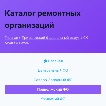
Каталог ремонтных
организаций
Главная
»
Приволжский федеральный округ
» СК
Монтаж Бетон
🏠 Главная
Центральный ФО
Северо-Западный ФО
Приволжский ФО
Уральский ФО