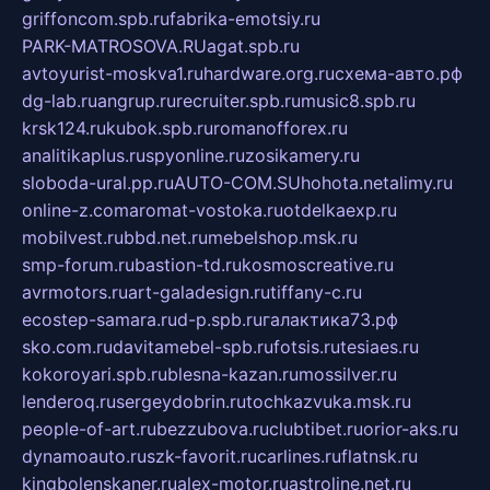
griffoncom.spb.ru
fabrika-emotsiy.ru
PARK-MATROSOVA.RU
agat.spb.ru
avtoyurist-moskva1.ru
hardware.org.ru
схема-авто.рф
dg-lab.ru
angrup.ru
recruiter.spb.ru
music8.spb.ru
krsk124.ru
kubok.spb.ru
romanofforex.ru
analitikaplus.ru
spyonline.ru
zosikamery.ru
sloboda-ural.pp.ru
AUTO-COM.SU
hohota.net
alimy.ru
online-z.com
aromat-vostoka.ru
otdelkaexp.ru
mobilvest.ru
bbd.net.ru
mebelshop.msk.ru
smp-forum.ru
bastion-td.ru
kosmoscreative.ru
avrmotors.ru
art-galadesign.ru
tiffany-c.ru
ecostep-samara.ru
d-p.spb.ru
галактика73.рф
sko.com.ru
davitamebel-spb.ru
fotsis.ru
tesiaes.ru
kokoroyari.spb.ru
blesna-kazan.ru
mossilver.ru
lenderoq.ru
sergeydobrin.ru
tochkazvuka.msk.ru
people-of-art.ru
bezzubova.ru
clubtibet.ru
orior-aks.ru
dynamoauto.ru
szk-favorit.ru
carlines.ru
flatnsk.ru
kingbolenskaner.ru
alex-motor.ru
astroline.net.ru