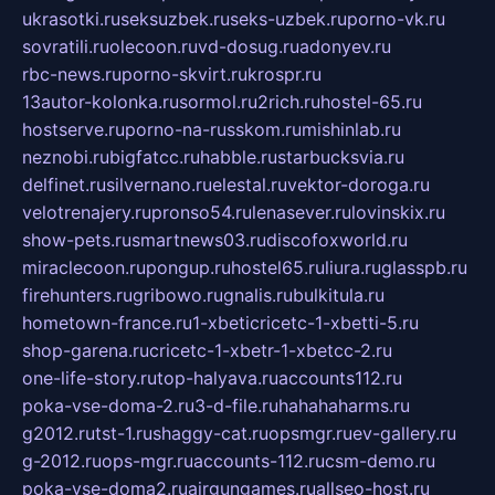
ukrasotki.ru
seksuzbek.ru
seks-uzbek.ru
porno-vk.ru
sovratili.ru
olecoon.ru
vd-dosug.ru
adonyev.ru
rbc-news.ru
porno-skvirt.ru
krospr.ru
13autor-kolonka.ru
sormol.ru
2rich.ru
hostel-65.ru
hostserve.ru
porno-na-russkom.ru
mishinlab.ru
neznobi.ru
bigfatcc.ru
habble.ru
starbucksvia.ru
delfinet.ru
silvernano.ru
elestal.ru
vektor-doroga.ru
velotrenajery.ru
pronso54.ru
lenasever.ru
lovinskix.ru
show-pets.ru
smartnews03.ru
discofoxworld.ru
miraclecoon.ru
pongup.ru
hostel65.ru
liura.ru
glasspb.ru
firehunters.ru
gribowo.ru
gnalis.ru
bulkitula.ru
hometown-france.ru
1-xbeticricetc-1-xbetti-5.ru
shop-garena.ru
cricetc-1-xbetr-1-xbetcc-2.ru
one-life-story.ru
top-halyava.ru
accounts112.ru
poka-vse-doma-2.ru
3-d-file.ru
hahahaharms.ru
g2012.ru
tst-1.ru
shaggy-cat.ru
opsmgr.ru
ev-gallery.ru
g-2012.ru
ops-mgr.ru
accounts-112.ru
csm-demo.ru
poka-vse-doma2.ru
airgungames.ru
allseo-host.ru