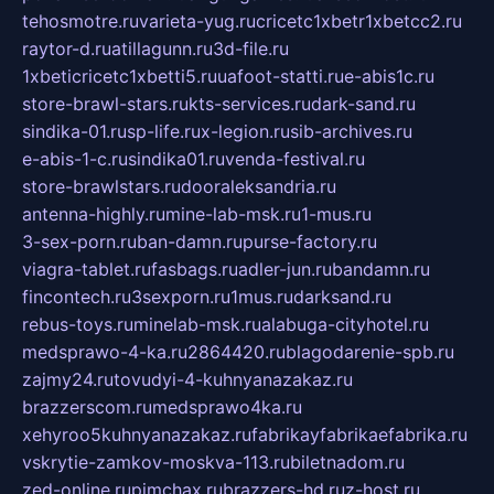
tehosmotre.ru
varieta-yug.ru
cricetc1xbetr1xbetcc2.ru
raytor-d.ru
atillagunn.ru
3d-file.ru
1xbeticricetc1xbetti5.ru
uafoot-statti.ru
e-abis1c.ru
store-brawl-stars.ru
kts-services.ru
dark-sand.ru
sindika-01.ru
sp-life.ru
x-legion.ru
sib-archives.ru
e-abis-1-c.ru
sindika01.ru
venda-festival.ru
store-brawlstars.ru
dooraleksandria.ru
antenna-highly.ru
mine-lab-msk.ru
1-mus.ru
3-sex-porn.ru
ban-damn.ru
purse-factory.ru
viagra-tablet.ru
fasbags.ru
adler-jun.ru
bandamn.ru
fincontech.ru
3sexporn.ru
1mus.ru
darksand.ru
rebus-toys.ru
minelab-msk.ru
alabuga-cityhotel.ru
medsprawo-4-ka.ru
2864420.ru
blagodarenie-spb.ru
zajmy24.ru
tovudyi-4-kuhnyanazakaz.ru
brazzerscom.ru
medsprawo4ka.ru
xehyroo5kuhnyanazakaz.ru
fabrikayfabrikaefabrika.ru
vskrytie-zamkov-moskva-113.ru
biletnadom.ru
zed-online.ru
pimchax.ru
brazzers-hd.ru
z-host.ru