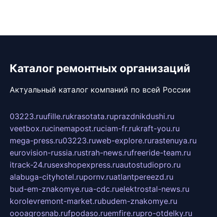
Каталог ремонтных организаций
Актуальный каталог компаний по всей России
03223.ru
ufille.ru
krasotata.ru
prazdnikdushi.ru
veetbox.ru
cinemapost.ru
ciam-fr.ru
kraft-you.ru
mega-press.ru
03223.ru
web-explore.ru
rastenuya.ru
eurovision-russia.ru
strah-news.ru
freeride-team.ru
itrack-24.ru
sexshopexpress.ru
autostudiopro.ru
alabuga-cityhotel.ru
pornv.ru
atlantpereezd.ru
bud-em-znakomye.ru
a-cdc.ru
elektrostal-news.ru
korolevremont-market.ru
budem-znakomye.ru
oooagrosnab.ru
fpodaso.ru
emfire.ru
pro-otdelky.ru