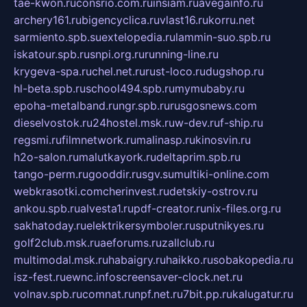
tae-kwon.ru
consrio.com.ru
insiam.ru
avegainfo.ru
archery161.ru
bigencyclica.ru
vlast16.ru
korru.net
sarmiento.spb.su
extelopedia.ru
lammin-suo.spb.ru
iskatour.spb.ru
snpi.org.ru
running-line.ru
krygeva-spa.ru
chel.net.ru
rust-loco.ru
dugshop.ru
hl-beta.spb.ru
school494.spb.ru
mymubaby.ru
epoha-metalband.ru
ngr.spb.ru
rusgosnews.com
dieselvostok.ru
24hostel.msk.ru
w-dev.ru
f-ship.ru
regsmi.ru
filmnetwork.ru
malinasp.ru
kinosvin.ru
h2o-salon.ru
malutkayork.ru
deltaprim.spb.ru
tango-perm.ru
gooddir.ru
sgv.su
multiki-online.com
webkrasotki.com
cherinvest.ru
detskiy-ostrov.ru
ankou.spb.ru
alvesta1.ru
pdf-creator.ru
nix-files.org.ru
sakhatoday.ru
elektrikersymboler.ru
sputnikyes.ru
golf2club.msk.ru
aeforums.ru
zallclub.ru
multimodal.msk.ru
habaigry.ru
haikko.ru
sobakopedia.ru
isz-fest.ru
ewnc.info
screensaver-clock.net.ru
volnav.spb.ru
comnat.ru
npf.net.ru
7bit.pp.ru
kalugatur.ru