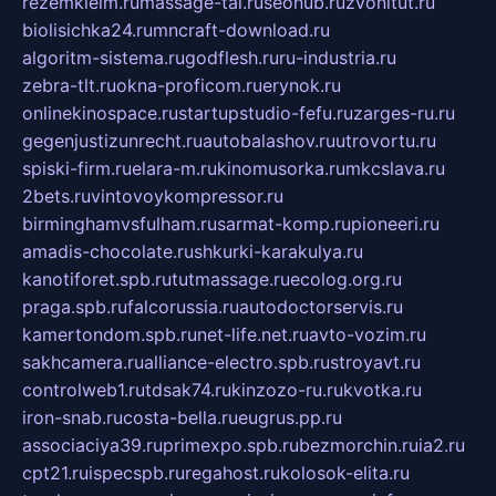
rezemkleim.ru
massage-tai.ru
seonub.ru
zvonitut.ru
biolisichka24.ru
mncraft-download.ru
algoritm-sistema.ru
godflesh.ru
ru-industria.ru
zebra-tlt.ru
okna-proficom.ru
erynok.ru
onlinekinospace.ru
startupstudio-fefu.ru
zarges-ru.ru
gegenjustizunrecht.ru
autobalashov.ru
utrovortu.ru
spiski-firm.ru
elara-m.ru
kinomusorka.ru
mkcslava.ru
2bets.ru
vintovoykompressor.ru
birminghamvsfulham.ru
sarmat-komp.ru
pioneeri.ru
amadis-chocolate.ru
shkurki-karakulya.ru
kanotiforet.spb.ru
tutmassage.ru
ecolog.org.ru
praga.spb.ru
falcorussia.ru
autodoctorservis.ru
kamertondom.spb.ru
net-life.net.ru
avto-vozim.ru
sakhcamera.ru
alliance-electro.spb.ru
stroyavt.ru
controlweb1.ru
tdsak74.ru
kinzozo-ru.ru
kvotka.ru
iron-snab.ru
costa-bella.ru
eugrus.pp.ru
associaciya39.ru
primexpo.spb.ru
bezmorchin.ru
ia2.ru
cpt21.ru
ispecspb.ru
regahost.ru
kolosok-elita.ru