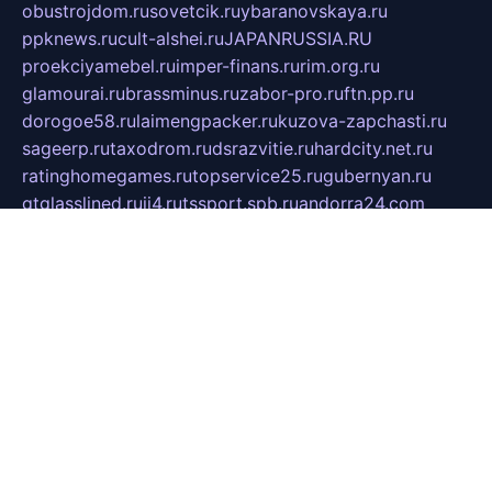
obustrojdom.ru
sovetcik.ru
ybaranovskaya.ru
ppknews.ru
cult-alshei.ru
JAPANRUSSIA.RU
proekciyamebel.ru
imper-finans.ru
rim.org.ru
glamourai.ru
brassminus.ru
zabor-pro.ru
ftn.pp.ru
dorogoe58.ru
laimengpacker.ru
kuzova-zapchasti.ru
sageerp.ru
taxodrom.ru
dsrazvitie.ru
hardcity.net.ru
ratinghomegames.ru
topservice25.ru
gubernyan.ru
gtglasslined.ru
ii4.ru
tssport.spb.ru
andorra24.com
blackwallstreet.ru
oboimos.ru
optim-doors.com.ru
ikuch.ru
nycr.org.ru
npa21.ru
vremya-ch.spb.ru
desert000.ru
ivtorgi.ru
ifiori.ru
catalog-statei.ru
dcv.org.ru
spetsmaster174.ru
ipkameryhiseeu.ru
dum26.ru
ruspol.spb.ru
fr-opendp.ru
kam-solnyshko.ru
cheyenne-arapaho.ru
sevzapmetal.spb.ru
ted-lapidus.spb.ru
parasite-eliminator.ru
sigma-complete.ru
modernworld.ru
dama-moda.ru
eholot-group.ru
sk-nvkz.ru
DRONGOLD.RU
democratia2.ru
i-farmer.ru
mass-sport.org