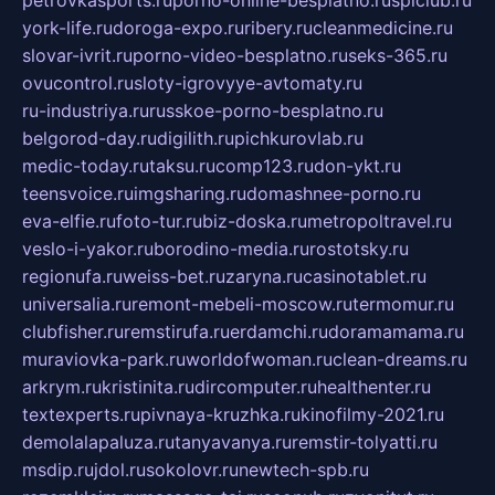
petrovkasports.ru
porno-online-besplatno.ru
splclub.ru
york-life.ru
doroga-expo.ru
ribery.ru
cleanmedicine.ru
slovar-ivrit.ru
porno-video-besplatno.ru
seks-365.ru
ovucontrol.ru
sloty-igrovyye-avtomaty.ru
ru-industriya.ru
russkoe-porno-besplatno.ru
belgorod-day.ru
digilith.ru
pichkurovlab.ru
medic-today.ru
taksu.ru
comp123.ru
don-ykt.ru
teensvoice.ru
imgsharing.ru
domashnee-porno.ru
eva-elfie.ru
foto-tur.ru
biz-doska.ru
metropoltravel.ru
veslo-i-yakor.ru
borodino-media.ru
rostotsky.ru
regionufa.ru
weiss-bet.ru
zaryna.ru
casinotablet.ru
universalia.ru
remont-mebeli-moscow.ru
termomur.ru
clubfisher.ru
remstirufa.ru
erdamchi.ru
doramamama.ru
muraviovka-park.ru
worldofwoman.ru
clean-dreams.ru
arkrym.ru
kristinita.ru
dircomputer.ru
healthenter.ru
textexperts.ru
pivnaya-kruzhka.ru
kinofilmy-2021.ru
demolalapaluza.ru
tanyavanya.ru
remstir-tolyatti.ru
msdip.ru
jdol.ru
sokolovr.ru
newtech-spb.ru