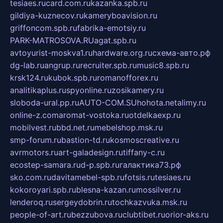
tesiaes.ru
card.com.ru
kazanka.spb.ru
gildiya-kuznecov.ru
kameryboavision.ru
griffoncom.spb.ru
fabrika-emotsiy.ru
PARK-MATROSOVA.RU
agat.spb.ru
avtoyurist-moskva1.ru
hardware.org.ru
схема-авто.рф
dg-lab.ru
angrup.ru
recruiter.spb.ru
music8.spb.ru
krsk124.ru
kubok.spb.ru
romanofforex.ru
analitikaplus.ru
spyonline.ru
zosikamery.ru
sloboda-ural.pp.ru
AUTO-COM.SU
hohota.net
alimy.ru
online-z.com
aromat-vostoka.ru
otdelkaexp.ru
mobilvest.ru
bbd.net.ru
mebelshop.msk.ru
smp-forum.ru
bastion-td.ru
kosmoscreative.ru
avrmotors.ru
art-galadesign.ru
tiffany-c.ru
ecostep-samara.ru
d-p.spb.ru
галактика73.рф
sko.com.ru
davitamebel-spb.ru
fotsis.ru
tesiaes.ru
kokoroyari.spb.ru
blesna-kazan.ru
mossilver.ru
lenderoq.ru
sergeydobrin.ru
tochkazvuka.msk.ru
people-of-art.ru
bezzubova.ru
clubtibet.ru
orior-aks.ru