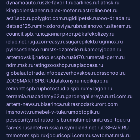
dynamoauto.ru
szk-favorit.ru
carlines.ru
flatnsk.ru
kingbolenskaner.ru
alex-motor.ru
astroline.net.ru
act1.spb.ru
polyglot.com.ru
gidlipetsk.ru
ooo-driada.ru
detsad125.ru
mir-zdoroviya.ru
bruslanovo.ru
siterem.ru
council.spb.ru
лодкипатриот.рф
kafekolizey.ru
iclub.net.ru
gazon-easy.ru
sugarepilekb.ru
grinox.ru
pylesostineco.ru
msts-ozarenie.ru
kameryjooan.ru
artemovskij.ru
dopler.spb.ru
aid70.ru
metall-perm.ru
ndm.msk.ru
ratingzooshop.ru
apiaccess.ru
globalautotrade.info
bezverhovskoe.ru
drsschool.ru
ZOOSMART.SPB.RU
dalakony.ru
medikijob.ru
remontt.spb.ru
photostudia.spb.ru
myragon.ru
terramia.ru
academy62.ru
gardengallereya.ru
rti.com.ru
artem-news.ru
biserinca.ru
krasnodarkurort.com
imshowtv.ru
mebel-v-tule.ru
mobtopik.ru
pcsecurity.net.ru
tool-sib.ru
multimetrunit.ru
sp-tour.ru
fan-cs.ru
santeh-russia.ru
symbian9.net.ru
DSHAIR.RU
tmmotors.spb.ru
xjocuricopii.com
musavtomat.msk.ru