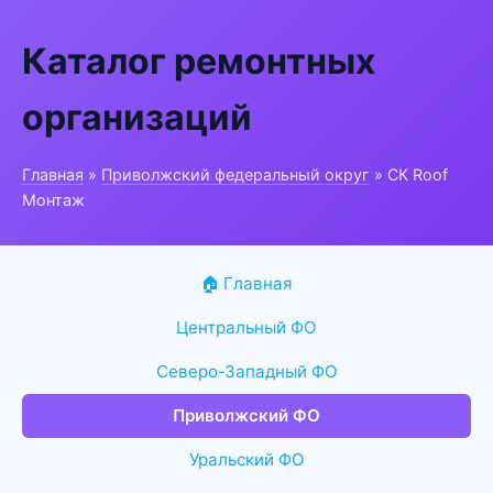
Каталог ремонтных
организаций
Главная
»
Приволжский федеральный округ
» СК Roof
Монтаж
🏠 Главная
Центральный ФО
Северо-Западный ФО
Приволжский ФО
Уральский ФО