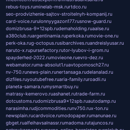
rebus-toys.ru
minelab-msk.ru
rtdco.ru
seo-prodvizhenie-sajtov-stroitelnyh-kompanij.ru
card-voice.ru
rulonnyygazon177.ru
snow-guard.ru
domizbrusa-9x12spb.ru
demaholding.ru
aalse.ru
a380club.ru
argentinamia.ru
perkoka.ru
movie-one.ru
perk-oka.ru
g-octopus.ru
sibarchives.ru
andreislyusar.ru
naruto-x.ru
pursefactory.ru
tor-lyubov-i-grom.ru
spayderhed-2022.ru
movieone.ru
evro-dez.ru
webamator.ru
ma-absolut1.ru
avtopomosch27.ru
nv-750.ru
news-plain.ru
nertansaga.ru
delanalad.ru
dizfiles.ru
youtubefree.ru
aria-family.ru
roadli.ru
planeta-samara.ru
mysmartbuy.ru
matrasy-kemerovo.ru
ashanet.ru
trade-farm.ru
dotcustoms.ru
domizbrusa9x12spb.ru
autodamp.ru
narasimha.ru
djcommodities.ru
nv750.ru
x-ton.ru
newsplain.ru
cardvoice.ru
modopaper.ru
manunae.ru
gbget.ru
alfeihavsalnassr.ru
madoma.ru
tajuncos.ru