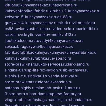
kitubeu2kuhnyanazakaz.ru
naperekate.ru
kuhnyaofabrikaufabrik.ru
kitubeu-2-kuhnyanazakaz.ru
xehyroo-5-kuhnyanazakaz.ru
cs-68.ru
guzywia-4-kuhnyanazakaz.ru
mir-tk.ru
vlknrussia.ru
cs68.ru
vladivostok-map.ru
video-seks.ru
bankaribi.ru
raszar.ru
vskrytie-zamkov-moskva113.ru
lipetsktelecom.ru
tovudyi4kuhnyanazakaz.ru
seksuzb.ru
guzywia4kuhnyanazakaz.ru
fabrikaofabrikaokuhny.ru
kuhnyaekuhnyaafabrika.ru
kuhnyaykuhnyayfabrika.ru
e-abis1c.ru
store-brawl-stars.ru
kts-services.ru
dark-sand.ru
sindika-01.ru
sp-life.ru
x-legion.ru
sib-archives.ru
e-abis-1-c.ru
sindika01.ru
venda-festival.ru
store-brawlstars.ru
dooraleksandria.ru
antenna-highly.ru
mine-lab-msk.ru
1-mus.ru
3-sex-porn.ru
ban-damn.ru
purse-factory.ru
viagra-tablet.ru
fasbags.ru
adler-jun.ru
bandamn.ru
fincontech.ru
3sexporn.ru
1mus.ru
darksand.ru