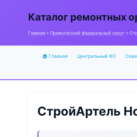
Каталог ремонтных о
Главная
»
Приволжский федеральный округ
» Стр
🏠 Главная
Центральный ФО
Севе
СтройАртель Ho