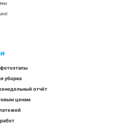
емы
динг
ми
 фотоэтапы
ая уборка
женедельный отчёт
птовым ценам
платежей
 работ