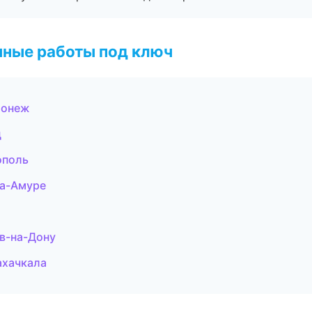
чные работы под ключ
ронеж
ц
ополь
на-Амуре
в-на-Дону
ахачкала