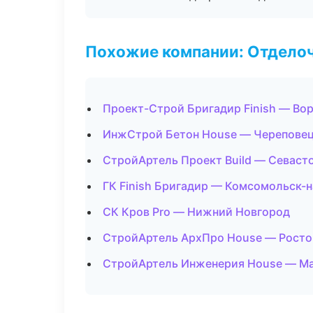
Похожие компании: Отдело
Проект-Строй Бригадир Finish — Во
ИнжСтрой Бетон House — Черепове
СтройАртель Проект Build — Севаст
ГК Finish Бригадир — Комсомольск-
СК Кров Pro — Нижний Новгород
СтройАртель АрхПро House — Росто
СтройАртель Инженерия House — М