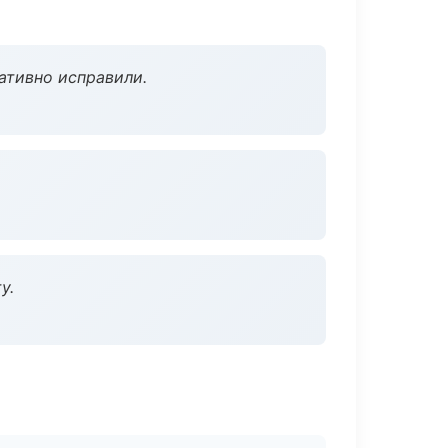
ативно исправили.
у.