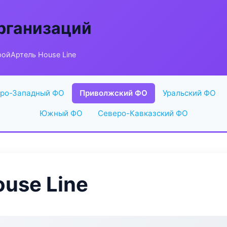
рганизаций
ойАртель House Line
ро-Западный ФО
Приволжский ФО
Уральский ФО
Южный ФО
Северо-Кавказский ФО
use Line