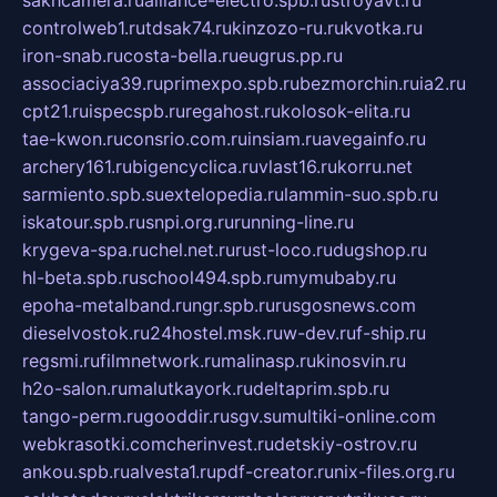
sakhcamera.ru
alliance-electro.spb.ru
stroyavt.ru
controlweb1.ru
tdsak74.ru
kinzozo-ru.ru
kvotka.ru
iron-snab.ru
costa-bella.ru
eugrus.pp.ru
associaciya39.ru
primexpo.spb.ru
bezmorchin.ru
ia2.ru
cpt21.ru
ispecspb.ru
regahost.ru
kolosok-elita.ru
tae-kwon.ru
consrio.com.ru
insiam.ru
avegainfo.ru
archery161.ru
bigencyclica.ru
vlast16.ru
korru.net
sarmiento.spb.su
extelopedia.ru
lammin-suo.spb.ru
iskatour.spb.ru
snpi.org.ru
running-line.ru
krygeva-spa.ru
chel.net.ru
rust-loco.ru
dugshop.ru
hl-beta.spb.ru
school494.spb.ru
mymubaby.ru
epoha-metalband.ru
ngr.spb.ru
rusgosnews.com
dieselvostok.ru
24hostel.msk.ru
w-dev.ru
f-ship.ru
regsmi.ru
filmnetwork.ru
malinasp.ru
kinosvin.ru
h2o-salon.ru
malutkayork.ru
deltaprim.spb.ru
tango-perm.ru
gooddir.ru
sgv.su
multiki-online.com
webkrasotki.com
cherinvest.ru
detskiy-ostrov.ru
ankou.spb.ru
alvesta1.ru
pdf-creator.ru
nix-files.org.ru