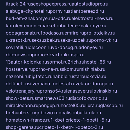
itrack-24.ru
sexshopexpress.ru
autostudiopro.ru
alabuga-cityhotel.ru
pornv.ru
atlantpereezd.ru
bud-em-znakomye.ru
a-cdc.ru
elektrostal-news.ru
korolevremont-market.ru
budem-znakomye.ru
oooagrosnab.ru
fpodaso.ru
emfire.ru
pro-otdelky.ru
ukrasotki.ru
seksuzbek.ru
seks-uzbek.ru
porno-vk.ru
sovratili.ru
olecoon.ru
vd-dosug.ru
adonyev.ru
rbc-news.ru
porno-skvirt.ru
krospr.ru
13autor-kolonka.ru
sormol.ru
2rich.ru
hostel-65.ru
hostserve.ru
porno-na-russkom.ru
mishinlab.ru
neznobi.ru
bigfatcc.ru
habble.ru
starbucksvia.ru
delfinet.ru
silvernano.ru
elestal.ru
vektor-doroga.ru
velotrenajery.ru
pronso54.ru
lenasever.ru
lovinskix.ru
show-pets.ru
smartnews03.ru
discofoxworld.ru
miraclecoon.ru
pongup.ru
hostel65.ru
liura.ru
glasspb.ru
firehunters.ru
gribowo.ru
gnalis.ru
bulkitula.ru
hometown-france.ru
1-xbeticricetc-1-xbetti-5.ru
shop-garena.ru
cricetc-1-xbetr-1-xbetcc-2.ru