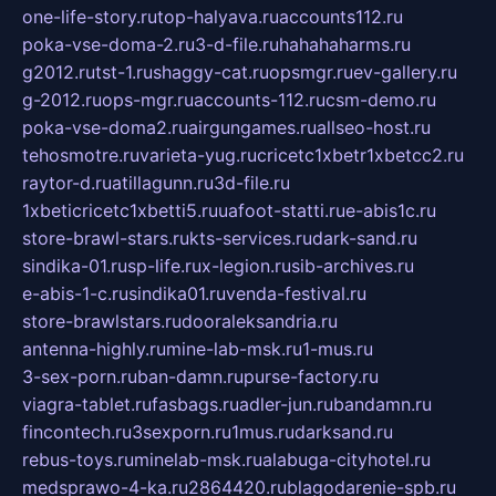
one-life-story.ru
top-halyava.ru
accounts112.ru
poka-vse-doma-2.ru
3-d-file.ru
hahahaharms.ru
g2012.ru
tst-1.ru
shaggy-cat.ru
opsmgr.ru
ev-gallery.ru
g-2012.ru
ops-mgr.ru
accounts-112.ru
csm-demo.ru
poka-vse-doma2.ru
airgungames.ru
allseo-host.ru
tehosmotre.ru
varieta-yug.ru
cricetc1xbetr1xbetcc2.ru
raytor-d.ru
atillagunn.ru
3d-file.ru
1xbeticricetc1xbetti5.ru
uafoot-statti.ru
e-abis1c.ru
store-brawl-stars.ru
kts-services.ru
dark-sand.ru
sindika-01.ru
sp-life.ru
x-legion.ru
sib-archives.ru
e-abis-1-c.ru
sindika01.ru
venda-festival.ru
store-brawlstars.ru
dooraleksandria.ru
antenna-highly.ru
mine-lab-msk.ru
1-mus.ru
3-sex-porn.ru
ban-damn.ru
purse-factory.ru
viagra-tablet.ru
fasbags.ru
adler-jun.ru
bandamn.ru
fincontech.ru
3sexporn.ru
1mus.ru
darksand.ru
rebus-toys.ru
minelab-msk.ru
alabuga-cityhotel.ru
medsprawo-4-ka.ru
2864420.ru
blagodarenie-spb.ru