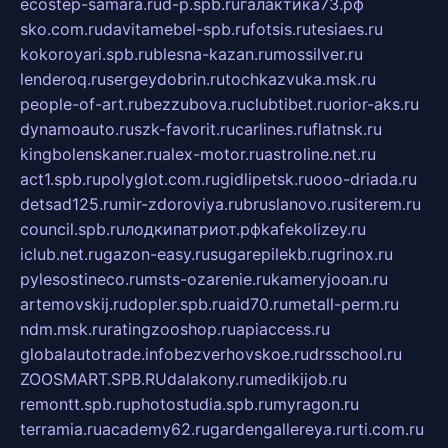
ecostep-samara.ru
d-p.spb.ru
галактика73.рф
sko.com.ru
davitamebel-spb.ru
fotsis.ru
tesiaes.ru
kokoroyari.spb.ru
blesna-kazan.ru
mossilver.ru
lenderoq.ru
sergeydobrin.ru
tochkazvuka.msk.ru
people-of-art.ru
bezzubova.ru
clubtibet.ru
orior-aks.ru
dynamoauto.ru
szk-favorit.ru
carlines.ru
flatnsk.ru
kingbolenskaner.ru
alex-motor.ru
astroline.net.ru
act1.spb.ru
polyglot.com.ru
gidlipetsk.ru
ooo-driada.ru
detsad125.ru
mir-zdoroviya.ru
bruslanovo.ru
siterem.ru
council.spb.ru
лодкипатриот.рф
kafekolizey.ru
iclub.net.ru
gazon-easy.ru
sugarepilekb.ru
grinox.ru
pylesostineco.ru
msts-ozarenie.ru
kameryjooan.ru
artemovskij.ru
dopler.spb.ru
aid70.ru
metall-perm.ru
ndm.msk.ru
ratingzooshop.ru
apiaccess.ru
globalautotrade.info
bezverhovskoe.ru
drsschool.ru
ZOOSMART.SPB.RU
dalakony.ru
medikijob.ru
remontt.spb.ru
photostudia.spb.ru
myragon.ru
terramia.ru
academy62.ru
gardengallereya.ru
rti.com.ru