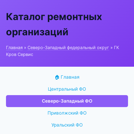
Каталог ремонтных
организаций
Главная
»
Северо-Западный федеральный округ
» ГК
Кров Сервис
🏠 Главная
Центральный ФО
Северо-Западный ФО
Приволжский ФО
Уральский ФО