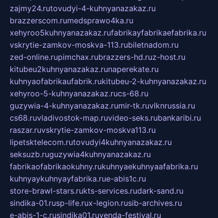
zajmy24.ru
tovudyi-4-kuhnyanazakaz.ru
brazzerscom.ru
medsprawo4ka.ru
xehyroo5kuhnyanazakaz.ru
fabrikayfabrikaefabrika.ru
vskrytie-zamkov-moskva-113.ru
biletnadom.ru
zed-online.ru
pimchax.ru
brazzers-hd.ru
z-host.ru
kitubeu2kuhnyanazakaz.ru
naperekate.ru
kuhnyaofabrikaufabrik.ru
kitubeu-2-kuhnyanazakaz.ru
xehyroo-5-kuhnyanazakaz.ru
cs-68.ru
guzywia-4-kuhnyanazakaz.ru
mir-tk.ru
vlknrussia.ru
cs68.ru
vladivostok-map.ru
video-seks.ru
bankaribi.ru
raszar.ru
vskrytie-zamkov-moskva113.ru
lipetsktelecom.ru
tovudyi4kuhnyanazakaz.ru
seksuzb.ru
guzywia4kuhnyanazakaz.ru
fabrikaofabrikaokuhny.ru
kuhnyaekuhnyaafabrika.ru
kuhnyaykuhnyayfabrika.ru
e-abis1c.ru
store-brawl-stars.ru
kts-services.ru
dark-sand.ru
sindika-01.ru
sp-life.ru
x-legion.ru
sib-archives.ru
e-abis-1-c.ru
sindika01.ru
venda-festival.ru