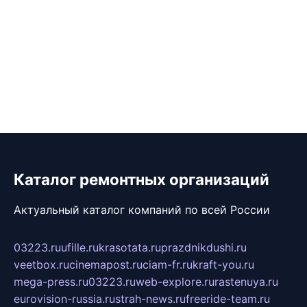
Каталог ремонтных организаций
Актуальный каталог компаний по всей России
03223.ru
ufille.ru
krasotata.ru
prazdnikdushi.ru
veetbox.ru
cinemapost.ru
ciam-fr.ru
kraft-you.ru
mega-press.ru
03223.ru
web-explore.ru
rastenuya.ru
eurovision-russia.ru
strah-news.ru
freeride-team.ru