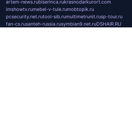
artem-news.ru
biserinca.ru
krasnodarkurort.com
imshowtv.ru
mebel-v-tule.ru
mobtopik.ru
pcsecurity.net.ru
tool-sib.ru
multimetrunit.ru
sp-tour.ru
fan-cs.ru
santeh-russia.ru
symbian9.net.ru
DSHAIR.RU
tmmotors.spb.ru
xjocuricopii.com
musavtomat.msk.ru
obustrojdom.ru
sovetcik.ru
ybaranovskaya.ru
ppknews.ru
cult-alshei.ru
JAPANRUSSIA.RU
proekciyamebel.ru
imper-finans.ru
rim.org.ru
glamourai.ru
brassminus.ru
zabor-pro.ru
ftn.pp.ru
dorogoe58.ru
laimengpacker.ru
kuzova-zapchasti.ru
sageerp.ru
taxodrom.ru
dsrazvitie.ru
hardcity.net.ru
ratinghomegames.ru
topservice25.ru
gubernyan.ru
gtglasslined.ru
ii4.ru
tssport.spb.ru
andorra24.com
blackwallstreet.ru
oboimos.ru
optim-doors.com.ru
ikuch.ru
nycr.org.ru
npa21.ru
vremya-ch.spb.ru
desert000.ru
ivtorgi.ru
ifiori.ru
catalog-statei.ru
dcv.org.ru
spetsmaster174.ru
ipkameryhiseeu.ru
dum26.ru
ruspol.spb.ru
fr-opendp.ru
kam-solnyshko.ru