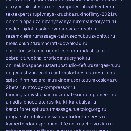
arkrym.ru
kristinita.ru
dircomputer.ru
healthenter.ru
textexperts.ru
pivnaya-kruzhka.ru
kinofilmy-2021.ru
demolalapaluza.ru
tanyavanya.ru
remstir-tolyatti.ru
msdip.ru
jdol.ru
sokolovr.ru
newtech-spb.ru
rezemkleim.ru
massage-tai.ru
seonub.ru
zvonitut.ru
biolisichka24.ru
mncraft-download.ru
algoritm-sistema.ru
godflesh.ru
ru-industria.ru
zebra-tlt.ru
okna-proficom.ru
erynok.ru
onlinekinospace.ru
startupstudio-fefu.ru
zarges-ru.ru
gegenjustizunrecht.ru
autobalashov.ru
utrovortu.ru
spiski-firm.ru
elara-m.ru
kinomusorka.ru
mkcslava.ru
2bets.ru
vintovoykompressor.ru
birminghamvsfulham.ru
sarmat-komp.ru
pioneeri.ru
amadis-chocolate.ru
shkurki-karakulya.ru
kanotiforet.spb.ru
tutmassage.ru
ecolog.org.ru
praga.spb.ru
falcorussia.ru
autodoctorservis.ru
kamertondom.spb.ru
net-life.net.ru
avto-vozim.ru