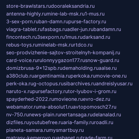
store-brawlstars.ru
dooraleksandria.ru
antenna-highly.ru
mine-lab-msk.ru
1-mus.ru
3-sex-porn.ru
ban-damn.ru
purse-factory.ru
viagra-tablet.ru
fasbags.ru
adler-jun.ru
bandamn.ru
fincontech.ru
3sexporn.ru
1mus.ru
darksand.ru
rebus-toys.ru
minelab-msk.ru
rtdco.ru
seo-prodvizhenie-sajtov-stroitelnyh-kompanij.ru
card-voice.ru
rulonnyygazon177.ru
snow-guard.ru
domizbrusa-9x12spb.ru
demaholding.ru
aalse.ru
a380club.ru
argentinamia.ru
perkoka.ru
movie-one.ru
perk-oka.ru
g-octopus.ru
sibarchives.ru
andreislyusar.ru
naruto-x.ru
pursefactory.ru
tor-lyubov-i-grom.ru
spayderhed-2022.ru
movieone.ru
evro-dez.ru
webamator.ru
ma-absolut1.ru
avtopomosch27.ru
nv-750.ru
news-plain.ru
nertansaga.ru
delanalad.ru
dizfiles.ru
youtubefree.ru
aria-family.ru
roadli.ru
planeta-samara.ru
mysmartbuy.ru
matrasy-kemerovo.ru
ashanet.ru
trade-farm.ru