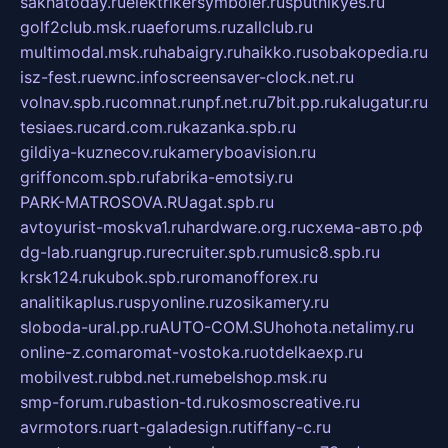
sakhatoday.ru
elektrikersymboler.ru
sputnikyes.ru
golf2club.msk.ru
aeforums.ru
zallclub.ru
multimodal.msk.ru
habaigry.ru
haikko.ru
sobakopedia.ru
isz-fest.ru
ewnc.info
screensaver-clock.net.ru
volnav.spb.ru
comnat.ru
npf.net.ru
7bit.pp.ru
kalugatur.ru
tesiaes.ru
card.com.ru
kazanka.spb.ru
gildiya-kuznecov.ru
kameryboavision.ru
griffoncom.spb.ru
fabrika-emotsiy.ru
PARK-MATROSOVA.RU
agat.spb.ru
avtoyurist-moskva1.ru
hardware.org.ru
схема-авто.рф
dg-lab.ru
angrup.ru
recruiter.spb.ru
music8.spb.ru
krsk124.ru
kubok.spb.ru
romanofforex.ru
analitikaplus.ru
spyonline.ru
zosikamery.ru
sloboda-ural.pp.ru
AUTO-COM.SU
hohota.net
alimy.ru
online-z.com
aromat-vostoka.ru
otdelkaexp.ru
mobilvest.ru
bbd.net.ru
mebelshop.msk.ru
smp-forum.ru
bastion-td.ru
kosmoscreative.ru
avrmotors.ru
art-galadesign.ru
tiffany-c.ru