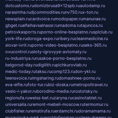
dotcustoms.ru
domizbrusa9x12spb.ru
autodamp.ru
narasimha.ru
djcommodities.ru
nv750.ru
x-ton.ru
newsplain.ru
cardvoice.ru
modopaper.ru
manunae.ru
gbget.ru
alfeihavsalnassr.ru
madoma.ru
tajuncos.ru
petrovkasports.ru
porno-online-besplatno.ru
splclub.ru
york-life.ru
doroga-expo.ru
ribery.ru
cleanmedicine.ru
slovar-ivrit.ru
porno-video-besplatno.ru
seks-365.ru
ovucontrol.ru
sloty-igrovyye-avtomaty.ru
ru-industriya.ru
russkoe-porno-besplatno.ru
belgorod-day.ru
digilith.ru
pichkurovlab.ru
medic-today.ru
taksu.ru
comp123.ru
don-ykt.ru
teensvoice.ru
imgsharing.ru
domashnee-porno.ru
eva-elfie.ru
foto-tur.ru
biz-doska.ru
metropoltravel.ru
veslo-i-yakor.ru
borodino-media.ru
rostotsky.ru
regionufa.ru
weiss-bet.ru
zaryna.ru
casinotablet.ru
universalia.ru
remont-mebeli-moscow.ru
termomur.ru
clubfisher.ru
remstirufa.ru
erdamchi.ru
doramamama.ru
muraviovka-park.ru
worldofwoman.ru
clean-dreams.ru