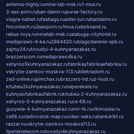
antenna-highly.ru
mine-lab-msk.ru
1-mus.ru
3-sex-porn.ru
ban-damn.ru
purse-factory.ru
viagra-tablet.ru
fasbags.ru
adler-jun.ru
bandamn.ru
fincontech.ru
3sexporn.ru
1mus.ru
darksand.ru
rebus-toys.ru
minelab-msk.ru
alabuga-cityhotel.ru
medsprawo-4-ka.ru
2864420.ru
blagodarenie-spb.ru
zajmy24.ru
tovudyi-4-kuhnyanazakaz.ru
brazzerscom.ru
medsprawo4ka.ru
xehyroo5kuhnyanazakaz.ru
fabrikayfabrikaefabrika.ru
vskrytie-zamkov-moskva-113.ru
biletnadom.ru
zed-online.ru
pimchax.ru
brazzers-hd.ru
z-host.ru
kitubeu2kuhnyanazakaz.ru
naperekate.ru
kuhnyaofabrikaufabrik.ru
kitubeu-2-kuhnyanazakaz.ru
xehyroo-5-kuhnyanazakaz.ru
cs-68.ru
guzywia-4-kuhnyanazakaz.ru
mir-tk.ru
vlknrussia.ru
cs68.ru
vladivostok-map.ru
video-seks.ru
bankaribi.ru
raszar.ru
vskrytie-zamkov-moskva113.ru
lipetsktelecom.ru
tovudyi4kuhnyanazakaz.ru