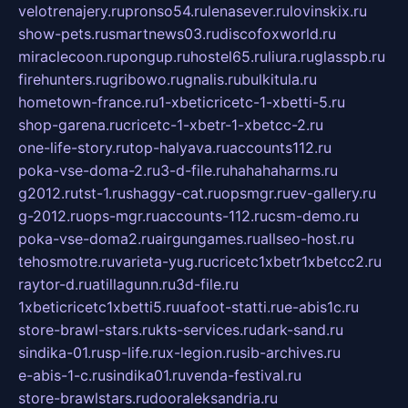
velotrenajery.ru
pronso54.ru
lenasever.ru
lovinskix.ru
show-pets.ru
smartnews03.ru
discofoxworld.ru
miraclecoon.ru
pongup.ru
hostel65.ru
liura.ru
glasspb.ru
firehunters.ru
gribowo.ru
gnalis.ru
bulkitula.ru
hometown-france.ru
1-xbeticricetc-1-xbetti-5.ru
shop-garena.ru
cricetc-1-xbetr-1-xbetcc-2.ru
one-life-story.ru
top-halyava.ru
accounts112.ru
poka-vse-doma-2.ru
3-d-file.ru
hahahaharms.ru
g2012.ru
tst-1.ru
shaggy-cat.ru
opsmgr.ru
ev-gallery.ru
g-2012.ru
ops-mgr.ru
accounts-112.ru
csm-demo.ru
poka-vse-doma2.ru
airgungames.ru
allseo-host.ru
tehosmotre.ru
varieta-yug.ru
cricetc1xbetr1xbetcc2.ru
raytor-d.ru
atillagunn.ru
3d-file.ru
1xbeticricetc1xbetti5.ru
uafoot-statti.ru
e-abis1c.ru
store-brawl-stars.ru
kts-services.ru
dark-sand.ru
sindika-01.ru
sp-life.ru
x-legion.ru
sib-archives.ru
e-abis-1-c.ru
sindika01.ru
venda-festival.ru
store-brawlstars.ru
dooraleksandria.ru