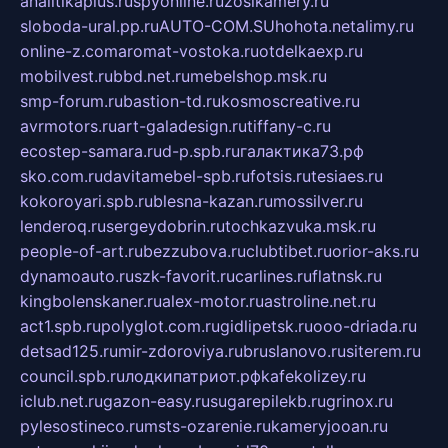
analitikaplus.ru
spyonline.ru
zosikamery.ru
sloboda-ural.pp.ru
AUTO-COM.SU
hohota.net
alimy.ru
online-z.com
aromat-vostoka.ru
otdelkaexp.ru
mobilvest.ru
bbd.net.ru
mebelshop.msk.ru
smp-forum.ru
bastion-td.ru
kosmoscreative.ru
avrmotors.ru
art-galadesign.ru
tiffany-c.ru
ecostep-samara.ru
d-p.spb.ru
галактика73.рф
sko.com.ru
davitamebel-spb.ru
fotsis.ru
tesiaes.ru
kokoroyari.spb.ru
blesna-kazan.ru
mossilver.ru
lenderoq.ru
sergeydobrin.ru
tochkazvuka.msk.ru
people-of-art.ru
bezzubova.ru
clubtibet.ru
orior-aks.ru
dynamoauto.ru
szk-favorit.ru
carlines.ru
flatnsk.ru
kingbolenskaner.ru
alex-motor.ru
astroline.net.ru
act1.spb.ru
polyglot.com.ru
gidlipetsk.ru
ooo-driada.ru
detsad125.ru
mir-zdoroviya.ru
bruslanovo.ru
siterem.ru
council.spb.ru
лодкипатриот.рф
kafekolizey.ru
iclub.net.ru
gazon-easy.ru
sugarepilekb.ru
grinox.ru
pylesostineco.ru
msts-ozarenie.ru
kameryjooan.ru