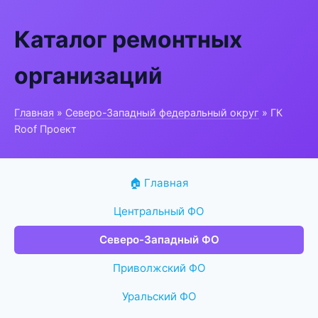
Каталог ремонтных
организаций
Главная
»
Северо-Западный федеральный округ
» ГК
Roof Проект
🏠 Главная
Центральный ФО
Северо-Западный ФО
Приволжский ФО
Уральский ФО