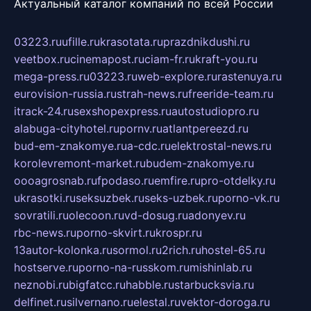
Актуальный каталог компаний по всей России
03223.ru
ufille.ru
krasotata.ru
prazdnikdushi.ru
veetbox.ru
cinemapost.ru
ciam-fr.ru
kraft-you.ru
mega-press.ru
03223.ru
web-explore.ru
rastenuya.ru
eurovision-russia.ru
strah-news.ru
freeride-team.ru
itrack-24.ru
sexshopexpress.ru
autostudiopro.ru
alabuga-cityhotel.ru
pornv.ru
atlantpereezd.ru
bud-em-znakomye.ru
a-cdc.ru
elektrostal-news.ru
korolevremont-market.ru
budem-znakomye.ru
oooagrosnab.ru
fpodaso.ru
emfire.ru
pro-otdelky.ru
ukrasotki.ru
seksuzbek.ru
seks-uzbek.ru
porno-vk.ru
sovratili.ru
olecoon.ru
vd-dosug.ru
adonyev.ru
rbc-news.ru
porno-skvirt.ru
krospr.ru
13autor-kolonka.ru
sormol.ru
2rich.ru
hostel-65.ru
hostserve.ru
porno-na-russkom.ru
mishinlab.ru
neznobi.ru
bigfatcc.ru
habble.ru
starbucksvia.ru
delfinet.ru
silvernano.ru
elestal.ru
vektor-doroga.ru