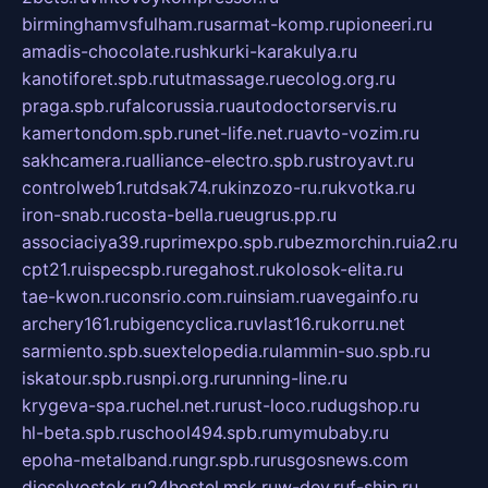
birminghamvsfulham.ru
sarmat-komp.ru
pioneeri.ru
amadis-chocolate.ru
shkurki-karakulya.ru
kanotiforet.spb.ru
tutmassage.ru
ecolog.org.ru
praga.spb.ru
falcorussia.ru
autodoctorservis.ru
kamertondom.spb.ru
net-life.net.ru
avto-vozim.ru
sakhcamera.ru
alliance-electro.spb.ru
stroyavt.ru
controlweb1.ru
tdsak74.ru
kinzozo-ru.ru
kvotka.ru
iron-snab.ru
costa-bella.ru
eugrus.pp.ru
associaciya39.ru
primexpo.spb.ru
bezmorchin.ru
ia2.ru
cpt21.ru
ispecspb.ru
regahost.ru
kolosok-elita.ru
tae-kwon.ru
consrio.com.ru
insiam.ru
avegainfo.ru
archery161.ru
bigencyclica.ru
vlast16.ru
korru.net
sarmiento.spb.su
extelopedia.ru
lammin-suo.spb.ru
iskatour.spb.ru
snpi.org.ru
running-line.ru
krygeva-spa.ru
chel.net.ru
rust-loco.ru
dugshop.ru
hl-beta.spb.ru
school494.spb.ru
mymubaby.ru
epoha-metalband.ru
ngr.spb.ru
rusgosnews.com
dieselvostok.ru
24hostel.msk.ru
w-dev.ru
f-ship.ru