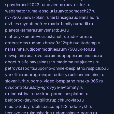
spayderhed-2022.ru
movieone.ru
evro-dez.ru
webamator.ru
ma-absolut1.ru
avtopomosch27.ru
nv-750.ru
news-plain.ru
nertansaga.ru
delanalad.ru
dizfiles.ru
youtubefree.ru
aria-family.ru
roadli.ru
planeta-samara.ru
mysmartbuy.ru
matrasy-kemerovo.ru
ashanet.ru
trade-farm.ru
dotcustoms.ru
domizbrusa9x12spb.ru
autodamp.ru
narasimha.ru
djcommodities.ru
nv750.ru
x-ton.ru
newsplain.ru
cardvoice.ru
modopaper.ru
manunae.ru
gbget.ru
alfeihavsalnassr.ru
madoma.ru
tajuncos.ru
petrovkasports.ru
porno-online-besplatno.ru
splclub.ru
york-life.ru
doroga-expo.ru
ribery.ru
cleanmedicine.ru
slovar-ivrit.ru
porno-video-besplatno.ru
seks-365.ru
ovucontrol.ru
sloty-igrovyye-avtomaty.ru
ru-industriya.ru
russkoe-porno-besplatno.ru
belgorod-day.ru
digilith.ru
pichkurovlab.ru
medic-today.ru
taksu.ru
comp123.ru
don-ykt.ru
teensvoice.ru
imgsharing.ru
domashnee-porno.ru