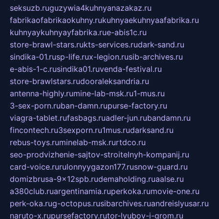
seksuzb.ru
guzywia4kuhnyanazakaz.ru
fabrikaofabrikaokuhny.ru
kuhnyaekuhnyaafabrika.ru
kuhnyaykuhnyayfabrika.ru
e-abis1c.ru
store-brawl-stars.ru
kts-services.ru
dark-sand.ru
sindika-01.ru
sp-life.ru
x-legion.ru
sib-archives.ru
e-abis-1-c.ru
sindika01.ru
venda-festival.ru
store-brawlstars.ru
dooraleksandria.ru
antenna-highly.ru
mine-lab-msk.ru
1-mus.ru
3-sex-porn.ru
ban-damn.ru
purse-factory.ru
viagra-tablet.ru
fasbags.ru
adler-jun.ru
bandamn.ru
fincontech.ru
3sexporn.ru
1mus.ru
darksand.ru
rebus-toys.ru
minelab-msk.ru
rtdco.ru
seo-prodvizhenie-sajtov-stroitelnyh-kompanij.ru
card-voice.ru
rulonnyygazon177.ru
snow-guard.ru
domizbrusa-9x12spb.ru
demaholding.ru
aalse.ru
a380club.ru
argentinamia.ru
perkoka.ru
movie-one.ru
perk-oka.ru
g-octopus.ru
sibarchives.ru
andreislyusar.ru
naruto-x.ru
pursefactory.ru
tor-lyubov-i-grom.ru