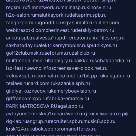
regsmi.ru
filmnetwork.ru
malinasp.ru
kinosvin.ru
h2o-salon.ru
malutkayork.ru
deltaprim.spb.ru
tango-perm.ru
gooddir.ru
sgv.su
multiki-online.com
webkrasotki.com
cherinvest.ru
detskiy-ostrov.ru
ankou.spb.ru
alvesta1.ru
pdf-creator.ru
nix-files.org.ru
sakhatoday.ru
elektrikersymboler.ru
sputnikyes.ru
golf2club.msk.ru
aeforums.ru
zallclub.ru
multimodal.msk.ru
habaigry.ru
haikko.ru
sobakopedia.ru
isz-fest.ru
ewnc.info
screensaver-clock.net.ru
volnav.spb.ru
comnat.ru
npf.net.ru
7bit.pp.ru
kalugatur.ru
tesiaes.ru
card.com.ru
kazanka.spb.ru
gildiya-kuznecov.ru
kameryboavision.ru
griffoncom.spb.ru
fabrika-emotsiy.ru
PARK-MATROSOVA.RU
agat.spb.ru
avtoyurist-moskva1.ru
hardware.org.ru
схема-авто.рф
dg-lab.ru
angrup.ru
recruiter.spb.ru
music8.spb.ru
krsk124.ru
kubok.spb.ru
romanofforex.ru