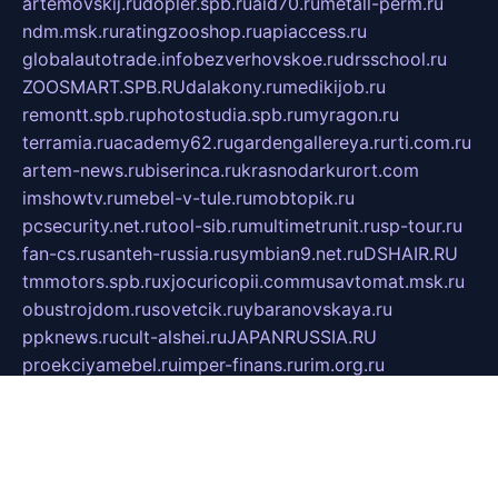
artemovskij.ru
dopler.spb.ru
aid70.ru
metall-perm.ru
ndm.msk.ru
ratingzooshop.ru
apiaccess.ru
globalautotrade.info
bezverhovskoe.ru
drsschool.ru
ZOOSMART.SPB.RU
dalakony.ru
medikijob.ru
remontt.spb.ru
photostudia.spb.ru
myragon.ru
terramia.ru
academy62.ru
gardengallereya.ru
rti.com.ru
artem-news.ru
biserinca.ru
krasnodarkurort.com
imshowtv.ru
mebel-v-tule.ru
mobtopik.ru
pcsecurity.net.ru
tool-sib.ru
multimetrunit.ru
sp-tour.ru
fan-cs.ru
santeh-russia.ru
symbian9.net.ru
DSHAIR.RU
tmmotors.spb.ru
xjocuricopii.com
musavtomat.msk.ru
obustrojdom.ru
sovetcik.ru
ybaranovskaya.ru
ppknews.ru
cult-alshei.ru
JAPANRUSSIA.RU
proekciyamebel.ru
imper-finans.ru
rim.org.ru
glamourai.ru
brassminus.ru
zabor-pro.ru
ftn.pp.ru
dorogoe58.ru
laimengpacker.ru
kuzova-zapchasti.ru
sageerp.ru
taxodrom.ru
dsrazvitie.ru
hardcity.net.ru
ratinghomegames.ru
topservice25.ru
gubernyan.ru