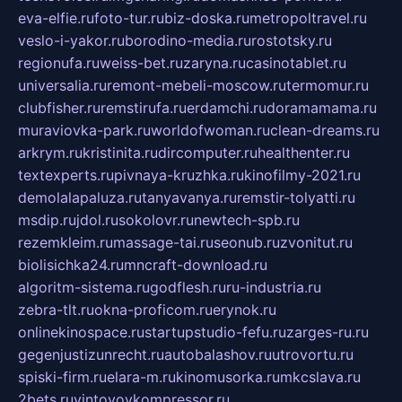
eva-elfie.ru
foto-tur.ru
biz-doska.ru
metropoltravel.ru
veslo-i-yakor.ru
borodino-media.ru
rostotsky.ru
regionufa.ru
weiss-bet.ru
zaryna.ru
casinotablet.ru
universalia.ru
remont-mebeli-moscow.ru
termomur.ru
clubfisher.ru
remstirufa.ru
erdamchi.ru
doramamama.ru
muraviovka-park.ru
worldofwoman.ru
clean-dreams.ru
arkrym.ru
kristinita.ru
dircomputer.ru
healthenter.ru
textexperts.ru
pivnaya-kruzhka.ru
kinofilmy-2021.ru
demolalapaluza.ru
tanyavanya.ru
remstir-tolyatti.ru
msdip.ru
jdol.ru
sokolovr.ru
newtech-spb.ru
rezemkleim.ru
massage-tai.ru
seonub.ru
zvonitut.ru
biolisichka24.ru
mncraft-download.ru
algoritm-sistema.ru
godflesh.ru
ru-industria.ru
zebra-tlt.ru
okna-proficom.ru
erynok.ru
onlinekinospace.ru
startupstudio-fefu.ru
zarges-ru.ru
gegenjustizunrecht.ru
autobalashov.ru
utrovortu.ru
spiski-firm.ru
elara-m.ru
kinomusorka.ru
mkcslava.ru
2bets.ru
vintovoykompressor.ru