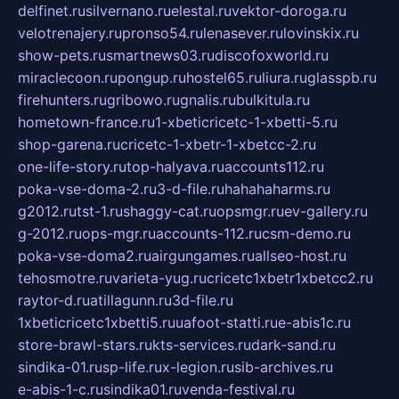
delfinet.ru
silvernano.ru
elestal.ru
vektor-doroga.ru
velotrenajery.ru
pronso54.ru
lenasever.ru
lovinskix.ru
show-pets.ru
smartnews03.ru
discofoxworld.ru
miraclecoon.ru
pongup.ru
hostel65.ru
liura.ru
glasspb.ru
firehunters.ru
gribowo.ru
gnalis.ru
bulkitula.ru
hometown-france.ru
1-xbeticricetc-1-xbetti-5.ru
shop-garena.ru
cricetc-1-xbetr-1-xbetcc-2.ru
one-life-story.ru
top-halyava.ru
accounts112.ru
poka-vse-doma-2.ru
3-d-file.ru
hahahaharms.ru
g2012.ru
tst-1.ru
shaggy-cat.ru
opsmgr.ru
ev-gallery.ru
g-2012.ru
ops-mgr.ru
accounts-112.ru
csm-demo.ru
poka-vse-doma2.ru
airgungames.ru
allseo-host.ru
tehosmotre.ru
varieta-yug.ru
cricetc1xbetr1xbetcc2.ru
raytor-d.ru
atillagunn.ru
3d-file.ru
1xbeticricetc1xbetti5.ru
uafoot-statti.ru
e-abis1c.ru
store-brawl-stars.ru
kts-services.ru
dark-sand.ru
sindika-01.ru
sp-life.ru
x-legion.ru
sib-archives.ru
e-abis-1-c.ru
sindika01.ru
venda-festival.ru