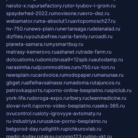
naruto-x.ru
pursefactory.ru
tor-lyubov-i-grom.ru
spayderhed-2022.ru
movieone.ru
evro-dez.ru
webamator.ru
ma-absolut1.ru
avtopomosch27.ru
nv-750.ru
news-plain.ru
nertansaga.ru
delanalad.ru
dizfiles.ru
youtubefree.ru
aria-family.ru
roadli.ru
planeta-samara.ru
mysmartbuy.ru
matrasy-kemerovo.ru
ashanet.ru
trade-farm.ru
dotcustoms.ru
domizbrusa9x12spb.ru
autodamp.ru
narasimha.ru
djcommodities.ru
nv750.ru
x-ton.ru
newsplain.ru
cardvoice.ru
modopaper.ru
manunae.ru
gbget.ru
alfeihavsalnassr.ru
madoma.ru
tajuncos.ru
petrovkasports.ru
porno-online-besplatno.ru
splclub.ru
york-life.ru
doroga-expo.ru
ribery.ru
cleanmedicine.ru
slovar-ivrit.ru
porno-video-besplatno.ru
seks-365.ru
ovucontrol.ru
sloty-igrovyye-avtomaty.ru
ru-industriya.ru
russkoe-porno-besplatno.ru
belgorod-day.ru
digilith.ru
pichkurovlab.ru
medic-today.ru
taksu.ru
comp123.ru
don-ykt.ru