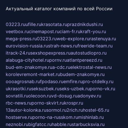
Актуальный каталог компаний по всей России
03223.ru
ufille.ru
krasotata.ru
prazdnikdushi.ru
veetbox.ru
cinemapost.ru
ciam-fr.ru
kraft-you.ru
mega-press.ru
03223.ru
web-explore.ru
rastenuya.ru
eurovision-russia.ru
strah-news.ru
freeride-team.ru
itrack-24.ru
sexshopexpress.ru
autostudiopro.ru
alabuga-cityhotel.ru
pornv.ru
atlantpereezd.ru
bud-em-znakomye.ru
a-cdc.ru
elektrostal-news.ru
korolevremont-market.ru
budem-znakomye.ru
oooagrosnab.ru
fpodaso.ru
emfire.ru
pro-otdelky.ru
ukrasotki.ru
seksuzbek.ru
seks-uzbek.ru
porno-vk.ru
sovratili.ru
olecoon.ru
vd-dosug.ru
adonyev.ru
rbc-news.ru
porno-skvirt.ru
krospr.ru
13autor-kolonka.ru
sormol.ru
2rich.ru
hostel-65.ru
hostserve.ru
porno-na-russkom.ru
mishinlab.ru
neznobi.ru
bigfatcc.ru
habble.ru
starbucksvia.ru