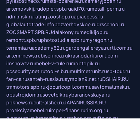
pylesostineco.ru
msts-ozarenie.ru
kameryjooan.ru
artemovskij.ru
dopler.spb.ru
aid70.ru
metall-perm.ru
ndm.msk.ru
ratingzooshop.ru
apiaccess.ru
globalautotrade.info
bezverhovskoe.ru
drsschool.ru
ZOOSMART.SPB.RU
dalakony.ru
medikijob.ru
remontt.spb.ru
photostudia.spb.ru
myragon.ru
terramia.ru
academy62.ru
gardengallereya.ru
rti.com.ru
artem-news.ru
biserinca.ru
krasnodarkurort.com
imshowtv.ru
mebel-v-tule.ru
mobtopik.ru
pcsecurity.net.ru
tool-sib.ru
multimetrunit.ru
sp-tour.ru
fan-cs.ru
santeh-russia.ru
symbian9.net.ru
DSHAIR.RU
tmmotors.spb.ru
xjocuricopii.com
musavtomat.msk.ru
obustrojdom.ru
sovetcik.ru
ybaranovskaya.ru
ppknews.ru
cult-alshei.ru
JAPANRUSSIA.RU
proekciyamebel.ru
imper-finans.ru
rim.org.ru
glamourai.ru
brassminus.ru
zabor-pro.ru
ftn.pp.ru
dorogoe58.ru
laimengpacker.ru
kuzova-zapchasti.ru
sageerp.ru
taxodrom.ru
dsrazvitie.ru
hardcity.net.ru