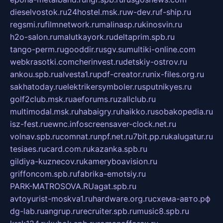
dieselvostok.ru
24hostel.msk.ru
w-dev.ru
f-ship.ru
regsmi.ru
filmnetwork.ru
malinasp.ru
kinosvin.ru
h2o-salon.ru
malutkayork.ru
deltaprim.spb.ru
tango-perm.ru
gooddir.ru
sgv.su
multiki-online.com
webkrasotki.com
cherinvest.ru
detskiy-ostrov.ru
ankou.spb.ru
alvesta1.ru
pdf-creator.ru
nix-files.org.ru
sakhatoday.ru
elektrikersymboler.ru
sputnikyes.ru
golf2club.msk.ru
aeforums.ru
zallclub.ru
multimodal.msk.ru
habaigry.ru
haikko.ru
sobakopedia.ru
isz-fest.ru
ewnc.info
screensaver-clock.net.ru
volnav.spb.ru
comnat.ru
npf.net.ru
7bit.pp.ru
kalugatur.ru
tesiaes.ru
card.com.ru
kazanka.spb.ru
gildiya-kuznecov.ru
kameryboavision.ru
griffoncom.spb.ru
fabrika-emotsiy.ru
PARK-MATROSOVA.RU
agat.spb.ru
avtoyurist-moskva1.ru
hardware.org.ru
схема-авто.рф
dg-lab.ru
angrup.ru
recruiter.spb.ru
music8.spb.ru