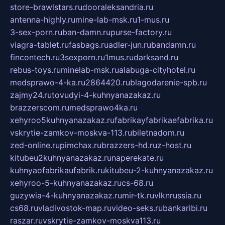
store-brawlstars.ru
dooraleksandria.ru
antenna-highly.ru
mine-lab-msk.ru
1-mus.ru
3-sex-porn.ru
ban-damn.ru
purse-factory.ru
viagra-tablet.ru
fasbags.ru
adler-jun.ru
bandamn.ru
fincontech.ru
3sexporn.ru
1mus.ru
darksand.ru
rebus-toys.ru
minelab-msk.ru
alabuga-cityhotel.ru
medsprawo-4-ka.ru
2864420.ru
blagodarenie-spb.ru
zajmy24.ru
tovudyi-4-kuhnyanazakaz.ru
brazzerscom.ru
medsprawo4ka.ru
xehyroo5kuhnyanazakaz.ru
fabrikayfabrikaefabrika.ru
vskrytie-zamkov-moskva-113.ru
biletnadom.ru
zed-online.ru
pimchax.ru
brazzers-hd.ru
z-host.ru
kitubeu2kuhnyanazakaz.ru
naperekate.ru
kuhnyaofabrikaufabrik.ru
kitubeu-2-kuhnyanazakaz.ru
xehyroo-5-kuhnyanazakaz.ru
cs-68.ru
guzywia-4-kuhnyanazakaz.ru
mir-tk.ru
vlknrussia.ru
cs68.ru
vladivostok-map.ru
video-seks.ru
bankaribi.ru
raszar.ru
vskrytie-zamkov-moskva113.ru