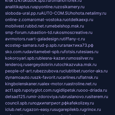
krsk124.ru
kubok.spb.ru
romanofforex.ru
analitikaplus.ru
spyonline.ru
zosikamery.ru
sloboda-ural.pp.ru
AUTO-COM.SU
hohota.net
alimy.ru
online-z.com
aromat-vostoka.ru
otdelkaexp.ru
mobilvest.ru
bbd.net.ru
mebelshop.msk.ru
smp-forum.ru
bastion-td.ru
kosmoscreative.ru
avrmotors.ru
art-galadesign.ru
tiffany-c.ru
ecostep-samara.ru
d-p.spb.ru
галактика73.рф
sko.com.ru
davitamebel-spb.ru
fotsis.ru
tesiaes.ru
kokoroyari.spb.ru
blesna-kazan.ru
mossilver.ru
lenderoq.ru
sergeydobrin.ru
tochkazvuka.msk.ru
people-of-art.ru
bezzubova.ru
clubtibet.ru
orior-aks.ru
dynamoauto.ru
szk-favorit.ru
carlines.ru
flatnsk.ru
kingbolenskaner.ru
alex-motor.ru
astroline.net.ru
act1.spb.ru
polyglot.com.ru
gidlipetsk.ru
ooo-driada.ru
detsad125.ru
mir-zdoroviya.ru
bruslanovo.ru
siterem.ru
council.spb.ru
лодкипатриот.рф
kafekolizey.ru
iclub.net.ru
gazon-easy.ru
sugarepilekb.ru
grinox.ru