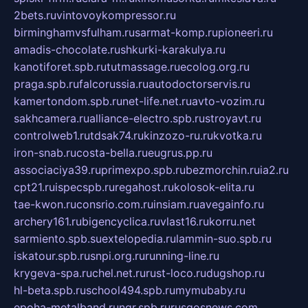
2bets.ru
vintovoykompressor.ru
birminghamvsfulham.ru
sarmat-komp.ru
pioneeri.ru
amadis-chocolate.ru
shkurki-karakulya.ru
kanotiforet.spb.ru
tutmassage.ru
ecolog.org.ru
praga.spb.ru
falcorussia.ru
autodoctorservis.ru
kamertondom.spb.ru
net-life.net.ru
avto-vozim.ru
sakhcamera.ru
alliance-electro.spb.ru
stroyavt.ru
controlweb1.ru
tdsak74.ru
kinzozo-ru.ru
kvotka.ru
iron-snab.ru
costa-bella.ru
eugrus.pp.ru
associaciya39.ru
primexpo.spb.ru
bezmorchin.ru
ia2.ru
cpt21.ru
ispecspb.ru
regahost.ru
kolosok-elita.ru
tae-kwon.ru
consrio.com.ru
insiam.ru
avegainfo.ru
archery161.ru
bigencyclica.ru
vlast16.ru
korru.net
sarmiento.spb.su
extelopedia.ru
lammin-suo.spb.ru
iskatour.spb.ru
snpi.org.ru
running-line.ru
krygeva-spa.ru
chel.net.ru
rust-loco.ru
dugshop.ru
hl-beta.spb.ru
school494.spb.ru
mymubaby.ru
epoha-metalband.ru
ngr.spb.ru
rusgosnews.com