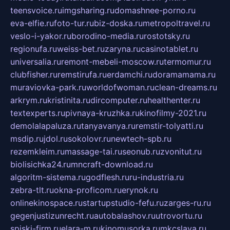
teensvoice.ru
imgsharing.ru
domashnee-porno.ru
eva-elfie.ru
foto-tur.ru
biz-doska.ru
metropoltravel.ru
veslo-i-yakor.ru
borodino-media.ru
rostotsky.ru
regionufa.ru
weiss-bet.ru
zaryna.ru
casinotablet.ru
universalia.ru
remont-mebeli-moscow.ru
termomur.ru
clubfisher.ru
remstirufa.ru
erdamchi.ru
doramamama.ru
muraviovka-park.ru
worldofwoman.ru
clean-dreams.ru
arkrym.ru
kristinita.ru
dircomputer.ru
healthenter.ru
textexperts.ru
pivnaya-kruzhka.ru
kinofilmy-2021.ru
demolalapaluza.ru
tanyavanya.ru
remstir-tolyatti.ru
msdip.ru
jdol.ru
sokolovr.ru
newtech-spb.ru
rezemkleim.ru
massage-tai.ru
seonub.ru
zvonitut.ru
biolisichka24.ru
mncraft-download.ru
algoritm-sistema.ru
godflesh.ru
ru-industria.ru
zebra-tlt.ru
okna-proficom.ru
erynok.ru
onlinekinospace.ru
startupstudio-fefu.ru
zarges-ru.ru
gegenjustizunrecht.ru
autobalashov.ru
utrovortu.ru
spiski-firm.ru
elara-m.ru
kinomusorka.ru
mkcslava.ru