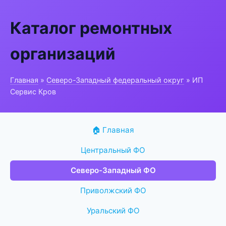
Каталог ремонтных
организаций
Главная
»
Северо-Западный федеральный округ
» ИП
Сервис Кров
🏠 Главная
Центральный ФО
Северо-Западный ФО
Приволжский ФО
Уральский ФО