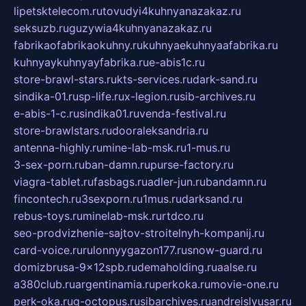
lipetsktelecom.ru
tovudyi4kuhnyanazakaz.ru
seksuzb.ru
guzywia4kuhnyanazakaz.ru
fabrikaofabrikaokuhny.ru
kuhnyaekuhnyaafabrika.ru
kuhnyaykuhnyayfabrika.ru
e-abis1c.ru
store-brawl-stars.ru
kts-services.ru
dark-sand.ru
sindika-01.ru
sp-life.ru
x-legion.ru
sib-archives.ru
e-abis-1-c.ru
sindika01.ru
venda-festival.ru
store-brawlstars.ru
dooraleksandria.ru
antenna-highly.ru
mine-lab-msk.ru
1-mus.ru
3-sex-porn.ru
ban-damn.ru
purse-factory.ru
viagra-tablet.ru
fasbags.ru
adler-jun.ru
bandamn.ru
fincontech.ru
3sexporn.ru
1mus.ru
darksand.ru
rebus-toys.ru
minelab-msk.ru
rtdco.ru
seo-prodvizhenie-sajtov-stroitelnyh-kompanij.ru
card-voice.ru
rulonnyygazon177.ru
snow-guard.ru
domizbrusa-9x12spb.ru
demaholding.ru
aalse.ru
a380club.ru
argentinamia.ru
perkoka.ru
movie-one.ru
perk-oka.ru
g-octopus.ru
sibarchives.ru
andreislyusar.ru