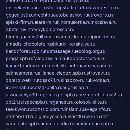
zebra-tlt.ru
okna-proficom.ru
erynok.ru
onlinekinospace.ru
startupstudio-fefu.ru
zarges-ru.ru
gegenjustizunrecht.ru
autobalashov.ru
utrovortu.ru
spiski-firm.ru
elara-m.ru
kinomusorka.ru
mkcslava.ru
2bets.ru
vintovoykompressor.ru
birminghamvsfulham.ru
sarmat-komp.ru
pioneeri.ru
amadis-chocolate.ru
shkurki-karakulya.ru
kanotiforet.spb.ru
tutmassage.ru
ecolog.org.ru
praga.spb.ru
falcorussia.ru
autodoctorservis.ru
kamertondom.spb.ru
net-life.net.ru
avto-vozim.ru
sakhcamera.ru
alliance-electro.spb.ru
stroyavt.ru
controlweb1.ru
tdsak74.ru
kinzozo-ru.ru
kvotka.ru
iron-snab.ru
costa-bella.ru
eugrus.pp.ru
associaciya39.ru
primexpo.spb.ru
bezmorchin.ru
ia2.ru
cpt21.ru
ispecspb.ru
regahost.ru
kolosok-elita.ru
tae-kwon.ru
consrio.com.ru
insiam.ru
avegainfo.ru
archery161.ru
bigencyclica.ru
vlast16.ru
korru.net
sarmiento.spb.su
extelopedia.ru
lammin-suo.spb.ru