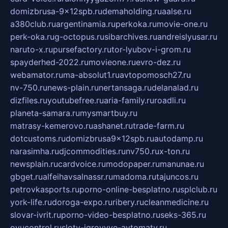
domizbrusa-9x12spb.ru
demaholding.ru
aalse.ru
a380club.ru
argentinamia.ru
perkoka.ru
movie-one.ru
perk-oka.ru
g-octopus.ru
sibarchives.ru
andreislyusar.ru
naruto-x.ru
pursefactory.ru
tor-lyubov-i-grom.ru
spayderhed-2022.ru
movieone.ru
evro-dez.ru
webamator.ru
ma-absolut1.ru
avtopomosch27.ru
nv-750.ru
news-plain.ru
nertansaga.ru
delanalad.ru
dizfiles.ru
youtubefree.ru
aria-family.ru
roadli.ru
planeta-samara.ru
mysmartbuy.ru
matrasy-kemerovo.ru
ashanet.ru
trade-farm.ru
dotcustoms.ru
domizbrusa9x12spb.ru
autodamp.ru
narasimha.ru
djcommodities.ru
nv750.ru
x-ton.ru
newsplain.ru
cardvoice.ru
modopaper.ru
manunae.ru
gbget.ru
alfeihavsalnassr.ru
madoma.ru
tajuncos.ru
petrovkasports.ru
porno-online-besplatno.ru
splclub.ru
york-life.ru
doroga-expo.ru
ribery.ru
cleanmedicine.ru
slovar-ivrit.ru
porno-video-besplatno.ru
seks-365.ru
ovucontrol.ru
sloty-igrovyye-avtomaty.ru