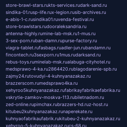
store-brawl-stars.ru
kts-services.ru
dark-sand.ru
sindika-01.ru
sp-life.ru
x-legion.ru
sib-archives.ru
e-abis-1-c.ru
sindika01.ru
venda-festival.ru
store-brawlstars.ru
dooraleksandria.ru
antenna-highly.ru
mine-lab-msk.ru
1-mus.ru
3-sex-porn.ru
ban-damn.ru
purse-factory.ru
viagra-tablet.ru
fasbags.ru
adler-jun.ru
bandamn.ru
fincontech.ru
3sexporn.ru
1mus.ru
darksand.ru
rebus-toys.ru
minelab-msk.ru
alabuga-cityhotel.ru
medsprawo-4-ka.ru
2864420.ru
blagodarenie-spb.ru
zajmy24.ru
tovudyi-4-kuhnyanazakaz.ru
brazzerscom.ru
medsprawo4ka.ru
xehyroo5kuhnyanazakaz.ru
fabrikayfabrikaefabrika.ru
vskrytie-zamkov-moskva-113.ru
biletnadom.ru
zed-online.ru
pimchax.ru
brazzers-hd.ru
z-host.ru
kitubeu2kuhnyanazakaz.ru
naperekate.ru
kuhnyaofabrikaufabrik.ru
kitubeu-2-kuhnyanazakaz.ru
xehyroo-5-kuhnyanazakaz.ru
cs-68.ru