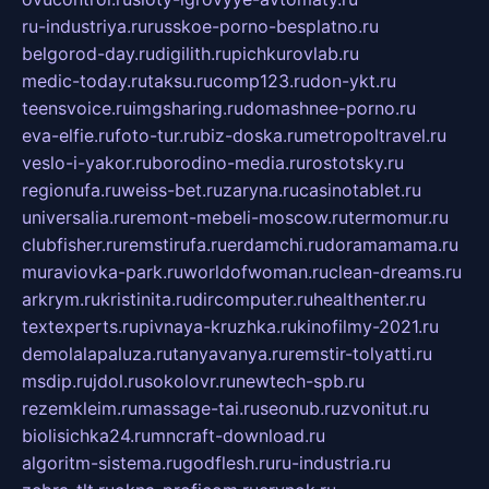
ru-industriya.ru
russkoe-porno-besplatno.ru
belgorod-day.ru
digilith.ru
pichkurovlab.ru
medic-today.ru
taksu.ru
comp123.ru
don-ykt.ru
teensvoice.ru
imgsharing.ru
domashnee-porno.ru
eva-elfie.ru
foto-tur.ru
biz-doska.ru
metropoltravel.ru
veslo-i-yakor.ru
borodino-media.ru
rostotsky.ru
regionufa.ru
weiss-bet.ru
zaryna.ru
casinotablet.ru
universalia.ru
remont-mebeli-moscow.ru
termomur.ru
clubfisher.ru
remstirufa.ru
erdamchi.ru
doramamama.ru
muraviovka-park.ru
worldofwoman.ru
clean-dreams.ru
arkrym.ru
kristinita.ru
dircomputer.ru
healthenter.ru
textexperts.ru
pivnaya-kruzhka.ru
kinofilmy-2021.ru
demolalapaluza.ru
tanyavanya.ru
remstir-tolyatti.ru
msdip.ru
jdol.ru
sokolovr.ru
newtech-spb.ru
rezemkleim.ru
massage-tai.ru
seonub.ru
zvonitut.ru
biolisichka24.ru
mncraft-download.ru
algoritm-sistema.ru
godflesh.ru
ru-industria.ru