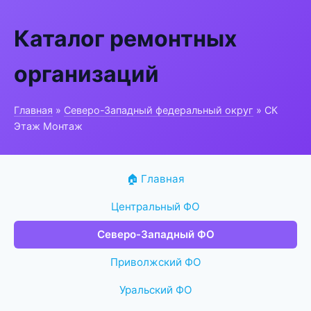
Каталог ремонтных
организаций
Главная
»
Северо-Западный федеральный округ
» СК
Этаж Монтаж
🏠 Главная
Центральный ФО
Северо-Западный ФО
Приволжский ФО
Уральский ФО