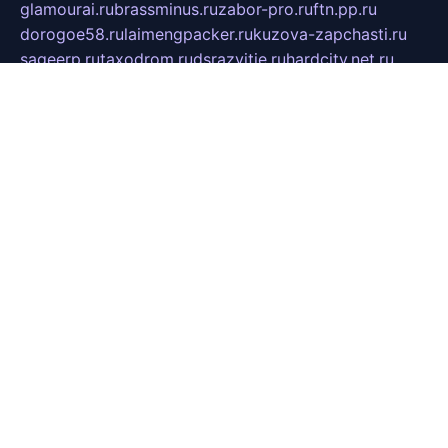
glamourai.ru
brassminus.ru
zabor-pro.ru
ftn.pp.ru
dorogoe58.ru
laimengpacker.ru
kuzova-zapchasti.ru
sageerp.ru
taxodrom.ru
dsrazvitie.ru
hardcity.net.ru
ratinghomegames.ru
topservice25.ru
gubernyan.ru
gtglasslined.ru
ii4.ru
tssport.spb.ru
andorra24.com
blackwallstreet.ru
oboimos.ru
optim-doors.com.ru
ikuch.ru
nycr.org.ru
npa21.ru
vremya-ch.spb.ru
desert000.ru
ivtorgi.ru
ifiori.ru
catalog-statei.ru
dcv.org.ru
spetsmaster174.ru
ipkameryhiseeu.ru
dum26.ru
ruspol.spb.ru
fr-opendp.ru
kam-solnyshko.ru
cheyenne-arapaho.ru
sevzapmetal.spb.ru
ted-lapidus.spb.ru
parasite-eliminator.ru
sigma-complete.ru
modernworld.ru
dama-moda.ru
eholot-group.ru
sk-nvkz.ru
DRONGOLD.RU
democratia2.ru
i-farmer.ru
mass-sport.org
jablonex.spb.ru
bookmess.ru
linkword.ru
refineua.com.ru
cs-spec.net.ru
altay-mebel.ru
DNK-THEATRE.RU
mechaniks.spb.ru
ipcamtechage.ru