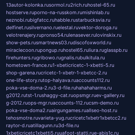
13autor-kolonka.ru
sormol.ru
2rich.ru
hostel-65.ru
hostserve.ru
porno-na-russkom.ru
mishinlab.ru
neznobi.ru
bigfatcc.ru
habble.ru
starbucksvia.ru
delfinet.ru
silvernano.ru
elestal.ru
vektor-doroga.ru
velotrenajery.ru
pronso54.ru
lenasever.ru
lovinskix.ru
show-pets.ru
smartnews03.ru
discofoxworld.ru
miraclecoon.ru
pongup.ru
hostel65.ru
liura.ru
glasspb.ru
firehunters.ru
gribowo.ru
gnalis.ru
bulkitula.ru
hometown-france.ru
1-xbeticricetc-1-xbetti-5.ru
shop-garena.ru
cricetc-1-xbetr-1-xbetcc-2.ru
one-life-story.ru
top-halyava.ru
accounts112.ru
poka-vse-doma-2.ru
3-d-file.ru
hahahaharms.ru
g2012.ru
tst-1.ru
shaggy-cat.ru
opsmgr.ru
ev-gallery.ru
g-2012.ru
ops-mgr.ru
accounts-112.ru
csm-demo.ru
poka-vse-doma2.ru
airgungames.ru
allseo-host.ru
tehosmotre.ru
varieta-yug.ru
cricetc1xbetr1xbetcc2.ru
raytor-d.ru
atillagunn.ru
3d-file.ru
1xbeticricetc1xbetti5.ru
uafoot-statti.ru
e-abis1c.ru