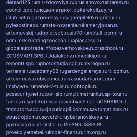
detsad125.ru
mir-zdoroviya.ru
bruslanovo.ru
siterem.ru
council.spb.ru
лодкипатриот.рф
kafekolizey.ru
iclub.net.ru
gazon-easy.ru
sugarepilekb.ru
grinox.ru
pylesostineco.ru
msts-ozarenie.ru
kameryjooan.ru
artemovskij.ru
dopler.spb.ru
aid70.ru
metall-perm.ru
ndm.msk.ru
ratingzooshop.ru
apiaccess.ru
globalautotrade.info
bezverhovskoe.ru
drsschool.ru
ZOOSMART.SPB.RU
dalakony.ru
medikijob.ru
remontt.spb.ru
photostudia.spb.ru
myragon.ru
terramia.ru
academy62.ru
gardengallereya.ru
rti.com.ru
artem-news.ru
biserinca.ru
krasnodarkurort.com
imshowtv.ru
mebel-v-tule.ru
mobtopik.ru
pcsecurity.net.ru
tool-sib.ru
multimetrunit.ru
sp-tour.ru
fan-cs.ru
santeh-russia.ru
symbian9.net.ru
DSHAIR.RU
tmmotors.spb.ru
xjocuricopii.com
musavtomat.msk.ru
obustrojdom.ru
sovetcik.ru
ybaranovskaya.ru
ppknews.ru
cult-alshei.ru
JAPANRUSSIA.RU
proekciyamebel.ru
imper-finans.ru
rim.org.ru