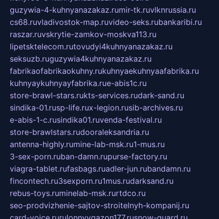
guzywia-4-kuhnyanazakaz.ru
mir-tk.ru
vlknrussia.ru
cs68.ru
vladivostok-map.ru
video-seks.ru
bankaribi.ru
raszar.ru
vskrytie-zamkov-moskva113.ru
lipetsktelecom.ru
tovudyi4kuhnyanazakaz.ru
seksuzb.ru
guzywia4kuhnyanazakaz.ru
fabrikaofabrikaokuhny.ru
kuhnyaekuhnyaafabrika.ru
kuhnyaykuhnyayfabrika.ru
e-abis1c.ru
store-brawl-stars.ru
kts-services.ru
dark-sand.ru
sindika-01.ru
sp-life.ru
x-legion.ru
sib-archives.ru
e-abis-1-c.ru
sindika01.ru
venda-festival.ru
store-brawlstars.ru
dooraleksandria.ru
antenna-highly.ru
mine-lab-msk.ru
1-mus.ru
3-sex-porn.ru
ban-damn.ru
purse-factory.ru
viagra-tablet.ru
fasbags.ru
adler-jun.ru
bandamn.ru
fincontech.ru
3sexporn.ru
1mus.ru
darksand.ru
rebus-toys.ru
minelab-msk.ru
rtdco.ru
seo-prodvizhenie-sajtov-stroitelnyh-kompanij.ru
card-voice.ru
rulonnyygazon177.ru
snow-guard.ru