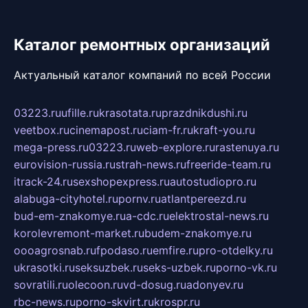
Каталог ремонтных организаций
Актуальный каталог компаний по всей России
03223.ru
ufille.ru
krasotata.ru
prazdnikdushi.ru
veetbox.ru
cinemapost.ru
ciam-fr.ru
kraft-you.ru
mega-press.ru
03223.ru
web-explore.ru
rastenuya.ru
eurovision-russia.ru
strah-news.ru
freeride-team.ru
itrack-24.ru
sexshopexpress.ru
autostudiopro.ru
alabuga-cityhotel.ru
pornv.ru
atlantpereezd.ru
bud-em-znakomye.ru
a-cdc.ru
elektrostal-news.ru
korolevremont-market.ru
budem-znakomye.ru
oooagrosnab.ru
fpodaso.ru
emfire.ru
pro-otdelky.ru
ukrasotki.ru
seksuzbek.ru
seks-uzbek.ru
porno-vk.ru
sovratili.ru
olecoon.ru
vd-dosug.ru
adonyev.ru
rbc-news.ru
porno-skvirt.ru
krospr.ru