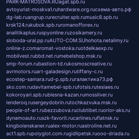
PARK-MATROSOVA.RU
agat.spb.ru
avtoyurist-moskva1.ru
hardware.org.ru
схема-авто.рф
dg-lab.ru
angrup.ru
recruiter.spb.ru
music8.spb.ru
krsk124.ru
kubok.spb.ru
romanofforex.ru
analitikaplus.ru
spyonline.ru
zosikamery.ru
sloboda-ural.pp.ru
AUTO-COM.SU
hohota.net
alimy.ru
online-z.com
aromat-vostoka.ru
otdelkaexp.ru
mobilvest.ru
bbd.net.ru
mebelshop.msk.ru
smp-forum.ru
bastion-td.ru
kosmoscreative.ru
avrmotors.ru
art-galadesign.ru
tiffany-c.ru
ecostep-samara.ru
d-p.spb.ru
галактика73.рф
sko.com.ru
davitamebel-spb.ru
fotsis.ru
tesiaes.ru
kokoroyari.spb.ru
blesna-kazan.ru
mossilver.ru
lenderoq.ru
sergeydobrin.ru
tochkazvuka.msk.ru
people-of-art.ru
bezzubova.ru
clubtibet.ru
orior-aks.ru
dynamoauto.ru
szk-favorit.ru
carlines.ru
flatnsk.ru
kingbolenskaner.ru
alex-motor.ru
astroline.net.ru
act1.spb.ru
polyglot.com.ru
gidlipetsk.ru
ooo-driada.ru