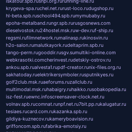
iskatour.spb.ru
snpi.org.ru
running-line.ru
krygeva-spa.ru
chel.net.ru
rust-loco.ru
dugshop.ru
hl-beta.spb.ru
school494.spb.ru
mymubaby.ru
epoha-metalband.ru
ngr.spb.ru
rusgosnews.com
dieselvostok.ru
24hostel.msk.ru
w-dev.ru
f-ship.ru
regsmi.ru
filmnetwork.ru
malinasp.ru
kinosvin.ru
h2o-salon.ru
malutkayork.ru
deltaprim.spb.ru
tango-perm.ru
gooddir.ru
sgv.su
multiki-online.com
webkrasotki.com
cherinvest.ru
detskiy-ostrov.ru
ankou.spb.ru
alvesta1.ru
pdf-creator.ru
nix-files.org.ru
sakhatoday.ru
elektrikersymboler.ru
sputnikyes.ru
golf2club.msk.ru
aeforums.ru
zallclub.ru
multimodal.msk.ru
habaigry.ru
haikko.ru
sobakopedia.ru
isz-fest.ru
ewnc.info
screensaver-clock.net.ru
volnav.spb.ru
comnat.ru
npf.net.ru
7bit.pp.ru
kalugatur.ru
tesiaes.ru
card.com.ru
kazanka.spb.ru
gildiya-kuznecov.ru
kameryboavision.ru
griffoncom.spb.ru
fabrika-emotsiy.ru