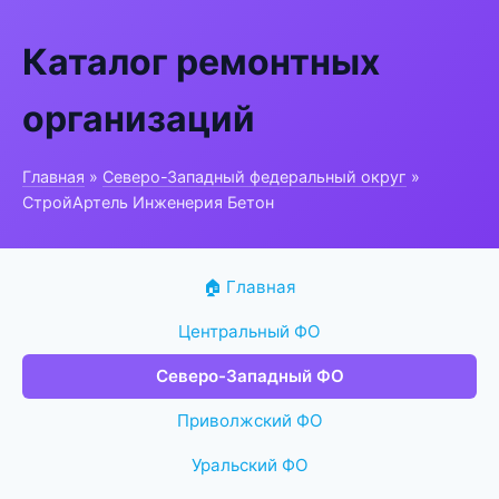
Каталог ремонтных
организаций
Главная
»
Северо-Западный федеральный округ
»
СтройАртель Инженерия Бетон
🏠 Главная
Центральный ФО
Северо-Западный ФО
Приволжский ФО
Уральский ФО