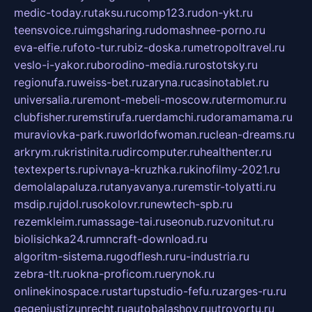
medic-today.ru
taksu.ru
comp123.ru
don-ykt.ru
teensvoice.ru
imgsharing.ru
domashnee-porno.ru
eva-elfie.ru
foto-tur.ru
biz-doska.ru
metropoltravel.ru
veslo-i-yakor.ru
borodino-media.ru
rostotsky.ru
regionufa.ru
weiss-bet.ru
zaryna.ru
casinotablet.ru
universalia.ru
remont-mebeli-moscow.ru
termomur.ru
clubfisher.ru
remstirufa.ru
erdamchi.ru
doramamama.ru
muraviovka-park.ru
worldofwoman.ru
clean-dreams.ru
arkrym.ru
kristinita.ru
dircomputer.ru
healthenter.ru
textexperts.ru
pivnaya-kruzhka.ru
kinofilmy-2021.ru
demolalapaluza.ru
tanyavanya.ru
remstir-tolyatti.ru
msdip.ru
jdol.ru
sokolovr.ru
newtech-spb.ru
rezemkleim.ru
massage-tai.ru
seonub.ru
zvonitut.ru
biolisichka24.ru
mncraft-download.ru
algoritm-sistema.ru
godflesh.ru
ru-industria.ru
zebra-tlt.ru
okna-proficom.ru
erynok.ru
onlinekinospace.ru
startupstudio-fefu.ru
zarges-ru.ru
gegenjustizunrecht.ru
autobalashov.ru
utrovortu.ru