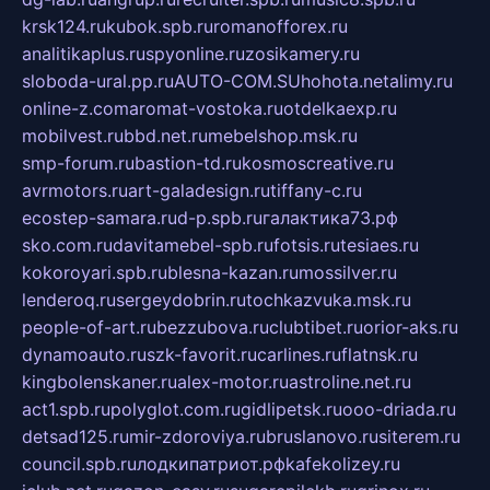
krsk124.ru
kubok.spb.ru
romanofforex.ru
analitikaplus.ru
spyonline.ru
zosikamery.ru
sloboda-ural.pp.ru
AUTO-COM.SU
hohota.net
alimy.ru
online-z.com
aromat-vostoka.ru
otdelkaexp.ru
mobilvest.ru
bbd.net.ru
mebelshop.msk.ru
smp-forum.ru
bastion-td.ru
kosmoscreative.ru
avrmotors.ru
art-galadesign.ru
tiffany-c.ru
ecostep-samara.ru
d-p.spb.ru
галактика73.рф
sko.com.ru
davitamebel-spb.ru
fotsis.ru
tesiaes.ru
kokoroyari.spb.ru
blesna-kazan.ru
mossilver.ru
lenderoq.ru
sergeydobrin.ru
tochkazvuka.msk.ru
people-of-art.ru
bezzubova.ru
clubtibet.ru
orior-aks.ru
dynamoauto.ru
szk-favorit.ru
carlines.ru
flatnsk.ru
kingbolenskaner.ru
alex-motor.ru
astroline.net.ru
act1.spb.ru
polyglot.com.ru
gidlipetsk.ru
ooo-driada.ru
detsad125.ru
mir-zdoroviya.ru
bruslanovo.ru
siterem.ru
council.spb.ru
лодкипатриот.рф
kafekolizey.ru