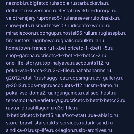
neznobi.ru
bigfatcc.ru
habble.ru
starbucksvia.ru
delfinet.ru
silvernano.ru
elestal.ru
vektor-doroga.ru
velotrenajery.ru
pronso54.ru
lenasever.ru
lovinskix.ru
show-pets.ru
smartnews03.ru
discofoxworld.ru
miraclecoon.ru
pongup.ru
hostel65.ru
liura.ru
glasspb.ru
firehunters.ru
gribowo.ru
gnalis.ru
bulkitula.ru
hometown-france.ru
1-xbeticricetc-1-xbetti-5.ru
shop-garena.ru
cricetc-1-xbetr-1-xbetcc-2.ru
one-life-story.ru
top-halyava.ru
accounts112.ru
poka-vse-doma-2.ru
3-d-file.ru
hahahaharms.ru
g2012.ru
tst-1.ru
shaggy-cat.ru
opsmgr.ru
ev-gallery.ru
g-2012.ru
ops-mgr.ru
accounts-112.ru
csm-demo.ru
poka-vse-doma2.ru
airgungames.ru
allseo-host.ru
tehosmotre.ru
varieta-yug.ru
cricetc1xbetr1xbetcc2.ru
raytor-d.ru
atillagunn.ru
3d-file.ru
1xbeticricetc1xbetti5.ru
uafoot-statti.ru
e-abis1c.ru
store-brawl-stars.ru
kts-services.ru
dark-sand.ru
sindika-01.ru
sp-life.ru
x-legion.ru
sib-archives.ru