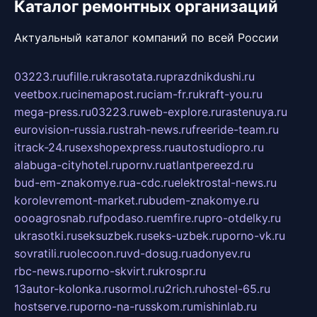
Каталог ремонтных организаций
Актуальный каталог компаний по всей России
03223.ru
ufille.ru
krasotata.ru
prazdnikdushi.ru
veetbox.ru
cinemapost.ru
ciam-fr.ru
kraft-you.ru
mega-press.ru
03223.ru
web-explore.ru
rastenuya.ru
eurovision-russia.ru
strah-news.ru
freeride-team.ru
itrack-24.ru
sexshopexpress.ru
autostudiopro.ru
alabuga-cityhotel.ru
pornv.ru
atlantpereezd.ru
bud-em-znakomye.ru
a-cdc.ru
elektrostal-news.ru
korolevremont-market.ru
budem-znakomye.ru
oooagrosnab.ru
fpodaso.ru
emfire.ru
pro-otdelky.ru
ukrasotki.ru
seksuzbek.ru
seks-uzbek.ru
porno-vk.ru
sovratili.ru
olecoon.ru
vd-dosug.ru
adonyev.ru
rbc-news.ru
porno-skvirt.ru
krospr.ru
13autor-kolonka.ru
sormol.ru
2rich.ru
hostel-65.ru
hostserve.ru
porno-na-russkom.ru
mishinlab.ru