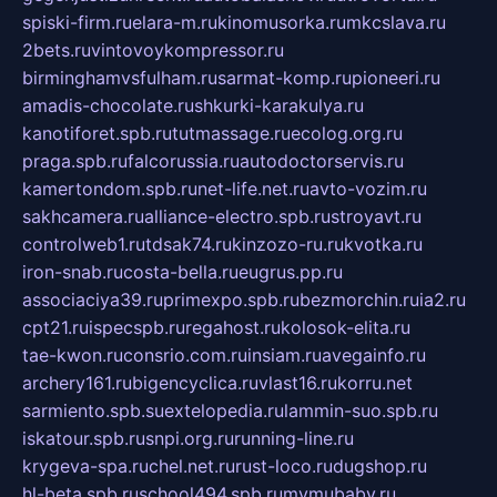
spiski-firm.ru
elara-m.ru
kinomusorka.ru
mkcslava.ru
2bets.ru
vintovoykompressor.ru
birminghamvsfulham.ru
sarmat-komp.ru
pioneeri.ru
amadis-chocolate.ru
shkurki-karakulya.ru
kanotiforet.spb.ru
tutmassage.ru
ecolog.org.ru
praga.spb.ru
falcorussia.ru
autodoctorservis.ru
kamertondom.spb.ru
net-life.net.ru
avto-vozim.ru
sakhcamera.ru
alliance-electro.spb.ru
stroyavt.ru
controlweb1.ru
tdsak74.ru
kinzozo-ru.ru
kvotka.ru
iron-snab.ru
costa-bella.ru
eugrus.pp.ru
associaciya39.ru
primexpo.spb.ru
bezmorchin.ru
ia2.ru
cpt21.ru
ispecspb.ru
regahost.ru
kolosok-elita.ru
tae-kwon.ru
consrio.com.ru
insiam.ru
avegainfo.ru
archery161.ru
bigencyclica.ru
vlast16.ru
korru.net
sarmiento.spb.su
extelopedia.ru
lammin-suo.spb.ru
iskatour.spb.ru
snpi.org.ru
running-line.ru
krygeva-spa.ru
chel.net.ru
rust-loco.ru
dugshop.ru
hl-beta.spb.ru
school494.spb.ru
mymubaby.ru