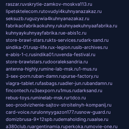
raszar.ru
vskrytie-zamkov-moskva113.ru
lipetsktelecom.ru
tovudyi4kuhnyanazakaz.ru
seksuzb.ru
guzywia4kuhnyanazakaz.ru
fabrikaofabrikaokuhny.ru
kuhnyaekuhnyaafabrika.ru
kuhnyaykuhnyayfabrika.ru
e-abis1c.ru
store-brawl-stars.ru
kts-services.ru
dark-sand.ru
sindika-01.ru
sp-life.ru
x-legion.ru
sib-archives.ru
e-abis-1-c.ru
sindika01.ru
venda-festival.ru
store-brawlstars.ru
dooraleksandria.ru
antenna-highly.ru
mine-lab-msk.ru
1-mus.ru
3-sex-porn.ru
ban-damn.ru
purse-factory.ru
viagra-tablet.ru
fasbags.ru
adler-jun.ru
bandamn.ru
fincontech.ru
3sexporn.ru
1mus.ru
darksand.ru
rebus-toys.ru
minelab-msk.ru
rtdco.ru
seo-prodvizhenie-sajtov-stroitelnyh-kompanij.ru
card-voice.ru
rulonnyygazon177.ru
snow-guard.ru
domizbrusa-9x12spb.ru
demaholding.ru
aalse.ru
a380club.ru
argentinamia.ru
perkoka.ru
movie-one.ru