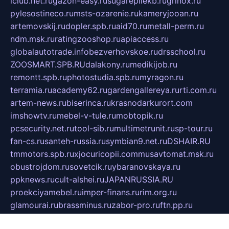
iclub.net.ru
gazon-easy.ru
sugarepilekb.ru
grinox.ru
pylesostineco.ru
msts-ozarenie.ru
kameryjooan.ru
artemovskij.ru
dopler.spb.ru
aid70.ru
metall-perm.ru
ndm.msk.ru
ratingzooshop.ru
apiaccess.ru
globalautotrade.info
bezverhovskoe.ru
drsschool.ru
ZOOSMART.SPB.RU
dalakony.ru
medikijob.ru
remontt.spb.ru
photostudia.spb.ru
myragon.ru
terramia.ru
academy62.ru
gardengallereya.ru
rti.com.ru
artem-news.ru
biserinca.ru
krasnodarkurort.com
imshowtv.ru
mebel-v-tule.ru
mobtopik.ru
pcsecurity.net.ru
tool-sib.ru
multimetrunit.ru
sp-tour.ru
fan-cs.ru
santeh-russia.ru
symbian9.net.ru
DSHAIR.RU
tmmotors.spb.ru
xjocuricopii.com
musavtomat.msk.ru
obustrojdom.ru
sovetcik.ru
ybaranovskaya.ru
ppknews.ru
cult-alshei.ru
JAPANRUSSIA.RU
proekciyamebel.ru
imper-finans.ru
rim.org.ru
glamourai.ru
brassminus.ru
zabor-pro.ru
ftn.pp.ru
dorogoe58.ru
laimengpacker.ru
kuzova-zapchasti.ru