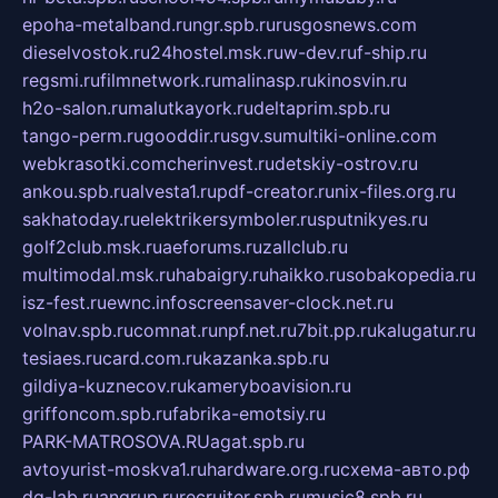
epoha-metalband.ru
ngr.spb.ru
rusgosnews.com
dieselvostok.ru
24hostel.msk.ru
w-dev.ru
f-ship.ru
regsmi.ru
filmnetwork.ru
malinasp.ru
kinosvin.ru
h2o-salon.ru
malutkayork.ru
deltaprim.spb.ru
tango-perm.ru
gooddir.ru
sgv.su
multiki-online.com
webkrasotki.com
cherinvest.ru
detskiy-ostrov.ru
ankou.spb.ru
alvesta1.ru
pdf-creator.ru
nix-files.org.ru
sakhatoday.ru
elektrikersymboler.ru
sputnikyes.ru
golf2club.msk.ru
aeforums.ru
zallclub.ru
multimodal.msk.ru
habaigry.ru
haikko.ru
sobakopedia.ru
isz-fest.ru
ewnc.info
screensaver-clock.net.ru
volnav.spb.ru
comnat.ru
npf.net.ru
7bit.pp.ru
kalugatur.ru
tesiaes.ru
card.com.ru
kazanka.spb.ru
gildiya-kuznecov.ru
kameryboavision.ru
griffoncom.spb.ru
fabrika-emotsiy.ru
PARK-MATROSOVA.RU
agat.spb.ru
avtoyurist-moskva1.ru
hardware.org.ru
схема-авто.рф
dg-lab.ru
angrup.ru
recruiter.spb.ru
music8.spb.ru