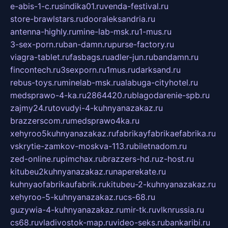
e-abis-1-c.ru
sindika01.ru
venda-festival.ru
store-brawlstars.ru
dooraleksandria.ru
antenna-highly.ru
mine-lab-msk.ru
1-mus.ru
3-sex-porn.ru
ban-damn.ru
purse-factory.ru
viagra-tablet.ru
fasbags.ru
adler-jun.ru
bandamn.ru
fincontech.ru
3sexporn.ru
1mus.ru
darksand.ru
rebus-toys.ru
minelab-msk.ru
alabuga-cityhotel.ru
medsprawo-4-ka.ru
2864420.ru
blagodarenie-spb.ru
zajmy24.ru
tovudyi-4-kuhnyanazakaz.ru
brazzerscom.ru
medsprawo4ka.ru
xehyroo5kuhnyanazakaz.ru
fabrikayfabrikaefabrika.ru
vskrytie-zamkov-moskva-113.ru
biletnadom.ru
zed-online.ru
pimchax.ru
brazzers-hd.ru
z-host.ru
kitubeu2kuhnyanazakaz.ru
naperekate.ru
kuhnyaofabrikaufabrik.ru
kitubeu-2-kuhnyanazakaz.ru
xehyroo-5-kuhnyanazakaz.ru
cs-68.ru
guzywia-4-kuhnyanazakaz.ru
mir-tk.ru
vlknrussia.ru
cs68.ru
vladivostok-map.ru
video-seks.ru
bankaribi.ru