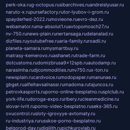
perk-oka.ru
g-octopus.ru
sibarchives.ru
andreislyusar.ru
naruto-x.ru
pursefactory.ru
tor-lyubov-i-grom.ru
spayderhed-2022.ru
movieone.ru
evro-dez.ru
webamator.ru
ma-absolut1.ru
avtopomosch27.ru
nv-750.ru
news-plain.ru
nertansaga.ru
delanalad.ru
dizfiles.ru
youtubefree.ru
aria-family.ru
roadli.ru
planeta-samara.ru
mysmartbuy.ru
matrasy-kemerovo.ru
ashanet.ru
trade-farm.ru
dotcustoms.ru
domizbrusa9x12spb.ru
autodamp.ru
narasimha.ru
djcommodities.ru
nv750.ru
x-ton.ru
newsplain.ru
cardvoice.ru
modopaper.ru
manunae.ru
gbget.ru
alfeihavsalnassr.ru
madoma.ru
tajuncos.ru
petrovkasports.ru
porno-online-besplatno.ru
splclub.ru
york-life.ru
doroga-expo.ru
ribery.ru
cleanmedicine.ru
slovar-ivrit.ru
porno-video-besplatno.ru
seks-365.ru
ovucontrol.ru
sloty-igrovyye-avtomaty.ru
ru-industriya.ru
russkoe-porno-besplatno.ru
belgorod-day.ru
digilith.ru
pichkurovlab.ru