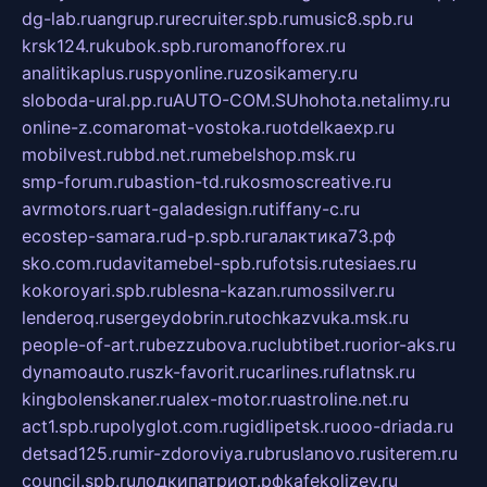
dg-lab.ru
angrup.ru
recruiter.spb.ru
music8.spb.ru
krsk124.ru
kubok.spb.ru
romanofforex.ru
analitikaplus.ru
spyonline.ru
zosikamery.ru
sloboda-ural.pp.ru
AUTO-COM.SU
hohota.net
alimy.ru
online-z.com
aromat-vostoka.ru
otdelkaexp.ru
mobilvest.ru
bbd.net.ru
mebelshop.msk.ru
smp-forum.ru
bastion-td.ru
kosmoscreative.ru
avrmotors.ru
art-galadesign.ru
tiffany-c.ru
ecostep-samara.ru
d-p.spb.ru
галактика73.рф
sko.com.ru
davitamebel-spb.ru
fotsis.ru
tesiaes.ru
kokoroyari.spb.ru
blesna-kazan.ru
mossilver.ru
lenderoq.ru
sergeydobrin.ru
tochkazvuka.msk.ru
people-of-art.ru
bezzubova.ru
clubtibet.ru
orior-aks.ru
dynamoauto.ru
szk-favorit.ru
carlines.ru
flatnsk.ru
kingbolenskaner.ru
alex-motor.ru
astroline.net.ru
act1.spb.ru
polyglot.com.ru
gidlipetsk.ru
ooo-driada.ru
detsad125.ru
mir-zdoroviya.ru
bruslanovo.ru
siterem.ru
council.spb.ru
лодкипатриот.рф
kafekolizey.ru