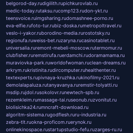
belgorod-day.ru
digilith.ru
pichkurovlab.ru
medic-today.ru
taksu.ru
comp123.ru
don-ykt.ru
teensvoice.ru
imgsharing.ru
domashnee-porno.ru
eva-elfie.ru
foto-tur.ru
biz-doska.ru
metropoltravel.ru
veslo-i-yakor.ru
borodino-media.ru
rostotsky.ru
regionufa.ru
weiss-bet.ru
zaryna.ru
casinotablet.ru
universalia.ru
remont-mebeli-moscow.ru
termomur.ru
clubfisher.ru
remstirufa.ru
erdamchi.ru
doramamama.ru
muraviovka-park.ru
worldofwoman.ru
clean-dreams.ru
arkrym.ru
kristinita.ru
dircomputer.ru
healthenter.ru
textexperts.ru
pivnaya-kruzhka.ru
kinofilmy-2021.ru
demolalapaluza.ru
tanyavanya.ru
remstir-tolyatti.ru
msdip.ru
jdol.ru
sokolovr.ru
newtech-spb.ru
rezemkleim.ru
massage-tai.ru
seonub.ru
zvonitut.ru
biolisichka24.ru
mncraft-download.ru
algoritm-sistema.ru
godflesh.ru
ru-industria.ru
zebra-tlt.ru
okna-proficom.ru
erynok.ru
onlinekinospace.ru
startupstudio-fefu.ru
zarges-ru.ru