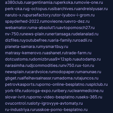
a380club.ru
argentinamia.ru
perkoka.ru
movie-one.ru
perk-oka.ru
g-octopus.ru
sibarchives.ru
andreislyusar.ru
naruto-x.ru
pursefactory.ru
tor-lyubov-i-grom.ru
spayderhed-2022.ru
movieone.ru
evro-dez.ru
webamator.ru
ma-absolut1.ru
avtopomosch27.ru
nv-750.ru
news-plain.ru
nertansaga.ru
delanalad.ru
dizfiles.ru
youtubefree.ru
aria-family.ru
roadli.ru
planeta-samara.ru
mysmartbuy.ru
matrasy-kemerovo.ru
ashanet.ru
trade-farm.ru
dotcustoms.ru
domizbrusa9x12spb.ru
autodamp.ru
narasimha.ru
djcommodities.ru
nv750.ru
x-ton.ru
newsplain.ru
cardvoice.ru
modopaper.ru
manunae.ru
gbget.ru
alfeihavsalnassr.ru
madoma.ru
tajuncos.ru
petrovkasports.ru
porno-online-besplatno.ru
splclub.ru
york-life.ru
doroga-expo.ru
ribery.ru
cleanmedicine.ru
slovar-ivrit.ru
porno-video-besplatno.ru
seks-365.ru
ovucontrol.ru
sloty-igrovyye-avtomaty.ru
ru-industriya.ru
russkoe-porno-besplatno.ru