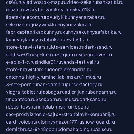
cs68.ru
vladivostok-map.ru
video-seks.ru
bankaribi.ru
raszar.ru
vskrytie-zamkov-moskva113.ru
lipetsktelecom.ru
tovudyi4kuhnyanazakaz.ru
seksuzb.ru
guzywia4kuhnyanazakaz.ru
fabrikaofabrikaokuhny.ru
kuhnyaekuhnyaafabrika.ru
kuhnyaykuhnyayfabrika.ru
e-abis1c.ru
store-brawl-stars.ru
kts-services.ru
dark-sand.ru
sindika-01.ru
sp-life.ru
x-legion.ru
sib-archives.ru
e-abis-1-c.ru
sindika01.ru
venda-festival.ru
store-brawlstars.ru
dooraleksandria.ru
antenna-highly.ru
mine-lab-msk.ru
1-mus.ru
3-sex-porn.ru
ban-damn.ru
purse-factory.ru
viagra-tablet.ru
fasbags.ru
adler-jun.ru
bandamn.ru
fincontech.ru
3sexporn.ru
1mus.ru
darksand.ru
rebus-toys.ru
minelab-msk.ru
rtdco.ru
seo-prodvizhenie-sajtov-stroitelnyh-kompanij.ru
card-voice.ru
rulonnyygazon177.ru
snow-guard.ru
domizbrusa-9x12spb.ru
demaholding.ru
aalse.ru