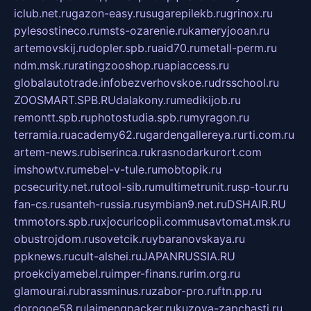
iclub.net.ru
gazon-easy.ru
sugarepilekb.ru
grinox.ru
pylesostineco.ru
msts-ozarenie.ru
kameryjooan.ru
artemovskij.ru
dopler.spb.ru
aid70.ru
metall-perm.ru
ndm.msk.ru
ratingzooshop.ru
apiaccess.ru
globalautotrade.info
bezverhovskoe.ru
drsschool.ru
ZOOSMART.SPB.RU
dalakony.ru
medikijob.ru
remontt.spb.ru
photostudia.spb.ru
myragon.ru
terramia.ru
academy62.ru
gardengallereya.ru
rti.com.ru
artem-news.ru
biserinca.ru
krasnodarkurort.com
imshowtv.ru
mebel-v-tule.ru
mobtopik.ru
pcsecurity.net.ru
tool-sib.ru
multimetrunit.ru
sp-tour.ru
fan-cs.ru
santeh-russia.ru
symbian9.net.ru
DSHAIR.RU
tmmotors.spb.ru
xjocuricopii.com
musavtomat.msk.ru
obustrojdom.ru
sovetcik.ru
ybaranovskaya.ru
ppknews.ru
cult-alshei.ru
JAPANRUSSIA.RU
proekciyamebel.ru
imper-finans.ru
rim.org.ru
glamourai.ru
brassminus.ru
zabor-pro.ru
ftn.pp.ru
dorogoe58.ru
laimengpacker.ru
kuzova-zapchasti.ru