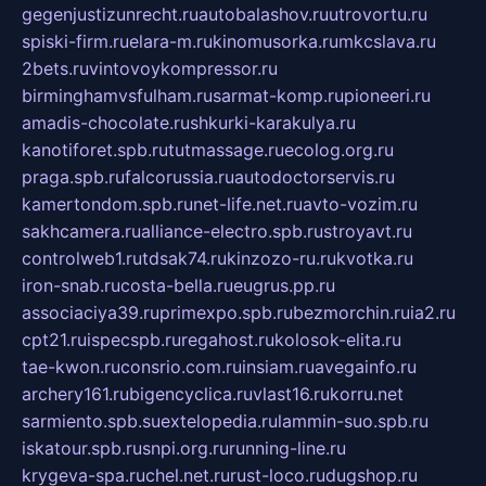
gegenjustizunrecht.ru
autobalashov.ru
utrovortu.ru
spiski-firm.ru
elara-m.ru
kinomusorka.ru
mkcslava.ru
2bets.ru
vintovoykompressor.ru
birminghamvsfulham.ru
sarmat-komp.ru
pioneeri.ru
amadis-chocolate.ru
shkurki-karakulya.ru
kanotiforet.spb.ru
tutmassage.ru
ecolog.org.ru
praga.spb.ru
falcorussia.ru
autodoctorservis.ru
kamertondom.spb.ru
net-life.net.ru
avto-vozim.ru
sakhcamera.ru
alliance-electro.spb.ru
stroyavt.ru
controlweb1.ru
tdsak74.ru
kinzozo-ru.ru
kvotka.ru
iron-snab.ru
costa-bella.ru
eugrus.pp.ru
associaciya39.ru
primexpo.spb.ru
bezmorchin.ru
ia2.ru
cpt21.ru
ispecspb.ru
regahost.ru
kolosok-elita.ru
tae-kwon.ru
consrio.com.ru
insiam.ru
avegainfo.ru
archery161.ru
bigencyclica.ru
vlast16.ru
korru.net
sarmiento.spb.su
extelopedia.ru
lammin-suo.spb.ru
iskatour.spb.ru
snpi.org.ru
running-line.ru
krygeva-spa.ru
chel.net.ru
rust-loco.ru
dugshop.ru