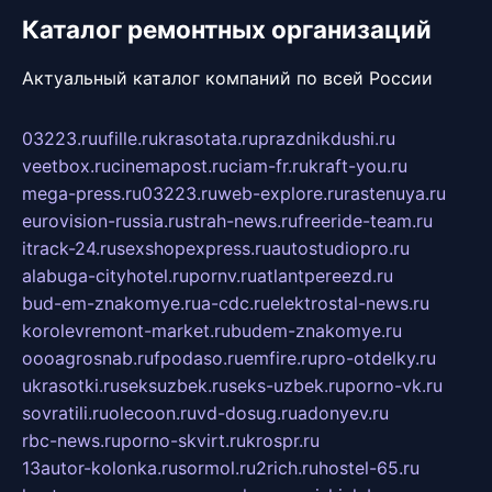
Каталог ремонтных организаций
Актуальный каталог компаний по всей России
03223.ru
ufille.ru
krasotata.ru
prazdnikdushi.ru
veetbox.ru
cinemapost.ru
ciam-fr.ru
kraft-you.ru
mega-press.ru
03223.ru
web-explore.ru
rastenuya.ru
eurovision-russia.ru
strah-news.ru
freeride-team.ru
itrack-24.ru
sexshopexpress.ru
autostudiopro.ru
alabuga-cityhotel.ru
pornv.ru
atlantpereezd.ru
bud-em-znakomye.ru
a-cdc.ru
elektrostal-news.ru
korolevremont-market.ru
budem-znakomye.ru
oooagrosnab.ru
fpodaso.ru
emfire.ru
pro-otdelky.ru
ukrasotki.ru
seksuzbek.ru
seks-uzbek.ru
porno-vk.ru
sovratili.ru
olecoon.ru
vd-dosug.ru
adonyev.ru
rbc-news.ru
porno-skvirt.ru
krospr.ru
13autor-kolonka.ru
sormol.ru
2rich.ru
hostel-65.ru