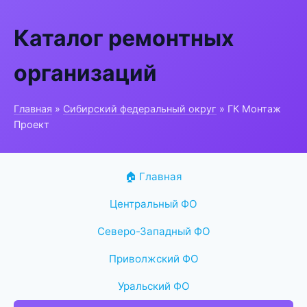
Каталог ремонтных
организаций
Главная
»
Сибирский федеральный округ
» ГК Монтаж
Проект
🏠 Главная
Центральный ФО
Северо-Западный ФО
Приволжский ФО
Уральский ФО