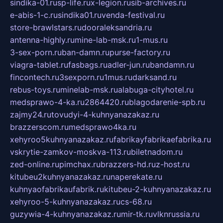
sindika-01.ru
sp-life.ru
x-legion.ru
sib-archives.ru
e-abis-1-c.ru
sindika01.ru
venda-festival.ru
store-brawlstars.ru
dooraleksandria.ru
antenna-highly.ru
mine-lab-msk.ru
1-mus.ru
3-sex-porn.ru
ban-damn.ru
purse-factory.ru
viagra-tablet.ru
fasbags.ru
adler-jun.ru
bandamn.ru
fincontech.ru
3sexporn.ru
1mus.ru
darksand.ru
rebus-toys.ru
minelab-msk.ru
alabuga-cityhotel.ru
medsprawo-4-ka.ru
2864420.ru
blagodarenie-spb.ru
zajmy24.ru
tovudyi-4-kuhnyanazakaz.ru
brazzerscom.ru
medsprawo4ka.ru
xehyroo5kuhnyanazakaz.ru
fabrikayfabrikaefabrika.ru
vskrytie-zamkov-moskva-113.ru
biletnadom.ru
zed-online.ru
pimchax.ru
brazzers-hd.ru
z-host.ru
kitubeu2kuhnyanazakaz.ru
naperekate.ru
kuhnyaofabrikaufabrik.ru
kitubeu-2-kuhnyanazakaz.ru
xehyroo-5-kuhnyanazakaz.ru
cs-68.ru
guzywia-4-kuhnyanazakaz.ru
mir-tk.ru
vlknrussia.ru