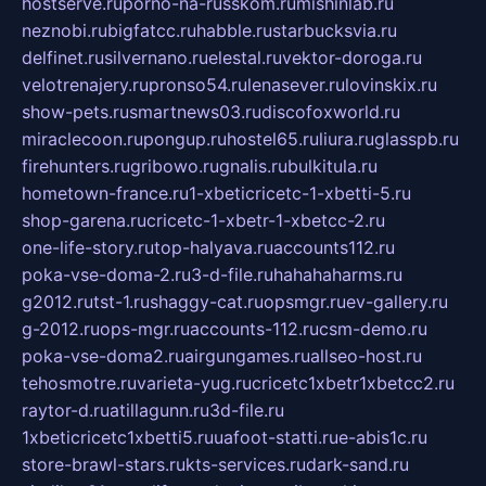
hostserve.ru
porno-na-russkom.ru
mishinlab.ru
neznobi.ru
bigfatcc.ru
habble.ru
starbucksvia.ru
delfinet.ru
silvernano.ru
elestal.ru
vektor-doroga.ru
velotrenajery.ru
pronso54.ru
lenasever.ru
lovinskix.ru
show-pets.ru
smartnews03.ru
discofoxworld.ru
miraclecoon.ru
pongup.ru
hostel65.ru
liura.ru
glasspb.ru
firehunters.ru
gribowo.ru
gnalis.ru
bulkitula.ru
hometown-france.ru
1-xbeticricetc-1-xbetti-5.ru
shop-garena.ru
cricetc-1-xbetr-1-xbetcc-2.ru
one-life-story.ru
top-halyava.ru
accounts112.ru
poka-vse-doma-2.ru
3-d-file.ru
hahahaharms.ru
g2012.ru
tst-1.ru
shaggy-cat.ru
opsmgr.ru
ev-gallery.ru
g-2012.ru
ops-mgr.ru
accounts-112.ru
csm-demo.ru
poka-vse-doma2.ru
airgungames.ru
allseo-host.ru
tehosmotre.ru
varieta-yug.ru
cricetc1xbetr1xbetcc2.ru
raytor-d.ru
atillagunn.ru
3d-file.ru
1xbeticricetc1xbetti5.ru
uafoot-statti.ru
e-abis1c.ru
store-brawl-stars.ru
kts-services.ru
dark-sand.ru