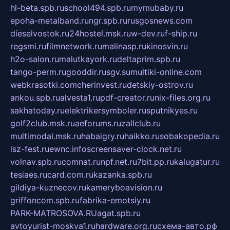
hl-beta.spb.ru
school494.spb.ru
mymubaby.ru
epoha-metalband.ru
ngr.spb.ru
rusgosnews.com
dieselvostok.ru
24hostel.msk.ru
w-dev.ru
f-ship.ru
regsmi.ru
filmnetwork.ru
malinasp.ru
kinosvin.ru
h2o-salon.ru
malutkayork.ru
deltaprim.spb.ru
tango-perm.ru
gooddir.ru
sgv.su
multiki-online.com
webkrasotki.com
cherinvest.ru
detskiy-ostrov.ru
ankou.spb.ru
alvesta1.ru
pdf-creator.ru
nix-files.org.ru
sakhatoday.ru
elektrikersymboler.ru
sputnikyes.ru
golf2club.msk.ru
aeforums.ru
zallclub.ru
multimodal.msk.ru
habaigry.ru
haikko.ru
sobakopedia.ru
isz-fest.ru
ewnc.info
screensaver-clock.net.ru
volnav.spb.ru
comnat.ru
npf.net.ru
7bit.pp.ru
kalugatur.ru
tesiaes.ru
card.com.ru
kazanka.spb.ru
gildiya-kuznecov.ru
kameryboavision.ru
griffoncom.spb.ru
fabrika-emotsiy.ru
PARK-MATROSOVA.RU
agat.spb.ru
avtoyurist-moskva1.ru
hardware.org.ru
схема-авто.рф