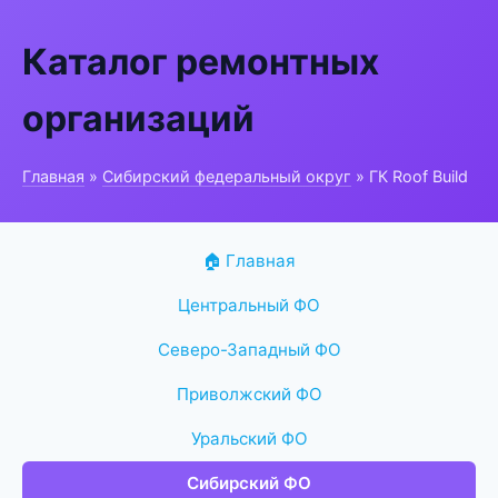
Каталог ремонтных
организаций
Главная
»
Сибирский федеральный округ
» ГК Roof Build
🏠 Главная
Центральный ФО
Северо-Западный ФО
Приволжский ФО
Уральский ФО
Сибирский ФО