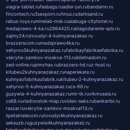
viagra-tablet.ru
fasbags.ru
adler-jun.ru
bandamn.ru
fincontech.ru
3sexporn.ru
1mus.ru
darksand.ru
rebus-toys.ru
minelab-msk.ru
alabuga-cityhotel.ru
medsprawo-4-ka.ru
2864420.ru
blagodarenie-spb.ru
zajmy24.ru
tovudyi-4-kuhnyanazakaz.ru
brazzerscom.ru
medsprawo4ka.ru
xehyroo5kuhnyanazakaz.ru
fabrikayfabrikaefabrika.ru
vskrytie-zamkov-moskva-113.ru
biletnadom.ru
zed-online.ru
pimchax.ru
brazzers-hd.ru
z-host.ru
kitubeu2kuhnyanazakaz.ru
naperekate.ru
kuhnyaofabrikaufabrik.ru
kitubeu-2-kuhnyanazakaz.ru
xehyroo-5-kuhnyanazakaz.ru
cs-68.ru
guzywia-4-kuhnyanazakaz.ru
mir-tk.ru
vlknrussia.ru
cs68.ru
vladivostok-map.ru
video-seks.ru
bankaribi.ru
raszar.ru
vskrytie-zamkov-moskva113.ru
lipetsktelecom.ru
tovudyi4kuhnyanazakaz.ru
seksuzb.ru
guzywia4kuhnyanazakaz.ru
fabrikaofabrikaokuhny.ru
kuhnyaekuhnyaafabrika.ru