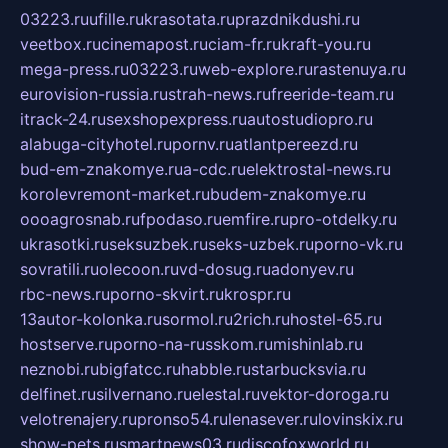
03223.ru
ufille.ru
krasotata.ru
prazdnikdushi.ru
veetbox.ru
cinemapost.ru
ciam-fr.ru
kraft-you.ru
mega-press.ru
03223.ru
web-explore.ru
rastenuya.ru
eurovision-russia.ru
strah-news.ru
freeride-team.ru
itrack-24.ru
sexshopexpress.ru
autostudiopro.ru
alabuga-cityhotel.ru
pornv.ru
atlantpereezd.ru
bud-em-znakomye.ru
a-cdc.ru
elektrostal-news.ru
korolevremont-market.ru
budem-znakomye.ru
oooagrosnab.ru
fpodaso.ru
emfire.ru
pro-otdelky.ru
ukrasotki.ru
seksuzbek.ru
seks-uzbek.ru
porno-vk.ru
sovratili.ru
olecoon.ru
vd-dosug.ru
adonyev.ru
rbc-news.ru
porno-skvirt.ru
krospr.ru
13autor-kolonka.ru
sormol.ru
2rich.ru
hostel-65.ru
hostserve.ru
porno-na-russkom.ru
mishinlab.ru
neznobi.ru
bigfatcc.ru
habble.ru
starbucksvia.ru
delfinet.ru
silvernano.ru
elestal.ru
vektor-doroga.ru
velotrenajery.ru
pronso54.ru
lenasever.ru
lovinskix.ru
show-pets.ru
smartnews03.ru
discofoxworld.ru