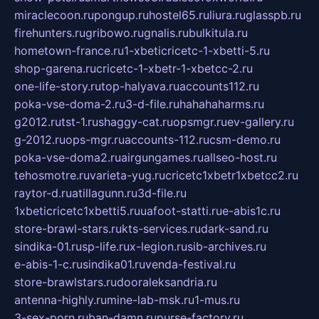
miraclecoon.ru
pongup.ru
hostel65.ru
liura.ru
glasspb.ru
firehunters.ru
gribowo.ru
gnalis.ru
bulkitula.ru
hometown-france.ru
1-xbeticricetc-1-xbetti-5.ru
shop-garena.ru
cricetc-1-xbetr-1-xbetcc-2.ru
one-life-story.ru
top-halyava.ru
accounts112.ru
poka-vse-doma-2.ru
3-d-file.ru
hahahaharms.ru
g2012.ru
tst-1.ru
shaggy-cat.ru
opsmgr.ru
ev-gallery.ru
g-2012.ru
ops-mgr.ru
accounts-112.ru
csm-demo.ru
poka-vse-doma2.ru
airgungames.ru
allseo-host.ru
tehosmotre.ru
varieta-yug.ru
cricetc1xbetr1xbetcc2.ru
raytor-d.ru
atillagunn.ru
3d-file.ru
1xbeticricetc1xbetti5.ru
uafoot-statti.ru
e-abis1c.ru
store-brawl-stars.ru
kts-services.ru
dark-sand.ru
sindika-01.ru
sp-life.ru
x-legion.ru
sib-archives.ru
e-abis-1-c.ru
sindika01.ru
venda-festival.ru
store-brawlstars.ru
dooraleksandria.ru
antenna-highly.ru
mine-lab-msk.ru
1-mus.ru
3-sex-porn.ru
ban-damn.ru
purse-factory.ru