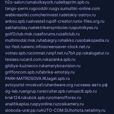
h2o-salon.ru
malutkayork.ru
deltaprim.spb.ru
tango-perm.ru
gooddir.ru
sgv.su
multiki-online.com
webkrasotki.com
cherinvest.ru
detskiy-ostrov.ru
ankou.spb.ru
alvesta1.ru
pdf-creator.ru
nix-files.org.ru
sakhatoday.ru
elektrikersymboler.ru
sputnikyes.ru
golf2club.msk.ru
aeforums.ru
zallclub.ru
multimodal.msk.ru
habaigry.ru
haikko.ru
sobakopedia.ru
isz-fest.ru
ewnc.info
screensaver-clock.net.ru
volnav.spb.ru
comnat.ru
npf.net.ru
7bit.pp.ru
kalugatur.ru
tesiaes.ru
card.com.ru
kazanka.spb.ru
gildiya-kuznecov.ru
kameryboavision.ru
griffoncom.spb.ru
fabrika-emotsiy.ru
PARK-MATROSOVA.RU
agat.spb.ru
avtoyurist-moskva1.ru
hardware.org.ru
схема-авто.рф
dg-lab.ru
angrup.ru
recruiter.spb.ru
music8.spb.ru
krsk124.ru
kubok.spb.ru
romanofforex.ru
analitikaplus.ru
spyonline.ru
zosikamery.ru
sloboda-ural.pp.ru
AUTO-COM.SU
hohota.net
alimy.ru