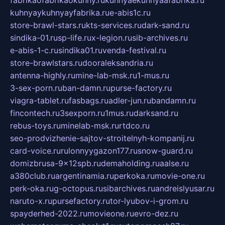
kuhnyaykuhnyayfabrika.ru
e-abis1c.ru
store-brawl-stars.ru
kts-services.ru
dark-sand.ru
sindika-01.ru
sp-life.ru
x-legion.ru
sib-archives.ru
e-abis-1-c.ru
sindika01.ru
venda-festival.ru
store-brawlstars.ru
dooraleksandria.ru
antenna-highly.ru
mine-lab-msk.ru
1-mus.ru
3-sex-porn.ru
ban-damn.ru
purse-factory.ru
viagra-tablet.ru
fasbags.ru
adler-jun.ru
bandamn.ru
fincontech.ru
3sexporn.ru
1mus.ru
darksand.ru
rebus-toys.ru
minelab-msk.ru
rtdco.ru
seo-prodvizhenie-sajtov-stroitelnyh-kompanij.ru
card-voice.ru
rulonnyygazon177.ru
snow-guard.ru
domizbrusa-9x12spb.ru
demaholding.ru
aalse.ru
a380club.ru
argentinamia.ru
perkoka.ru
movie-one.ru
perk-oka.ru
g-octopus.ru
sibarchives.ru
andreislyusar.ru
naruto-x.ru
pursefactory.ru
tor-lyubov-i-grom.ru
spayderhed-2022.ru
movieone.ru
evro-dez.ru