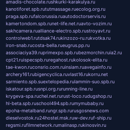
amadis-chocolate.ru
shkurki-karakulya.ru
kanotiforet.spb.ru
tutmassage.ru
ecolog.org.ru
praga.spb.ru
falcorussia.ru
autodoctorservis.ru
kamertondom.spb.ru
net-life.net.ru
avto-vozim.ru
sakhcamera.ru
alliance-electro.spb.ru
stroyavt.ru
controlweb1.ru
tdsak74.ru
kinzozo-ru.ru
kvotka.ru
iron-snab.ru
costa-bella.ru
eugrus.pp.ru
associaciya39.ru
primexpo.spb.ru
bezmorchin.ru
ia2.ru
cpt21.ru
ispecspb.ru
regahost.ru
kolosok-elita.ru
tae-kwon.ru
consrio.com.ru
insiam.ru
avegainfo.ru
archery161.ru
bigencyclica.ru
vlast16.ru
korru.net
sarmiento.spb.su
extelopedia.ru
lammin-suo.spb.ru
iskatour.spb.ru
snpi.org.ru
running-line.ru
krygeva-spa.ru
chel.net.ru
rust-loco.ru
dugshop.ru
hl-beta.spb.ru
school494.spb.ru
mymubaby.ru
epoha-metalband.ru
ngr.spb.ru
rusgosnews.com
dieselvostok.ru
24hostel.msk.ru
w-dev.ru
f-ship.ru
regsmi.ru
filmnetwork.ru
malinasp.ru
kinosvin.ru