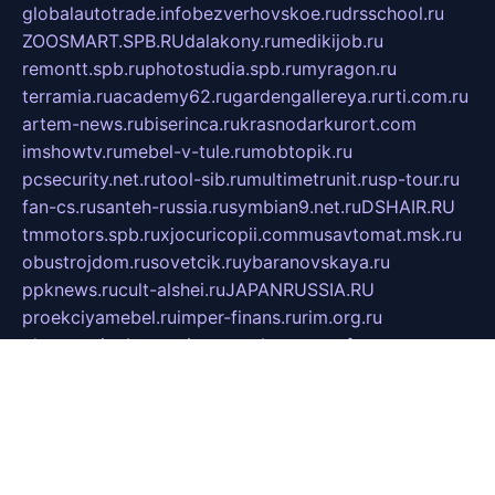
globalautotrade.info
bezverhovskoe.ru
drsschool.ru
ZOOSMART.SPB.RU
dalakony.ru
medikijob.ru
remontt.spb.ru
photostudia.spb.ru
myragon.ru
terramia.ru
academy62.ru
gardengallereya.ru
rti.com.ru
artem-news.ru
biserinca.ru
krasnodarkurort.com
imshowtv.ru
mebel-v-tule.ru
mobtopik.ru
pcsecurity.net.ru
tool-sib.ru
multimetrunit.ru
sp-tour.ru
fan-cs.ru
santeh-russia.ru
symbian9.net.ru
DSHAIR.RU
tmmotors.spb.ru
xjocuricopii.com
musavtomat.msk.ru
obustrojdom.ru
sovetcik.ru
ybaranovskaya.ru
ppknews.ru
cult-alshei.ru
JAPANRUSSIA.RU
proekciyamebel.ru
imper-finans.ru
rim.org.ru
glamourai.ru
brassminus.ru
zabor-pro.ru
ftn.pp.ru
dorogoe58.ru
laimengpacker.ru
kuzova-zapchasti.ru
sageerp.ru
taxodrom.ru
dsrazvitie.ru
hardcity.net.ru
ratinghomegames.ru
topservice25.ru
gubernyan.ru
gtglasslined.ru
ii4.ru
tssport.spb.ru
andorra24.com
blackwallstreet.ru
oboimos.ru
optim-doors.com.ru