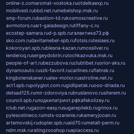
online-z.com
aromat-vostoka.ru
otdelkaexp.ru
mobilvest.ru
bbd.net.ru
mebelshop.msk.ru
smp-forum.ru
bastion-td.ru
kosmoscreative.ru
avrmotors.ru
art-galadesign.ru
tiffany-c.ru
ecostep-samara.ru
d-p.spb.ru
галактика73.рф
sko.com.ru
davitamebel-spb.ru
fotsis.ru
tesiaes.ru
kokoroyari.spb.ru
blesna-kazan.ru
mossilver.ru
lenderoq.ru
sergeydobrin.ru
tochkazvuka.msk.ru
people-of-art.ru
bezzubova.ru
clubtibet.ru
orior-aks.ru
dynamoauto.ru
szk-favorit.ru
carlines.ru
flatnsk.ru
kingbolenskaner.ru
alex-motor.ru
astroline.net.ru
act1.spb.ru
polyglot.com.ru
gidlipetsk.ru
ooo-driada.ru
detsad125.ru
mir-zdoroviya.ru
bruslanovo.ru
siterem.ru
council.spb.ru
лодкипатриот.рф
kafekolizey.ru
iclub.net.ru
gazon-easy.ru
sugarepilekb.ru
grinox.ru
pylesostineco.ru
msts-ozarenie.ru
kameryjooan.ru
artemovskij.ru
dopler.spb.ru
aid70.ru
metall-perm.ru
ndm.msk.ru
ratingzooshop.ru
apiaccess.ru