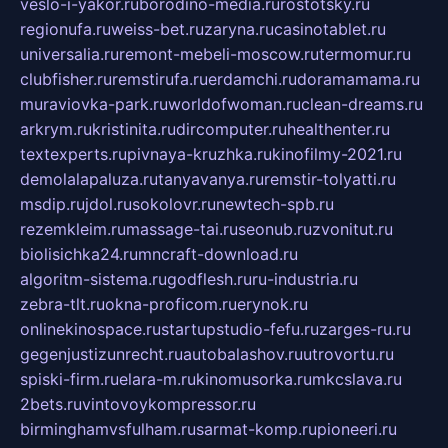
veslo-i-yakor.ru
borodino-media.ru
rostotsky.ru
regionufa.ru
weiss-bet.ru
zaryna.ru
casinotablet.ru
universalia.ru
remont-mebeli-moscow.ru
termomur.ru
clubfisher.ru
remstirufa.ru
erdamchi.ru
doramamama.ru
muraviovka-park.ru
worldofwoman.ru
clean-dreams.ru
arkrym.ru
kristinita.ru
dircomputer.ru
healthenter.ru
textexperts.ru
pivnaya-kruzhka.ru
kinofilmy-2021.ru
demolalapaluza.ru
tanyavanya.ru
remstir-tolyatti.ru
msdip.ru
jdol.ru
sokolovr.ru
newtech-spb.ru
rezemkleim.ru
massage-tai.ru
seonub.ru
zvonitut.ru
biolisichka24.ru
mncraft-download.ru
algoritm-sistema.ru
godflesh.ru
ru-industria.ru
zebra-tlt.ru
okna-proficom.ru
erynok.ru
onlinekinospace.ru
startupstudio-fefu.ru
zarges-ru.ru
gegenjustizunrecht.ru
autobalashov.ru
utrovortu.ru
spiski-firm.ru
elara-m.ru
kinomusorka.ru
mkcslava.ru
2bets.ru
vintovoykompressor.ru
birminghamvsfulham.ru
sarmat-komp.ru
pioneeri.ru