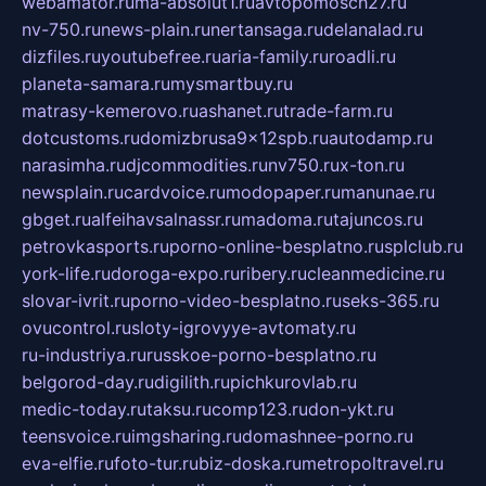
webamator.ru
ma-absolut1.ru
avtopomosch27.ru
nv-750.ru
news-plain.ru
nertansaga.ru
delanalad.ru
dizfiles.ru
youtubefree.ru
aria-family.ru
roadli.ru
planeta-samara.ru
mysmartbuy.ru
matrasy-kemerovo.ru
ashanet.ru
trade-farm.ru
dotcustoms.ru
domizbrusa9x12spb.ru
autodamp.ru
narasimha.ru
djcommodities.ru
nv750.ru
x-ton.ru
newsplain.ru
cardvoice.ru
modopaper.ru
manunae.ru
gbget.ru
alfeihavsalnassr.ru
madoma.ru
tajuncos.ru
petrovkasports.ru
porno-online-besplatno.ru
splclub.ru
york-life.ru
doroga-expo.ru
ribery.ru
cleanmedicine.ru
slovar-ivrit.ru
porno-video-besplatno.ru
seks-365.ru
ovucontrol.ru
sloty-igrovyye-avtomaty.ru
ru-industriya.ru
russkoe-porno-besplatno.ru
belgorod-day.ru
digilith.ru
pichkurovlab.ru
medic-today.ru
taksu.ru
comp123.ru
don-ykt.ru
teensvoice.ru
imgsharing.ru
domashnee-porno.ru
eva-elfie.ru
foto-tur.ru
biz-doska.ru
metropoltravel.ru