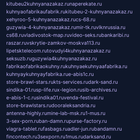
kitubeu2kuhnyanazakaz.ru
naperekate.ru
kuhnyaofabrikaufabrik.ru
kitubeu-2-kuhnyanazakaz.ru
xehyroo-5-kuhnyanazakaz.ru
cs-68.ru
guzywia-4-kuhnyanazakaz.ru
mir-tk.ru
vlknrussia.ru
cs68.ru
vladivostok-map.ru
video-seks.ru
bankaribi.ru
raszar.ru
vskrytie-zamkov-moskva113.ru
lipetsktelecom.ru
tovudyi4kuhnyanazakaz.ru
seksuzb.ru
guzywia4kuhnyanazakaz.ru
fabrikaofabrikaokuhny.ru
kuhnyaekuhnyaafabrika.ru
kuhnyaykuhnyayfabrika.ru
e-abis1c.ru
store-brawl-stars.ru
kts-services.ru
dark-sand.ru
sindika-01.ru
sp-life.ru
x-legion.ru
sib-archives.ru
e-abis-1-c.ru
sindika01.ru
venda-festival.ru
store-brawlstars.ru
dooraleksandria.ru
antenna-highly.ru
mine-lab-msk.ru
1-mus.ru
3-sex-porn.ru
ban-damn.ru
purse-factory.ru
viagra-tablet.ru
fasbags.ru
adler-jun.ru
bandamn.ru
fincontech.ru
3sexporn.ru
1mus.ru
darksand.ru