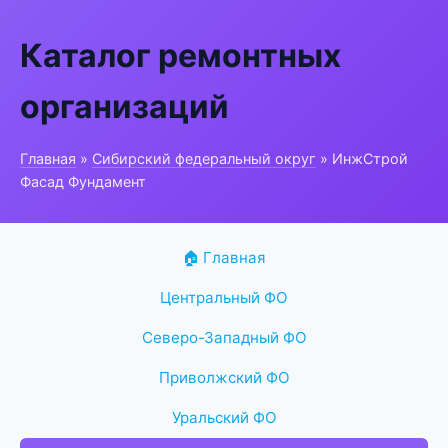
Каталог ремонтных
организаций
Главная
»
Сибирский федеральный округ
» ИнжСтрой
Фасад Фундамент
🏠 Главная
Центральный ФО
Северо-Западный ФО
Приволжский ФО
Уральский ФО