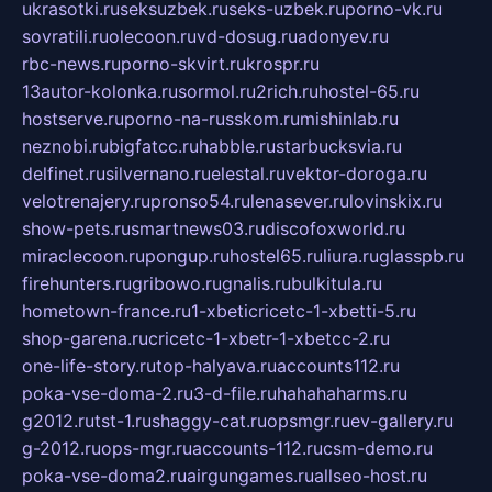
ukrasotki.ru
seksuzbek.ru
seks-uzbek.ru
porno-vk.ru
sovratili.ru
olecoon.ru
vd-dosug.ru
adonyev.ru
rbc-news.ru
porno-skvirt.ru
krospr.ru
13autor-kolonka.ru
sormol.ru
2rich.ru
hostel-65.ru
hostserve.ru
porno-na-russkom.ru
mishinlab.ru
neznobi.ru
bigfatcc.ru
habble.ru
starbucksvia.ru
delfinet.ru
silvernano.ru
elestal.ru
vektor-doroga.ru
velotrenajery.ru
pronso54.ru
lenasever.ru
lovinskix.ru
show-pets.ru
smartnews03.ru
discofoxworld.ru
miraclecoon.ru
pongup.ru
hostel65.ru
liura.ru
glasspb.ru
firehunters.ru
gribowo.ru
gnalis.ru
bulkitula.ru
hometown-france.ru
1-xbeticricetc-1-xbetti-5.ru
shop-garena.ru
cricetc-1-xbetr-1-xbetcc-2.ru
one-life-story.ru
top-halyava.ru
accounts112.ru
poka-vse-doma-2.ru
3-d-file.ru
hahahaharms.ru
g2012.ru
tst-1.ru
shaggy-cat.ru
opsmgr.ru
ev-gallery.ru
g-2012.ru
ops-mgr.ru
accounts-112.ru
csm-demo.ru
poka-vse-doma2.ru
airgungames.ru
allseo-host.ru