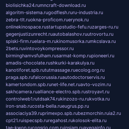
biolisichka24.ru
mncraft-download.ru
algoritm-sistema.ru
godflesh.ru
ru-industria.ru
zebra-tlt.ru
okna-proficom.ru
erynok.ru
onlinekinospace.ru
startupstudio-fefu.ru
zarges-ru.ru
gegenjustizunrecht.ru
autobalashov.ru
utrovortu.ru
spiski-firm.ru
elara-m.ru
kinomusorka.ru
mkcslava.ru
2bets.ru
vintovoykompressor.ru
birminghamvsfulham.ru
sarmat-komp.ru
pioneeri.ru
amadis-chocolate.ru
shkurki-karakulya.ru
kanotiforet.spb.ru
tutmassage.ru
ecolog.org.ru
praga.spb.ru
falcorussia.ru
autodoctorservis.ru
kamertondom.spb.ru
net-life.net.ru
avto-vozim.ru
sakhcamera.ru
alliance-electro.spb.ru
stroyavt.ru
controlweb1.ru
tdsak74.ru
kinzozo-ru.ru
kvotka.ru
iron-snab.ru
costa-bella.ru
eugrus.pp.ru
associaciya39.ru
primexpo.spb.ru
bezmorchin.ru
ia2.ru
cpt21.ru
ispecspb.ru
regahost.ru
kolosok-elita.ru
tae-kwon.ru
consrio.com.ru
insiam.ru
avegainfo.ru