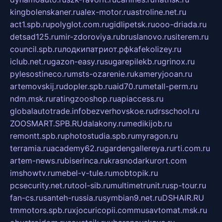
kingbolenskaner.ru
alex-motor.ru
astroline.net.ru
act1.spb.ru
polyglot.com.ru
gidlipetsk.ru
ooo-driada.ru
detsad125.ru
mir-zdoroviya.ru
bruslanovo.ru
siterem.ru
council.spb.ru
лодкипатриот.рф
kafekolizey.ru
iclub.net.ru
gazon-easy.ru
sugarepilekb.ru
grinox.ru
pylesostineco.ru
msts-ozarenie.ru
kameryjooan.ru
artemovskij.ru
dopler.spb.ru
aid70.ru
metall-perm.ru
ndm.msk.ru
ratingzooshop.ru
apiaccess.ru
globalautotrade.info
bezverhovskoe.ru
drsschool.ru
ZOOSMART.SPB.RU
dalakony.ru
medikijob.ru
remontt.spb.ru
photostudia.spb.ru
myragon.ru
terramia.ru
academy62.ru
gardengallereya.ru
rti.com.ru
artem-news.ru
biserinca.ru
krasnodarkurort.com
imshowtv.ru
mebel-v-tule.ru
mobtopik.ru
pcsecurity.net.ru
tool-sib.ru
multimetrunit.ru
sp-tour.ru
fan-cs.ru
santeh-russia.ru
symbian9.net.ru
DSHAIR.RU
tmmotors.spb.ru
xjocuricopii.com
musavtomat.msk.ru