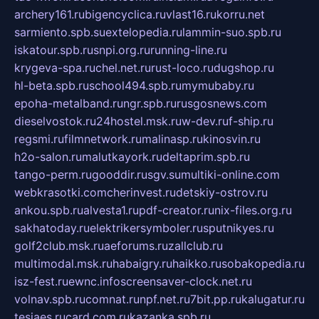
archery161.ru
bigencyclica.ru
vlast16.ru
korru.net
sarmiento.spb.su
extelopedia.ru
lammin-suo.spb.ru
iskatour.spb.ru
snpi.org.ru
running-line.ru
krygeva-spa.ru
chel.net.ru
rust-loco.ru
dugshop.ru
hl-beta.spb.ru
school494.spb.ru
mymubaby.ru
epoha-metalband.ru
ngr.spb.ru
rusgosnews.com
dieselvostok.ru
24hostel.msk.ru
w-dev.ru
f-ship.ru
regsmi.ru
filmnetwork.ru
malinasp.ru
kinosvin.ru
h2o-salon.ru
malutkayork.ru
deltaprim.spb.ru
tango-perm.ru
gooddir.ru
sgv.su
multiki-online.com
webkrasotki.com
cherinvest.ru
detskiy-ostrov.ru
ankou.spb.ru
alvesta1.ru
pdf-creator.ru
nix-files.org.ru
sakhatoday.ru
elektrikersymboler.ru
sputnikyes.ru
golf2club.msk.ru
aeforums.ru
zallclub.ru
multimodal.msk.ru
habaigry.ru
haikko.ru
sobakopedia.ru
isz-fest.ru
ewnc.info
screensaver-clock.net.ru
volnav.spb.ru
comnat.ru
npf.net.ru
7bit.pp.ru
kalugatur.ru
tesiaes.ru
card.com.ru
kazanka.spb.ru