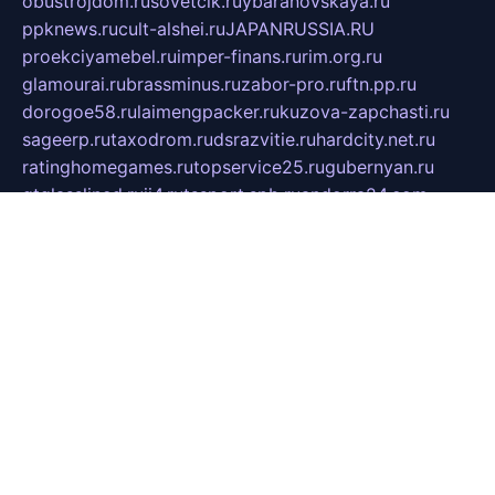
obustrojdom.ru
sovetcik.ru
ybaranovskaya.ru
ppknews.ru
cult-alshei.ru
JAPANRUSSIA.RU
proekciyamebel.ru
imper-finans.ru
rim.org.ru
glamourai.ru
brassminus.ru
zabor-pro.ru
ftn.pp.ru
dorogoe58.ru
laimengpacker.ru
kuzova-zapchasti.ru
sageerp.ru
taxodrom.ru
dsrazvitie.ru
hardcity.net.ru
ratinghomegames.ru
topservice25.ru
gubernyan.ru
gtglasslined.ru
ii4.ru
tssport.spb.ru
andorra24.com
blackwallstreet.ru
oboimos.ru
optim-doors.com.ru
ikuch.ru
nycr.org.ru
npa21.ru
vremya-ch.spb.ru
desert000.ru
ivtorgi.ru
ifiori.ru
catalog-statei.ru
dcv.org.ru
spetsmaster174.ru
ipkameryhiseeu.ru
dum26.ru
ruspol.spb.ru
fr-opendp.ru
kam-solnyshko.ru
cheyenne-arapaho.ru
sevzapmetal.spb.ru
ted-lapidus.spb.ru
parasite-eliminator.ru
sigma-complete.ru
modernworld.ru
dama-moda.ru
eholot-group.ru
sk-nvkz.ru
DRONGOLD.RU
democratia2.ru
i-farmer.ru
mass-sport.org