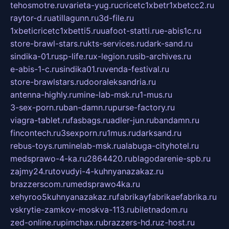
tehosmotre.ru
varieta-yug.ru
cricetc1xbetr1xbetcc2.ru
raytor-d.ru
atillagunn.ru
3d-file.ru
1xbeticricetc1xbetti5.ru
uafoot-statti.ru
e-abis1c.ru
store-brawl-stars.ru
kts-services.ru
dark-sand.ru
sindika-01.ru
sp-life.ru
x-legion.ru
sib-archives.ru
e-abis-1-c.ru
sindika01.ru
venda-festival.ru
store-brawlstars.ru
dooraleksandria.ru
antenna-highly.ru
mine-lab-msk.ru
1-mus.ru
3-sex-porn.ru
ban-damn.ru
purse-factory.ru
viagra-tablet.ru
fasbags.ru
adler-jun.ru
bandamn.ru
fincontech.ru
3sexporn.ru
1mus.ru
darksand.ru
rebus-toys.ru
minelab-msk.ru
alabuga-cityhotel.ru
medsprawo-4-ka.ru
2864420.ru
blagodarenie-spb.ru
zajmy24.ru
tovudyi-4-kuhnyanazakaz.ru
brazzerscom.ru
medsprawo4ka.ru
xehyroo5kuhnyanazakaz.ru
fabrikayfabrikaefabrika.ru
vskrytie-zamkov-moskva-113.ru
biletnadom.ru
zed-online.ru
pimchax.ru
brazzers-hd.ru
z-host.ru