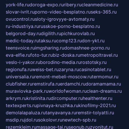
york-life.ru
doroga-expo.ru
ribery.ru
cleanmedicine.ru
slovar-ivrit.ru
porno-video-besplatno.ru
seks-365.ru
ovucontrol.ru
sloty-igrovyye-avtomaty.ru
ru-industriya.ru
russkoe-porno-besplatno.ru
belgorod-day.ru
digilith.ru
pichkurovlab.ru
medic-today.ru
taksu.ru
comp123.ru
don-ykt.ru
teensvoice.ru
imgsharing.ru
domashnee-porno.ru
eva-elfie.ru
foto-tur.ru
biz-doska.ru
metropoltravel.ru
veslo-i-yakor.ru
borodino-media.ru
rostotsky.ru
regionufa.ru
weiss-bet.ru
zaryna.ru
casinotablet.ru
universalia.ru
remont-mebeli-moscow.ru
termomur.ru
clubfisher.ru
remstirufa.ru
erdamchi.ru
doramamama.ru
muraviovka-park.ru
worldofwoman.ru
clean-dreams.ru
arkrym.ru
kristinita.ru
dircomputer.ru
healthenter.ru
textexperts.ru
pivnaya-kruzhka.ru
kinofilmy-2021.ru
demolalapaluza.ru
tanyavanya.ru
remstir-tolyatti.ru
msdip.ru
jdol.ru
sokolovr.ru
newtech-spb.ru
rezemkleim.ru
massage-tai.ru
seonub.ru
zvonitut.ru