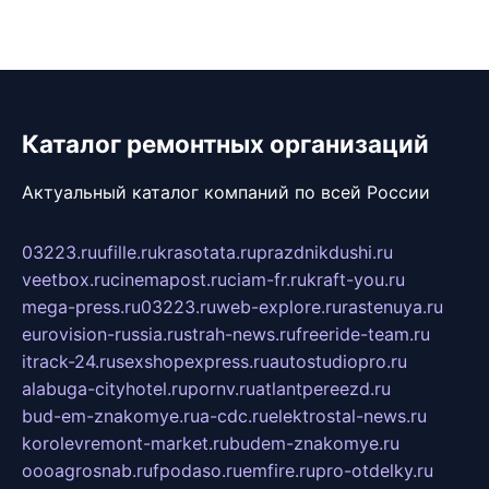
Каталог ремонтных организаций
Актуальный каталог компаний по всей России
03223.ru
ufille.ru
krasotata.ru
prazdnikdushi.ru
veetbox.ru
cinemapost.ru
ciam-fr.ru
kraft-you.ru
mega-press.ru
03223.ru
web-explore.ru
rastenuya.ru
eurovision-russia.ru
strah-news.ru
freeride-team.ru
itrack-24.ru
sexshopexpress.ru
autostudiopro.ru
alabuga-cityhotel.ru
pornv.ru
atlantpereezd.ru
bud-em-znakomye.ru
a-cdc.ru
elektrostal-news.ru
korolevremont-market.ru
budem-znakomye.ru
oooagrosnab.ru
fpodaso.ru
emfire.ru
pro-otdelky.ru