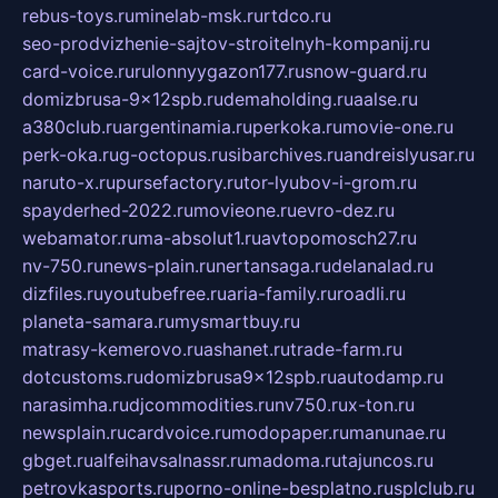
rebus-toys.ru
minelab-msk.ru
rtdco.ru
seo-prodvizhenie-sajtov-stroitelnyh-kompanij.ru
card-voice.ru
rulonnyygazon177.ru
snow-guard.ru
domizbrusa-9x12spb.ru
demaholding.ru
aalse.ru
a380club.ru
argentinamia.ru
perkoka.ru
movie-one.ru
perk-oka.ru
g-octopus.ru
sibarchives.ru
andreislyusar.ru
naruto-x.ru
pursefactory.ru
tor-lyubov-i-grom.ru
spayderhed-2022.ru
movieone.ru
evro-dez.ru
webamator.ru
ma-absolut1.ru
avtopomosch27.ru
nv-750.ru
news-plain.ru
nertansaga.ru
delanalad.ru
dizfiles.ru
youtubefree.ru
aria-family.ru
roadli.ru
planeta-samara.ru
mysmartbuy.ru
matrasy-kemerovo.ru
ashanet.ru
trade-farm.ru
dotcustoms.ru
domizbrusa9x12spb.ru
autodamp.ru
narasimha.ru
djcommodities.ru
nv750.ru
x-ton.ru
newsplain.ru
cardvoice.ru
modopaper.ru
manunae.ru
gbget.ru
alfeihavsalnassr.ru
madoma.ru
tajuncos.ru
petrovkasports.ru
porno-online-besplatno.ru
splclub.ru