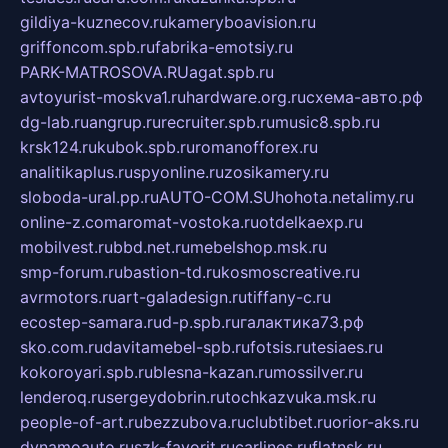
gildiya-kuznecov.ru
kameryboavision.ru
griffoncom.spb.ru
fabrika-emotsiy.ru
PARK-MATROSOVA.RU
agat.spb.ru
avtoyurist-moskva1.ru
hardware.org.ru
схема-авто.рф
dg-lab.ru
angrup.ru
recruiter.spb.ru
music8.spb.ru
krsk124.ru
kubok.spb.ru
romanofforex.ru
analitikaplus.ru
spyonline.ru
zosikamery.ru
sloboda-ural.pp.ru
AUTO-COM.SU
hohota.net
alimy.ru
online-z.com
aromat-vostoka.ru
otdelkaexp.ru
mobilvest.ru
bbd.net.ru
mebelshop.msk.ru
smp-forum.ru
bastion-td.ru
kosmoscreative.ru
avrmotors.ru
art-galadesign.ru
tiffany-c.ru
ecostep-samara.ru
d-p.spb.ru
галактика73.рф
sko.com.ru
davitamebel-spb.ru
fotsis.ru
tesiaes.ru
kokoroyari.spb.ru
blesna-kazan.ru
mossilver.ru
lenderoq.ru
sergeydobrin.ru
tochkazvuka.msk.ru
people-of-art.ru
bezzubova.ru
clubtibet.ru
orior-aks.ru
dynamoauto.ru
szk-favorit.ru
carlines.ru
flatnsk.ru