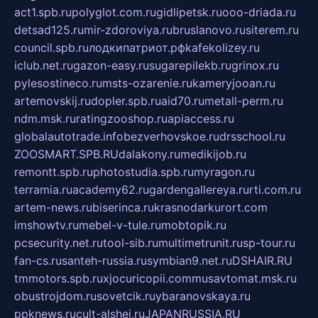
act1.spb.ru
polyglot.com.ru
gidlipetsk.ru
ooo-driada.ru
detsad125.ru
mir-zdoroviya.ru
bruslanovo.ru
siterem.ru
council.spb.ru
лодкипатриот.рф
kafekolizey.ru
iclub.net.ru
gazon-easy.ru
sugarepilekb.ru
grinox.ru
pylesostineco.ru
msts-ozarenie.ru
kameryjooan.ru
artemovskij.ru
dopler.spb.ru
aid70.ru
metall-perm.ru
ndm.msk.ru
ratingzooshop.ru
apiaccess.ru
globalautotrade.info
bezverhovskoe.ru
drsschool.ru
ZOOSMART.SPB.RU
dalakony.ru
medikijob.ru
remontt.spb.ru
photostudia.spb.ru
myragon.ru
terramia.ru
academy62.ru
gardengallereya.ru
rti.com.ru
artem-news.ru
biserinca.ru
krasnodarkurort.com
imshowtv.ru
mebel-v-tule.ru
mobtopik.ru
pcsecurity.net.ru
tool-sib.ru
multimetrunit.ru
sp-tour.ru
fan-cs.ru
santeh-russia.ru
symbian9.net.ru
DSHAIR.RU
tmmotors.spb.ru
xjocuricopii.com
musavtomat.msk.ru
obustrojdom.ru
sovetcik.ru
ybaranovskaya.ru
ppknews.ru
cult-alshei.ru
JAPANRUSSIA.RU