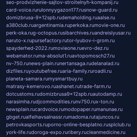
seo-prodvizhenie-sajtov-stroitelnyh-kompanij.ru
card-voice.ru
rulonnyygazon177.ru
snow-guard.ru
domizbrusa-9x12spb.ru
demaholding.ru
aalse.ru
a380club.ru
argentinamia.ru
perkoka.ru
movie-one.ru
perk-oka.ru
g-octopus.ru
sibarchives.ru
andreislyusar.ru
naruto-x.ru
pursefactory.ru
tor-lyubov-i-grom.ru
spayderhed-2022.ru
movieone.ru
evro-dez.ru
webamator.ru
ma-absolut1.ru
avtopomosch27.ru
nv-750.ru
news-plain.ru
nertansaga.ru
delanalad.ru
dizfiles.ru
youtubefree.ru
aria-family.ru
roadli.ru
planeta-samara.ru
mysmartbuy.ru
matrasy-kemerovo.ru
ashanet.ru
trade-farm.ru
dotcustoms.ru
domizbrusa9x12spb.ru
autodamp.ru
narasimha.ru
djcommodities.ru
nv750.ru
x-ton.ru
newsplain.ru
cardvoice.ru
modopaper.ru
manunae.ru
gbget.ru
alfeihavsalnassr.ru
madoma.ru
tajuncos.ru
petrovkasports.ru
porno-online-besplatno.ru
splclub.ru
york-life.ru
doroga-expo.ru
ribery.ru
cleanmedicine.ru