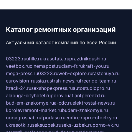
Каталог ремонтных организаций
Актуальный каталог компаний по всей России
03223.ru
ufille.ru
krasotata.ru
prazdnikdushi.ru
veetbox.ru
cinemapost.ru
ciam-fr.ru
kraft-you.ru
mega-press.ru
03223.ru
web-explore.ru
rastenuya.ru
eurovision-russia.ru
strah-news.ru
freeride-team.ru
itrack-24.ru
sexshopexpress.ru
autostudiopro.ru
alabuga-cityhotel.ru
pornv.ru
atlantpereezd.ru
bud-em-znakomye.ru
a-cdc.ru
elektrostal-news.ru
korolevremont-market.ru
budem-znakomye.ru
oooagrosnab.ru
fpodaso.ru
emfire.ru
pro-otdelky.ru
ukrasotki.ru
seksuzbek.ru
seks-uzbek.ru
porno-vk.ru