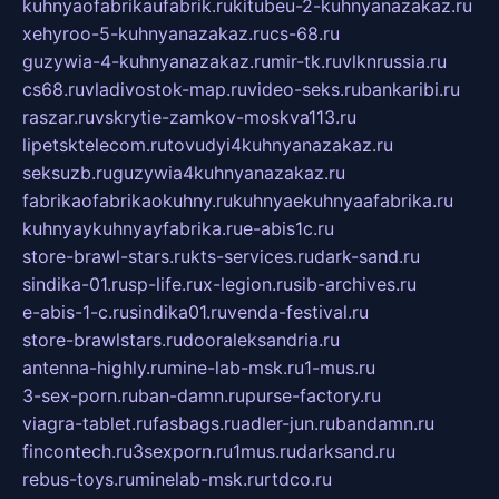
kuhnyaofabrikaufabrik.ru
kitubeu-2-kuhnyanazakaz.ru
xehyroo-5-kuhnyanazakaz.ru
cs-68.ru
guzywia-4-kuhnyanazakaz.ru
mir-tk.ru
vlknrussia.ru
cs68.ru
vladivostok-map.ru
video-seks.ru
bankaribi.ru
raszar.ru
vskrytie-zamkov-moskva113.ru
lipetsktelecom.ru
tovudyi4kuhnyanazakaz.ru
seksuzb.ru
guzywia4kuhnyanazakaz.ru
fabrikaofabrikaokuhny.ru
kuhnyaekuhnyaafabrika.ru
kuhnyaykuhnyayfabrika.ru
e-abis1c.ru
store-brawl-stars.ru
kts-services.ru
dark-sand.ru
sindika-01.ru
sp-life.ru
x-legion.ru
sib-archives.ru
e-abis-1-c.ru
sindika01.ru
venda-festival.ru
store-brawlstars.ru
dooraleksandria.ru
antenna-highly.ru
mine-lab-msk.ru
1-mus.ru
3-sex-porn.ru
ban-damn.ru
purse-factory.ru
viagra-tablet.ru
fasbags.ru
adler-jun.ru
bandamn.ru
fincontech.ru
3sexporn.ru
1mus.ru
darksand.ru
rebus-toys.ru
minelab-msk.ru
rtdco.ru