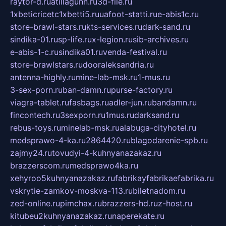
raytor-d.ru
atillagunn.ru
3d-file.ru
1xbeticricetc1xbetti5.ru
uafoot-statti.ru
e-abis1c.ru
store-brawl-stars.ru
kts-services.ru
dark-sand.ru
sindika-01.ru
sp-life.ru
x-legion.ru
sib-archives.ru
e-abis-1-c.ru
sindika01.ru
venda-festival.ru
store-brawlstars.ru
dooraleksandria.ru
antenna-highly.ru
mine-lab-msk.ru
1-mus.ru
3-sex-porn.ru
ban-damn.ru
purse-factory.ru
viagra-tablet.ru
fasbags.ru
adler-jun.ru
bandamn.ru
fincontech.ru
3sexporn.ru
1mus.ru
darksand.ru
rebus-toys.ru
minelab-msk.ru
alabuga-cityhotel.ru
medsprawo-4-ka.ru
2864420.ru
blagodarenie-spb.ru
zajmy24.ru
tovudyi-4-kuhnyanazakaz.ru
brazzerscom.ru
medsprawo4ka.ru
xehyroo5kuhnyanazakaz.ru
fabrikayfabrikaefabrika.ru
vskrytie-zamkov-moskva-113.ru
biletnadom.ru
zed-online.ru
pimchax.ru
brazzers-hd.ru
z-host.ru
kitubeu2kuhnyanazakaz.ru
naperekate.ru