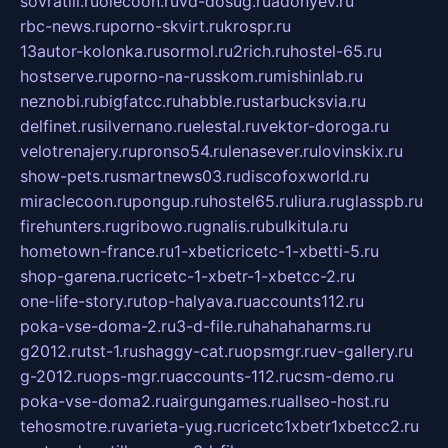
sovratili.ru
olecoon.ru
vd-dosug.ru
adonyev.ru
rbc-news.ru
porno-skvirt.ru
krospr.ru
13autor-kolonka.ru
sormol.ru
2rich.ru
hostel-65.ru
hostserve.ru
porno-na-russkom.ru
mishinlab.ru
neznobi.ru
bigfatcc.ru
habble.ru
starbucksvia.ru
delfinet.ru
silvernano.ru
elestal.ru
vektor-doroga.ru
velotrenajery.ru
pronso54.ru
lenasever.ru
lovinskix.ru
show-pets.ru
smartnews03.ru
discofoxworld.ru
miraclecoon.ru
pongup.ru
hostel65.ru
liura.ru
glasspb.ru
firehunters.ru
gribowo.ru
gnalis.ru
bulkitula.ru
hometown-france.ru
1-xbeticricetc-1-xbetti-5.ru
shop-garena.ru
cricetc-1-xbetr-1-xbetcc-2.ru
one-life-story.ru
top-halyava.ru
accounts112.ru
poka-vse-doma-2.ru
3-d-file.ru
hahahaharms.ru
g2012.ru
tst-1.ru
shaggy-cat.ru
opsmgr.ru
ev-gallery.ru
g-2012.ru
ops-mgr.ru
accounts-112.ru
csm-demo.ru
poka-vse-doma2.ru
airgungames.ru
allseo-host.ru
tehosmotre.ru
varieta-yug.ru
cricetc1xbetr1xbetcc2.ru