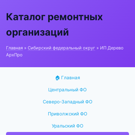
Каталог ремонтных
организаций
Главная
»
Сибирский федеральный округ
» ИП Дерево
АрхПро
🏠 Главная
Центральный ФО
Северо-Западный ФО
Приволжский ФО
Уральский ФО