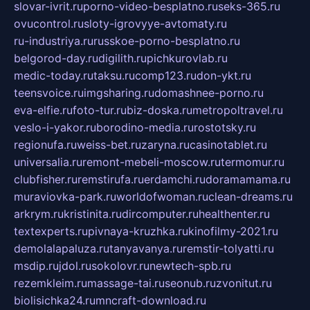
slovar-ivrit.ru
porno-video-besplatno.ru
seks-365.ru
ovucontrol.ru
sloty-igrovyye-avtomaty.ru
ru-industriya.ru
russkoe-porno-besplatno.ru
belgorod-day.ru
digilith.ru
pichkurovlab.ru
medic-today.ru
taksu.ru
comp123.ru
don-ykt.ru
teensvoice.ru
imgsharing.ru
domashnee-porno.ru
eva-elfie.ru
foto-tur.ru
biz-doska.ru
metropoltravel.ru
veslo-i-yakor.ru
borodino-media.ru
rostotsky.ru
regionufa.ru
weiss-bet.ru
zaryna.ru
casinotablet.ru
universalia.ru
remont-mebeli-moscow.ru
termomur.ru
clubfisher.ru
remstirufa.ru
erdamchi.ru
doramamama.ru
muraviovka-park.ru
worldofwoman.ru
clean-dreams.ru
arkrym.ru
kristinita.ru
dircomputer.ru
healthenter.ru
textexperts.ru
pivnaya-kruzhka.ru
kinofilmy-2021.ru
demolalapaluza.ru
tanyavanya.ru
remstir-tolyatti.ru
msdip.ru
jdol.ru
sokolovr.ru
newtech-spb.ru
rezemkleim.ru
massage-tai.ru
seonub.ru
zvonitut.ru
biolisichka24.ru
mncraft-download.ru