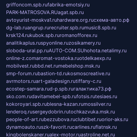
griffoncom.spb.ru
fabrika-emotsiy.ru
PARK-MATROSOVA.RU
agat.spb.ru
avtoyurist-moskva1.ru
hardware.org.ru
схема-авто.рф
dg-lab.ru
angrup.ru
recruiter.spb.ru
music8.spb.ru
krsk124.ru
kubok.spb.ru
romanofforex.ru
analitikaplus.ru
spyonline.ru
zosikamery.ru
sloboda-ural.pp.ru
AUTO-COM.SU
hohota.net
alimy.ru
online-z.com
aromat-vostoka.ru
otdelkaexp.ru
mobilvest.ru
bbd.net.ru
mebelshop.msk.ru
smp-forum.ru
bastion-td.ru
kosmoscreative.ru
avrmotors.ru
art-galadesign.ru
tiffany-c.ru
ecostep-samara.ru
d-p.spb.ru
галактика73.рф
sko.com.ru
davitamebel-spb.ru
fotsis.ru
tesiaes.ru
kokoroyari.spb.ru
blesna-kazan.ru
mossilver.ru
lenderoq.ru
sergeydobrin.ru
tochkazvuka.msk.ru
people-of-art.ru
bezzubova.ru
clubtibet.ru
orior-aks.ru
dynamoauto.ru
szk-favorit.ru
carlines.ru
flatnsk.ru
kingbolenskaner.ru
alex-motor.ru
astroline.net.ru