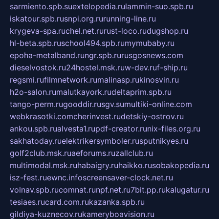
sarmiento.spb.su
extelopedia.ru
lammin-suo.spb.ru
iskatour.spb.ru
snpi.org.ru
running-line.ru
krygeva-spa.ru
chel.net.ru
rust-loco.ru
dugshop.ru
hl-beta.spb.ru
school494.spb.ru
mymubaby.ru
epoha-metalband.ru
ngr.spb.ru
rusgosnews.com
dieselvostok.ru
24hostel.msk.ru
w-dev.ru
f-ship.ru
regsmi.ru
filmnetwork.ru
malinasp.ru
kinosvin.ru
h2o-salon.ru
malutkayork.ru
deltaprim.spb.ru
tango-perm.ru
gooddir.ru
sgv.su
multiki-online.com
webkrasotki.com
cherinvest.ru
detskiy-ostrov.ru
ankou.spb.ru
alvesta1.ru
pdf-creator.ru
nix-files.org.ru
sakhatoday.ru
elektrikersymboler.ru
sputnikyes.ru
golf2club.msk.ru
aeforums.ru
zallclub.ru
multimodal.msk.ru
habaigry.ru
haikko.ru
sobakopedia.ru
isz-fest.ru
ewnc.info
screensaver-clock.net.ru
volnav.spb.ru
comnat.ru
npf.net.ru
7bit.pp.ru
kalugatur.ru
tesiaes.ru
card.com.ru
kazanka.spb.ru
gildiya-kuznecov.ru
kameryboavision.ru