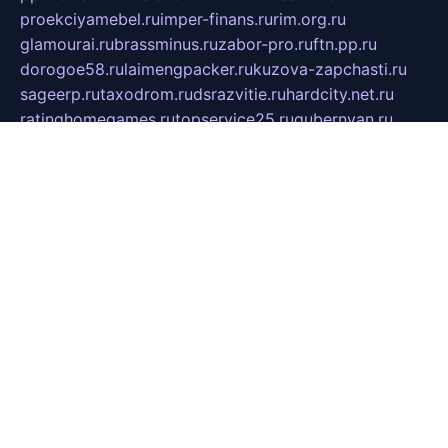
proekciyamebel.ru
imper-finans.ru
rim.org.ru
glamourai.ru
brassminus.ru
zabor-pro.ru
ftn.pp.ru
dorogoe58.ru
laimengpacker.ru
kuzova-zapchasti.ru
sageerp.ru
taxodrom.ru
dsrazvitie.ru
hardcity.net.ru
ratinghomegames.ru
topservice25.ru
gubernyan.ru
gtglasslined.ru
ii4.ru
tssport.spb.ru
andorra24.com
blackwallstreet.ru
oboimos.ru
optim-doors.com.ru
ikuch.ru
nycr.org.ru
npa21.ru
vremya-ch.spb.ru
desert000.ru
ivtorgi.ru
ifiori.ru
catalog-statei.ru
dcv.org.ru
spetsmaster174.ru
ipkameryhiseeu.ru
dum26.ru
ruspol.spb.ru
fr-opendp.ru
kam-solnyshko.ru
cheyenne-arapaho.ru
sevzapmetal.spb.ru
ted-lapidus.spb.ru
parasite-eliminator.ru
sigma-complete.ru
modernworld.ru
dama-moda.ru
eholot-group.ru
sk-nvkz.ru
DRONGOLD.RU
democratia2.ru
i-farmer.ru
mass-sport.org
jablonex.spb.ru
bookmess.ru
linkword.ru
refineua.com.ru
cs-spec.net.ru
altay-mebel.ru