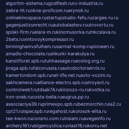
algoritm-sistema.ru
godflesh.ru
ru-industria.ru
zebra-tlt.ru
okna-proficom.ru
erynok.ru
onlinekinospace.ru
startupstudio-fefu.ru
zarges-ru.ru
gegenjustizunrecht.ru
autobalashov.ru
utrovortu.ru
spiski-firm.ru
elara-m.ru
kinomusorka.ru
mkcslava.ru
2bets.ru
vintovoykompressor.ru
birminghamvsfulham.ru
sarmat-komp.ru
pioneeri.ru
amadis-chocolate.ru
shkurki-karakulya.ru
kanotiforet.spb.ru
tutmassage.ru
ecolog.org.ru
praga.spb.ru
falcorussia.ru
autodoctorservis.ru
kamertondom.spb.ru
net-life.net.ru
avto-vozim.ru
sakhcamera.ru
alliance-electro.spb.ru
stroyavt.ru
controlweb1.ru
tdsak74.ru
kinzozo-ru.ru
kvotka.ru
iron-snab.ru
costa-bella.ru
eugrus.pp.ru
associaciya39.ru
primexpo.spb.ru
bezmorchin.ru
ia2.ru
cpt21.ru
ispecspb.ru
regahost.ru
kolosok-elita.ru
tae-kwon.ru
consrio.com.ru
insiam.ru
avegainfo.ru
archery161.ru
bigencyclica.ru
vlast16.ru
korru.net