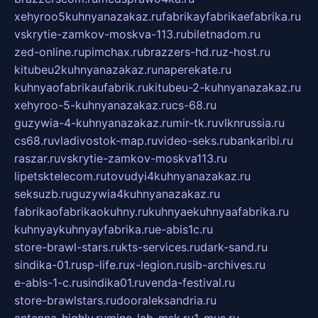
xehyroo5kuhnyanazakaz.ru
fabrikayfabrikaefabrika.ru
vskrytie-zamkov-moskva-113.ru
biletnadom.ru
zed-online.ru
pimchax.ru
brazzers-hd.ru
z-host.ru
kitubeu2kuhnyanazakaz.ru
naperekate.ru
kuhnyaofabrikaufabrik.ru
kitubeu-2-kuhnyanazakaz.ru
xehyroo-5-kuhnyanazakaz.ru
cs-68.ru
guzywia-4-kuhnyanazakaz.ru
mir-tk.ru
vlknrussia.ru
cs68.ru
vladivostok-map.ru
video-seks.ru
bankaribi.ru
raszar.ru
vskrytie-zamkov-moskva113.ru
lipetsktelecom.ru
tovudyi4kuhnyanazakaz.ru
seksuzb.ru
guzywia4kuhnyanazakaz.ru
fabrikaofabrikaokuhny.ru
kuhnyaekuhnyaafabrika.ru
kuhnyaykuhnyayfabrika.ru
e-abis1c.ru
store-brawl-stars.ru
kts-services.ru
dark-sand.ru
sindika-01.ru
sp-life.ru
x-legion.ru
sib-archives.ru
e-abis-1-c.ru
sindika01.ru
venda-festival.ru
store-brawlstars.ru
dooraleksandria.ru