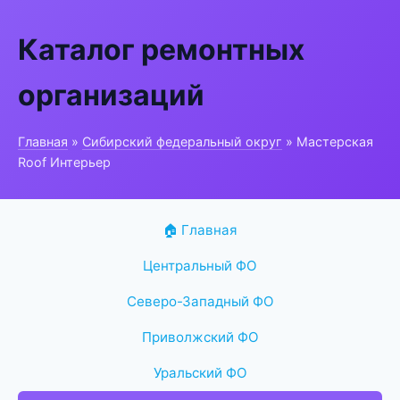
Каталог ремонтных
организаций
Главная
»
Сибирский федеральный округ
» Мастерская
Roof Интерьер
🏠 Главная
Центральный ФО
Северо-Западный ФО
Приволжский ФО
Уральский ФО