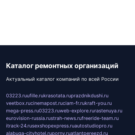
Каталог ремонтных организаций
Актуальный каталог компаний по всей России
03223.ru
ufille.ru
krasotata.ru
prazdnikdushi.ru
veetbox.ru
cinemapost.ru
ciam-fr.ru
kraft-you.ru
mega-press.ru
03223.ru
web-explore.ru
rastenuya.ru
eurovision-russia.ru
strah-news.ru
freeride-team.ru
itrack-24.ru
sexshopexpress.ru
autostudiopro.ru
alabuga-cityhotel.ru
pornv.ru
atlantpereezd.ru