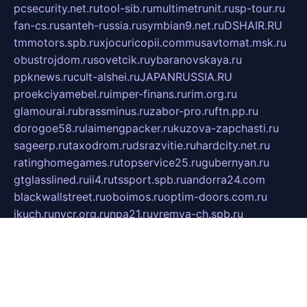
pcsecurity.net.ru
tool-sib.ru
multimetrunit.ru
sp-tour.ru
fan-cs.ru
santeh-russia.ru
symbian9.net.ru
DSHAIR.RU
tmmotors.spb.ru
xjocuricopii.com
musavtomat.msk.ru
obustrojdom.ru
sovetcik.ru
ybaranovskaya.ru
ppknews.ru
cult-alshei.ru
JAPANRUSSIA.RU
proekciyamebel.ru
imper-finans.ru
rim.org.ru
glamourai.ru
brassminus.ru
zabor-pro.ru
ftn.pp.ru
dorogoe58.ru
laimengpacker.ru
kuzova-zapchasti.ru
sageerp.ru
taxodrom.ru
dsrazvitie.ru
hardcity.net.ru
ratinghomegames.ru
topservice25.ru
gubernyan.ru
gtglasslined.ru
ii4.ru
tssport.spb.ru
andorra24.com
blackwallstreet.ru
oboimos.ru
optim-doors.com.ru
ikuch.ru
nycr.org.ru
npa21.ru
vremya-ch.spb.ru
desert000.ru
ivtorgi.ru
ifiori.ru
catalog-statei.ru
dcv.org.ru
spetsmaster174.ru
ipkameryhiseeu.ru
dum26.ru
ruspol.spb.ru
fr-opendp.ru
kam-solnyshko.ru
cheyenne-arapaho.ru
sevzapmetal.spb.ru
ted-lapidus.spb.ru
parasite-eliminator.ru