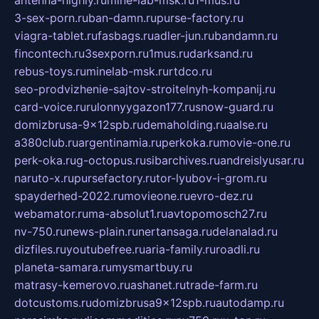
antenna-highly.ru
mine-lab-msk.ru
1-mus.ru
3-sex-porn.ru
ban-damn.ru
purse-factory.ru
viagra-tablet.ru
fasbags.ru
adler-jun.ru
bandamn.ru
fincontech.ru
3sexporn.ru
1mus.ru
darksand.ru
rebus-toys.ru
minelab-msk.ru
rtdco.ru
seo-prodvizhenie-sajtov-stroitelnyh-kompanij.ru
card-voice.ru
rulonnyygazon177.ru
snow-guard.ru
domizbrusa-9x12spb.ru
demaholding.ru
aalse.ru
a380club.ru
argentinamia.ru
perkoka.ru
movie-one.ru
perk-oka.ru
g-octopus.ru
sibarchives.ru
andreislyusar.ru
naruto-x.ru
pursefactory.ru
tor-lyubov-i-grom.ru
spayderhed-2022.ru
movieone.ru
evro-dez.ru
webamator.ru
ma-absolut1.ru
avtopomosch27.ru
nv-750.ru
news-plain.ru
nertansaga.ru
delanalad.ru
dizfiles.ru
youtubefree.ru
aria-family.ru
roadli.ru
planeta-samara.ru
mysmartbuy.ru
matrasy-kemerovo.ru
ashanet.ru
trade-farm.ru
dotcustoms.ru
domizbrusa9x12spb.ru
autodamp.ru