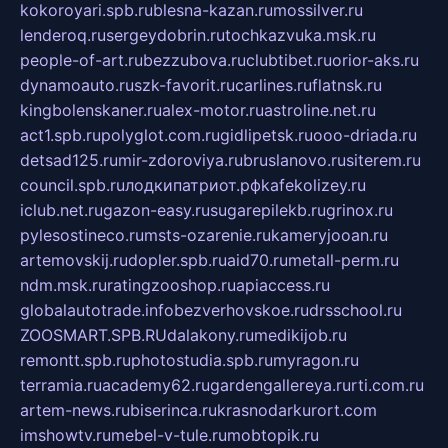
kokoroyari.spb.ru
blesna-kazan.ru
mossilver.ru
lenderoq.ru
sergeydobrin.ru
tochkazvuka.msk.ru
people-of-art.ru
bezzubova.ru
clubtibet.ru
orior-aks.ru
dynamoauto.ru
szk-favorit.ru
carlines.ru
flatnsk.ru
kingbolenskaner.ru
alex-motor.ru
astroline.net.ru
act1.spb.ru
polyglot.com.ru
gidlipetsk.ru
ooo-driada.ru
detsad125.ru
mir-zdoroviya.ru
bruslanovo.ru
siterem.ru
council.spb.ru
лодкипатриот.рф
kafekolizey.ru
iclub.net.ru
gazon-easy.ru
sugarepilekb.ru
grinox.ru
pylesostineco.ru
msts-ozarenie.ru
kameryjooan.ru
artemovskij.ru
dopler.spb.ru
aid70.ru
metall-perm.ru
ndm.msk.ru
ratingzooshop.ru
apiaccess.ru
globalautotrade.info
bezverhovskoe.ru
drsschool.ru
ZOOSMART.SPB.RU
dalakony.ru
medikijob.ru
remontt.spb.ru
photostudia.spb.ru
myragon.ru
terramia.ru
academy62.ru
gardengallereya.ru
rti.com.ru
artem-news.ru
biserinca.ru
krasnodarkurort.com
imshowtv.ru
mebel-v-tule.ru
mobtopik.ru