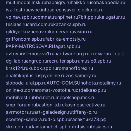
multimodal.msk.ru
habaigry.ru
haikko.ru
sobakopedia.ru
isz-fest.ru
ewnc.info
screensaver-clock.net.ru
volnav.spb.ru
comnat.ru
npf.net.ru
7bit.pp.ru
kalugatur.ru
tesiaes.ru
card.com.ru
kazanka.spb.ru
gildiya-kuznecov.ru
kameryboavision.ru
griffoncom.spb.ru
fabrika-emotsiy.ru
PARK-MATROSOVA.RU
agat.spb.ru
avtoyurist-moskva1.ru
hardware.org.ru
схема-авто.рф
dg-lab.ru
angrup.ru
recruiter.spb.ru
music8.spb.ru
krsk124.ru
kubok.spb.ru
romanofforex.ru
analitikaplus.ru
spyonline.ru
zosikamery.ru
sloboda-ural.pp.ru
AUTO-COM.SU
hohota.net
alimy.ru
online-z.com
aromat-vostoka.ru
otdelkaexp.ru
mobilvest.ru
bbd.net.ru
mebelshop.msk.ru
smp-forum.ru
bastion-td.ru
kosmoscreative.ru
avrmotors.ru
art-galadesign.ru
tiffany-c.ru
ecostep-samara.ru
d-p.spb.ru
галактика73.рф
sko.com.ru
davitamebel-spb.ru
fotsis.ru
tesiaes.ru