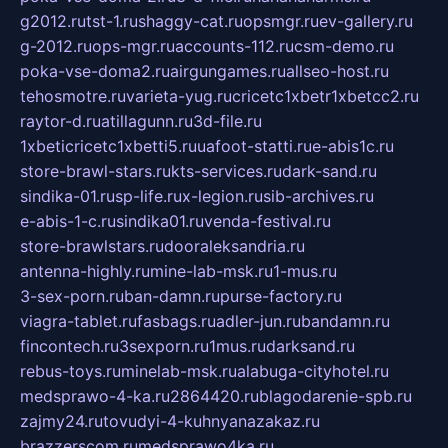
g2012.ru
tst-1.ru
shaggy-cat.ru
opsmgr.ru
ev-gallery.ru
g-2012.ru
ops-mgr.ru
accounts-112.ru
csm-demo.ru
poka-vse-doma2.ru
airgungames.ru
allseo-host.ru
tehosmotre.ru
varieta-yug.ru
cricetc1xbetr1xbetcc2.ru
raytor-d.ru
atillagunn.ru
3d-file.ru
1xbeticricetc1xbetti5.ru
uafoot-statti.ru
e-abis1c.ru
store-brawl-stars.ru
kts-services.ru
dark-sand.ru
sindika-01.ru
sp-life.ru
x-legion.ru
sib-archives.ru
e-abis-1-c.ru
sindika01.ru
venda-festival.ru
store-brawlstars.ru
dooraleksandria.ru
antenna-highly.ru
mine-lab-msk.ru
1-mus.ru
3-sex-porn.ru
ban-damn.ru
purse-factory.ru
viagra-tablet.ru
fasbags.ru
adler-jun.ru
bandamn.ru
fincontech.ru
3sexporn.ru
1mus.ru
darksand.ru
rebus-toys.ru
minelab-msk.ru
alabuga-cityhotel.ru
medsprawo-4-ka.ru
2864420.ru
blagodarenie-spb.ru
zajmy24.ru
tovudyi-4-kuhnyanazakaz.ru
brazzerscom.ru
medsprawo4ka.ru