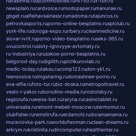
narasimha.ru
djcommodities.ru
nv750.ru
x-ton.ru
newsplain.ru
cardvoice.ru
modopaper.ru
manunae.ru
gbget.ru
alfeihavsalnassr.ru
madoma.ru
tajuncos.ru
petrovkasports.ru
porno-online-besplatno.ru
splclub.ru
york-life.ru
doroga-expo.ru
ribery.ru
cleanmedicine.ru
slovar-ivrit.ru
porno-video-besplatno.ru
seks-365.ru
ovucontrol.ru
sloty-igrovyye-avtomaty.ru
ru-industriya.ru
russkoe-porno-besplatno.ru
belgorod-day.ru
digilith.ru
pichkurovlab.ru
medic-today.ru
taksu.ru
comp123.ru
don-ykt.ru
teensvoice.ru
imgsharing.ru
domashnee-porno.ru
eva-elfie.ru
foto-tur.ru
biz-doska.ru
metropoltravel.ru
veslo-i-yakor.ru
borodino-media.ru
rostotsky.ru
regionufa.ru
weiss-bet.ru
zaryna.ru
casinotablet.ru
universalia.ru
remont-mebeli-moscow.ru
termomur.ru
clubfisher.ru
remstirufa.ru
erdamchi.ru
doramamama.ru
muraviovka-park.ru
worldofwoman.ru
clean-dreams.ru
arkrym.ru
kristinita.ru
dircomputer.ru
healthenter.ru