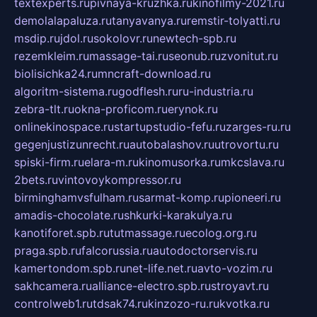
textexperts.ru
pivnaya-kruzhka.ru
kinofilmy-2021.ru
demolalapaluza.ru
tanyavanya.ru
remstir-tolyatti.ru
msdip.ru
jdol.ru
sokolovr.ru
newtech-spb.ru
rezemkleim.ru
massage-tai.ru
seonub.ru
zvonitut.ru
biolisichka24.ru
mncraft-download.ru
algoritm-sistema.ru
godflesh.ru
ru-industria.ru
zebra-tlt.ru
okna-proficom.ru
erynok.ru
onlinekinospace.ru
startupstudio-fefu.ru
zarges-ru.ru
gegenjustizunrecht.ru
autobalashov.ru
utrovortu.ru
spiski-firm.ru
elara-m.ru
kinomusorka.ru
mkcslava.ru
2bets.ru
vintovoykompressor.ru
birminghamvsfulham.ru
sarmat-komp.ru
pioneeri.ru
amadis-chocolate.ru
shkurki-karakulya.ru
kanotiforet.spb.ru
tutmassage.ru
ecolog.org.ru
praga.spb.ru
falcorussia.ru
autodoctorservis.ru
kamertondom.spb.ru
net-life.net.ru
avto-vozim.ru
sakhcamera.ru
alliance-electro.spb.ru
stroyavt.ru
controlweb1.ru
tdsak74.ru
kinzozo-ru.ru
kvotka.ru