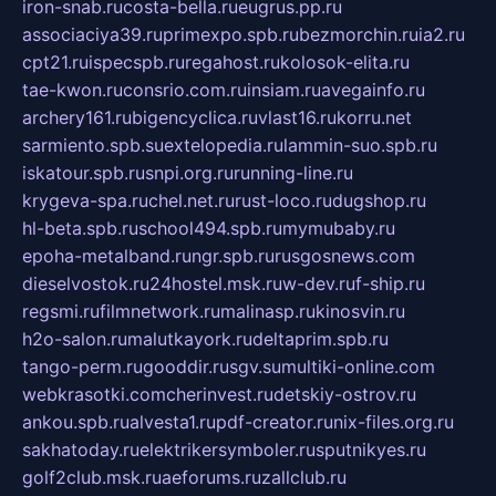
iron-snab.ru
costa-bella.ru
eugrus.pp.ru
associaciya39.ru
primexpo.spb.ru
bezmorchin.ru
ia2.ru
cpt21.ru
ispecspb.ru
regahost.ru
kolosok-elita.ru
tae-kwon.ru
consrio.com.ru
insiam.ru
avegainfo.ru
archery161.ru
bigencyclica.ru
vlast16.ru
korru.net
sarmiento.spb.su
extelopedia.ru
lammin-suo.spb.ru
iskatour.spb.ru
snpi.org.ru
running-line.ru
krygeva-spa.ru
chel.net.ru
rust-loco.ru
dugshop.ru
hl-beta.spb.ru
school494.spb.ru
mymubaby.ru
epoha-metalband.ru
ngr.spb.ru
rusgosnews.com
dieselvostok.ru
24hostel.msk.ru
w-dev.ru
f-ship.ru
regsmi.ru
filmnetwork.ru
malinasp.ru
kinosvin.ru
h2o-salon.ru
malutkayork.ru
deltaprim.spb.ru
tango-perm.ru
gooddir.ru
sgv.su
multiki-online.com
webkrasotki.com
cherinvest.ru
detskiy-ostrov.ru
ankou.spb.ru
alvesta1.ru
pdf-creator.ru
nix-files.org.ru
sakhatoday.ru
elektrikersymboler.ru
sputnikyes.ru
golf2club.msk.ru
aeforums.ru
zallclub.ru