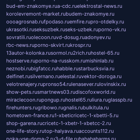
bud-em-znakomye.ru
a-cdc.ru
elektrostal-news.ru
korolevremont-market.ru
budem-znakomye.ru
oooagrosnab.ru
fpodaso.ru
emfire.ru
pro-otdelky.ru
ukrasotki.ru
seksuzbek.ru
seks-uzbek.ru
porno-vk.ru
sovratili.ru
olecoon.ru
vd-dosug.ru
adonyev.ru
rbc-news.ru
porno-skvirt.ru
krospr.ru
13autor-kolonka.ru
sormol.ru
2rich.ru
hostel-65.ru
hostserve.ru
porno-na-russkom.ru
mishinlab.ru
neznobi.ru
bigfatcc.ru
habble.ru
starbucksvia.ru
delfinet.ru
silvernano.ru
elestal.ru
vektor-doroga.ru
velotrenajery.ru
pronso54.ru
lenasever.ru
lovinskix.ru
show-pets.ru
smartnews03.ru
discofoxworld.ru
miraclecoon.ru
pongup.ru
hostel65.ru
liura.ru
glasspb.ru
firehunters.ru
gribowo.ru
gnalis.ru
bulkitula.ru
hometown-france.ru
1-xbeticricetc-1-xbetti-5.ru
shop-garena.ru
cricetc-1-xbetr-1-xbetcc-2.ru
one-life-story.ru
top-halyava.ru
accounts112.ru
poka-vse-doma-2.ru
3-d-file.ru
hahahaharms.ru