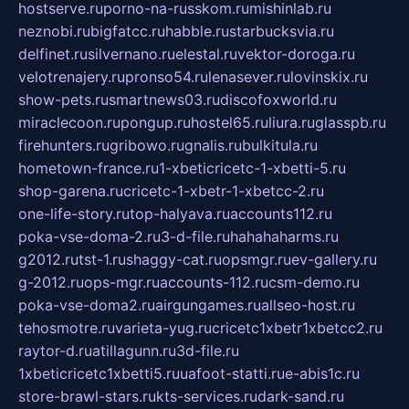
hostserve.ru
porno-na-russkom.ru
mishinlab.ru
neznobi.ru
bigfatcc.ru
habble.ru
starbucksvia.ru
delfinet.ru
silvernano.ru
elestal.ru
vektor-doroga.ru
velotrenajery.ru
pronso54.ru
lenasever.ru
lovinskix.ru
show-pets.ru
smartnews03.ru
discofoxworld.ru
miraclecoon.ru
pongup.ru
hostel65.ru
liura.ru
glasspb.ru
firehunters.ru
gribowo.ru
gnalis.ru
bulkitula.ru
hometown-france.ru
1-xbeticricetc-1-xbetti-5.ru
shop-garena.ru
cricetc-1-xbetr-1-xbetcc-2.ru
one-life-story.ru
top-halyava.ru
accounts112.ru
poka-vse-doma-2.ru
3-d-file.ru
hahahaharms.ru
g2012.ru
tst-1.ru
shaggy-cat.ru
opsmgr.ru
ev-gallery.ru
g-2012.ru
ops-mgr.ru
accounts-112.ru
csm-demo.ru
poka-vse-doma2.ru
airgungames.ru
allseo-host.ru
tehosmotre.ru
varieta-yug.ru
cricetc1xbetr1xbetcc2.ru
raytor-d.ru
atillagunn.ru
3d-file.ru
1xbeticricetc1xbetti5.ru
uafoot-statti.ru
e-abis1c.ru
store-brawl-stars.ru
kts-services.ru
dark-sand.ru