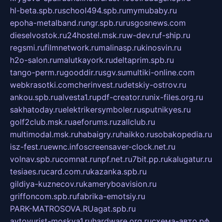
hl-beta.spb.ru
school494.spb.ru
mymubaby.ru
epoha-metalband.ru
ngr.spb.ru
rusgosnews.com
dieselvostok.ru
24hostel.msk.ru
w-dev.ru
f-ship.ru
regsmi.ru
filmnetwork.ru
malinasp.ru
kinosvin.ru
h2o-salon.ru
malutkayork.ru
deltaprim.spb.ru
tango-perm.ru
gooddir.ru
sgv.su
multiki-online.com
webkrasotki.com
cherinvest.ru
detskiy-ostrov.ru
ankou.spb.ru
alvesta1.ru
pdf-creator.ru
nix-files.org.ru
sakhatoday.ru
elektrikersymboler.ru
sputnikyes.ru
golf2club.msk.ru
aeforums.ru
zallclub.ru
multimodal.msk.ru
habaigry.ru
haikko.ru
sobakopedia.ru
isz-fest.ru
ewnc.info
screensaver-clock.net.ru
volnav.spb.ru
comnat.ru
npf.net.ru
7bit.pp.ru
kalugatur.ru
tesiaes.ru
card.com.ru
kazanka.spb.ru
gildiya-kuznecov.ru
kameryboavision.ru
griffoncom.spb.ru
fabrika-emotsiy.ru
PARK-MATROSOVA.RU
agat.spb.ru
avtoyurist-moskva1.ru
hardware.org.ru
схема-авто.рф