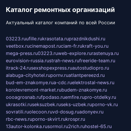
Каталог ремонтных организаций
Актуальный каталог компаний по всей России
03223.ru
ufille.ru
krasotata.ru
prazdnikdushi.ru
veetbox.ru
cinemapost.ru
ciam-fr.ru
kraft-you.ru
mega-press.ru
03223.ru
web-explore.ru
rastenuya.ru
eurovision-russia.ru
strah-news.ru
freeride-team.ru
itrack-24.ru
sexshopexpress.ru
autostudiopro.ru
alabuga-cityhotel.ru
pornv.ru
atlantpereezd.ru
bud-em-znakomye.ru
a-cdc.ru
elektrostal-news.ru
korolevremont-market.ru
budem-znakomye.ru
oooagrosnab.ru
fpodaso.ru
emfire.ru
pro-otdelky.ru
ukrasotki.ru
seksuzbek.ru
seks-uzbek.ru
porno-vk.ru
sovratili.ru
olecoon.ru
vd-dosug.ru
adonyev.ru
rbc-news.ru
porno-skvirt.ru
krospr.ru
13autor-kolonka.ru
sormol.ru
2rich.ru
hostel-65.ru