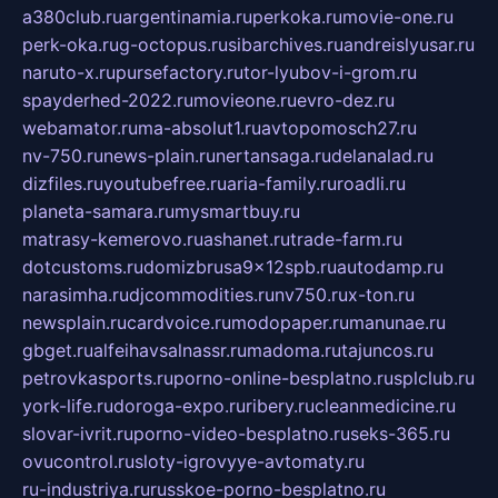
a380club.ru
argentinamia.ru
perkoka.ru
movie-one.ru
perk-oka.ru
g-octopus.ru
sibarchives.ru
andreislyusar.ru
naruto-x.ru
pursefactory.ru
tor-lyubov-i-grom.ru
spayderhed-2022.ru
movieone.ru
evro-dez.ru
webamator.ru
ma-absolut1.ru
avtopomosch27.ru
nv-750.ru
news-plain.ru
nertansaga.ru
delanalad.ru
dizfiles.ru
youtubefree.ru
aria-family.ru
roadli.ru
planeta-samara.ru
mysmartbuy.ru
matrasy-kemerovo.ru
ashanet.ru
trade-farm.ru
dotcustoms.ru
domizbrusa9x12spb.ru
autodamp.ru
narasimha.ru
djcommodities.ru
nv750.ru
x-ton.ru
newsplain.ru
cardvoice.ru
modopaper.ru
manunae.ru
gbget.ru
alfeihavsalnassr.ru
madoma.ru
tajuncos.ru
petrovkasports.ru
porno-online-besplatno.ru
splclub.ru
york-life.ru
doroga-expo.ru
ribery.ru
cleanmedicine.ru
slovar-ivrit.ru
porno-video-besplatno.ru
seks-365.ru
ovucontrol.ru
sloty-igrovyye-avtomaty.ru
ru-industriya.ru
russkoe-porno-besplatno.ru