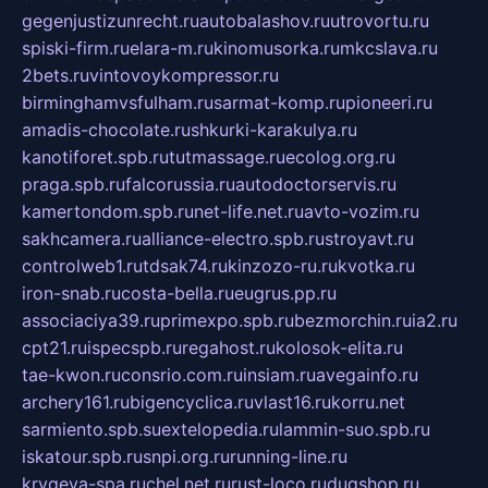
gegenjustizunrecht.ru
autobalashov.ru
utrovortu.ru
spiski-firm.ru
elara-m.ru
kinomusorka.ru
mkcslava.ru
2bets.ru
vintovoykompressor.ru
birminghamvsfulham.ru
sarmat-komp.ru
pioneeri.ru
amadis-chocolate.ru
shkurki-karakulya.ru
kanotiforet.spb.ru
tutmassage.ru
ecolog.org.ru
praga.spb.ru
falcorussia.ru
autodoctorservis.ru
kamertondom.spb.ru
net-life.net.ru
avto-vozim.ru
sakhcamera.ru
alliance-electro.spb.ru
stroyavt.ru
controlweb1.ru
tdsak74.ru
kinzozo-ru.ru
kvotka.ru
iron-snab.ru
costa-bella.ru
eugrus.pp.ru
associaciya39.ru
primexpo.spb.ru
bezmorchin.ru
ia2.ru
cpt21.ru
ispecspb.ru
regahost.ru
kolosok-elita.ru
tae-kwon.ru
consrio.com.ru
insiam.ru
avegainfo.ru
archery161.ru
bigencyclica.ru
vlast16.ru
korru.net
sarmiento.spb.su
extelopedia.ru
lammin-suo.spb.ru
iskatour.spb.ru
snpi.org.ru
running-line.ru
krygeva-spa.ru
chel.net.ru
rust-loco.ru
dugshop.ru