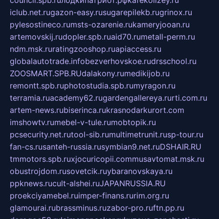
council.spb.ru
лодкипатриот.рф
kafekolizey.ru
iclub.net.ru
gazon-easy.ru
sugarepilekb.ru
grinox.ru
pylesostineco.ru
msts-ozarenie.ru
kameryjooan.ru
artemovskij.ru
dopler.spb.ru
aid70.ru
metall-perm.ru
ndm.msk.ru
ratingzooshop.ru
apiaccess.ru
globalautotrade.info
bezverhovskoe.ru
drsschool.ru
ZOOSMART.SPB.RU
dalakony.ru
medikijob.ru
remontt.spb.ru
photostudia.spb.ru
myragon.ru
terramia.ru
academy62.ru
gardengallereya.ru
rti.com.ru
artem-news.ru
biserinca.ru
krasnodarkurort.com
imshowtv.ru
mebel-v-tule.ru
mobtopik.ru
pcsecurity.net.ru
tool-sib.ru
multimetrunit.ru
sp-tour.ru
fan-cs.ru
santeh-russia.ru
symbian9.net.ru
DSHAIR.RU
tmmotors.spb.ru
xjocuricopii.com
musavtomat.msk.ru
obustrojdom.ru
sovetcik.ru
ybaranovskaya.ru
ppknews.ru
cult-alshei.ru
JAPANRUSSIA.RU
proekciyamebel.ru
imper-finans.ru
rim.org.ru
glamourai.ru
brassminus.ru
zabor-pro.ru
ftn.pp.ru