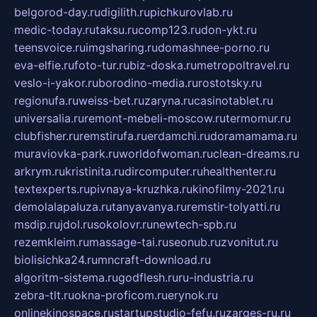
belgorod-day.ru
digilith.ru
pichkurovlab.ru
medic-today.ru
taksu.ru
comp123.ru
don-ykt.ru
teensvoice.ru
imgsharing.ru
domashnee-porno.ru
eva-elfie.ru
foto-tur.ru
biz-doska.ru
metropoltravel.ru
veslo-i-yakor.ru
borodino-media.ru
rostotsky.ru
regionufa.ru
weiss-bet.ru
zaryna.ru
casinotablet.ru
universalia.ru
remont-mebeli-moscow.ru
termomur.ru
clubfisher.ru
remstirufa.ru
erdamchi.ru
doramamama.ru
muraviovka-park.ru
worldofwoman.ru
clean-dreams.ru
arkrym.ru
kristinita.ru
dircomputer.ru
healthenter.ru
textexperts.ru
pivnaya-kruzhka.ru
kinofilmy-2021.ru
demolalapaluza.ru
tanyavanya.ru
remstir-tolyatti.ru
msdip.ru
jdol.ru
sokolovr.ru
newtech-spb.ru
rezemkleim.ru
massage-tai.ru
seonub.ru
zvonitut.ru
biolisichka24.ru
mncraft-download.ru
algoritm-sistema.ru
godflesh.ru
ru-industria.ru
zebra-tlt.ru
okna-proficom.ru
erynok.ru
onlinekinospace.ru
startupstudio-fefu.ru
zarges-ru.ru