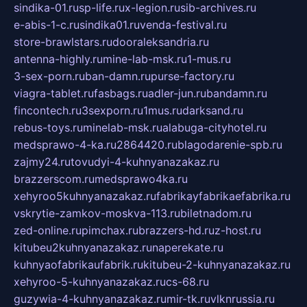
sindika-01.ru
sp-life.ru
x-legion.ru
sib-archives.ru
e-abis-1-c.ru
sindika01.ru
venda-festival.ru
store-brawlstars.ru
dooraleksandria.ru
antenna-highly.ru
mine-lab-msk.ru
1-mus.ru
3-sex-porn.ru
ban-damn.ru
purse-factory.ru
viagra-tablet.ru
fasbags.ru
adler-jun.ru
bandamn.ru
fincontech.ru
3sexporn.ru
1mus.ru
darksand.ru
rebus-toys.ru
minelab-msk.ru
alabuga-cityhotel.ru
medsprawo-4-ka.ru
2864420.ru
blagodarenie-spb.ru
zajmy24.ru
tovudyi-4-kuhnyanazakaz.ru
brazzerscom.ru
medsprawo4ka.ru
xehyroo5kuhnyanazakaz.ru
fabrikayfabrikaefabrika.ru
vskrytie-zamkov-moskva-113.ru
biletnadom.ru
zed-online.ru
pimchax.ru
brazzers-hd.ru
z-host.ru
kitubeu2kuhnyanazakaz.ru
naperekate.ru
kuhnyaofabrikaufabrik.ru
kitubeu-2-kuhnyanazakaz.ru
xehyroo-5-kuhnyanazakaz.ru
cs-68.ru
guzywia-4-kuhnyanazakaz.ru
mir-tk.ru
vlknrussia.ru