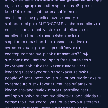
dg-lab.ru
angrup.ru
recruiter.spb.ru
music8.spb.ru
krsk124.ru
kubok.spb.ru
romanofforex.ru
analitikaplus.ru
spyonline.ru
zosikamery.ru
sloboda-ural.pp.ru
AUTO-COM.SU
hohota.net
alimy.ru
online-z.com
aromat-vostoka.ru
otdelkaexp.ru
mobilvest.ru
bbd.net.ru
mebelshop.msk.ru
smp-forum.ru
bastion-td.ru
kosmoscreative.ru
avrmotors.ru
art-galadesign.ru
tiffany-c.ru
ecostep-samara.ru
d-p.spb.ru
галактика73.рф
sko.com.ru
davitamebel-spb.ru
fotsis.ru
tesiaes.ru
kokoroyari.spb.ru
blesna-kazan.ru
mossilver.ru
lenderoq.ru
sergeydobrin.ru
tochkazvuka.msk.ru
people-of-art.ru
bezzubova.ru
clubtibet.ru
orior-aks.ru
dynamoauto.ru
szk-favorit.ru
carlines.ru
flatnsk.ru
kingbolenskaner.ru
alex-motor.ru
astroline.net.ru
act1.spb.ru
polyglot.com.ru
gidlipetsk.ru
ooo-driada.ru
detsad125.ru
mir-zdoroviya.ru
bruslanovo.ru
siterem.ru