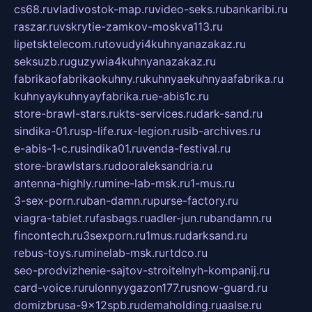
cs68.ru
vladivostok-map.ru
video-seks.ru
bankaribi.ru
raszar.ru
vskrytie-zamkov-moskva113.ru
lipetsktelecom.ru
tovudyi4kuhnyanazakaz.ru
seksuzb.ru
guzywia4kuhnyanazakaz.ru
fabrikaofabrikaokuhny.ru
kuhnyaekuhnyaafabrika.ru
kuhnyaykuhnyayfabrika.ru
e-abis1c.ru
store-brawl-stars.ru
kts-services.ru
dark-sand.ru
sindika-01.ru
sp-life.ru
x-legion.ru
sib-archives.ru
e-abis-1-c.ru
sindika01.ru
venda-festival.ru
store-brawlstars.ru
dooraleksandria.ru
antenna-highly.ru
mine-lab-msk.ru
1-mus.ru
3-sex-porn.ru
ban-damn.ru
purse-factory.ru
viagra-tablet.ru
fasbags.ru
adler-jun.ru
bandamn.ru
fincontech.ru
3sexporn.ru
1mus.ru
darksand.ru
rebus-toys.ru
minelab-msk.ru
rtdco.ru
seo-prodvizhenie-sajtov-stroitelnyh-kompanij.ru
card-voice.ru
rulonnyygazon177.ru
snow-guard.ru
domizbrusa-9x12spb.ru
demaholding.ru
aalse.ru