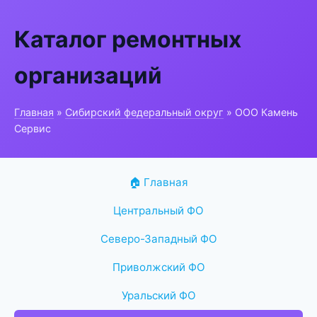
Каталог ремонтных
организаций
Главная
»
Сибирский федеральный округ
» ООО Камень
Сервис
🏠 Главная
Центральный ФО
Северо-Западный ФО
Приволжский ФО
Уральский ФО