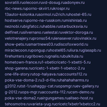
sovratili.ru
olecoon.ru
vd-dosug.ru
adonyev.ru
rbc-news.ru
porno-skvirt.ru
krospr.ru
13autor-kolonka.ru
sormol.ru
2rich.ru
hostel-65.ru
hostserve.ru
porno-na-russkom.ru
mishinlab.ru
neznobi.ru
bigfatcc.ru
habble.ru
starbucksvia.ru
delfinet.ru
silvernano.ru
elestal.ru
vektor-doroga.ru
velotrenajery.ru
pronso54.ru
lenasever.ru
lovinskix.ru
show-pets.ru
smartnews03.ru
discofoxworld.ru
miraclecoon.ru
pongup.ru
hostel65.ru
liura.ru
glasspb.ru
firehunters.ru
gribowo.ru
gnalis.ru
bulkitula.ru
hometown-france.ru
1-xbeticricetc-1-xbetti-5.ru
shop-garena.ru
cricetc-1-xbetr-1-xbetcc-2.ru
one-life-story.ru
top-halyava.ru
accounts112.ru
poka-vse-doma-2.ru
3-d-file.ru
hahahaharms.ru
g2012.ru
tst-1.ru
shaggy-cat.ru
opsmgr.ru
ev-gallery.ru
g-2012.ru
ops-mgr.ru
accounts-112.ru
csm-demo.ru
poka-vse-doma2.ru
airgungames.ru
allseo-host.ru
tehosmotre.ru
varieta-yug.ru
cricetc1xbetr1xbetcc2.ru