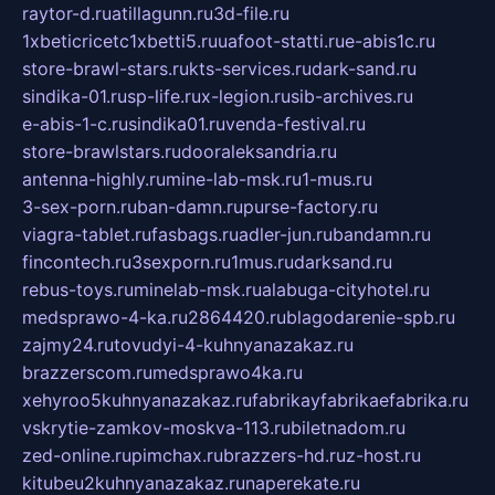
raytor-d.ru
atillagunn.ru
3d-file.ru
1xbeticricetc1xbetti5.ru
uafoot-statti.ru
e-abis1c.ru
store-brawl-stars.ru
kts-services.ru
dark-sand.ru
sindika-01.ru
sp-life.ru
x-legion.ru
sib-archives.ru
e-abis-1-c.ru
sindika01.ru
venda-festival.ru
store-brawlstars.ru
dooraleksandria.ru
antenna-highly.ru
mine-lab-msk.ru
1-mus.ru
3-sex-porn.ru
ban-damn.ru
purse-factory.ru
viagra-tablet.ru
fasbags.ru
adler-jun.ru
bandamn.ru
fincontech.ru
3sexporn.ru
1mus.ru
darksand.ru
rebus-toys.ru
minelab-msk.ru
alabuga-cityhotel.ru
medsprawo-4-ka.ru
2864420.ru
blagodarenie-spb.ru
zajmy24.ru
tovudyi-4-kuhnyanazakaz.ru
brazzerscom.ru
medsprawo4ka.ru
xehyroo5kuhnyanazakaz.ru
fabrikayfabrikaefabrika.ru
vskrytie-zamkov-moskva-113.ru
biletnadom.ru
zed-online.ru
pimchax.ru
brazzers-hd.ru
z-host.ru
kitubeu2kuhnyanazakaz.ru
naperekate.ru