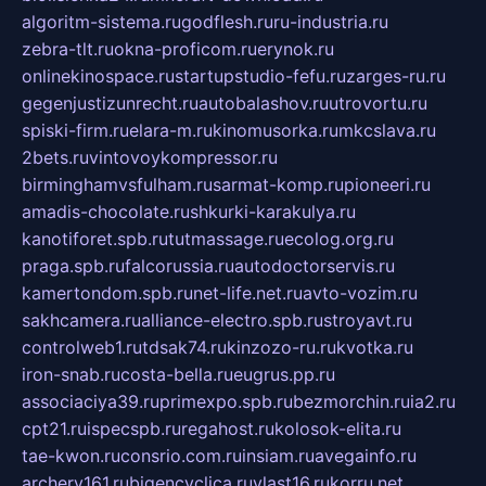
algoritm-sistema.ru
godflesh.ru
ru-industria.ru
zebra-tlt.ru
okna-proficom.ru
erynok.ru
onlinekinospace.ru
startupstudio-fefu.ru
zarges-ru.ru
gegenjustizunrecht.ru
autobalashov.ru
utrovortu.ru
spiski-firm.ru
elara-m.ru
kinomusorka.ru
mkcslava.ru
2bets.ru
vintovoykompressor.ru
birminghamvsfulham.ru
sarmat-komp.ru
pioneeri.ru
amadis-chocolate.ru
shkurki-karakulya.ru
kanotiforet.spb.ru
tutmassage.ru
ecolog.org.ru
praga.spb.ru
falcorussia.ru
autodoctorservis.ru
kamertondom.spb.ru
net-life.net.ru
avto-vozim.ru
sakhcamera.ru
alliance-electro.spb.ru
stroyavt.ru
controlweb1.ru
tdsak74.ru
kinzozo-ru.ru
kvotka.ru
iron-snab.ru
costa-bella.ru
eugrus.pp.ru
associaciya39.ru
primexpo.spb.ru
bezmorchin.ru
ia2.ru
cpt21.ru
ispecspb.ru
regahost.ru
kolosok-elita.ru
tae-kwon.ru
consrio.com.ru
insiam.ru
avegainfo.ru
archery161.ru
bigencyclica.ru
vlast16.ru
korru.net