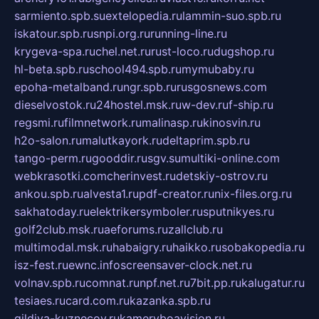
sarmiento.spb.su
extelopedia.ru
lammin-suo.spb.ru
iskatour.spb.ru
snpi.org.ru
running-line.ru
krygeva-spa.ru
chel.net.ru
rust-loco.ru
dugshop.ru
hl-beta.spb.ru
school494.spb.ru
mymubaby.ru
epoha-metalband.ru
ngr.spb.ru
rusgosnews.com
dieselvostok.ru
24hostel.msk.ru
w-dev.ru
f-ship.ru
regsmi.ru
filmnetwork.ru
malinasp.ru
kinosvin.ru
h2o-salon.ru
malutkayork.ru
deltaprim.spb.ru
tango-perm.ru
gooddir.ru
sgv.su
multiki-online.com
webkrasotki.com
cherinvest.ru
detskiy-ostrov.ru
ankou.spb.ru
alvesta1.ru
pdf-creator.ru
nix-files.org.ru
sakhatoday.ru
elektrikersymboler.ru
sputnikyes.ru
golf2club.msk.ru
aeforums.ru
zallclub.ru
multimodal.msk.ru
habaigry.ru
haikko.ru
sobakopedia.ru
isz-fest.ru
ewnc.info
screensaver-clock.net.ru
volnav.spb.ru
comnat.ru
npf.net.ru
7bit.pp.ru
kalugatur.ru
tesiaes.ru
card.com.ru
kazanka.spb.ru
gildiya-kuznecov.ru
kameryboavision.ru