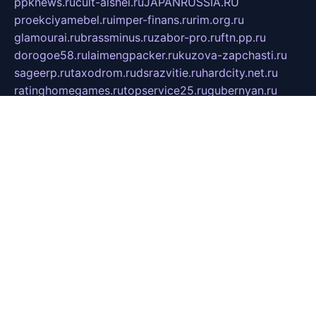
ppknews.ru
cult-alshei.ru
JAPANRUSSIA.RU
proekciyamebel.ru
imper-finans.ru
rim.org.ru
glamourai.ru
brassminus.ru
zabor-pro.ru
ftn.pp.ru
dorogoe58.ru
laimengpacker.ru
kuzova-zapchasti.ru
sageerp.ru
taxodrom.ru
dsrazvitie.ru
hardcity.net.ru
ratinghomegames.ru
topservice25.ru
gubernyan.ru
gtglasslined.ru
ii4.ru
tssport.spb.ru
andorra24.com
blackwallstreet.ru
oboimos.ru
optim-doors.com.ru
ikuch.ru
nycr.org.ru
npa21.ru
vremya-ch.spb.ru
desert000.ru
ivtorgi.ru
ifiori.ru
catalog-statei.ru
dcv.org.ru
spetsmaster174.ru
ipkameryhiseeu.ru
dum26.ru
ruspol.spb.ru
fr-opendp.ru
kam-solnyshko.ru
cheyenne-arapaho.ru
sevzapmetal.spb.ru
ted-lapidus.spb.ru
parasite-eliminator.ru
sigma-complete.ru
modernworld.ru
dama-moda.ru
eholot-group.ru
sk-nvkz.ru
DRONGOLD.RU
democratia2.ru
i-farmer.ru
mass-sport.org
jablonex.spb.ru
bookmess.ru
linkword.ru