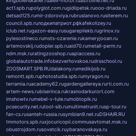
kingbolenskaner.ru
alex-motor.ru
astroline.net.ru
act1.spb.ru
polyglot.com.ru
gidlipetsk.ru
ooo-driada.ru
detsad125.ru
mir-zdoroviya.ru
bruslanovo.ru
siterem.ru
council.spb.ru
лодкипатриот.рф
kafekolizey.ru
iclub.net.ru
gazon-easy.ru
sugarepilekb.ru
grinox.ru
pylesostineco.ru
msts-ozarenie.ru
kameryjooan.ru
artemovskij.ru
dopler.spb.ru
aid70.ru
metall-perm.ru
ndm.msk.ru
ratingzooshop.ru
apiaccess.ru
globalautotrade.info
bezverhovskoe.ru
drsschool.ru
ZOOSMART.SPB.RU
dalakony.ru
medikijob.ru
remontt.spb.ru
photostudia.spb.ru
myragon.ru
terramia.ru
academy62.ru
gardengallereya.ru
rti.com.ru
artem-news.ru
biserinca.ru
krasnodarkurort.com
imshowtv.ru
mebel-v-tule.ru
mobtopik.ru
pcsecurity.net.ru
tool-sib.ru
multimetrunit.ru
sp-tour.ru
fan-cs.ru
santeh-russia.ru
symbian9.net.ru
DSHAIR.RU
tmmotors.spb.ru
xjocuricopii.com
musavtomat.msk.ru
obustrojdom.ru
sovetcik.ru
ybaranovskaya.ru