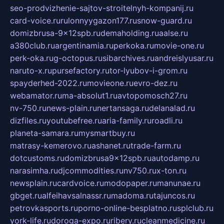
seo-prodvizhenie-sajtov-stroitelnyh-kompanij.ru
card-voice.ru
rulonnyygazon177.ru
snow-guard.ru
domizbrusa-9x12spb.ru
demaholding.ru
aalse.ru
a380club.ru
argentinamia.ru
perkoka.ru
movie-one.ru
perk-oka.ru
g-octopus.ru
sibarchives.ru
andreislyusar.ru
naruto-x.ru
pursefactory.ru
tor-lyubov-i-grom.ru
spayderhed-2022.ru
movieone.ru
evro-dez.ru
webamator.ru
ma-absolut1.ru
avtopomosch27.ru
nv-750.ru
news-plain.ru
nertansaga.ru
delanalad.ru
dizfiles.ru
youtubefree.ru
aria-family.ru
roadli.ru
planeta-samara.ru
mysmartbuy.ru
matrasy-kemerovo.ru
ashanet.ru
trade-farm.ru
dotcustoms.ru
domizbrusa9x12spb.ru
autodamp.ru
narasimha.ru
djcommodities.ru
nv750.ru
x-ton.ru
newsplain.ru
cardvoice.ru
modopaper.ru
manunae.ru
gbget.ru
alfeihavsalnassr.ru
madoma.ru
tajuncos.ru
petrovkasports.ru
porno-online-besplatno.ru
splclub.ru
york-life.ru
doroga-expo.ru
ribery.ru
cleanmedicine.ru