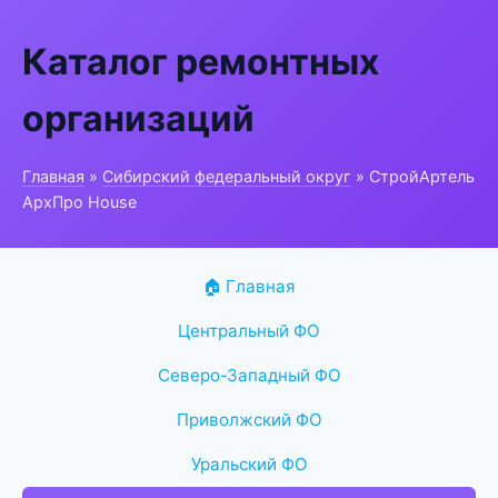
Каталог ремонтных
организаций
Главная
»
Сибирский федеральный округ
» СтройАртель
АрхПро House
🏠 Главная
Центральный ФО
Северо-Западный ФО
Приволжский ФО
Уральский ФО