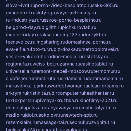
slovar-ivrit.ru
porno-video-besplatno.ru
seks-365.ru
ovucontrol.ru
sloty-igrovyye-avtomaty.ru
ru-industriya.ru
russkoe-porno-besplatno.ru
belgorod-day.ru
digilith.ru
pichkurovlab.ru
medic-today.ru
taksu.ru
comp123.ru
don-ykt.ru
teensvoice.ru
imgsharing.ru
domashnee-porno.ru
eva-elfie.ru
foto-tur.ru
biz-doska.ru
metropoltravel.ru
veslo-i-yakor.ru
borodino-media.ru
rostotsky.ru
regionufa.ru
weiss-bet.ru
zaryna.ru
casinotablet.ru
universalia.ru
remont-mebeli-moscow.ru
termomur.ru
clubfisher.ru
remstirufa.ru
erdamchi.ru
doramamama.ru
muraviovka-park.ru
worldofwoman.ru
clean-dreams.ru
arkrym.ru
kristinita.ru
dircomputer.ru
healthenter.ru
textexperts.ru
pivnaya-kruzhka.ru
kinofilmy-2021.ru
demolalapaluza.ru
tanyavanya.ru
remstir-tolyatti.ru
msdip.ru
jdol.ru
sokolovr.ru
newtech-spb.ru
rezemkleim.ru
massage-tai.ru
seonub.ru
zvonitut.ru
biolisichka24.ru
mncraft-download.ru