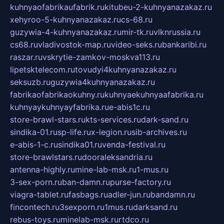
kuhnyaofabrikaufabrik.ru
kitubeu-2-kuhnyanazakaz.ru
xehyroo-5-kuhnyanazakaz.ru
cs-68.ru
guzywia-4-kuhnyanazakaz.ru
mir-tk.ru
vlknrussia.ru
cs68.ru
vladivostok-map.ru
video-seks.ru
bankaribi.ru
raszar.ru
vskrytie-zamkov-moskva113.ru
lipetsktelecom.ru
tovudyi4kuhnyanazakaz.ru
seksuzb.ru
guzywia4kuhnyanazakaz.ru
fabrikaofabrikaokuhny.ru
kuhnyaekuhnyaafabrika.ru
kuhnyaykuhnyayfabrika.ru
e-abis1c.ru
store-brawl-stars.ru
kts-services.ru
dark-sand.ru
sindika-01.ru
sp-life.ru
x-legion.ru
sib-archives.ru
e-abis-1-c.ru
sindika01.ru
venda-festival.ru
store-brawlstars.ru
dooraleksandria.ru
antenna-highly.ru
mine-lab-msk.ru
1-mus.ru
3-sex-porn.ru
ban-damn.ru
purse-factory.ru
viagra-tablet.ru
fasbags.ru
adler-jun.ru
bandamn.ru
fincontech.ru
3sexporn.ru
1mus.ru
darksand.ru
rebus-toys.ru
minelab-msk.ru
rtdco.ru