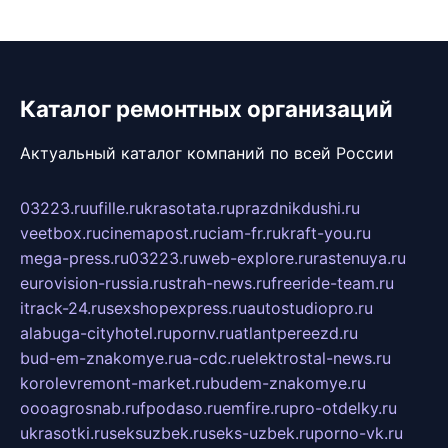
Каталог ремонтных организаций
Актуальный каталог компаний по всей России
03223.ru
ufille.ru
krasotata.ru
prazdnikdushi.ru
veetbox.ru
cinemapost.ru
ciam-fr.ru
kraft-you.ru
mega-press.ru
03223.ru
web-explore.ru
rastenuya.ru
eurovision-russia.ru
strah-news.ru
freeride-team.ru
itrack-24.ru
sexshopexpress.ru
autostudiopro.ru
alabuga-cityhotel.ru
pornv.ru
atlantpereezd.ru
bud-em-znakomye.ru
a-cdc.ru
elektrostal-news.ru
korolevremont-market.ru
budem-znakomye.ru
oooagrosnab.ru
fpodaso.ru
emfire.ru
pro-otdelky.ru
ukrasotki.ru
seksuzbek.ru
seks-uzbek.ru
porno-vk.ru