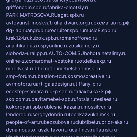
griffoncom.spb.ru
fabrika-emotsiy.ru
PARK-MATROSOVA.RU
agat.spb.ru
avtoyurist-moskva1.ru
hardware.org.ru
схема-авто.рф
dg-lab.ru
angrup.ru
recruiter.spb.ru
music8.spb.ru
krsk124.ru
kubok.spb.ru
romanofforex.ru
analitikaplus.ru
spyonline.ru
zosikamery.ru
sloboda-ural.pp.ru
AUTO-COM.SU
hohota.net
alimy.ru
online-z.com
aromat-vostoka.ru
otdelkaexp.ru
mobilvest.ru
bbd.net.ru
mebelshop.msk.ru
smp-forum.ru
bastion-td.ru
kosmoscreative.ru
avrmotors.ru
art-galadesign.ru
tiffany-c.ru
ecostep-samara.ru
d-p.spb.ru
галактика73.рф
sko.com.ru
davitamebel-spb.ru
fotsis.ru
tesiaes.ru
kokoroyari.spb.ru
blesna-kazan.ru
mossilver.ru
lenderoq.ru
sergeydobrin.ru
tochkazvuka.msk.ru
people-of-art.ru
bezzubova.ru
clubtibet.ru
orior-aks.ru
dynamoauto.ru
szk-favorit.ru
carlines.ru
flatnsk.ru