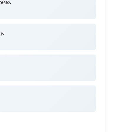
уемо.
у.