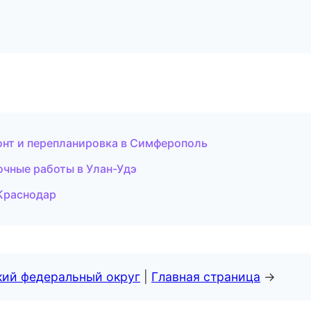
нт и перепланировка в Симферополь
очные работы в Улан-Удэ
 Краснодар
кий федеральный округ
|
Главная страница
→