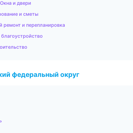
Окна и двери
рование и сметы
й ремонт и перепланировка
 благоустройство
роительство
ский федеральный округ
ь