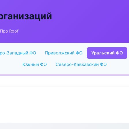
рганизаций
Про Roof
ро-Западный ФО
Приволжский ФО
Уральский ФО
Южный ФО
Северо-Кавказский ФО