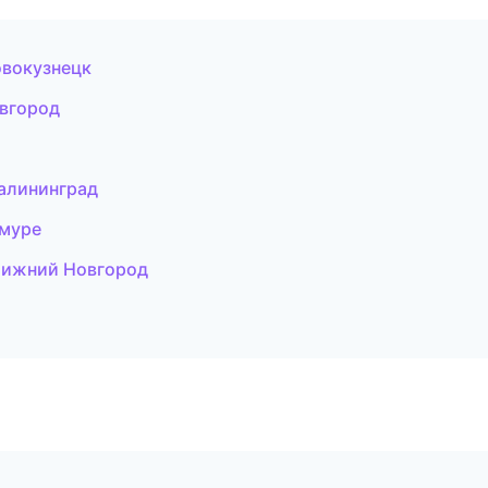
овокузнецк
овгород
алининград
Амуре
Нижний Новгород