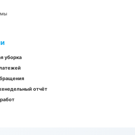
емы
ми
ая уборка
платежей
обращения
женедельный отчёт
 работ