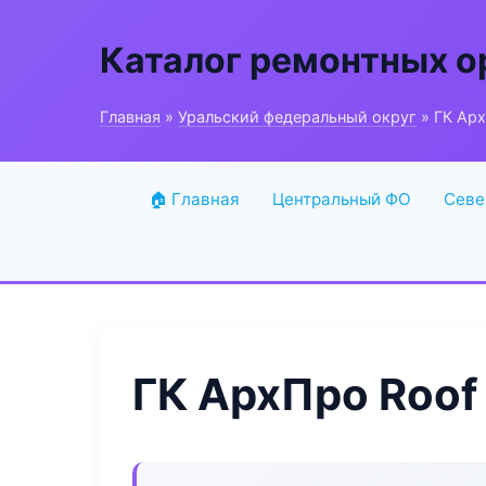
Каталог ремонтных о
Главная
»
Уральский федеральный округ
» ГК Арх
🏠 Главная
Центральный ФО
Севе
ГК АрхПро Roof