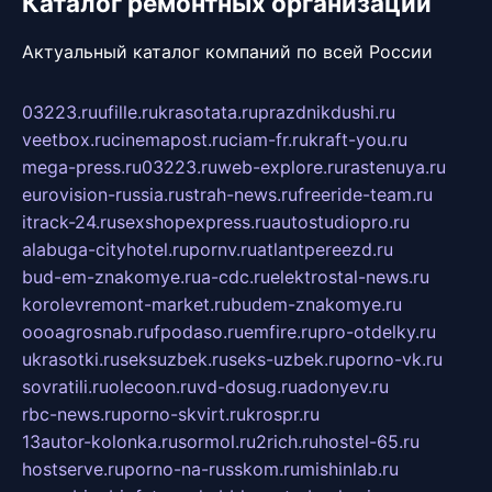
Каталог ремонтных организаций
Актуальный каталог компаний по всей России
03223.ru
ufille.ru
krasotata.ru
prazdnikdushi.ru
veetbox.ru
cinemapost.ru
ciam-fr.ru
kraft-you.ru
mega-press.ru
03223.ru
web-explore.ru
rastenuya.ru
eurovision-russia.ru
strah-news.ru
freeride-team.ru
itrack-24.ru
sexshopexpress.ru
autostudiopro.ru
alabuga-cityhotel.ru
pornv.ru
atlantpereezd.ru
bud-em-znakomye.ru
a-cdc.ru
elektrostal-news.ru
korolevremont-market.ru
budem-znakomye.ru
oooagrosnab.ru
fpodaso.ru
emfire.ru
pro-otdelky.ru
ukrasotki.ru
seksuzbek.ru
seks-uzbek.ru
porno-vk.ru
sovratili.ru
olecoon.ru
vd-dosug.ru
adonyev.ru
rbc-news.ru
porno-skvirt.ru
krospr.ru
13autor-kolonka.ru
sormol.ru
2rich.ru
hostel-65.ru
hostserve.ru
porno-na-russkom.ru
mishinlab.ru