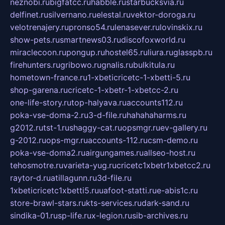
neznobi.ru
bigfatcc.ru
habble.ru
starbucksvia.ru
delfinet.ru
silvernano.ru
elestal.ru
vektor-doroga.ru
velotrenajery.ru
pronso54.ru
lenasever.ru
lovinskix.ru
show-pets.ru
smartnews03.ru
discofoxworld.ru
miraclecoon.ru
pongup.ru
hostel65.ru
liura.ru
glasspb.ru
firehunters.ru
gribowo.ru
gnalis.ru
bulkitula.ru
hometown-france.ru
1-xbeticricetc-1-xbetti-5.ru
shop-garena.ru
cricetc-1-xbetr-1-xbetcc-2.ru
one-life-story.ru
top-halyava.ru
accounts112.ru
poka-vse-doma-2.ru
3-d-file.ru
hahahaharms.ru
g2012.ru
tst-1.ru
shaggy-cat.ru
opsmgr.ru
ev-gallery.ru
g-2012.ru
ops-mgr.ru
accounts-112.ru
csm-demo.ru
poka-vse-doma2.ru
airgungames.ru
allseo-host.ru
tehosmotre.ru
varieta-yug.ru
cricetc1xbetr1xbetcc2.ru
raytor-d.ru
atillagunn.ru
3d-file.ru
1xbeticricetc1xbetti5.ru
uafoot-statti.ru
e-abis1c.ru
store-brawl-stars.ru
kts-services.ru
dark-sand.ru
sindika-01.ru
sp-life.ru
x-legion.ru
sib-archives.ru