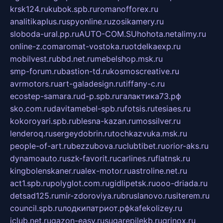
krsk124.ru
kubok.spb.ru
romanofforex.ru
analitikaplus.ru
spyonline.ru
zosikamery.ru
sloboda-ural.pp.ru
AUTO-COM.SU
hohota.net
alimy.ru
online-z.com
aromat-vostoka.ru
otdelkaexp.ru
mobilvest.ru
bbd.net.ru
mebelshop.msk.ru
smp-forum.ru
bastion-td.ru
kosmoscreative.ru
avrmotors.ru
art-galadesign.ru
tiffany-c.ru
ecostep-samara.ru
d-p.spb.ru
галактика73.рф
sko.com.ru
davitamebel-spb.ru
fotsis.ru
tesiaes.ru
kokoroyari.spb.ru
blesna-kazan.ru
mossilver.ru
lenderoq.ru
sergeydobrin.ru
tochkazvuka.msk.ru
people-of-art.ru
bezzubova.ru
clubtibet.ru
orior-aks.ru
dynamoauto.ru
szk-favorit.ru
carlines.ru
flatnsk.ru
kingbolenskaner.ru
alex-motor.ru
astroline.net.ru
act1.spb.ru
polyglot.com.ru
gidlipetsk.ru
ooo-driada.ru
detsad125.ru
mir-zdoroviya.ru
bruslanovo.ru
siterem.ru
council.spb.ru
лодкипатриот.рф
kafekolizey.ru
iclub.net.ru
gazon-easy.ru
sugarepilekb.ru
grinox.ru