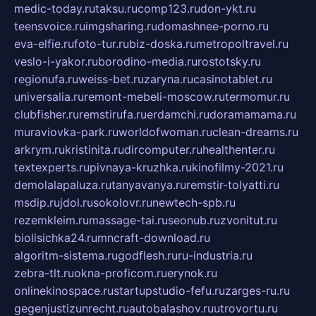
medic-today.ru
taksu.ru
comp123.ru
don-ykt.ru
teensvoice.ru
imgsharing.ru
domashnee-porno.ru
eva-elfie.ru
foto-tur.ru
biz-doska.ru
metropoltravel.ru
veslo-i-yakor.ru
borodino-media.ru
rostotsky.ru
regionufa.ru
weiss-bet.ru
zaryna.ru
casinotablet.ru
universalia.ru
remont-mebeli-moscow.ru
termomur.ru
clubfisher.ru
remstirufa.ru
erdamchi.ru
doramamama.ru
muraviovka-park.ru
worldofwoman.ru
clean-dreams.ru
arkrym.ru
kristinita.ru
dircomputer.ru
healthenter.ru
textexperts.ru
pivnaya-kruzhka.ru
kinofilmy-2021.ru
demolalapaluza.ru
tanyavanya.ru
remstir-tolyatti.ru
msdip.ru
jdol.ru
sokolovr.ru
newtech-spb.ru
rezemkleim.ru
massage-tai.ru
seonub.ru
zvonitut.ru
biolisichka24.ru
mncraft-download.ru
algoritm-sistema.ru
godflesh.ru
ru-industria.ru
zebra-tlt.ru
okna-proficom.ru
erynok.ru
onlinekinospace.ru
startupstudio-fefu.ru
zarges-ru.ru
gegenjustizunrecht.ru
autobalashov.ru
utrovortu.ru