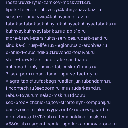
raszar.ru
vskrytie-zamkov-moskva113.ru
lipetsktelecom.ru
tovudyi4kuhnyanazakaz.ru
seksuzb.ru
guzywia4kuhnyanazakaz.ru
fabrikaofabrikaokuhny.ru
kuhnyaekuhnyaafabrika.ru
kuhnyaykuhnyayfabrika.ru
e-abis1c.ru
store-brawl-stars.ru
kts-services.ru
dark-sand.ru
sindika-01.ru
sp-life.ru
x-legion.ru
sib-archives.ru
e-abis-1-c.ru
sindika01.ru
venda-festival.ru
store-brawlstars.ru
dooraleksandria.ru
antenna-highly.ru
mine-lab-msk.ru
1-mus.ru
3-sex-porn.ru
ban-damn.ru
purse-factory.ru
viagra-tablet.ru
fasbags.ru
adler-jun.ru
bandamn.ru
fincontech.ru
3sexporn.ru
1mus.ru
darksand.ru
rebus-toys.ru
minelab-msk.ru
rtdco.ru
seo-prodvizhenie-sajtov-stroitelnyh-kompanij.ru
card-voice.ru
rulonnyygazon177.ru
snow-guard.ru
domizbrusa-9x12spb.ru
demaholding.ru
aalse.ru
a380club.ru
argentinamia.ru
perkoka.ru
movie-one.ru