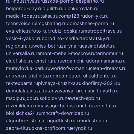
ru-industriya.ru
russkoe-porno-besplatno.ru
belgorod-day.ru
digilith.ru
pichkurovlab.ru
medic-today.ru
taksu.ru
comp123.ru
don-ykt.ru
teensvoice.ru
imgsharing.ru
domashnee-porno.ru
eva-elfie.ru
foto-tur.ru
biz-doska.ru
metropoltravel.ru
veslo-i-yakor.ru
borodino-media.ru
rostotsky.ru
regionufa.ru
weiss-bet.ru
zaryna.ru
casinotablet.ru
universalia.ru
remont-mebeli-moscow.ru
termomur.ru
clubfisher.ru
remstirufa.ru
erdamchi.ru
doramamama.ru
muraviovka-park.ru
worldofwoman.ru
clean-dreams.ru
arkrym.ru
kristinita.ru
dircomputer.ru
healthenter.ru
textexperts.ru
pivnaya-kruzhka.ru
kinofilmy-2021.ru
demolalapaluza.ru
tanyavanya.ru
remstir-tolyatti.ru
msdip.ru
jdol.ru
sokolovr.ru
newtech-spb.ru
rezemkleim.ru
massage-tai.ru
seonub.ru
zvonitut.ru
biolisichka24.ru
mncraft-download.ru
algoritm-sistema.ru
godflesh.ru
ru-industria.ru
zebra-tlt.ru
okna-proficom.ru
erynok.ru