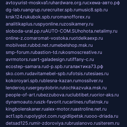
avtoyurist-moskva1.ru
hardware.org.ru
схема-авто.рф
dg-lab.ru
angrup.ru
recruiter.spb.ru
music8.spb.ru
krsk124.ru
kubok.spb.ru
romanofforex.ru
analitikaplus.ru
spyonline.ru
zosikamery.ru
sloboda-ural.pp.ru
AUTO-COM.SU
hohota.net
alimy.ru
online-z.com
aromat-vostoka.ru
otdelkaexp.ru
mobilvest.ru
bbd.net.ru
mebelshop.msk.ru
smp-forum.ru
bastion-td.ru
kosmoscreative.ru
avrmotors.ru
art-galadesign.ru
tiffany-c.ru
ecostep-samara.ru
d-p.spb.ru
галактика73.рф
sko.com.ru
davitamebel-spb.ru
fotsis.ru
tesiaes.ru
kokoroyari.spb.ru
blesna-kazan.ru
mossilver.ru
lenderoq.ru
sergeydobrin.ru
tochkazvuka.msk.ru
people-of-art.ru
bezzubova.ru
clubtibet.ru
orior-aks.ru
dynamoauto.ru
szk-favorit.ru
carlines.ru
flatnsk.ru
kingbolenskaner.ru
alex-motor.ru
astroline.net.ru
act1.spb.ru
polyglot.com.ru
gidlipetsk.ru
ooo-driada.ru
detsad125.ru
mir-zdoroviya.ru
bruslanovo.ru
siterem.ru