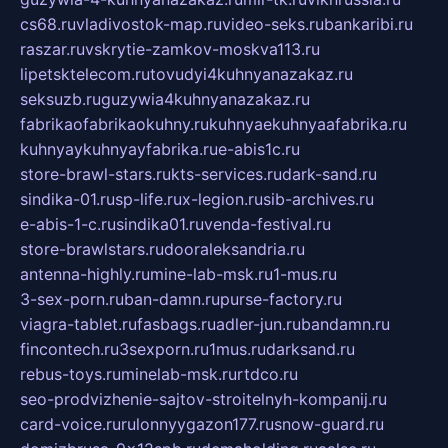
cs68.ru
vladivostok-map.ru
video-seks.ru
bankaribi.ru
raszar.ru
vskrytie-zamkov-moskva113.ru
lipetsktelecom.ru
tovudyi4kuhnyanazakaz.ru
seksuzb.ru
guzywia4kuhnyanazakaz.ru
fabrikaofabrikaokuhny.ru
kuhnyaekuhnyaafabrika.ru
kuhnyaykuhnyayfabrika.ru
e-abis1c.ru
store-brawl-stars.ru
kts-services.ru
dark-sand.ru
sindika-01.ru
sp-life.ru
x-legion.ru
sib-archives.ru
e-abis-1-c.ru
sindika01.ru
venda-festival.ru
store-brawlstars.ru
dooraleksandria.ru
antenna-highly.ru
mine-lab-msk.ru
1-mus.ru
3-sex-porn.ru
ban-damn.ru
purse-factory.ru
viagra-tablet.ru
fasbags.ru
adler-jun.ru
bandamn.ru
fincontech.ru
3sexporn.ru
1mus.ru
darksand.ru
rebus-toys.ru
minelab-msk.ru
rtdco.ru
seo-prodvizhenie-sajtov-stroitelnyh-kompanij.ru
card-voice.ru
rulonnyygazon177.ru
snow-guard.ru