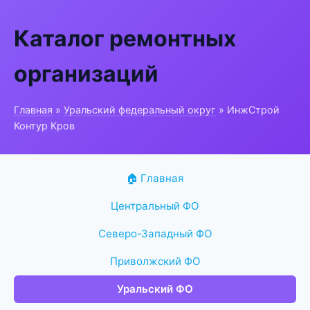
Каталог ремонтных
организаций
Главная
»
Уральский федеральный округ
» ИнжСтрой
Контур Кров
🏠 Главная
Центральный ФО
Северо-Западный ФО
Приволжский ФО
Уральский ФО