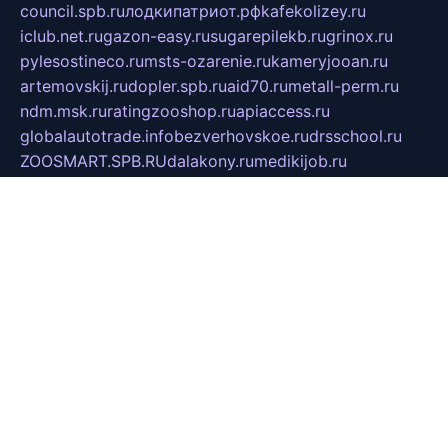
council.spb.ru
лодкипатриот.рф
kafekolizey.ru
iclub.net.ru
gazon-easy.ru
sugarepilekb.ru
grinox.ru
pylesostineco.ru
msts-ozarenie.ru
kameryjooan.ru
artemovskij.ru
dopler.spb.ru
aid70.ru
metall-perm.ru
ndm.msk.ru
ratingzooshop.ru
apiaccess.ru
globalautotrade.info
bezverhovskoe.ru
drsschool.ru
ZOOSMART.SPB.RU
dalakony.ru
medikijob.ru
remontt.spb.ru
photostudia.spb.ru
myragon.ru
terramia.ru
academy62.ru
gardengallereya.ru
rti.com.ru
artem-news.ru
biserinca.ru
krasnodarkurort.com
imshowtv.ru
mebel-v-tule.ru
mobtopik.ru
pcsecurity.net.ru
tool-sib.ru
multimetrunit.ru
sp-tour.ru
fan-cs.ru
santeh-russia.ru
symbian9.net.ru
DSHAIR.RU
tmmotors.spb.ru
xjocuricopii.com
musavtomat.msk.ru
obustrojdom.ru
sovetcik.ru
ybaranovskaya.ru
ppknews.ru
cult-alshei.ru
JAPANRUSSIA.RU
proekciyamebel.ru
imper-finans.ru
rim.org.ru
glamourai.ru
brassminus.ru
zabor-pro.ru
ftn.pp.ru