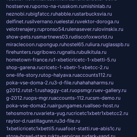
hostserve.ru
porno-na-russkom.ru
mishinlab.ru
neznobi.ru
bigfatcc.ru
habble.ru
starbucksvia.ru
delfinet.ru
silvernano.ru
elestal.ru
vektor-doroga.ru
velotrenajery.ru
pronso54.ru
lenasever.ru
lovinskix.ru
show-pets.ru
smartnews03.ru
discofoxworld.ru
miraclecoon.ru
pongup.ru
hostel65.ru
liura.ru
glasspb.ru
firehunters.ru
gribowo.ru
gnalis.ru
bulkitula.ru
hometown-france.ru
1-xbeticricetc-1-xbetti-5.ru
shop-garena.ru
cricetc-1-xbetr-1-xbetcc-2.ru
one-life-story.ru
top-halyava.ru
accounts112.ru
poka-vse-doma-2.ru
3-d-file.ru
hahahaharms.ru
g2012.ru
tst-1.ru
shaggy-cat.ru
opsmgr.ru
ev-gallery.ru
g-2012.ru
ops-mgr.ru
accounts-112.ru
csm-demo.ru
poka-vse-doma2.ru
airgungames.ru
allseo-host.ru
tehosmotre.ru
varieta-yug.ru
cricetc1xbetr1xbetcc2.ru
raytor-d.ru
atillagunn.ru
3d-file.ru
1xbeticricetc1xbetti5.ru
uafoot-statti.ru
e-abis1c.ru
store-brawl-stars.ru
kts-services.ru
dark-sand.ru