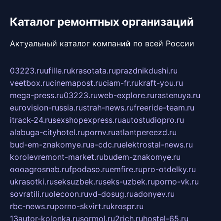
Каталог ремонтных организаций
Актуальный каталог компаний по всей России
03223.ru
ufille.ru
krasotata.ru
prazdnikdushi.ru
veetbox.ru
cinemapost.ru
ciam-fr.ru
kraft-you.ru
mega-press.ru
03223.ru
web-explore.ru
rastenuya.ru
eurovision-russia.ru
strah-news.ru
freeride-team.ru
itrack-24.ru
sexshopexpress.ru
autostudiopro.ru
alabuga-cityhotel.ru
pornv.ru
atlantpereezd.ru
bud-em-znakomye.ru
a-cdc.ru
elektrostal-news.ru
korolevremont-market.ru
budem-znakomye.ru
oooagrosnab.ru
fpodaso.ru
emfire.ru
pro-otdelky.ru
ukrasotki.ru
seksuzbek.ru
seks-uzbek.ru
porno-vk.ru
sovratili.ru
olecoon.ru
vd-dosug.ru
adonyev.ru
rbc-news.ru
porno-skvirt.ru
krospr.ru
13autor-kolonka.ru
sormol.ru
2rich.ru
hostel-65.ru