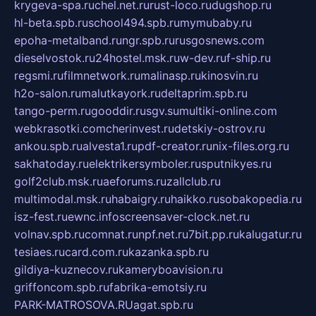
krygeva-spa.ru
chel.net.ru
rust-loco.ru
dugshop.ru
hl-beta.spb.ru
school494.spb.ru
mymubaby.ru
epoha-metalband.ru
ngr.spb.ru
rusgosnews.com
dieselvostok.ru
24hostel.msk.ru
w-dev.ru
f-ship.ru
regsmi.ru
filmnetwork.ru
malinasp.ru
kinosvin.ru
h2o-salon.ru
malutkayork.ru
deltaprim.spb.ru
tango-perm.ru
gooddir.ru
sgv.su
multiki-online.com
webkrasotki.com
cherinvest.ru
detskiy-ostrov.ru
ankou.spb.ru
alvesta1.ru
pdf-creator.ru
nix-files.org.ru
sakhatoday.ru
elektrikersymboler.ru
sputnikyes.ru
golf2club.msk.ru
aeforums.ru
zallclub.ru
multimodal.msk.ru
habaigry.ru
haikko.ru
sobakopedia.ru
isz-fest.ru
ewnc.info
screensaver-clock.net.ru
volnav.spb.ru
comnat.ru
npf.net.ru
7bit.pp.ru
kalugatur.ru
tesiaes.ru
card.com.ru
kazanka.spb.ru
gildiya-kuznecov.ru
kameryboavision.ru
griffoncom.spb.ru
fabrika-emotsiy.ru
PARK-MATROSOVA.RU
agat.spb.ru