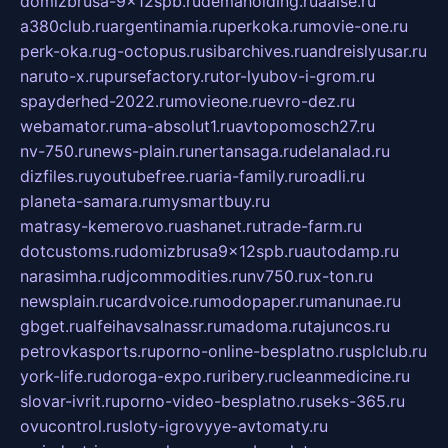
domizbrusa-9x12spb.ru
demaholding.ru
aalse.ru
a380club.ru
argentinamia.ru
perkoka.ru
movie-one.ru
perk-oka.ru
g-octopus.ru
sibarchives.ru
andreislyusar.ru
naruto-x.ru
pursefactory.ru
tor-lyubov-i-grom.ru
spayderhed-2022.ru
movieone.ru
evro-dez.ru
webamator.ru
ma-absolut1.ru
avtopomosch27.ru
nv-750.ru
news-plain.ru
nertansaga.ru
delanalad.ru
dizfiles.ru
youtubefree.ru
aria-family.ru
roadli.ru
planeta-samara.ru
mysmartbuy.ru
matrasy-kemerovo.ru
ashanet.ru
trade-farm.ru
dotcustoms.ru
domizbrusa9x12spb.ru
autodamp.ru
narasimha.ru
djcommodities.ru
nv750.ru
x-ton.ru
newsplain.ru
cardvoice.ru
modopaper.ru
manunae.ru
gbget.ru
alfeihavsalnassr.ru
madoma.ru
tajuncos.ru
petrovkasports.ru
porno-online-besplatno.ru
splclub.ru
york-life.ru
doroga-expo.ru
ribery.ru
cleanmedicine.ru
slovar-ivrit.ru
porno-video-besplatno.ru
seks-365.ru
ovucontrol.ru
sloty-igrovyye-avtomaty.ru