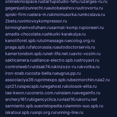
onlinekinospace.ru
startupstudio-fefu.ru
zarges-ru.ru
gegenjustizunrecht.ru
autobalashov.ru
utrovortu.ru
spiski-firm.ru
elara-m.ru
kinomusorka.ru
mkcslava.ru
2bets.ru
vintovoykompressor.ru
birminghamvsfulham.ru
sarmat-komp.ru
pioneeri.ru
amadis-chocolate.ru
shkurki-karakulya.ru
kanotiforet.spb.ru
tutmassage.ru
ecolog.org.ru
praga.spb.ru
falcorussia.ru
autodoctorservis.ru
kamertondom.spb.ru
net-life.net.ru
avto-vozim.ru
sakhcamera.ru
alliance-electro.spb.ru
stroyavt.ru
controlweb1.ru
tdsak74.ru
kinzozo-ru.ru
kvotka.ru
iron-snab.ru
costa-bella.ru
eugrus.pp.ru
associaciya39.ru
primexpo.spb.ru
bezmorchin.ru
ia2.ru
cpt21.ru
ispecspb.ru
regahost.ru
kolosok-elita.ru
tae-kwon.ru
consrio.com.ru
insiam.ru
avegainfo.ru
archery161.ru
bigencyclica.ru
vlast16.ru
korru.net
sarmiento.spb.su
extelopedia.ru
lammin-suo.spb.ru
iskatour.spb.ru
snpi.org.ru
running-line.ru