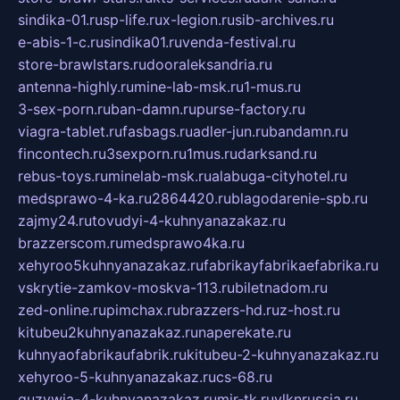
sindika-01.ru
sp-life.ru
x-legion.ru
sib-archives.ru
e-abis-1-c.ru
sindika01.ru
venda-festival.ru
store-brawlstars.ru
dooraleksandria.ru
antenna-highly.ru
mine-lab-msk.ru
1-mus.ru
3-sex-porn.ru
ban-damn.ru
purse-factory.ru
viagra-tablet.ru
fasbags.ru
adler-jun.ru
bandamn.ru
fincontech.ru
3sexporn.ru
1mus.ru
darksand.ru
rebus-toys.ru
minelab-msk.ru
alabuga-cityhotel.ru
medsprawo-4-ka.ru
2864420.ru
blagodarenie-spb.ru
zajmy24.ru
tovudyi-4-kuhnyanazakaz.ru
brazzerscom.ru
medsprawo4ka.ru
xehyroo5kuhnyanazakaz.ru
fabrikayfabrikaefabrika.ru
vskrytie-zamkov-moskva-113.ru
biletnadom.ru
zed-online.ru
pimchax.ru
brazzers-hd.ru
z-host.ru
kitubeu2kuhnyanazakaz.ru
naperekate.ru
kuhnyaofabrikaufabrik.ru
kitubeu-2-kuhnyanazakaz.ru
xehyroo-5-kuhnyanazakaz.ru
cs-68.ru
guzywia-4-kuhnyanazakaz.ru
mir-tk.ru
vlknrussia.ru