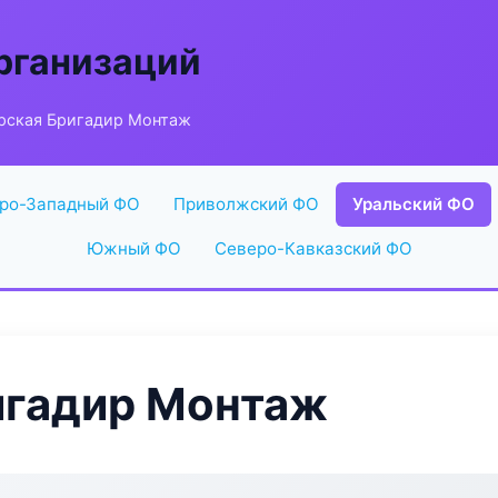
рганизаций
рская Бригадир Монтаж
ро-Западный ФО
Приволжский ФО
Уральский ФО
Южный ФО
Северо-Кавказский ФО
игадир Монтаж