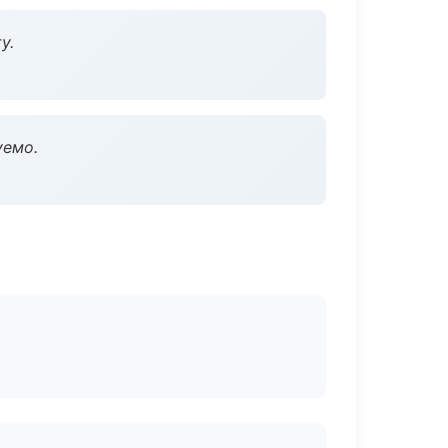
у.
уемо.