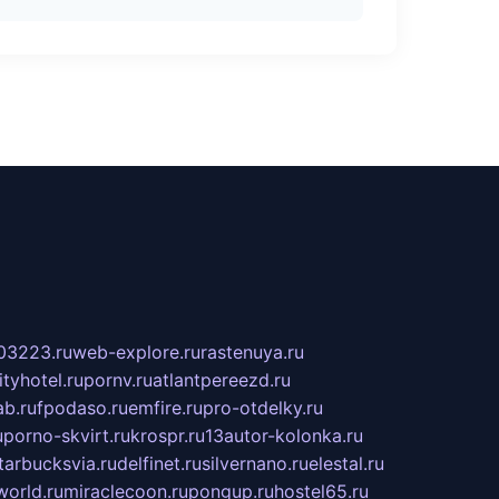
03223.ru
web-explore.ru
rastenuya.ru
tyhotel.ru
pornv.ru
atlantpereezd.ru
b.ru
fpodaso.ru
emfire.ru
pro-otdelky.ru
u
porno-skvirt.ru
krospr.ru
13autor-kolonka.ru
tarbucksvia.ru
delfinet.ru
silvernano.ru
elestal.ru
world.ru
miraclecoon.ru
pongup.ru
hostel65.ru