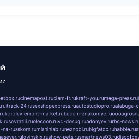
ий
сии
eetbox.ru
cinemapost.ru
ciam-fr.ru
kraft-you.ru
mega-press.ru
.ru
itrack-24.ru
sexshopexpress.ru
autostudiopro.ru
alabuga-ci
ru
korolevremont-market.ru
budem-znakomye.ru
oooagrosna
k.ru
sovratili.ru
olecoon.ru
vd-dosug.ru
adonyev.ru
rbc-news.r
-na-russkom.ru
mishinlab.ru
neznobi.ru
bigfatcc.ru
habble.ru
s
nasever.ru
lovinskix.ru
show-pets.ru
smartnews03.ru
discofox