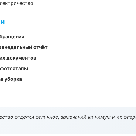
электричество
ми
обращения
женедельный отчёт
их документов
 фотоэтапы
ая уборка
чество отделки отличное, замечаний минимум и их опер