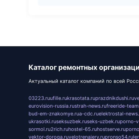
Каталог ремонтных организац
Актуальный каталог компаний по всей Рос
03223.ru
ufille.ru
krasotata.ru
prazdnikdushi.ru
v
eurovision-russia.ru
strah-news.ru
freeride-team
bud-em-znakomye.ru
a-cdc.ru
elektrostal-news.
ukrasotki.ru
seksuzbek.ru
seks-uzbek.ru
porno-v
sormol.ru
2rich.ru
hostel-65.ru
hostserve.ru
porno
vektor-doroga.ru
velotrenajery.ru
pronso54.ru
le