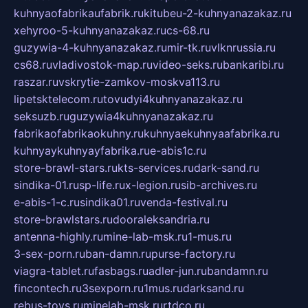
kuhnyaofabrikaufabrik.ru
kitubeu-2-kuhnyanazakaz.ru
xehyroo-5-kuhnyanazakaz.ru
cs-68.ru
guzywia-4-kuhnyanazakaz.ru
mir-tk.ru
vlknrussia.ru
cs68.ru
vladivostok-map.ru
video-seks.ru
bankaribi.ru
raszar.ru
vskrytie-zamkov-moskva113.ru
lipetsktelecom.ru
tovudyi4kuhnyanazakaz.ru
seksuzb.ru
guzywia4kuhnyanazakaz.ru
fabrikaofabrikaokuhny.ru
kuhnyaekuhnyaafabrika.ru
kuhnyaykuhnyayfabrika.ru
e-abis1c.ru
store-brawl-stars.ru
kts-services.ru
dark-sand.ru
sindika-01.ru
sp-life.ru
x-legion.ru
sib-archives.ru
e-abis-1-c.ru
sindika01.ru
venda-festival.ru
store-brawlstars.ru
dooraleksandria.ru
antenna-highly.ru
mine-lab-msk.ru
1-mus.ru
3-sex-porn.ru
ban-damn.ru
purse-factory.ru
viagra-tablet.ru
fasbags.ru
adler-jun.ru
bandamn.ru
fincontech.ru
3sexporn.ru
1mus.ru
darksand.ru
rebus-toys.ru
minelab-msk.ru
rtdco.ru