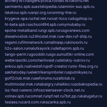
archery161.ru
bigencyclica.ru
vlast16.ru
korru.net
sarmiento.spb.su
extelopedia.ru
lammin-suo.spb.ru
iskatour.spb.ru
snpi.org.ru
running-line.ru
krygeva-spa.ru
chel.net.ru
rust-loco.ru
dugshop.ru
hl-beta.spb.ru
school494.spb.ru
mymubaby.ru
epoha-metalband.ru
ngr.spb.ru
rusgosnews.com
dieselvostok.ru
24hostel.msk.ru
w-dev.ru
f-ship.ru
regsmi.ru
filmnetwork.ru
malinasp.ru
kinosvin.ru
h2o-salon.ru
malutkayork.ru
deltaprim.spb.ru
tango-perm.ru
gooddir.ru
sgv.su
multiki-online.com
webkrasotki.com
cherinvest.ru
detskiy-ostrov.ru
ankou.spb.ru
alvesta1.ru
pdf-creator.ru
nix-files.org.ru
sakhatoday.ru
elektrikersymboler.ru
sputnikyes.ru
golf2club.msk.ru
aeforums.ru
zallclub.ru
multimodal.msk.ru
habaigry.ru
haikko.ru
sobakopedia.ru
isz-fest.ru
ewnc.info
screensaver-clock.net.ru
volnav.spb.ru
comnat.ru
npf.net.ru
7bit.pp.ru
kalugatur.ru
tesiaes.ru
card.com.ru
kazanka.spb.ru