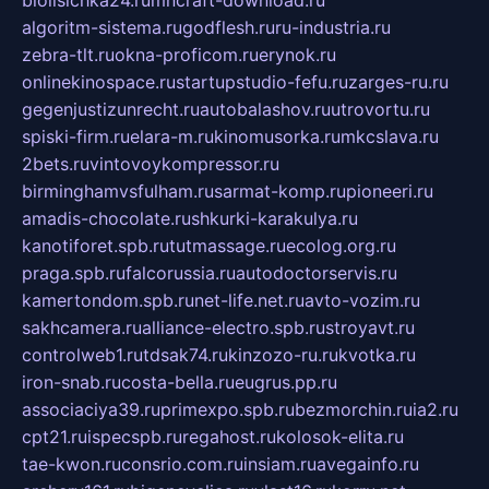
biolisichka24.ru
mncraft-download.ru
algoritm-sistema.ru
godflesh.ru
ru-industria.ru
zebra-tlt.ru
okna-proficom.ru
erynok.ru
onlinekinospace.ru
startupstudio-fefu.ru
zarges-ru.ru
gegenjustizunrecht.ru
autobalashov.ru
utrovortu.ru
spiski-firm.ru
elara-m.ru
kinomusorka.ru
mkcslava.ru
2bets.ru
vintovoykompressor.ru
birminghamvsfulham.ru
sarmat-komp.ru
pioneeri.ru
amadis-chocolate.ru
shkurki-karakulya.ru
kanotiforet.spb.ru
tutmassage.ru
ecolog.org.ru
praga.spb.ru
falcorussia.ru
autodoctorservis.ru
kamertondom.spb.ru
net-life.net.ru
avto-vozim.ru
sakhcamera.ru
alliance-electro.spb.ru
stroyavt.ru
controlweb1.ru
tdsak74.ru
kinzozo-ru.ru
kvotka.ru
iron-snab.ru
costa-bella.ru
eugrus.pp.ru
associaciya39.ru
primexpo.spb.ru
bezmorchin.ru
ia2.ru
cpt21.ru
ispecspb.ru
regahost.ru
kolosok-elita.ru
tae-kwon.ru
consrio.com.ru
insiam.ru
avegainfo.ru