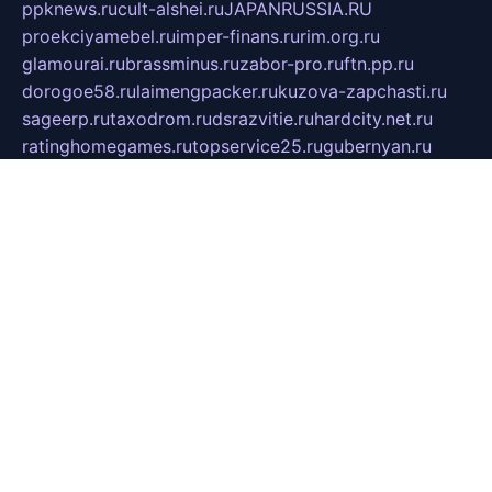
ppknews.ru
cult-alshei.ru
JAPANRUSSIA.RU
proekciyamebel.ru
imper-finans.ru
rim.org.ru
glamourai.ru
brassminus.ru
zabor-pro.ru
ftn.pp.ru
dorogoe58.ru
laimengpacker.ru
kuzova-zapchasti.ru
sageerp.ru
taxodrom.ru
dsrazvitie.ru
hardcity.net.ru
ratinghomegames.ru
topservice25.ru
gubernyan.ru
gtglasslined.ru
ii4.ru
tssport.spb.ru
andorra24.com
blackwallstreet.ru
oboimos.ru
optim-doors.com.ru
ikuch.ru
nycr.org.ru
npa21.ru
vremya-ch.spb.ru
desert000.ru
ivtorgi.ru
ifiori.ru
catalog-statei.ru
dcv.org.ru
spetsmaster174.ru
ipkameryhiseeu.ru
dum26.ru
ruspol.spb.ru
fr-opendp.ru
kam-solnyshko.ru
cheyenne-arapaho.ru
sevzapmetal.spb.ru
ted-lapidus.spb.ru
parasite-eliminator.ru
sigma-complete.ru
modernworld.ru
dama-moda.ru
eholot-group.ru
sk-nvkz.ru
DRONGOLD.RU
democratia2.ru
i-farmer.ru
mass-sport.org
jablonex.spb.ru
bookmess.ru
linkword.ru