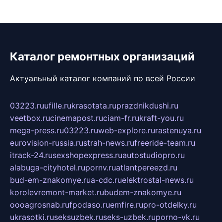
Каталог ремонтных организаций
Актуальный каталог компаний по всей России
03223.ru
ufille.ru
krasotata.ru
prazdnikdushi.ru
veetbox.ru
cinemapost.ru
ciam-fr.ru
kraft-you.ru
mega-press.ru
03223.ru
web-explore.ru
rastenuya.ru
eurovision-russia.ru
strah-news.ru
freeride-team.ru
itrack-24.ru
sexshopexpress.ru
autostudiopro.ru
alabuga-cityhotel.ru
pornv.ru
atlantpereezd.ru
bud-em-znakomye.ru
a-cdc.ru
elektrostal-news.ru
korolevremont-market.ru
budem-znakomye.ru
oooagrosnab.ru
fpodaso.ru
emfire.ru
pro-otdelky.ru
ukrasotki.ru
seksuzbek.ru
seks-uzbek.ru
porno-vk.ru