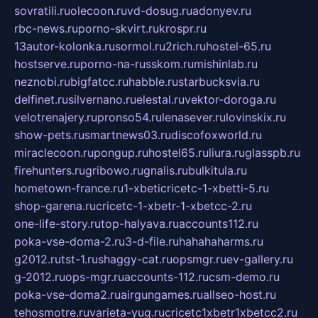
sovratili.ru
olecoon.ru
vd-dosug.ru
adonyev.ru
rbc-news.ru
porno-skvirt.ru
krospr.ru
13autor-kolonka.ru
sormol.ru
2rich.ru
hostel-65.ru
hostserve.ru
porno-na-russkom.ru
mishinlab.ru
neznobi.ru
bigfatcc.ru
habble.ru
starbucksvia.ru
delfinet.ru
silvernano.ru
elestal.ru
vektor-doroga.ru
velotrenajery.ru
pronso54.ru
lenasever.ru
lovinskix.ru
show-pets.ru
smartnews03.ru
discofoxworld.ru
miraclecoon.ru
pongup.ru
hostel65.ru
liura.ru
glasspb.ru
firehunters.ru
gribowo.ru
gnalis.ru
bulkitula.ru
hometown-france.ru
1-xbeticricetc-1-xbetti-5.ru
shop-garena.ru
cricetc-1-xbetr-1-xbetcc-2.ru
one-life-story.ru
top-halyava.ru
accounts112.ru
poka-vse-doma-2.ru
3-d-file.ru
hahahaharms.ru
g2012.ru
tst-1.ru
shaggy-cat.ru
opsmgr.ru
ev-gallery.ru
g-2012.ru
ops-mgr.ru
accounts-112.ru
csm-demo.ru
poka-vse-doma2.ru
airgungames.ru
allseo-host.ru
tehosmotre.ru
varieta-yug.ru
cricetc1xbetr1xbetcc2.ru