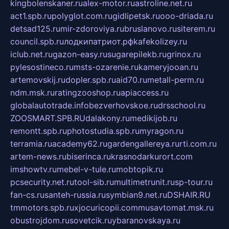
kingbolenskaner.ru
alex-motor.ru
astroline.net.ru
act1.spb.ru
polyglot.com.ru
gidlipetsk.ru
ooo-driada.ru
detsad125.ru
mir-zdoroviya.ru
bruslanovo.ru
siterem.ru
council.spb.ru
лодкипатриот.рф
kafekolizey.ru
iclub.net.ru
gazon-easy.ru
sugarepilekb.ru
grinox.ru
pylesostineco.ru
msts-ozarenie.ru
kameryjooan.ru
artemovskij.ru
dopler.spb.ru
aid70.ru
metall-perm.ru
ndm.msk.ru
ratingzooshop.ru
apiaccess.ru
globalautotrade.info
bezverhovskoe.ru
drsschool.ru
ZOOSMART.SPB.RU
dalakony.ru
medikijob.ru
remontt.spb.ru
photostudia.spb.ru
myragon.ru
terramia.ru
academy62.ru
gardengallereya.ru
rti.com.ru
artem-news.ru
biserinca.ru
krasnodarkurort.com
imshowtv.ru
mebel-v-tule.ru
mobtopik.ru
pcsecurity.net.ru
tool-sib.ru
multimetrunit.ru
sp-tour.ru
fan-cs.ru
santeh-russia.ru
symbian9.net.ru
DSHAIR.RU
tmmotors.spb.ru
xjocuricopii.com
musavtomat.msk.ru
obustrojdom.ru
sovetcik.ru
ybaranovskaya.ru