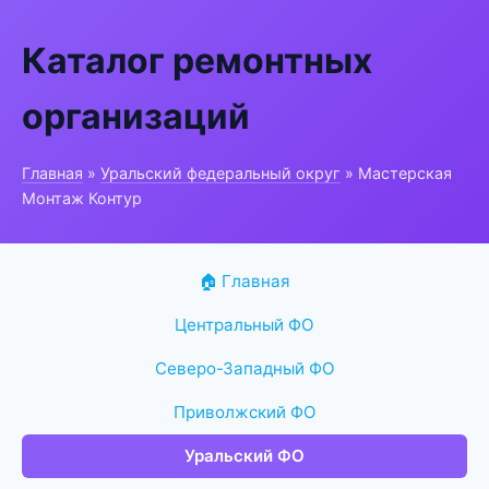
Каталог ремонтных
организаций
Главная
»
Уральский федеральный округ
» Мастерская
Монтаж Контур
🏠 Главная
Центральный ФО
Северо-Западный ФО
Приволжский ФО
Уральский ФО