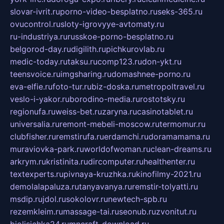
slovar-ivrit.ru
porno-video-besplatno.ru
seks-365.ru
ovucontrol.ru
sloty-igrovyye-avtomaty.ru
ru-industriya.ru
russkoe-porno-besplatno.ru
belgorod-day.ru
digilith.ru
pichkurovlab.ru
medic-today.ru
taksu.ru
comp123.ru
don-ykt.ru
teensvoice.ru
imgsharing.ru
domashnee-porno.ru
eva-elfie.ru
foto-tur.ru
biz-doska.ru
metropoltravel.ru
veslo-i-yakor.ru
borodino-media.ru
rostotsky.ru
regionufa.ru
weiss-bet.ru
zaryna.ru
casinotablet.ru
universalia.ru
remont-mebeli-moscow.ru
termomur.ru
clubfisher.ru
remstirufa.ru
erdamchi.ru
doramamama.ru
muraviovka-park.ru
worldofwoman.ru
clean-dreams.ru
arkrym.ru
kristinita.ru
dircomputer.ru
healthenter.ru
textexperts.ru
pivnaya-kruzhka.ru
kinofilmy-2021.ru
demolalapaluza.ru
tanyavanya.ru
remstir-tolyatti.ru
msdip.ru
jdol.ru
sokolovr.ru
newtech-spb.ru
rezemkleim.ru
massage-tai.ru
seonub.ru
zvonitut.ru