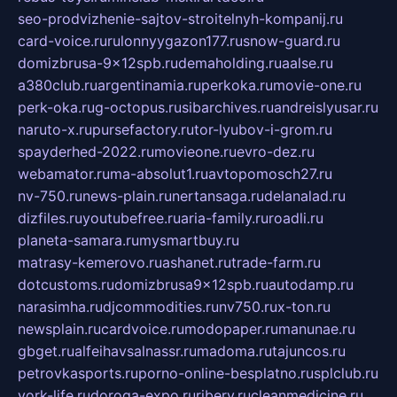
seo-prodvizhenie-sajtov-stroitelnyh-kompanij.ru
card-voice.ru
rulonnyygazon177.ru
snow-guard.ru
domizbrusa-9x12spb.ru
demaholding.ru
aalse.ru
a380club.ru
argentinamia.ru
perkoka.ru
movie-one.ru
perk-oka.ru
g-octopus.ru
sibarchives.ru
andreislyusar.ru
naruto-x.ru
pursefactory.ru
tor-lyubov-i-grom.ru
spayderhed-2022.ru
movieone.ru
evro-dez.ru
webamator.ru
ma-absolut1.ru
avtopomosch27.ru
nv-750.ru
news-plain.ru
nertansaga.ru
delanalad.ru
dizfiles.ru
youtubefree.ru
aria-family.ru
roadli.ru
planeta-samara.ru
mysmartbuy.ru
matrasy-kemerovo.ru
ashanet.ru
trade-farm.ru
dotcustoms.ru
domizbrusa9x12spb.ru
autodamp.ru
narasimha.ru
djcommodities.ru
nv750.ru
x-ton.ru
newsplain.ru
cardvoice.ru
modopaper.ru
manunae.ru
gbget.ru
alfeihavsalnassr.ru
madoma.ru
tajuncos.ru
petrovkasports.ru
porno-online-besplatno.ru
splclub.ru
york-life.ru
doroga-expo.ru
ribery.ru
cleanmedicine.ru