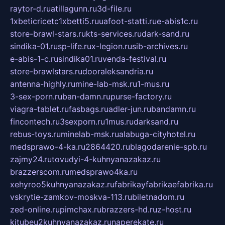
raytor-d.ru
atillagunn.ru
3d-file.ru
1xbeticricetc1xbetti5.ru
uafoot-statti.ru
e-abis1c.ru
store-brawl-stars.ru
kts-services.ru
dark-sand.ru
sindika-01.ru
sp-life.ru
x-legion.ru
sib-archives.ru
e-abis-1-c.ru
sindika01.ru
venda-festival.ru
store-brawlstars.ru
dooraleksandria.ru
antenna-highly.ru
mine-lab-msk.ru
1-mus.ru
3-sex-porn.ru
ban-damn.ru
purse-factory.ru
viagra-tablet.ru
fasbags.ru
adler-jun.ru
bandamn.ru
fincontech.ru
3sexporn.ru
1mus.ru
darksand.ru
rebus-toys.ru
minelab-msk.ru
alabuga-cityhotel.ru
medsprawo-4-ka.ru
2864420.ru
blagodarenie-spb.ru
zajmy24.ru
tovudyi-4-kuhnyanazakaz.ru
brazzerscom.ru
medsprawo4ka.ru
xehyroo5kuhnyanazakaz.ru
fabrikayfabrikaefabrika.ru
vskrytie-zamkov-moskva-113.ru
biletnadom.ru
zed-online.ru
pimchax.ru
brazzers-hd.ru
z-host.ru
kitubeu2kuhnyanazakaz.ru
naperekate.ru