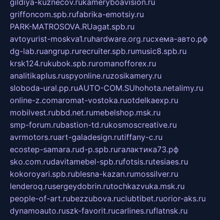
gildiya-kuznecov.ru
kameryboavision.ru
griffoncom.spb.ru
fabrika-emotsiy.ru
PARK-MATROSOVA.RU
agat.spb.ru
avtoyurist-moskva1.ru
hardware.org.ru
схема-авто.рф
dg-lab.ru
angrup.ru
recruiter.spb.ru
music8.spb.ru
krsk124.ru
kubok.spb.ru
romanofforex.ru
analitikaplus.ru
spyonline.ru
zosikamery.ru
sloboda-ural.pp.ru
AUTO-COM.SU
hohota.net
alimy.ru
online-z.com
aromat-vostoka.ru
otdelkaexp.ru
mobilvest.ru
bbd.net.ru
mebelshop.msk.ru
smp-forum.ru
bastion-td.ru
kosmoscreative.ru
avrmotors.ru
art-galadesign.ru
tiffany-c.ru
ecostep-samara.ru
d-p.spb.ru
галактика73.рф
sko.com.ru
davitamebel-spb.ru
fotsis.ru
tesiaes.ru
kokoroyari.spb.ru
blesna-kazan.ru
mossilver.ru
lenderoq.ru
sergeydobrin.ru
tochkazvuka.msk.ru
people-of-art.ru
bezzubova.ru
clubtibet.ru
orior-aks.ru
dynamoauto.ru
szk-favorit.ru
carlines.ru
flatnsk.ru