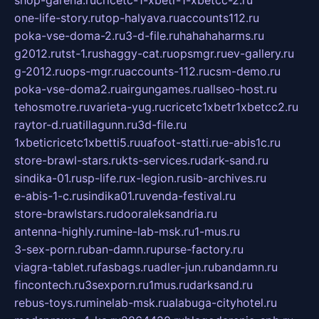
shop-garena.ru
cricetc-1-xbetr-1-xbetcc-2.ru
one-life-story.ru
top-halyava.ru
accounts112.ru
poka-vse-doma-2.ru
3-d-file.ru
hahahaharms.ru
g2012.ru
tst-1.ru
shaggy-cat.ru
opsmgr.ru
ev-gallery.ru
g-2012.ru
ops-mgr.ru
accounts-112.ru
csm-demo.ru
poka-vse-doma2.ru
airgungames.ru
allseo-host.ru
tehosmotre.ru
varieta-yug.ru
cricetc1xbetr1xbetcc2.ru
raytor-d.ru
atillagunn.ru
3d-file.ru
1xbeticricetc1xbetti5.ru
uafoot-statti.ru
e-abis1c.ru
store-brawl-stars.ru
kts-services.ru
dark-sand.ru
sindika-01.ru
sp-life.ru
x-legion.ru
sib-archives.ru
e-abis-1-c.ru
sindika01.ru
venda-festival.ru
store-brawlstars.ru
dooraleksandria.ru
antenna-highly.ru
mine-lab-msk.ru
1-mus.ru
3-sex-porn.ru
ban-damn.ru
purse-factory.ru
viagra-tablet.ru
fasbags.ru
adler-jun.ru
bandamn.ru
fincontech.ru
3sexporn.ru
1mus.ru
darksand.ru
rebus-toys.ru
minelab-msk.ru
alabuga-cityhotel.ru