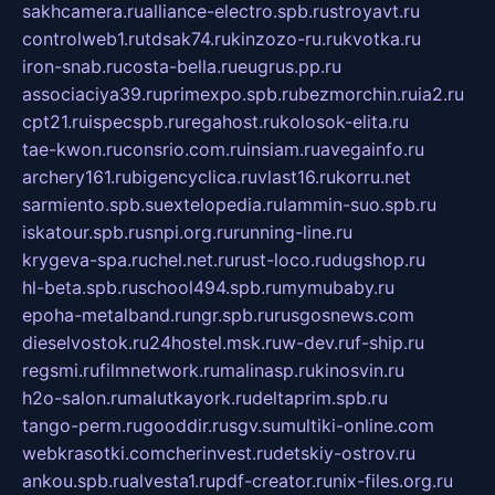
sakhcamera.ru
alliance-electro.spb.ru
stroyavt.ru
controlweb1.ru
tdsak74.ru
kinzozo-ru.ru
kvotka.ru
iron-snab.ru
costa-bella.ru
eugrus.pp.ru
associaciya39.ru
primexpo.spb.ru
bezmorchin.ru
ia2.ru
cpt21.ru
ispecspb.ru
regahost.ru
kolosok-elita.ru
tae-kwon.ru
consrio.com.ru
insiam.ru
avegainfo.ru
archery161.ru
bigencyclica.ru
vlast16.ru
korru.net
sarmiento.spb.su
extelopedia.ru
lammin-suo.spb.ru
iskatour.spb.ru
snpi.org.ru
running-line.ru
krygeva-spa.ru
chel.net.ru
rust-loco.ru
dugshop.ru
hl-beta.spb.ru
school494.spb.ru
mymubaby.ru
epoha-metalband.ru
ngr.spb.ru
rusgosnews.com
dieselvostok.ru
24hostel.msk.ru
w-dev.ru
f-ship.ru
regsmi.ru
filmnetwork.ru
malinasp.ru
kinosvin.ru
h2o-salon.ru
malutkayork.ru
deltaprim.spb.ru
tango-perm.ru
gooddir.ru
sgv.su
multiki-online.com
webkrasotki.com
cherinvest.ru
detskiy-ostrov.ru
ankou.spb.ru
alvesta1.ru
pdf-creator.ru
nix-files.org.ru