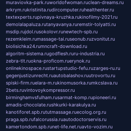
muraviovka-park.ru
worldofwoman.ru
clean-dreams.ru
arkrym.ru
kristinita.ru
dircomputer.ru
healthenter.ru
textexperts.ru
pivnaya-kruzhka.ru
kinofilmy-2021.ru
demolalapaluza.ru
tanyavanya.ru
remstir-tolyatti.ru
msdip.ru
jdol.ru
sokolovr.ru
newtech-spb.ru
rezemkleim.ru
massage-tai.ru
seonub.ru
zvonitut.ru
biolisichka24.ru
mncraft-download.ru
algoritm-sistema.ru
godflesh.ru
ru-industria.ru
zebra-tlt.ru
okna-proficom.ru
erynok.ru
onlinekinospace.ru
startupstudio-fefu.ru
zarges-ru.ru
gegenjustizunrecht.ru
autobalashov.ru
utrovortu.ru
spiski-firm.ru
elara-m.ru
kinomusorka.ru
mkcslava.ru
2bets.ru
vintovoykompressor.ru
birminghamvsfulham.ru
sarmat-komp.ru
pioneeri.ru
amadis-chocolate.ru
shkurki-karakulya.ru
kanotiforet.spb.ru
tutmassage.ru
ecolog.org.ru
praga.spb.ru
falcorussia.ru
autodoctorservis.ru
kamertondom.spb.ru
net-life.net.ru
avto-vozim.ru