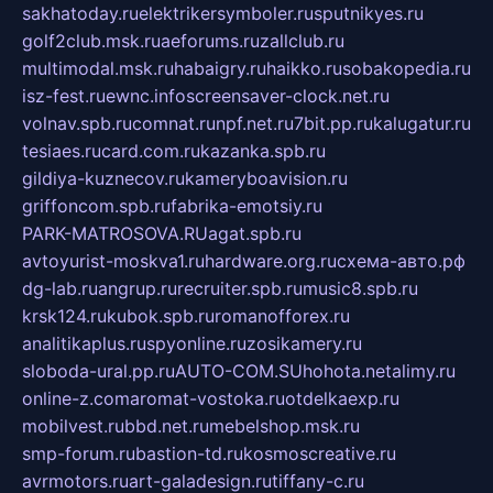
sakhatoday.ru
elektrikersymboler.ru
sputnikyes.ru
golf2club.msk.ru
aeforums.ru
zallclub.ru
multimodal.msk.ru
habaigry.ru
haikko.ru
sobakopedia.ru
isz-fest.ru
ewnc.info
screensaver-clock.net.ru
volnav.spb.ru
comnat.ru
npf.net.ru
7bit.pp.ru
kalugatur.ru
tesiaes.ru
card.com.ru
kazanka.spb.ru
gildiya-kuznecov.ru
kameryboavision.ru
griffoncom.spb.ru
fabrika-emotsiy.ru
PARK-MATROSOVA.RU
agat.spb.ru
avtoyurist-moskva1.ru
hardware.org.ru
схема-авто.рф
dg-lab.ru
angrup.ru
recruiter.spb.ru
music8.spb.ru
krsk124.ru
kubok.spb.ru
romanofforex.ru
analitikaplus.ru
spyonline.ru
zosikamery.ru
sloboda-ural.pp.ru
AUTO-COM.SU
hohota.net
alimy.ru
online-z.com
aromat-vostoka.ru
otdelkaexp.ru
mobilvest.ru
bbd.net.ru
mebelshop.msk.ru
smp-forum.ru
bastion-td.ru
kosmoscreative.ru
avrmotors.ru
art-galadesign.ru
tiffany-c.ru