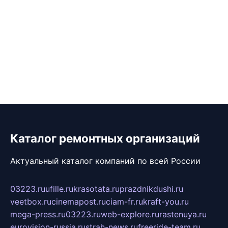
Каталог ремонтных организаций
Актуальный каталог компаний по всей России
03223.ru
ufille.ru
krasotata.ru
prazdnikdushi.ru
veetbox.ru
cinemapost.ru
ciam-fr.ru
kraft-you.ru
mega-press.ru
03223.ru
web-explore.ru
rastenuya.ru
eurovision-russia.ru
strah-news.ru
freeride-team.ru