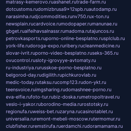
matrasy-kemerovo.ru
ashanet.ru
trade-farm.ru
dotcustoms.ru
domizbrusa9x12spb.ru
autodamp.ru
narasimha.ru
djcommodities.ru
nv750.ru
x-ton.ru
newsplain.ru
cardvoice.ru
modopaper.ru
manunae.ru
gbget.ru
alfeihavsalnassr.ru
madoma.ru
tajuncos.ru
petrovkasports.ru
porno-online-besplatno.ru
splclub.ru
york-life.ru
doroga-expo.ru
ribery.ru
cleanmedicine.ru
slovar-ivrit.ru
porno-video-besplatno.ru
seks-365.ru
ovucontrol.ru
sloty-igrovyye-avtomaty.ru
ru-industriya.ru
russkoe-porno-besplatno.ru
belgorod-day.ru
digilith.ru
pichkurovlab.ru
medic-today.ru
taksu.ru
comp123.ru
don-ykt.ru
teensvoice.ru
imgsharing.ru
domashnee-porno.ru
eva-elfie.ru
foto-tur.ru
biz-doska.ru
metropoltravel.ru
veslo-i-yakor.ru
borodino-media.ru
rostotsky.ru
regionufa.ru
weiss-bet.ru
zaryna.ru
casinotablet.ru
universalia.ru
remont-mebeli-moscow.ru
termomur.ru
clubfisher.ru
remstirufa.ru
erdamchi.ru
doramamama.ru