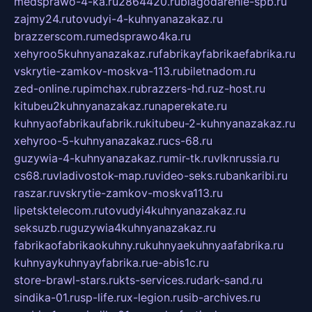
medsprawo-4-ka.ru
2864420.ru
blagodarenie-spb.ru
zajmy24.ru
tovudyi-4-kuhnyanazakaz.ru
brazzerscom.ru
medsprawo4ka.ru
xehyroo5kuhnyanazakaz.ru
fabrikayfabrikaefabrika.ru
vskrytie-zamkov-moskva-113.ru
biletnadom.ru
zed-online.ru
pimchax.ru
brazzers-hd.ru
z-host.ru
kitubeu2kuhnyanazakaz.ru
naperekate.ru
kuhnyaofabrikaufabrik.ru
kitubeu-2-kuhnyanazakaz.ru
xehyroo-5-kuhnyanazakaz.ru
cs-68.ru
guzywia-4-kuhnyanazakaz.ru
mir-tk.ru
vlknrussia.ru
cs68.ru
vladivostok-map.ru
video-seks.ru
bankaribi.ru
raszar.ru
vskrytie-zamkov-moskva113.ru
lipetsktelecom.ru
tovudyi4kuhnyanazakaz.ru
seksuzb.ru
guzywia4kuhnyanazakaz.ru
fabrikaofabrikaokuhny.ru
kuhnyaekuhnyaafabrika.ru
kuhnyaykuhnyayfabrika.ru
e-abis1c.ru
store-brawl-stars.ru
kts-services.ru
dark-sand.ru
sindika-01.ru
sp-life.ru
x-legion.ru
sib-archives.ru