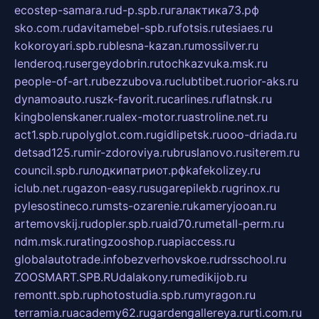
ecostep-samara.ru
d-p.spb.ru
галактика73.рф
sko.com.ru
davitamebel-spb.ru
fotsis.ru
tesiaes.ru
kokoroyari.spb.ru
blesna-kazan.ru
mossilver.ru
lenderoq.ru
sergeydobrin.ru
tochkazvuka.msk.ru
people-of-art.ru
bezzubova.ru
clubtibet.ru
orior-aks.ru
dynamoauto.ru
szk-favorit.ru
carlines.ru
flatnsk.ru
kingbolenskaner.ru
alex-motor.ru
astroline.net.ru
act1.spb.ru
polyglot.com.ru
gidlipetsk.ru
ooo-driada.ru
detsad125.ru
mir-zdoroviya.ru
bruslanovo.ru
siterem.ru
council.spb.ru
лодкипатриот.рф
kafekolizey.ru
iclub.net.ru
gazon-easy.ru
sugarepilekb.ru
grinox.ru
pylesostineco.ru
msts-ozarenie.ru
kameryjooan.ru
artemovskij.ru
dopler.spb.ru
aid70.ru
metall-perm.ru
ndm.msk.ru
ratingzooshop.ru
apiaccess.ru
globalautotrade.info
bezverhovskoe.ru
drsschool.ru
ZOOSMART.SPB.RU
dalakony.ru
medikijob.ru
remontt.spb.ru
photostudia.spb.ru
myragon.ru
terramia.ru
academy62.ru
gardengallereya.ru
rti.com.ru