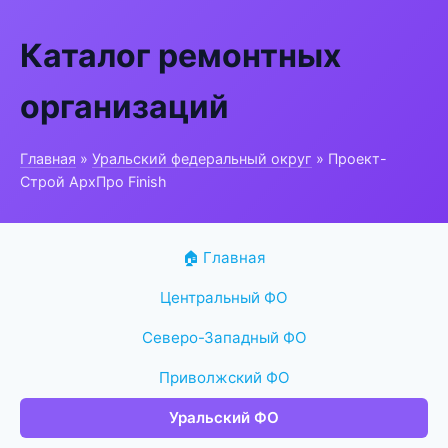
Каталог ремонтных
организаций
Главная
»
Уральский федеральный округ
» Проект-
Строй АрхПро Finish
🏠 Главная
Центральный ФО
Северо-Западный ФО
Приволжский ФО
Уральский ФО