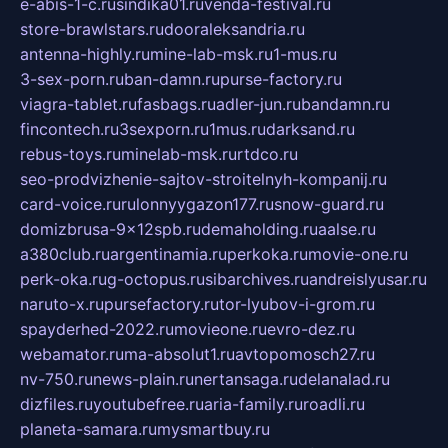
e-abis-1-c.ru
sindika01.ru
venda-festival.ru
store-brawlstars.ru
dooraleksandria.ru
antenna-highly.ru
mine-lab-msk.ru
1-mus.ru
3-sex-porn.ru
ban-damn.ru
purse-factory.ru
viagra-tablet.ru
fasbags.ru
adler-jun.ru
bandamn.ru
fincontech.ru
3sexporn.ru
1mus.ru
darksand.ru
rebus-toys.ru
minelab-msk.ru
rtdco.ru
seo-prodvizhenie-sajtov-stroitelnyh-kompanij.ru
card-voice.ru
rulonnyygazon177.ru
snow-guard.ru
domizbrusa-9x12spb.ru
demaholding.ru
aalse.ru
a380club.ru
argentinamia.ru
perkoka.ru
movie-one.ru
perk-oka.ru
g-octopus.ru
sibarchives.ru
andreislyusar.ru
naruto-x.ru
pursefactory.ru
tor-lyubov-i-grom.ru
spayderhed-2022.ru
movieone.ru
evro-dez.ru
webamator.ru
ma-absolut1.ru
avtopomosch27.ru
nv-750.ru
news-plain.ru
nertansaga.ru
delanalad.ru
dizfiles.ru
youtubefree.ru
aria-family.ru
roadli.ru
planeta-samara.ru
mysmartbuy.ru