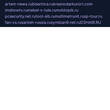
artem-news.ru
biserinca.ru
krasnodarkurort.com
imshowtv.ru
mebel-v-tule.ru
mobtopik.ru
pcsecurity.net.ru
tool-sib.ru
multimetrunit.ru
sp-tour.ru
fan-cs.ru
santeh-russia.ru
symbian9.net.ru
DSHAIR.RU
tmmotors.spb.ru
xjocuricopii.com
musavtomat.msk.ru
obustrojdom.ru
sovetcik.ru
ybaranovskaya.ru
ppknews.ru
cult-alshei.ru
JAPANRUSSIA.RU
proekciyamebel.ru
imper-finans.ru
rim.org.ru
glamourai.ru
brassminus.ru
zabor-pro.ru
ftn.pp.ru
dorogoe58.ru
laimengpacker.ru
kuzova-zapchasti.ru
sageerp.ru
taxodrom.ru
dsrazvitie.ru
hardcity.net.ru
ratinghomegames.ru
topservice25.ru
gubernyan.ru
gtglasslined.ru
ii4.ru
tssport.spb.ru
andorra24.com
blackwallstreet.ru
oboimos.ru
optim-doors.com.ru
ikuch.ru
nycr.org.ru
npa21.ru
vremya-ch.spb.ru
desert000.ru
ivtorgi.ru
ifiori.ru
catalog-statei.ru
dcv.org.ru
spetsmaster174.ru
ipkameryhiseeu.ru
dum26.ru
ruspol.spb.ru
fr-opendp.ru
kam-solnyshko.ru