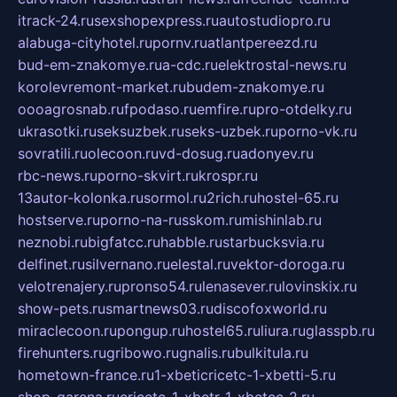
itrack-24.ru
sexshopexpress.ru
autostudiopro.ru
alabuga-cityhotel.ru
pornv.ru
atlantpereezd.ru
bud-em-znakomye.ru
a-cdc.ru
elektrostal-news.ru
korolevremont-market.ru
budem-znakomye.ru
oooagrosnab.ru
fpodaso.ru
emfire.ru
pro-otdelky.ru
ukrasotki.ru
seksuzbek.ru
seks-uzbek.ru
porno-vk.ru
sovratili.ru
olecoon.ru
vd-dosug.ru
adonyev.ru
rbc-news.ru
porno-skvirt.ru
krospr.ru
13autor-kolonka.ru
sormol.ru
2rich.ru
hostel-65.ru
hostserve.ru
porno-na-russkom.ru
mishinlab.ru
neznobi.ru
bigfatcc.ru
habble.ru
starbucksvia.ru
delfinet.ru
silvernano.ru
elestal.ru
vektor-doroga.ru
velotrenajery.ru
pronso54.ru
lenasever.ru
lovinskix.ru
show-pets.ru
smartnews03.ru
discofoxworld.ru
miraclecoon.ru
pongup.ru
hostel65.ru
liura.ru
glasspb.ru
firehunters.ru
gribowo.ru
gnalis.ru
bulkitula.ru
hometown-france.ru
1-xbeticricetc-1-xbetti-5.ru