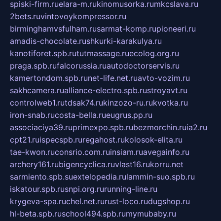
spiski-firm.ru
elara-m.ru
kinomusorka.ru
mkcslava.ru
2bets.ru
vintovoykompressor.ru
birminghamvsfulham.ru
sarmat-komp.ru
pioneeri.ru
amadis-chocolate.ru
shkurki-karakulya.ru
kanotiforet.spb.ru
tutmassage.ru
ecolog.org.ru
praga.spb.ru
falcorussia.ru
autodoctorservis.ru
kamertondom.spb.ru
net-life.net.ru
avto-vozim.ru
sakhcamera.ru
alliance-electro.spb.ru
stroyavt.ru
controlweb1.ru
tdsak74.ru
kinzozo-ru.ru
kvotka.ru
iron-snab.ru
costa-bella.ru
eugrus.pp.ru
associaciya39.ru
primexpo.spb.ru
bezmorchin.ru
ia2.ru
cpt21.ru
ispecspb.ru
regahost.ru
kolosok-elita.ru
tae-kwon.ru
consrio.com.ru
insiam.ru
avegainfo.ru
archery161.ru
bigencyclica.ru
vlast16.ru
korru.net
sarmiento.spb.su
extelopedia.ru
lammin-suo.spb.ru
iskatour.spb.ru
snpi.org.ru
running-line.ru
krygeva-spa.ru
chel.net.ru
rust-loco.ru
dugshop.ru
hl-beta.spb.ru
school494.spb.ru
mymubaby.ru