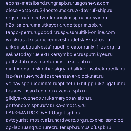
epoha-metalband.ru
ngr.spb.ru
rusgosnews.com
dieselvostok.ru
24hostel.msk.ru
w-dev.ru
f-ship.ru
regsmi.ru
filmnetwork.ru
malinasp.ru
kinosvin.ru
h2o-salon.ru
malutkayork.ru
deltaprim.spb.ru
tango-perm.ru
gooddir.ru
sgv.su
multiki-online.com
webkrasotki.com
cherinvest.ru
detskiy-ostrov.ru
ankou.spb.ru
alvesta1.ru
pdf-creator.ru
nix-files.org.ru
sakhatoday.ru
elektrikersymboler.ru
sputnikyes.ru
golf2club.msk.ru
aeforums.ru
zallclub.ru
multimodal.msk.ru
habaigry.ru
haikko.ru
sobakopedia.ru
isz-fest.ru
ewnc.info
screensaver-clock.net.ru
volnav.spb.ru
comnat.ru
npf.net.ru
7bit.pp.ru
kalugatur.ru
tesiaes.ru
card.com.ru
kazanka.spb.ru
gildiya-kuznecov.ru
kameryboavision.ru
griffoncom.spb.ru
fabrika-emotsiy.ru
PARK-MATROSOVA.RU
agat.spb.ru
avtoyurist-moskva1.ru
hardware.org.ru
схема-авто.рф
dg-lab.ru
angrup.ru
recruiter.spb.ru
music8.spb.ru