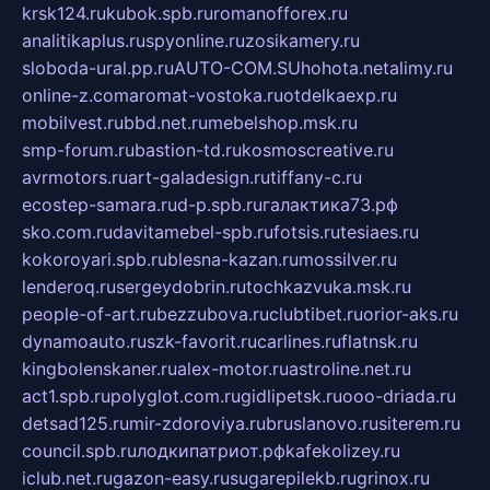
krsk124.ru
kubok.spb.ru
romanofforex.ru
analitikaplus.ru
spyonline.ru
zosikamery.ru
sloboda-ural.pp.ru
AUTO-COM.SU
hohota.net
alimy.ru
online-z.com
aromat-vostoka.ru
otdelkaexp.ru
mobilvest.ru
bbd.net.ru
mebelshop.msk.ru
smp-forum.ru
bastion-td.ru
kosmoscreative.ru
avrmotors.ru
art-galadesign.ru
tiffany-c.ru
ecostep-samara.ru
d-p.spb.ru
галактика73.рф
sko.com.ru
davitamebel-spb.ru
fotsis.ru
tesiaes.ru
kokoroyari.spb.ru
blesna-kazan.ru
mossilver.ru
lenderoq.ru
sergeydobrin.ru
tochkazvuka.msk.ru
people-of-art.ru
bezzubova.ru
clubtibet.ru
orior-aks.ru
dynamoauto.ru
szk-favorit.ru
carlines.ru
flatnsk.ru
kingbolenskaner.ru
alex-motor.ru
astroline.net.ru
act1.spb.ru
polyglot.com.ru
gidlipetsk.ru
ooo-driada.ru
detsad125.ru
mir-zdoroviya.ru
bruslanovo.ru
siterem.ru
council.spb.ru
лодкипатриот.рф
kafekolizey.ru
iclub.net.ru
gazon-easy.ru
sugarepilekb.ru
grinox.ru