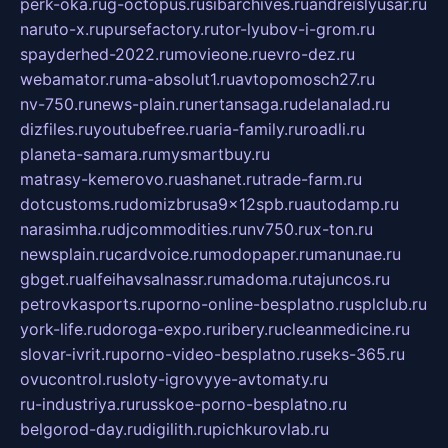
perk-oka.ru
g-octopus.ru
sibarchives.ru
andreislyusar.ru
naruto-x.ru
pursefactory.ru
tor-lyubov-i-grom.ru
spayderhed-2022.ru
movieone.ru
evro-dez.ru
webamator.ru
ma-absolut1.ru
avtopomosch27.ru
nv-750.ru
news-plain.ru
nertansaga.ru
delanalad.ru
dizfiles.ru
youtubefree.ru
aria-family.ru
roadli.ru
planeta-samara.ru
mysmartbuy.ru
matrasy-kemerovo.ru
ashanet.ru
trade-farm.ru
dotcustoms.ru
domizbrusa9x12spb.ru
autodamp.ru
narasimha.ru
djcommodities.ru
nv750.ru
x-ton.ru
newsplain.ru
cardvoice.ru
modopaper.ru
manunae.ru
gbget.ru
alfeihavsalnassr.ru
madoma.ru
tajuncos.ru
petrovkasports.ru
porno-online-besplatno.ru
splclub.ru
york-life.ru
doroga-expo.ru
ribery.ru
cleanmedicine.ru
slovar-ivrit.ru
porno-video-besplatno.ru
seks-365.ru
ovucontrol.ru
sloty-igrovyye-avtomaty.ru
ru-industriya.ru
russkoe-porno-besplatno.ru
belgorod-day.ru
digilith.ru
pichkurovlab.ru