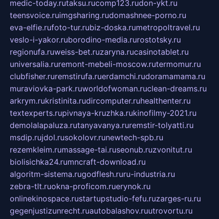
medic-today.ru
taksu.ru
comp123.ru
don-ykt.ru
teensvoice.ru
imgsharing.ru
domashnee-porno.ru
eva-elfie.ru
foto-tur.ru
biz-doska.ru
metropoltravel.ru
veslo-i-yakor.ru
borodino-media.ru
rostotsky.ru
regionufa.ru
weiss-bet.ru
zaryna.ru
casinotablet.ru
universalia.ru
remont-mebeli-moscow.ru
termomur.ru
clubfisher.ru
remstirufa.ru
erdamchi.ru
doramamama.ru
muraviovka-park.ru
worldofwoman.ru
clean-dreams.ru
arkrym.ru
kristinita.ru
dircomputer.ru
healthenter.ru
textexperts.ru
pivnaya-kruzhka.ru
kinofilmy-2021.ru
demolalapaluza.ru
tanyavanya.ru
remstir-tolyatti.ru
msdip.ru
jdol.ru
sokolovr.ru
newtech-spb.ru
rezemkleim.ru
massage-tai.ru
seonub.ru
zvonitut.ru
biolisichka24.ru
mncraft-download.ru
algoritm-sistema.ru
godflesh.ru
ru-industria.ru
zebra-tlt.ru
okna-proficom.ru
erynok.ru
onlinekinospace.ru
startupstudio-fefu.ru
zarges-ru.ru
gegenjustizunrecht.ru
autobalashov.ru
utrovortu.ru