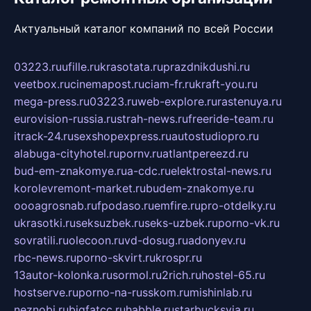
Актуальный каталог компаний по всей России
03223.ru
ufille.ru
krasotata.ru
prazdnikdushi.ru
veetbox.ru
cinemapost.ru
ciam-fr.ru
kraft-you.ru
mega-press.ru
03223.ru
web-explore.ru
rastenuya.ru
eurovision-russia.ru
strah-news.ru
freeride-team.ru
itrack-24.ru
sexshopexpress.ru
autostudiopro.ru
alabuga-cityhotel.ru
pornv.ru
atlantpereezd.ru
bud-em-znakomye.ru
a-cdc.ru
elektrostal-news.ru
korolevremont-market.ru
budem-znakomye.ru
oooagrosnab.ru
fpodaso.ru
emfire.ru
pro-otdelky.ru
ukrasotki.ru
seksuzbek.ru
seks-uzbek.ru
porno-vk.ru
sovratili.ru
olecoon.ru
vd-dosug.ru
adonyev.ru
rbc-news.ru
porno-skvirt.ru
krospr.ru
13autor-kolonka.ru
sormol.ru
2rich.ru
hostel-65.ru
hostserve.ru
porno-na-russkom.ru
mishinlab.ru
neznobi.ru
bigfatcc.ru
habble.ru
starbucksvia.ru