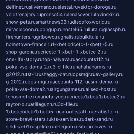
delfinet.ru
silvernano.ru
elestal.ru
vektor-doroga.ru
velotrenajery.ru
pronso54.ru
lenasever.ru
lovinskix.ru
show-pets.ru
smartnews03.ru
discofoxworld.ru
miraclecoon.ru
pongup.ru
hostel65.ru
liura.ru
glasspb.ru
firehunters.ru
gribowo.ru
gnalis.ru
bulkitula.ru
hometown-france.ru
1-xbeticricetc-1-xbetti-5.ru
shop-garena.ru
cricetc-1-xbetr-1-xbetcc-2.ru
one-life-story.ru
top-halyava.ru
accounts112.ru
poka-vse-doma-2.ru
3-d-file.ru
hahahaharms.ru
g2012.ru
tst-1.ru
shaggy-cat.ru
opsmgr.ru
ev-gallery.ru
g-2012.ru
ops-mgr.ru
accounts-112.ru
csm-demo.ru
poka-vse-doma2.ru
airgungames.ru
allseo-host.ru
tehosmotre.ru
varieta-yug.ru
cricetc1xbetr1xbetcc2.ru
raytor-d.ru
atillagunn.ru
3d-file.ru
1xbeticricetc1xbetti5.ru
uafoot-statti.ru
e-abis1c.ru
store-brawl-stars.ru
kts-services.ru
dark-sand.ru
sindika-01.ru
sp-life.ru
x-legion.ru
sib-archives.ru
e-abis-1-c.ru
sindika01.ru
venda-festival.ru