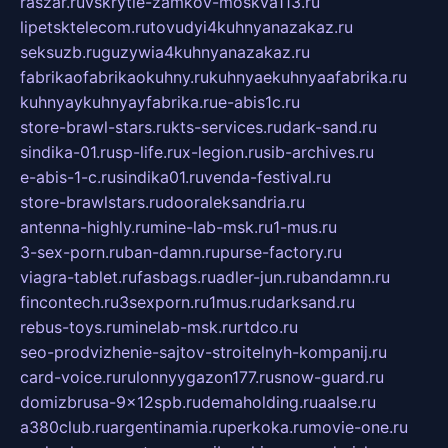
raszar.ru
vskrytie-zamkov-moskva113.ru
lipetsktelecom.ru
tovudyi4kuhnyanazakaz.ru
seksuzb.ru
guzywia4kuhnyanazakaz.ru
fabrikaofabrikaokuhny.ru
kuhnyaekuhnyaafabrika.ru
kuhnyaykuhnyayfabrika.ru
e-abis1c.ru
store-brawl-stars.ru
kts-services.ru
dark-sand.ru
sindika-01.ru
sp-life.ru
x-legion.ru
sib-archives.ru
e-abis-1-c.ru
sindika01.ru
venda-festival.ru
store-brawlstars.ru
dooraleksandria.ru
antenna-highly.ru
mine-lab-msk.ru
1-mus.ru
3-sex-porn.ru
ban-damn.ru
purse-factory.ru
viagra-tablet.ru
fasbags.ru
adler-jun.ru
bandamn.ru
fincontech.ru
3sexporn.ru
1mus.ru
darksand.ru
rebus-toys.ru
minelab-msk.ru
rtdco.ru
seo-prodvizhenie-sajtov-stroitelnyh-kompanij.ru
card-voice.ru
rulonnyygazon177.ru
snow-guard.ru
domizbrusa-9x12spb.ru
demaholding.ru
aalse.ru
a380club.ru
argentinamia.ru
perkoka.ru
movie-one.ru