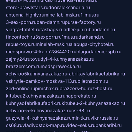
store-brawlstars.ru
dooraleksandria.ru
antenna-highly.ru
mine-lab-msk.ru
1-mus.ru
3-sex-porn.ru
ban-damn.ru
purse-factory.ru
viagra-tablet.ru
fasbags.ru
adler-jun.ru
bandamn.ru
fincontech.ru
3sexporn.ru
1mus.ru
darksand.ru
rebus-toys.ru
minelab-msk.ru
alabuga-cityhotel.ru
medsprawo-4-ka.ru
2864420.ru
blagodarenie-spb.ru
zajmy24.ru
tovudyi-4-kuhnyanazakaz.ru
brazzerscom.ru
medsprawo4ka.ru
xehyroo5kuhnyanazakaz.ru
fabrikayfabrikaefabrika.ru
vskrytie-zamkov-moskva-113.ru
biletnadom.ru
zed-online.ru
pimchax.ru
brazzers-hd.ru
z-host.ru
kitubeu2kuhnyanazakaz.ru
naperekate.ru
kuhnyaofabrikaufabrik.ru
kitubeu-2-kuhnyanazakaz.ru
xehyroo-5-kuhnyanazakaz.ru
cs-68.ru
guzywia-4-kuhnyanazakaz.ru
mir-tk.ru
vlknrussia.ru
cs68.ru
vladivostok-map.ru
video-seks.ru
bankaribi.ru