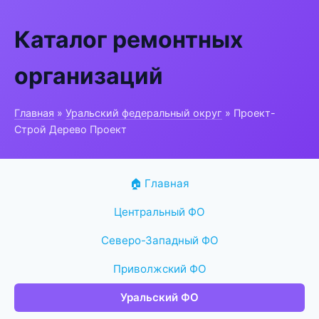
Каталог ремонтных
организаций
Главная
»
Уральский федеральный округ
» Проект-
Строй Дерево Проект
🏠 Главная
Центральный ФО
Северо-Западный ФО
Приволжский ФО
Уральский ФО