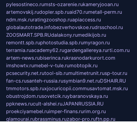
pylesostineco.ru
msts-ozarenie.ru
kameryjooan.ru
artemovskij.ru
dopler.spb.ru
aid70.ru
metall-perm.ru
ndm.msk.ru
ratingzooshop.ru
apiaccess.ru
globalautotrade.info
bezverhovskoe.ru
drsschool.ru
ZOOSMART.SPB.RU
dalakony.ru
medikijob.ru
remontt.spb.ru
photostudia.spb.ru
myragon.ru
terramia.ru
academy62.ru
gardengallereya.ru
rti.com.ru
artem-news.ru
biserinca.ru
krasnodarkurort.com
imshowtv.ru
mebel-v-tule.ru
mobtopik.ru
pcsecurity.net.ru
tool-sib.ru
multimetrunit.ru
sp-tour.ru
fan-cs.ru
santeh-russia.ru
symbian9.net.ru
DSHAIR.RU
tmmotors.spb.ru
xjocuricopii.com
musavtomat.msk.ru
obustrojdom.ru
sovetcik.ru
ybaranovskaya.ru
ppknews.ru
cult-alshei.ru
JAPANRUSSIA.RU
proekciyamebel.ru
imper-finans.ru
rim.org.ru
glamourai.ru
brassminus.ru
zabor-pro.ru
ftn.pp.ru
dorogoe58.ru
laimengpacker.ru
kuzova-zapchasti.ru
sageerp.ru
taxodrom.ru
dsrazvitie.ru
hardcity.net.ru