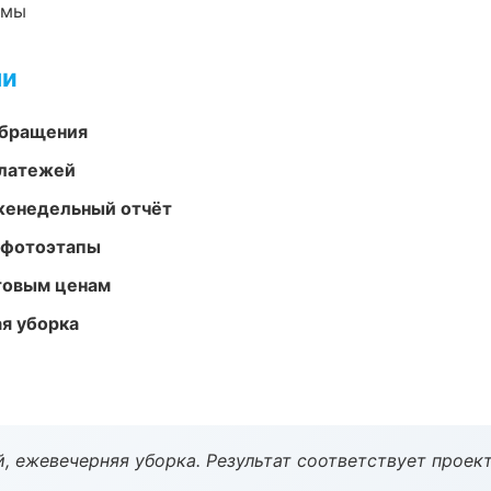
емы
ми
обращения
платежей
женедельный отчёт
 фотоэтапы
птовым ценам
ая уборка
, ежевечерняя уборка. Результат соответствует проект