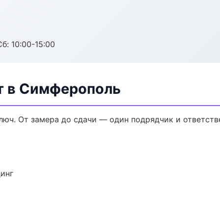
б: 10:00-15:00
т в Симферополь
юч. От замера до сдачи — один подрядчик и ответств
динг