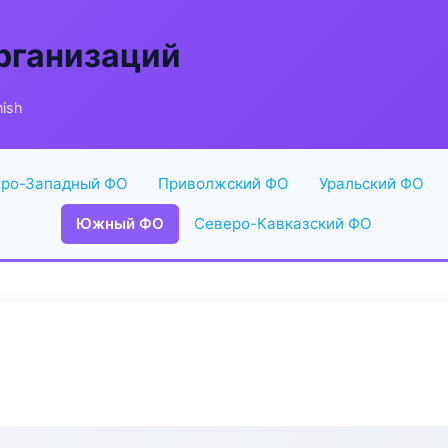
рганизаций
nish
ро-Западный ФО
Приволжский ФО
Уральский ФО
Южный ФО
Северо-Кавказский ФО