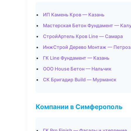
ИП Камень Кров — Казань
Мастерская Бетон Фундамент — Калу
СтройАртель Кров Line — Самара
ИнжСтрой Дерево Монтаж — Петроз
ГК Line Фундамент — Казань
ООО House Бетон — Нальчик
СК Бригадир Build — Мурманск
Компании в Симферополь
ГК Pro Finish — Фасады и утепление