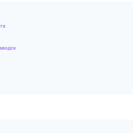
га
аводск