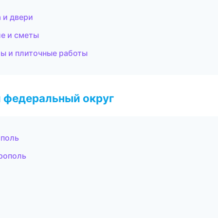
 и двери
е и сметы
ы и плиточные работы
 федеральный округ
ополь
рополь