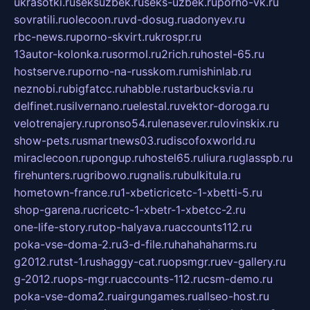
ukrasotki.ru
seksuzbek.ru
seks-uzbek.ru
porno-vk.ru
sovratili.ru
olecoon.ru
vd-dosug.ru
adonyev.ru
rbc-news.ru
porno-skvirt.ru
krospr.ru
13autor-kolonka.ru
sormol.ru
2rich.ru
hostel-65.ru
hostserve.ru
porno-na-russkom.ru
mishinlab.ru
neznobi.ru
bigfatcc.ru
habble.ru
starbucksvia.ru
delfinet.ru
silvernano.ru
elestal.ru
vektor-doroga.ru
velotrenajery.ru
pronso54.ru
lenasever.ru
lovinskix.ru
show-pets.ru
smartnews03.ru
discofoxworld.ru
miraclecoon.ru
pongup.ru
hostel65.ru
liura.ru
glasspb.ru
firehunters.ru
gribowo.ru
gnalis.ru
bulkitula.ru
hometown-france.ru
1-xbeticricetc-1-xbetti-5.ru
shop-garena.ru
cricetc-1-xbetr-1-xbetcc-2.ru
one-life-story.ru
top-halyava.ru
accounts112.ru
poka-vse-doma-2.ru
3-d-file.ru
hahahaharms.ru
g2012.ru
tst-1.ru
shaggy-cat.ru
opsmgr.ru
ev-gallery.ru
g-2012.ru
ops-mgr.ru
accounts-112.ru
csm-demo.ru
poka-vse-doma2.ru
airgungames.ru
allseo-host.ru