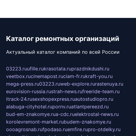
Каталог ремонтных организаций
Актуальный каталог компаний по всей России
03223.ru
ufille.ru
krasotata.ru
prazdnikdushi.ru
veetbox.ru
cinemapost.ru
ciam-fr.ru
kraft-you.ru
mega-press.ru
03223.ru
web-explore.ru
rastenuya.ru
eurovision-russia.ru
strah-news.ru
freeride-team.ru
itrack-24.ru
sexshopexpress.ru
autostudiopro.ru
alabuga-cityhotel.ru
pornv.ru
atlantpereezd.ru
bud-em-znakomye.ru
a-cdc.ru
elektrostal-news.ru
korolevremont-market.ru
budem-znakomye.ru
oooagrosnab.ru
fpodaso.ru
emfire.ru
pro-otdelky.ru