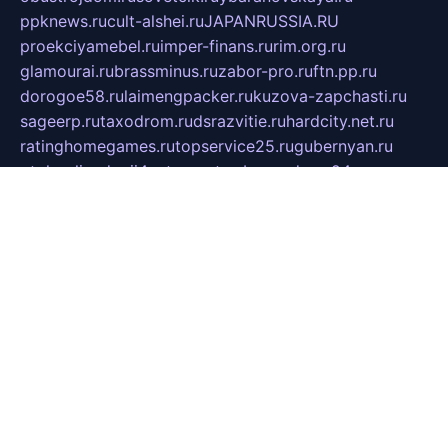
ppknews.ru
cult-alshei.ru
JAPANRUSSIA.RU
proekciyamebel.ru
imper-finans.ru
rim.org.ru
glamourai.ru
brassminus.ru
zabor-pro.ru
ftn.pp.ru
dorogoe58.ru
laimengpacker.ru
kuzova-zapchasti.ru
sageerp.ru
taxodrom.ru
dsrazvitie.ru
hardcity.net.ru
ratinghomegames.ru
topservice25.ru
gubernyan.ru
gtglasslined.ru
ii4.ru
tssport.spb.ru
andorra24.com
blackwallstreet.ru
oboimos.ru
optim-doors.com.ru
ikuch.ru
nycr.org.ru
npa21.ru
vremya-ch.spb.ru
desert000.ru
ivtorgi.ru
ifiori.ru
catalog-statei.ru
dcv.org.ru
spetsmaster174.ru
ipkameryhiseeu.ru
dum26.ru
ruspol.spb.ru
fr-opendp.ru
kam-solnyshko.ru
cheyenne-arapaho.ru
sevzapmetal.spb.ru
ted-lapidus.spb.ru
parasite-eliminator.ru
sigma-complete.ru
modernworld.ru
dama-moda.ru
eholot-group.ru
sk-nvkz.ru
DRONGOLD.RU
democratia2.ru
i-farmer.ru
mass-sport.org
jablonex.spb.ru
bookmess.ru
linkword.ru