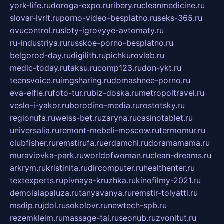
york-life.ru
doroga-expo.ru
ribery.ru
cleanmedicine.ru
slovar-ivrit.ru
porno-video-besplatno.ru
seks-365.ru
ovucontrol.ru
sloty-igrovyye-avtomaty.ru
ru-industriya.ru
russkoe-porno-besplatno.ru
belgorod-day.ru
digilith.ru
pichkurovlab.ru
medic-today.ru
taksu.ru
comp123.ru
don-ykt.ru
teensvoice.ru
imgsharing.ru
domashnee-porno.ru
eva-elfie.ru
foto-tur.ru
biz-doska.ru
metropoltravel.ru
veslo-i-yakor.ru
borodino-media.ru
rostotsky.ru
regionufa.ru
weiss-bet.ru
zaryna.ru
casinotablet.ru
universalia.ru
remont-mebeli-moscow.ru
termomur.ru
clubfisher.ru
remstirufa.ru
erdamchi.ru
doramamama.ru
muraviovka-park.ru
worldofwoman.ru
clean-dreams.ru
arkrym.ru
kristinita.ru
dircomputer.ru
healthenter.ru
textexperts.ru
pivnaya-kruzhka.ru
kinofilmy-2021.ru
demolalapaluza.ru
tanyavanya.ru
remstir-tolyatti.ru
msdip.ru
jdol.ru
sokolovr.ru
newtech-spb.ru
rezemkleim.ru
massage-tai.ru
seonub.ru
zvonitut.ru