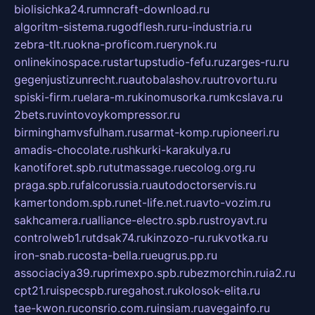
biolisichka24.ru
mncraft-download.ru
algoritm-sistema.ru
godflesh.ru
ru-industria.ru
zebra-tlt.ru
okna-proficom.ru
erynok.ru
onlinekinospace.ru
startupstudio-fefu.ru
zarges-ru.ru
gegenjustizunrecht.ru
autobalashov.ru
utrovortu.ru
spiski-firm.ru
elara-m.ru
kinomusorka.ru
mkcslava.ru
2bets.ru
vintovoykompressor.ru
birminghamvsfulham.ru
sarmat-komp.ru
pioneeri.ru
amadis-chocolate.ru
shkurki-karakulya.ru
kanotiforet.spb.ru
tutmassage.ru
ecolog.org.ru
praga.spb.ru
falcorussia.ru
autodoctorservis.ru
kamertondom.spb.ru
net-life.net.ru
avto-vozim.ru
sakhcamera.ru
alliance-electro.spb.ru
stroyavt.ru
controlweb1.ru
tdsak74.ru
kinzozo-ru.ru
kvotka.ru
iron-snab.ru
costa-bella.ru
eugrus.pp.ru
associaciya39.ru
primexpo.spb.ru
bezmorchin.ru
ia2.ru
cpt21.ru
ispecspb.ru
regahost.ru
kolosok-elita.ru
tae-kwon.ru
consrio.com.ru
insiam.ru
avegainfo.ru