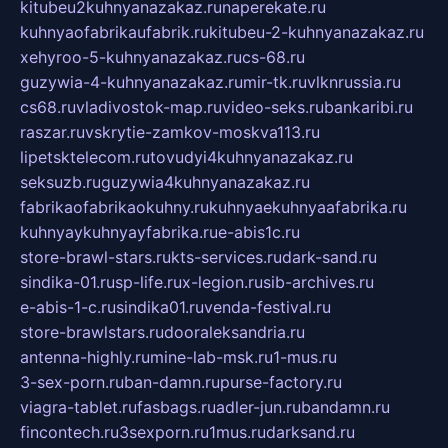
kitubeu2kuhnyanazakaz.ru
naperekate.ru
kuhnyaofabrikaufabrik.ru
kitubeu-2-kuhnyanazakaz.ru
xehyroo-5-kuhnyanazakaz.ru
cs-68.ru
guzywia-4-kuhnyanazakaz.ru
mir-tk.ru
vlknrussia.ru
cs68.ru
vladivostok-map.ru
video-seks.ru
bankaribi.ru
raszar.ru
vskrytie-zamkov-moskva113.ru
lipetsktelecom.ru
tovudyi4kuhnyanazakaz.ru
seksuzb.ru
guzywia4kuhnyanazakaz.ru
fabrikaofabrikaokuhny.ru
kuhnyaekuhnyaafabrika.ru
kuhnyaykuhnyayfabrika.ru
e-abis1c.ru
store-brawl-stars.ru
kts-services.ru
dark-sand.ru
sindika-01.ru
sp-life.ru
x-legion.ru
sib-archives.ru
e-abis-1-c.ru
sindika01.ru
venda-festival.ru
store-brawlstars.ru
dooraleksandria.ru
antenna-highly.ru
mine-lab-msk.ru
1-mus.ru
3-sex-porn.ru
ban-damn.ru
purse-factory.ru
viagra-tablet.ru
fasbags.ru
adler-jun.ru
bandamn.ru
fincontech.ru
3sexporn.ru
1mus.ru
darksand.ru