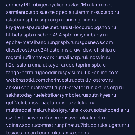
archery161.ru
bigencyclica.ru
vlast16.ru
korru.net
sarmiento.spb.su
extelopedia.ru
lammin-suo.spb.ru
iskatour.spb.ru
snpi.org.ru
running-line.ru
krygeva-spa.ru
chel.net.ru
rust-loco.ru
dugshop.ru
hl-beta.spb.ru
school494.spb.ru
mymubaby.ru
epoha-metalband.ru
ngr.spb.ru
rusgosnews.com
dieselvostok.ru
24hostel.msk.ru
w-dev.ru
f-ship.ru
regsmi.ru
filmnetwork.ru
malinasp.ru
kinosvin.ru
h2o-salon.ru
malutkayork.ru
deltaprim.spb.ru
tango-perm.ru
gooddir.ru
sgv.su
multiki-online.com
webkrasotki.com
cherinvest.ru
detskiy-ostrov.ru
ankou.spb.ru
alvesta1.ru
pdf-creator.ru
nix-files.org.ru
sakhatoday.ru
elektrikersymboler.ru
sputnikyes.ru
golf2club.msk.ru
aeforums.ru
zallclub.ru
multimodal.msk.ru
habaigry.ru
haikko.ru
sobakopedia.ru
isz-fest.ru
ewnc.info
screensaver-clock.net.ru
volnav.spb.ru
comnat.ru
npf.net.ru
7bit.pp.ru
kalugatur.ru
tesiaes.ru
card.com.ru
kazanka.spb.ru