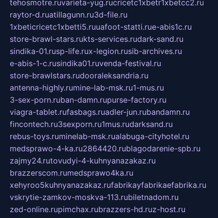
tehosmotre.ru
varieta-yug.ru
cricetc1xbetr1xbetcc2.ru
raytor-d.ru
atillagunn.ru
3d-file.ru
1xbeticricetc1xbetti5.ru
uafoot-statti.ru
e-abis1c.ru
store-brawl-stars.ru
kts-services.ru
dark-sand.ru
sindika-01.ru
sp-life.ru
x-legion.ru
sib-archives.ru
e-abis-1-c.ru
sindika01.ru
venda-festival.ru
store-brawlstars.ru
dooraleksandria.ru
antenna-highly.ru
mine-lab-msk.ru
1-mus.ru
3-sex-porn.ru
ban-damn.ru
purse-factory.ru
viagra-tablet.ru
fasbags.ru
adler-jun.ru
bandamn.ru
fincontech.ru
3sexporn.ru
1mus.ru
darksand.ru
rebus-toys.ru
minelab-msk.ru
alabuga-cityhotel.ru
medsprawo-4-ka.ru
2864420.ru
blagodarenie-spb.ru
zajmy24.ru
tovudyi-4-kuhnyanazakaz.ru
brazzerscom.ru
medsprawo4ka.ru
xehyroo5kuhnyanazakaz.ru
fabrikayfabrikaefabrika.ru
vskrytie-zamkov-moskva-113.ru
biletnadom.ru
zed-online.ru
pimchax.ru
brazzers-hd.ru
z-host.ru