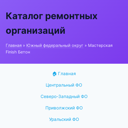
Каталог ремонтных
организаций
Главная
»
Южный федеральный округ
» Мастерская
Finish Бетон
🏠 Главная
Центральный ФО
Северо-Западный ФО
Приволжский ФО
Уральский ФО