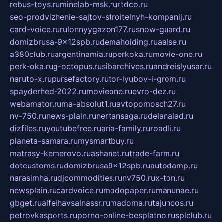
rebus-toys.ru
minelab-msk.ru
rtdco.ru
seo-prodvizhenie-sajtov-stroitelnyh-kompanij.ru
card-voice.ru
rulonnyygazon177.ru
snow-guard.ru
domizbrusa-9x12spb.ru
demaholding.ru
aalse.ru
a380club.ru
argentinamia.ru
perkoka.ru
movie-one.ru
perk-oka.ru
g-octopus.ru
sibarchives.ru
andreislyusar.ru
naruto-x.ru
pursefactory.ru
tor-lyubov-i-grom.ru
spayderhed-2022.ru
movieone.ru
evro-dez.ru
webamator.ru
ma-absolut1.ru
avtopomosch27.ru
nv-750.ru
news-plain.ru
nertansaga.ru
delanalad.ru
dizfiles.ru
youtubefree.ru
aria-family.ru
roadli.ru
planeta-samara.ru
mysmartbuy.ru
matrasy-kemerovo.ru
ashanet.ru
trade-farm.ru
dotcustoms.ru
domizbrusa9x12spb.ru
autodamp.ru
narasimha.ru
djcommodities.ru
nv750.ru
x-ton.ru
newsplain.ru
cardvoice.ru
modopaper.ru
manunae.ru
gbget.ru
alfeihavsalnassr.ru
madoma.ru
tajuncos.ru
petrovkasports.ru
porno-online-besplatno.ru
splclub.ru