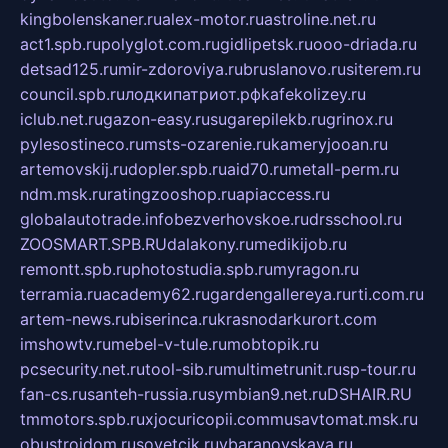
kingbolenskaner.ru
alex-motor.ru
astroline.net.ru
act1.spb.ru
polyglot.com.ru
gidlipetsk.ru
ooo-driada.ru
detsad125.ru
mir-zdoroviya.ru
bruslanovo.ru
siterem.ru
council.spb.ru
лодкипатриот.рф
kafekolizey.ru
iclub.net.ru
gazon-easy.ru
sugarepilekb.ru
grinox.ru
pylesostineco.ru
msts-ozarenie.ru
kameryjooan.ru
artemovskij.ru
dopler.spb.ru
aid70.ru
metall-perm.ru
ndm.msk.ru
ratingzooshop.ru
apiaccess.ru
globalautotrade.info
bezverhovskoe.ru
drsschool.ru
ZOOSMART.SPB.RU
dalakony.ru
medikijob.ru
remontt.spb.ru
photostudia.spb.ru
myragon.ru
terramia.ru
academy62.ru
gardengallereya.ru
rti.com.ru
artem-news.ru
biserinca.ru
krasnodarkurort.com
imshowtv.ru
mebel-v-tule.ru
mobtopik.ru
pcsecurity.net.ru
tool-sib.ru
multimetrunit.ru
sp-tour.ru
fan-cs.ru
santeh-russia.ru
symbian9.net.ru
DSHAIR.RU
tmmotors.spb.ru
xjocuricopii.com
musavtomat.msk.ru
obustrojdom.ru
sovetcik.ru
ybaranovskaya.ru