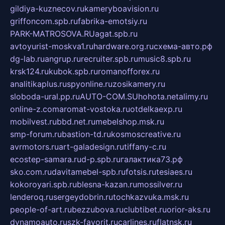
gildiya-kuznecov.ru
kameryboavision.ru
griffoncom.spb.ru
fabrika-emotsiy.ru
PARK-MATROSOVA.RU
agat.spb.ru
avtoyurist-moskva1.ru
hardware.org.ru
схема-авто.рф
dg-lab.ru
angrup.ru
recruiter.spb.ru
music8.spb.ru
krsk124.ru
kubok.spb.ru
romanofforex.ru
analitikaplus.ru
spyonline.ru
zosikamery.ru
sloboda-ural.pp.ru
AUTO-COM.SU
hohota.net
alimy.ru
online-z.com
aromat-vostoka.ru
otdelkaexp.ru
mobilvest.ru
bbd.net.ru
mebelshop.msk.ru
smp-forum.ru
bastion-td.ru
kosmoscreative.ru
avrmotors.ru
art-galadesign.ru
tiffany-c.ru
ecostep-samara.ru
d-p.spb.ru
галактика73.рф
sko.com.ru
davitamebel-spb.ru
fotsis.ru
tesiaes.ru
kokoroyari.spb.ru
blesna-kazan.ru
mossilver.ru
lenderoq.ru
sergeydobrin.ru
tochkazvuka.msk.ru
people-of-art.ru
bezzubova.ru
clubtibet.ru
orior-aks.ru
dynamoauto.ru
szk-favorit.ru
carlines.ru
flatnsk.ru