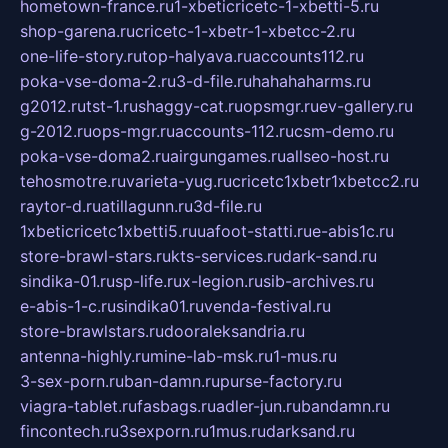
hometown-france.ru
1-xbeticricetc-1-xbetti-5.ru
shop-garena.ru
cricetc-1-xbetr-1-xbetcc-2.ru
one-life-story.ru
top-halyava.ru
accounts112.ru
poka-vse-doma-2.ru
3-d-file.ru
hahahaharms.ru
g2012.ru
tst-1.ru
shaggy-cat.ru
opsmgr.ru
ev-gallery.ru
g-2012.ru
ops-mgr.ru
accounts-112.ru
csm-demo.ru
poka-vse-doma2.ru
airgungames.ru
allseo-host.ru
tehosmotre.ru
varieta-yug.ru
cricetc1xbetr1xbetcc2.ru
raytor-d.ru
atillagunn.ru
3d-file.ru
1xbeticricetc1xbetti5.ru
uafoot-statti.ru
e-abis1c.ru
store-brawl-stars.ru
kts-services.ru
dark-sand.ru
sindika-01.ru
sp-life.ru
x-legion.ru
sib-archives.ru
e-abis-1-c.ru
sindika01.ru
venda-festival.ru
store-brawlstars.ru
dooraleksandria.ru
antenna-highly.ru
mine-lab-msk.ru
1-mus.ru
3-sex-porn.ru
ban-damn.ru
purse-factory.ru
viagra-tablet.ru
fasbags.ru
adler-jun.ru
bandamn.ru
fincontech.ru
3sexporn.ru
1mus.ru
darksand.ru