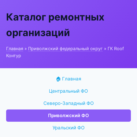
Каталог ремонтных
организаций
Главная
»
Приволжский федеральный округ
» ГК Roof
Контур
🏠 Главная
Центральный ФО
Северо-Западный ФО
Приволжский ФО
Уральский ФО