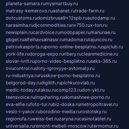
planeta-samara.ru
mysmartbuy.ru
matrasy-kemerovo.ru
ashanet.ru
trade-farm.ru
dotcustoms.ru
domizbrusa9x12spb.ru
autodamp.ru
narasimha.ru
djcommodities.ru
nv750.ru
x-ton.ru
newsplain.ru
cardvoice.ru
modopaper.ru
manunae.ru
gbget.ru
alfeihavsalnassr.ru
madoma.ru
tajuncos.ru
petrovkasports.ru
porno-online-besplatno.ru
splclub.ru
york-life.ru
doroga-expo.ru
ribery.ru
cleanmedicine.ru
slovar-ivrit.ru
porno-video-besplatno.ru
seks-365.ru
ovucontrol.ru
sloty-igrovyye-avtomaty.ru
ru-industriya.ru
russkoe-porno-besplatno.ru
belgorod-day.ru
digilith.ru
pichkurovlab.ru
medic-today.ru
taksu.ru
comp123.ru
don-ykt.ru
teensvoice.ru
imgsharing.ru
domashnee-porno.ru
eva-elfie.ru
foto-tur.ru
biz-doska.ru
metropoltravel.ru
veslo-i-yakor.ru
borodino-media.ru
rostotsky.ru
regionufa.ru
weiss-bet.ru
zaryna.ru
casinotablet.ru
universalia.ru
remont-mebeli-moscow.ru
termomur.ru