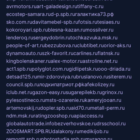
avrmotors.ru
art-galadesign.ru
tiffany-c.ru
ecostep-samara.ru
d-p.spb.ru
галактика73.рф
sko.com.ru
davitamebel-spb.ru
fotsis.ru
tesiaes.ru
kokoroyari.spb.ru
blesna-kazan.ru
mossilver.ru
lenderoq.ru
sergeydobrin.ru
tochkazvuka.msk.ru
people-of-art.ru
bezzubova.ru
clubtibet.ru
orior-aks.ru
dynamoauto.ru
szk-favorit.ru
carlines.ru
flatnsk.ru
kingbolenskaner.ru
alex-motor.ru
astroline.net.ru
act1.spb.ru
polyglot.com.ru
gidlipetsk.ru
ooo-driada.ru
detsad125.ru
mir-zdoroviya.ru
bruslanovo.ru
siterem.ru
council.spb.ru
лодкипатриот.рф
kafekolizey.ru
iclub.net.ru
gazon-easy.ru
sugarepilekb.ru
grinox.ru
pylesostineco.ru
msts-ozarenie.ru
kameryjooan.ru
artemovskij.ru
dopler.spb.ru
aid70.ru
metall-perm.ru
ndm.msk.ru
ratingzooshop.ru
apiaccess.ru
globalautotrade.info
bezverhovskoe.ru
drsschool.ru
ZOOSMART.SPB.RU
dalakony.ru
medikijob.ru
remontt.spb.ru
photostudia.spb.ru
myragon.ru