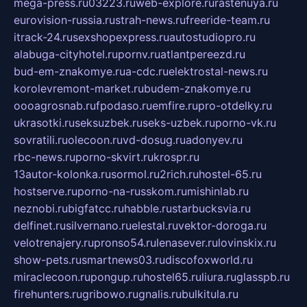
mega-press.ru
03223.ru
web-explore.ru
rastenuya.ru
eurovision-russia.ru
strah-news.ru
freeride-team.ru
itrack-24.ru
sexshopexpress.ru
autostudiopro.ru
alabuga-cityhotel.ru
pornv.ru
atlantpereezd.ru
bud-em-znakomye.ru
a-cdc.ru
elektrostal-news.ru
korolevremont-market.ru
budem-znakomye.ru
oooagrosnab.ru
fpodaso.ru
emfire.ru
pro-otdelky.ru
ukrasotki.ru
seksuzbek.ru
seks-uzbek.ru
porno-vk.ru
sovratili.ru
olecoon.ru
vd-dosug.ru
adonyev.ru
rbc-news.ru
porno-skvirt.ru
krospr.ru
13autor-kolonka.ru
sormol.ru
2rich.ru
hostel-65.ru
hostserve.ru
porno-na-russkom.ru
mishinlab.ru
neznobi.ru
bigfatcc.ru
habble.ru
starbucksvia.ru
delfinet.ru
silvernano.ru
elestal.ru
vektor-doroga.ru
velotrenajery.ru
pronso54.ru
lenasever.ru
lovinskix.ru
show-pets.ru
smartnews03.ru
discofoxworld.ru
miraclecoon.ru
pongup.ru
hostel65.ru
liura.ru
glasspb.ru
firehunters.ru
gribowo.ru
gnalis.ru
bulkitula.ru