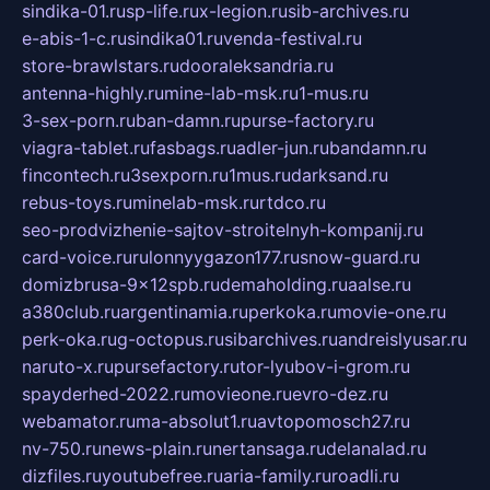
sindika-01.ru
sp-life.ru
x-legion.ru
sib-archives.ru
e-abis-1-c.ru
sindika01.ru
venda-festival.ru
store-brawlstars.ru
dooraleksandria.ru
antenna-highly.ru
mine-lab-msk.ru
1-mus.ru
3-sex-porn.ru
ban-damn.ru
purse-factory.ru
viagra-tablet.ru
fasbags.ru
adler-jun.ru
bandamn.ru
fincontech.ru
3sexporn.ru
1mus.ru
darksand.ru
rebus-toys.ru
minelab-msk.ru
rtdco.ru
seo-prodvizhenie-sajtov-stroitelnyh-kompanij.ru
card-voice.ru
rulonnyygazon177.ru
snow-guard.ru
domizbrusa-9x12spb.ru
demaholding.ru
aalse.ru
a380club.ru
argentinamia.ru
perkoka.ru
movie-one.ru
perk-oka.ru
g-octopus.ru
sibarchives.ru
andreislyusar.ru
naruto-x.ru
pursefactory.ru
tor-lyubov-i-grom.ru
spayderhed-2022.ru
movieone.ru
evro-dez.ru
webamator.ru
ma-absolut1.ru
avtopomosch27.ru
nv-750.ru
news-plain.ru
nertansaga.ru
delanalad.ru
dizfiles.ru
youtubefree.ru
aria-family.ru
roadli.ru