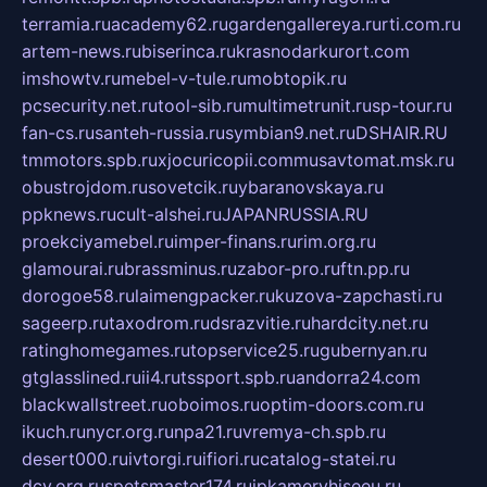
terramia.ru
academy62.ru
gardengallereya.ru
rti.com.ru
artem-news.ru
biserinca.ru
krasnodarkurort.com
imshowtv.ru
mebel-v-tule.ru
mobtopik.ru
pcsecurity.net.ru
tool-sib.ru
multimetrunit.ru
sp-tour.ru
fan-cs.ru
santeh-russia.ru
symbian9.net.ru
DSHAIR.RU
tmmotors.spb.ru
xjocuricopii.com
musavtomat.msk.ru
obustrojdom.ru
sovetcik.ru
ybaranovskaya.ru
ppknews.ru
cult-alshei.ru
JAPANRUSSIA.RU
proekciyamebel.ru
imper-finans.ru
rim.org.ru
glamourai.ru
brassminus.ru
zabor-pro.ru
ftn.pp.ru
dorogoe58.ru
laimengpacker.ru
kuzova-zapchasti.ru
sageerp.ru
taxodrom.ru
dsrazvitie.ru
hardcity.net.ru
ratinghomegames.ru
topservice25.ru
gubernyan.ru
gtglasslined.ru
ii4.ru
tssport.spb.ru
andorra24.com
blackwallstreet.ru
oboimos.ru
optim-doors.com.ru
ikuch.ru
nycr.org.ru
npa21.ru
vremya-ch.spb.ru
desert000.ru
ivtorgi.ru
ifiori.ru
catalog-statei.ru
dcv.org.ru
spetsmaster174.ru
ipkameryhiseeu.ru