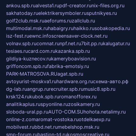
ankou.spb.ru
alvesta1.ru
pdf-creator.ru
nix-files.org.ru
sakhatoday.ru
elektrikersymboler.ru
sputnikyes.ru
golf2club.msk.ru
aeforums.ru
zallclub.ru
multimodal.msk.ru
habaigry.ru
haikko.ru
sobakopedia.ru
isz-fest.ru
ewnc.info
screensaver-clock.net.ru
volnav.spb.ru
comnat.ru
npf.net.ru
7bit.pp.ru
kalugatur.ru
tesiaes.ru
card.com.ru
kazanka.spb.ru
gildiya-kuznecov.ru
kameryboavision.ru
griffoncom.spb.ru
fabrika-emotsiy.ru
PARK-MATROSOVA.RU
agat.spb.ru
avtoyurist-moskva1.ru
hardware.org.ru
схема-авто.рф
dg-lab.ru
angrup.ru
recruiter.spb.ru
music8.spb.ru
krsk124.ru
kubok.spb.ru
romanofforex.ru
analitikaplus.ru
spyonline.ru
zosikamery.ru
sloboda-ural.pp.ru
AUTO-COM.SU
hohota.net
alimy.ru
online-z.com
aromat-vostoka.ru
otdelkaexp.ru
mobilvest.ru
bbd.net.ru
mebelshop.msk.ru
smp-forum.ru
bastion-td.ru
kosmoscreative.ru