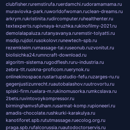
clubfisher.ru
remstirufa.ru
erdamchi.ru
doramamama.ru
muraviovka-park.ru
worldofwoman.ru
clean-dreams.ru
arkrym.ru
kristinita.ru
dircomputer.ru
healthenter.ru
textexperts.ru
pivnaya-kruzhka.ru
kinofilmy-2021.ru
demolalapaluza.ru
tanyavanya.ru
remstir-tolyatti.ru
msdip.ru
jdol.ru
sokolovr.ru
newtech-spb.ru
rezemkleim.ru
massage-tai.ru
seonub.ru
zvonitut.ru
biolisichka24.ru
mncraft-download.ru
algoritm-sistema.ru
godflesh.ru
ru-industria.ru
zebra-tlt.ru
okna-proficom.ru
erynok.ru
onlinekinospace.ru
startupstudio-fefu.ru
zarges-ru.ru
gegenjustizunrecht.ru
autobalashov.ru
utrovortu.ru
spiski-firm.ru
elara-m.ru
kinomusorka.ru
mkcslava.ru
2bets.ru
vintovoykompressor.ru
birminghamvsfulham.ru
sarmat-komp.ru
pioneeri.ru
amadis-chocolate.ru
shkurki-karakulya.ru
kanotiforet.spb.ru
tutmassage.ru
ecolog.org.ru
praga.spb.ru
falcorussia.ru
autodoctorservis.ru