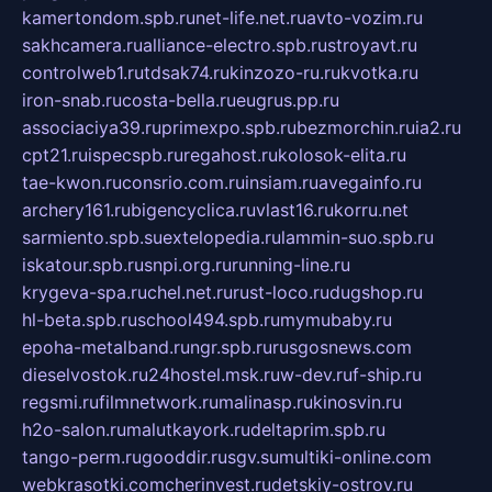
kamertondom.spb.ru
net-life.net.ru
avto-vozim.ru
sakhcamera.ru
alliance-electro.spb.ru
stroyavt.ru
controlweb1.ru
tdsak74.ru
kinzozo-ru.ru
kvotka.ru
iron-snab.ru
costa-bella.ru
eugrus.pp.ru
associaciya39.ru
primexpo.spb.ru
bezmorchin.ru
ia2.ru
cpt21.ru
ispecspb.ru
regahost.ru
kolosok-elita.ru
tae-kwon.ru
consrio.com.ru
insiam.ru
avegainfo.ru
archery161.ru
bigencyclica.ru
vlast16.ru
korru.net
sarmiento.spb.su
extelopedia.ru
lammin-suo.spb.ru
iskatour.spb.ru
snpi.org.ru
running-line.ru
krygeva-spa.ru
chel.net.ru
rust-loco.ru
dugshop.ru
hl-beta.spb.ru
school494.spb.ru
mymubaby.ru
epoha-metalband.ru
ngr.spb.ru
rusgosnews.com
dieselvostok.ru
24hostel.msk.ru
w-dev.ru
f-ship.ru
regsmi.ru
filmnetwork.ru
malinasp.ru
kinosvin.ru
h2o-salon.ru
malutkayork.ru
deltaprim.spb.ru
tango-perm.ru
gooddir.ru
sgv.su
multiki-online.com
webkrasotki.com
cherinvest.ru
detskiy-ostrov.ru