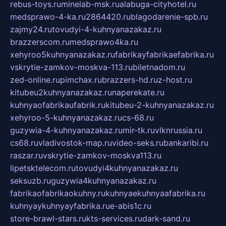
rebus-toys.ru
minelab-msk.ru
alabuga-cityhotel.ru
medsprawo-4-ka.ru
2864420.ru
blagodarenie-spb.ru
zajmy24.ru
tovudyi-4-kuhnyanazakaz.ru
brazzerscom.ru
medsprawo4ka.ru
xehyroo5kuhnyanazakaz.ru
fabrikayfabrikaefabrika.ru
vskrytie-zamkov-moskva-113.ru
biletnadom.ru
zed-online.ru
pimchax.ru
brazzers-hd.ru
z-host.ru
kitubeu2kuhnyanazakaz.ru
naperekate.ru
kuhnyaofabrikaufabrik.ru
kitubeu-2-kuhnyanazakaz.ru
xehyroo-5-kuhnyanazakaz.ru
cs-68.ru
guzywia-4-kuhnyanazakaz.ru
mir-tk.ru
vlknrussia.ru
cs68.ru
vladivostok-map.ru
video-seks.ru
bankaribi.ru
raszar.ru
vskrytie-zamkov-moskva113.ru
lipetsktelecom.ru
tovudyi4kuhnyanazakaz.ru
seksuzb.ru
guzywia4kuhnyanazakaz.ru
fabrikaofabrikaokuhny.ru
kuhnyaekuhnyaafabrika.ru
kuhnyaykuhnyayfabrika.ru
e-abis1c.ru
store-brawl-stars.ru
kts-services.ru
dark-sand.ru