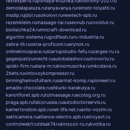
textexperts.ru
pivnaya-kruzhka.ru
kinofilmy-2021.ru
demolalapaluza.ru
tanyavanya.ru
remstir-tolyatti.ru
msdip.ru
jdol.ru
sokolovr.ru
newtech-spb.ru
rezemkleim.ru
massage-tai.ru
seonub.ru
zvonitut.ru
biolisichka24.ru
mncraft-download.ru
algoritm-sistema.ru
godflesh.ru
ru-industria.ru
zebra-tlt.ru
okna-proficom.ru
erynok.ru
onlinekinospace.ru
startupstudio-fefu.ru
zarges-ru.ru
gegenjustizunrecht.ru
autobalashov.ru
utrovortu.ru
spiski-firm.ru
elara-m.ru
kinomusorka.ru
mkcslava.ru
2bets.ru
vintovoykompressor.ru
birminghamvsfulham.ru
sarmat-komp.ru
pioneeri.ru
amadis-chocolate.ru
shkurki-karakulya.ru
kanotiforet.spb.ru
tutmassage.ru
ecolog.org.ru
praga.spb.ru
falcorussia.ru
autodoctorservis.ru
kamertondom.spb.ru
net-life.net.ru
avto-vozim.ru
sakhcamera.ru
alliance-electro.spb.ru
stroyavt.ru
controlweb1.ru
tdsak74.ru
kinzozo-ru.ru
kvotka.ru