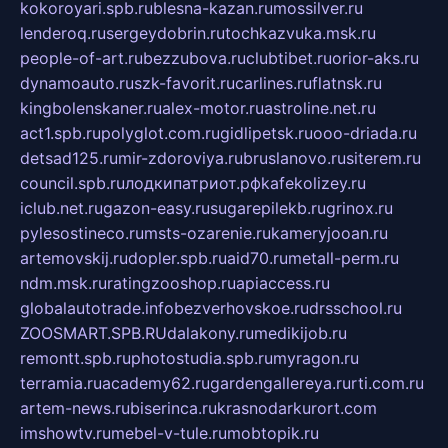
kokoroyari.spb.ru
blesna-kazan.ru
mossilver.ru
lenderoq.ru
sergeydobrin.ru
tochkazvuka.msk.ru
people-of-art.ru
bezzubova.ru
clubtibet.ru
orior-aks.ru
dynamoauto.ru
szk-favorit.ru
carlines.ru
flatnsk.ru
kingbolenskaner.ru
alex-motor.ru
astroline.net.ru
act1.spb.ru
polyglot.com.ru
gidlipetsk.ru
ooo-driada.ru
detsad125.ru
mir-zdoroviya.ru
bruslanovo.ru
siterem.ru
council.spb.ru
лодкипатриот.рф
kafekolizey.ru
iclub.net.ru
gazon-easy.ru
sugarepilekb.ru
grinox.ru
pylesostineco.ru
msts-ozarenie.ru
kameryjooan.ru
artemovskij.ru
dopler.spb.ru
aid70.ru
metall-perm.ru
ndm.msk.ru
ratingzooshop.ru
apiaccess.ru
globalautotrade.info
bezverhovskoe.ru
drsschool.ru
ZOOSMART.SPB.RU
dalakony.ru
medikijob.ru
remontt.spb.ru
photostudia.spb.ru
myragon.ru
terramia.ru
academy62.ru
gardengallereya.ru
rti.com.ru
artem-news.ru
biserinca.ru
krasnodarkurort.com
imshowtv.ru
mebel-v-tule.ru
mobtopik.ru