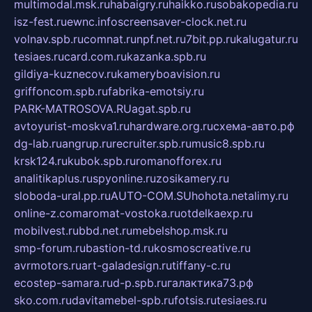
multimodal.msk.ru
habaigry.ru
haikko.ru
sobakopedia.ru
isz-fest.ru
ewnc.info
screensaver-clock.net.ru
volnav.spb.ru
comnat.ru
npf.net.ru
7bit.pp.ru
kalugatur.ru
tesiaes.ru
card.com.ru
kazanka.spb.ru
gildiya-kuznecov.ru
kameryboavision.ru
griffoncom.spb.ru
fabrika-emotsiy.ru
PARK-MATROSOVA.RU
agat.spb.ru
avtoyurist-moskva1.ru
hardware.org.ru
схема-авто.рф
dg-lab.ru
angrup.ru
recruiter.spb.ru
music8.spb.ru
krsk124.ru
kubok.spb.ru
romanofforex.ru
analitikaplus.ru
spyonline.ru
zosikamery.ru
sloboda-ural.pp.ru
AUTO-COM.SU
hohota.net
alimy.ru
online-z.com
aromat-vostoka.ru
otdelkaexp.ru
mobilvest.ru
bbd.net.ru
mebelshop.msk.ru
smp-forum.ru
bastion-td.ru
kosmoscreative.ru
avrmotors.ru
art-galadesign.ru
tiffany-c.ru
ecostep-samara.ru
d-p.spb.ru
галактика73.рф
sko.com.ru
davitamebel-spb.ru
fotsis.ru
tesiaes.ru