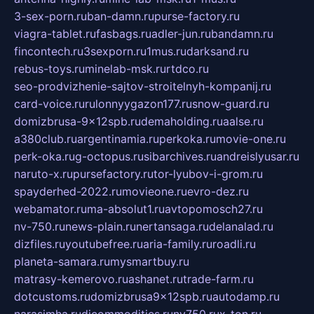
3-sex-porn.ru
ban-damn.ru
purse-factory.ru
viagra-tablet.ru
fasbags.ru
adler-jun.ru
bandamn.ru
fincontech.ru
3sexporn.ru
1mus.ru
darksand.ru
rebus-toys.ru
minelab-msk.ru
rtdco.ru
seo-prodvizhenie-sajtov-stroitelnyh-kompanij.ru
card-voice.ru
rulonnyygazon177.ru
snow-guard.ru
domizbrusa-9x12spb.ru
demaholding.ru
aalse.ru
a380club.ru
argentinamia.ru
perkoka.ru
movie-one.ru
perk-oka.ru
g-octopus.ru
sibarchives.ru
andreislyusar.ru
naruto-x.ru
pursefactory.ru
tor-lyubov-i-grom.ru
spayderhed-2022.ru
movieone.ru
evro-dez.ru
webamator.ru
ma-absolut1.ru
avtopomosch27.ru
nv-750.ru
news-plain.ru
nertansaga.ru
delanalad.ru
dizfiles.ru
youtubefree.ru
aria-family.ru
roadli.ru
planeta-samara.ru
mysmartbuy.ru
matrasy-kemerovo.ru
ashanet.ru
trade-farm.ru
dotcustoms.ru
domizbrusa9x12spb.ru
autodamp.ru
narasimha.ru
djcommodities.ru
nv750.ru
x-ton.ru