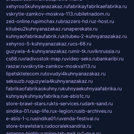
xehyroo5kuhnyanazakaz.ru
fabrikayfabrikaefabrika.ru
vskrytie-zamkov-moskva-113.ru
biletnadom.ru
zed-online.ru
pimchax.ru
brazzers-hd.ru
z-host.ru
kitubeu2kuhnyanazakaz.ru
naperekate.ru
kuhnyaofabrikaufabrik.ru
kitubeu-2-kuhnyanazakaz.ru
xehyroo-5-kuhnyanazakaz.ru
cs-68.ru
guzywia-4-kuhnyanazakaz.ru
mir-tk.ru
vlknrussia.ru
cs68.ru
vladivostok-map.ru
video-seks.ru
bankaribi.ru
raszar.ru
vskrytie-zamkov-moskva113.ru
lipetsktelecom.ru
tovudyi4kuhnyanazakaz.ru
seksuzb.ru
guzywia4kuhnyanazakaz.ru
fabrikaofabrikaokuhny.ru
kuhnyaekuhnyaafabrika.ru
kuhnyaykuhnyayfabrika.ru
e-abis1c.ru
store-brawl-stars.ru
kts-services.ru
dark-sand.ru
sindika-01.ru
sp-life.ru
x-legion.ru
sib-archives.ru
e-abis-1-c.ru
sindika01.ru
venda-festival.ru
store-brawlstars.ru
dooraleksandria.ru
antenna-highly.ru
mine-lab-msk.ru
1-mus.ru