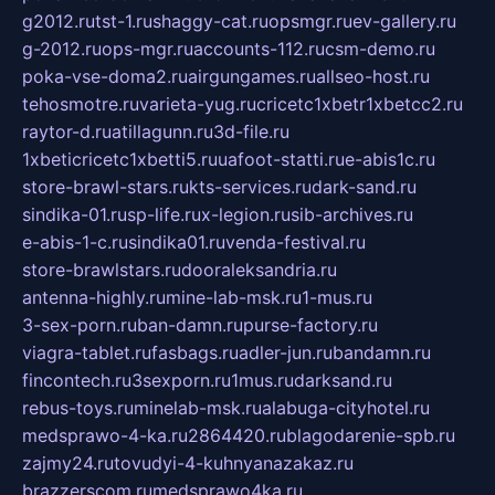
g2012.ru
tst-1.ru
shaggy-cat.ru
opsmgr.ru
ev-gallery.ru
g-2012.ru
ops-mgr.ru
accounts-112.ru
csm-demo.ru
poka-vse-doma2.ru
airgungames.ru
allseo-host.ru
tehosmotre.ru
varieta-yug.ru
cricetc1xbetr1xbetcc2.ru
raytor-d.ru
atillagunn.ru
3d-file.ru
1xbeticricetc1xbetti5.ru
uafoot-statti.ru
e-abis1c.ru
store-brawl-stars.ru
kts-services.ru
dark-sand.ru
sindika-01.ru
sp-life.ru
x-legion.ru
sib-archives.ru
e-abis-1-c.ru
sindika01.ru
venda-festival.ru
store-brawlstars.ru
dooraleksandria.ru
antenna-highly.ru
mine-lab-msk.ru
1-mus.ru
3-sex-porn.ru
ban-damn.ru
purse-factory.ru
viagra-tablet.ru
fasbags.ru
adler-jun.ru
bandamn.ru
fincontech.ru
3sexporn.ru
1mus.ru
darksand.ru
rebus-toys.ru
minelab-msk.ru
alabuga-cityhotel.ru
medsprawo-4-ka.ru
2864420.ru
blagodarenie-spb.ru
zajmy24.ru
tovudyi-4-kuhnyanazakaz.ru
brazzerscom.ru
medsprawo4ka.ru