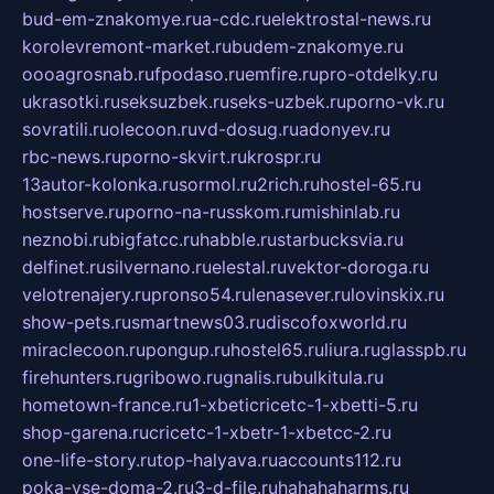
bud-em-znakomye.ru
a-cdc.ru
elektrostal-news.ru
korolevremont-market.ru
budem-znakomye.ru
oooagrosnab.ru
fpodaso.ru
emfire.ru
pro-otdelky.ru
ukrasotki.ru
seksuzbek.ru
seks-uzbek.ru
porno-vk.ru
sovratili.ru
olecoon.ru
vd-dosug.ru
adonyev.ru
rbc-news.ru
porno-skvirt.ru
krospr.ru
13autor-kolonka.ru
sormol.ru
2rich.ru
hostel-65.ru
hostserve.ru
porno-na-russkom.ru
mishinlab.ru
neznobi.ru
bigfatcc.ru
habble.ru
starbucksvia.ru
delfinet.ru
silvernano.ru
elestal.ru
vektor-doroga.ru
velotrenajery.ru
pronso54.ru
lenasever.ru
lovinskix.ru
show-pets.ru
smartnews03.ru
discofoxworld.ru
miraclecoon.ru
pongup.ru
hostel65.ru
liura.ru
glasspb.ru
firehunters.ru
gribowo.ru
gnalis.ru
bulkitula.ru
hometown-france.ru
1-xbeticricetc-1-xbetti-5.ru
shop-garena.ru
cricetc-1-xbetr-1-xbetcc-2.ru
one-life-story.ru
top-halyava.ru
accounts112.ru
poka-vse-doma-2.ru
3-d-file.ru
hahahaharms.ru