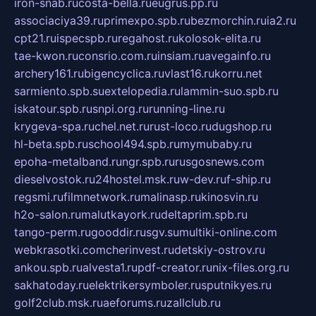
iron-snab.ru
costa-bella.ru
eugrus.pp.ru
associaciya39.ru
primexpo.spb.ru
bezmorchin.ru
ia2.ru
cpt21.ru
ispecspb.ru
regahost.ru
kolosok-elita.ru
tae-kwon.ru
consrio.com.ru
insiam.ru
avegainfo.ru
archery161.ru
bigencyclica.ru
vlast16.ru
korru.net
sarmiento.spb.su
extelopedia.ru
lammin-suo.spb.ru
iskatour.spb.ru
snpi.org.ru
running-line.ru
krygeva-spa.ru
chel.net.ru
rust-loco.ru
dugshop.ru
hl-beta.spb.ru
school494.spb.ru
mymubaby.ru
epoha-metalband.ru
ngr.spb.ru
rusgosnews.com
dieselvostok.ru
24hostel.msk.ru
w-dev.ru
f-ship.ru
regsmi.ru
filmnetwork.ru
malinasp.ru
kinosvin.ru
h2o-salon.ru
malutkayork.ru
deltaprim.spb.ru
tango-perm.ru
gooddir.ru
sgv.su
multiki-online.com
webkrasotki.com
cherinvest.ru
detskiy-ostrov.ru
ankou.spb.ru
alvesta1.ru
pdf-creator.ru
nix-files.org.ru
sakhatoday.ru
elektrikersymboler.ru
sputnikyes.ru
golf2club.msk.ru
aeforums.ru
zallclub.ru