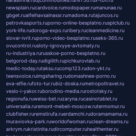
newsplain.ru
cardvoice.ru
modopaper.ru
manunae.ru
gbget.ru
alfeihavsalnassr.ru
madoma.ru
tajuncos.ru
petrovkasports.ru
porno-online-besplatno.ru
splclub.ru
york-life.ru
doroga-expo.ru
ribery.ru
cleanmedicine.ru
slovar-ivrit.ru
porno-video-besplatno.ru
seks-365.ru
ovucontrol.ru
sloty-igrovyye-avtomaty.ru
ru-industriya.ru
russkoe-porno-besplatno.ru
belgorod-day.ru
digilith.ru
pichkurovlab.ru
medic-today.ru
taksu.ru
comp123.ru
don-ykt.ru
teensvoice.ru
imgsharing.ru
domashnee-porno.ru
eva-elfie.ru
foto-tur.ru
biz-doska.ru
metropoltravel.ru
veslo-i-yakor.ru
borodino-media.ru
rostotsky.ru
regionufa.ru
weiss-bet.ru
zaryna.ru
casinotablet.ru
universalia.ru
remont-mebeli-moscow.ru
termomur.ru
clubfisher.ru
remstirufa.ru
erdamchi.ru
doramamama.ru
muraviovka-park.ru
worldofwoman.ru
clean-dreams.ru
arkrym.ru
kristinita.ru
dircomputer.ru
healthenter.ru