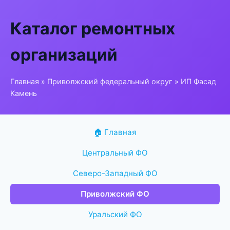
Каталог ремонтных
организаций
Главная
»
Приволжский федеральный округ
» ИП Фасад
Камень
🏠 Главная
Центральный ФО
Северо-Западный ФО
Приволжский ФО
Уральский ФО