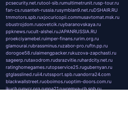
pcsecurity.net.ru
tool-sib.ru
multimetrunit.ru
sp-tour.ru
fan-cs.ru
santeh-russia.ru
symbian9.net.ru
DSHAIR.RU
tmmotors.spb.ru
xjocuricopii.com
musavtomat.msk.ru
obustrojdom.ru
sovetcik.ru
ybaranovskaya.ru
ppknews.ru
cult-alshei.ru
JAPANRUSSIA.RU
proekciyamebel.ru
imper-finans.ru
rim.org.ru
glamourai.ru
brassminus.ru
zabor-pro.ru
ftn.pp.ru
dorogoe58.ru
laimengpacker.ru
kuzova-zapchasti.ru
sageerp.ru
taxodrom.ru
dsrazvitie.ru
hardcity.net.ru
ratinghomegames.ru
topservice25.ru
gubernyan.ru
gtglasslined.ru
ii4.ru
tssport.spb.ru
andorra24.com
blackwallstreet.ru
oboimos.ru
optim-doors.com.ru
ikuch.ru
nycr.org.ru
npa21.ru
vremya-ch.spb.ru
desert000.ru
ivtorgi.ru
ifiori.ru
catalog-statei.ru
dcv.org.ru
spetsmaster174.ru
ipkameryhiseeu.ru
dum26.ru
ruspol.spb.ru
fr-opendp.ru
kam-solnyshko.ru
cheyenne-arapaho.ru
sevzapmetal.spb.ru
ted-lapidus.spb.ru
parasite-eliminator.ru