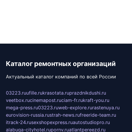
Каталог ремонтных организаций
Актуальный каталог компаний по всей России
03223.ru
ufille.ru
krasotata.ru
prazdnikdushi.ru
veetbox.ru
cinemapost.ru
ciam-fr.ru
kraft-you.ru
mega-press.ru
03223.ru
web-explore.ru
rastenuya.ru
eurovision-russia.ru
strah-news.ru
freeride-team.ru
itrack-24.ru
sexshopexpress.ru
autostudiopro.ru
alabuga-cityhotel.ru
pornv.ru
atlantpereezd.ru