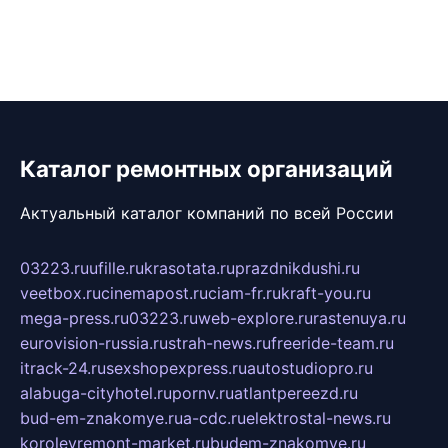
Каталог ремонтных организаций
Актуальный каталог компаний по всей России
03223.ru
ufille.ru
krasotata.ru
prazdnikdushi.ru
veetbox.ru
cinemapost.ru
ciam-fr.ru
kraft-you.ru
mega-press.ru
03223.ru
web-explore.ru
rastenuya.ru
eurovision-russia.ru
strah-news.ru
freeride-team.ru
itrack-24.ru
sexshopexpress.ru
autostudiopro.ru
alabuga-cityhotel.ru
pornv.ru
atlantpereezd.ru
bud-em-znakomye.ru
a-cdc.ru
elektrostal-news.ru
korolevremont-market.ru
budem-znakomye.ru