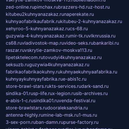
zed-online.ru
pimchax.ru
brazzers-hd.ru
z-host.ru
kitubeu2kuhnyanazakaz.ru
naperekate.ru
kuhnyaofabrikaufabrik.ru
kitubeu-2-kuhnyanazakaz.ru
xehyroo-5-kuhnyanazakaz.ru
cs-68.ru
guzywia-4-kuhnyanazakaz.ru
mir-tk.ru
vlknrussia.ru
cs68.ru
vladivostok-map.ru
video-seks.ru
bankaribi.ru
raszar.ru
vskrytie-zamkov-moskva113.ru
lipetsktelecom.ru
tovudyi4kuhnyanazakaz.ru
seksuzb.ru
guzywia4kuhnyanazakaz.ru
fabrikaofabrikaokuhny.ru
kuhnyaekuhnyaafabrika.ru
kuhnyaykuhnyayfabrika.ru
e-abis1c.ru
store-brawl-stars.ru
kts-services.ru
dark-sand.ru
sindika-01.ru
sp-life.ru
x-legion.ru
sib-archives.ru
e-abis-1-c.ru
sindika01.ru
venda-festival.ru
store-brawlstars.ru
dooraleksandria.ru
antenna-highly.ru
mine-lab-msk.ru
1-mus.ru
3-sex-porn.ru
ban-damn.ru
purse-factory.ru