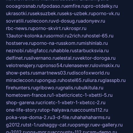
oooagrosnab.ru
fpodaso.ru
emfire.ru
pro-otdelky.ru
ukrasotki.ru
seksuzbek.ru
seks-uzbek.ru
porno-vk.ru
sovratili.ru
olecoon.ru
vd-dosug.ru
adonyev.ru
rbc-news.ru
porno-skvirt.ru
krospr.ru
13autor-kolonka.ru
sormol.ru
2rich.ru
hostel-65.ru
hostserve.ru
porno-na-russkom.ru
mishinlab.ru
neznobi.ru
bigfatcc.ru
habble.ru
starbucksvia.ru
delfinet.ru
silvernano.ru
elestal.ru
vektor-doroga.ru
velotrenajery.ru
pronso54.ru
lenasever.ru
lovinskix.ru
show-pets.ru
smartnews03.ru
discofoxworld.ru
miraclecoon.ru
pongup.ru
hostel65.ru
liura.ru
glasspb.ru
firehunters.ru
gribowo.ru
gnalis.ru
bulkitula.ru
hometown-france.ru
1-xbeticricetc-1-xbetti-5.ru
shop-garena.ru
cricetc-1-xbetr-1-xbetcc-2.ru
one-life-story.ru
top-halyava.ru
accounts112.ru
poka-vse-doma-2.ru
3-d-file.ru
hahahaharms.ru
g2012.ru
tst-1.ru
shaggy-cat.ru
opsmgr.ru
ev-gallery.ru
g-2012.ru
ops-mgr.ru
accounts-112.ru
csm-demo.ru