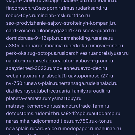
viagra-tablet.ru
fasbags.ru
adler-jun.ru
bandamn.ru
fincontech.ru
3sexporn.ru
1mus.ru
darksand.ru
rebus-toys.ru
minelab-msk.ru
rtdco.ru
seo-prodvizhenie-sajtov-stroitelnyh-kompanij.ru
card-voice.ru
rulonnyygazon177.ru
snow-guard.ru
domizbrusa-9x12spb.ru
demaholding.ru
aalse.ru
a380club.ru
argentinamia.ru
perkoka.ru
movie-one.ru
perk-oka.ru
g-octopus.ru
sibarchives.ru
andreislyusar.ru
naruto-x.ru
pursefactory.ru
tor-lyubov-i-grom.ru
spayderhed-2022.ru
movieone.ru
evro-dez.ru
webamator.ru
ma-absolut1.ru
avtopomosch27.ru
nv-750.ru
news-plain.ru
nertansaga.ru
delanalad.ru
dizfiles.ru
youtubefree.ru
aria-family.ru
roadli.ru
planeta-samara.ru
mysmartbuy.ru
matrasy-kemerovo.ru
ashanet.ru
trade-farm.ru
dotcustoms.ru
domizbrusa9x12spb.ru
autodamp.ru
narasimha.ru
djcommodities.ru
nv750.ru
x-ton.ru
newsplain.ru
cardvoice.ru
modopaper.ru
manunae.ru