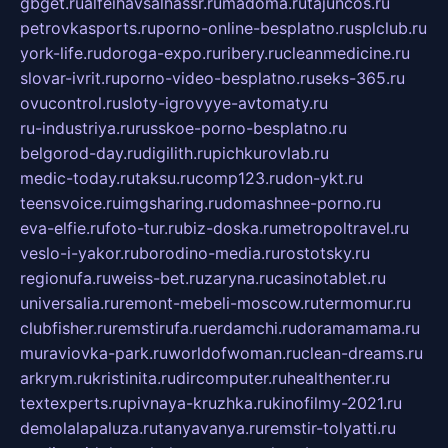
gbget.ru
alfeihavsalnassr.ru
madoma.ru
tajuncos.ru
petrovkasports.ru
porno-online-besplatno.ru
splclub.ru
york-life.ru
doroga-expo.ru
ribery.ru
cleanmedicine.ru
slovar-ivrit.ru
porno-video-besplatno.ru
seks-365.ru
ovucontrol.ru
sloty-igrovyye-avtomaty.ru
ru-industriya.ru
russkoe-porno-besplatno.ru
belgorod-day.ru
digilith.ru
pichkurovlab.ru
medic-today.ru
taksu.ru
comp123.ru
don-ykt.ru
teensvoice.ru
imgsharing.ru
domashnee-porno.ru
eva-elfie.ru
foto-tur.ru
biz-doska.ru
metropoltravel.ru
veslo-i-yakor.ru
borodino-media.ru
rostotsky.ru
regionufa.ru
weiss-bet.ru
zaryna.ru
casinotablet.ru
universalia.ru
remont-mebeli-moscow.ru
termomur.ru
clubfisher.ru
remstirufa.ru
erdamchi.ru
doramamama.ru
muraviovka-park.ru
worldofwoman.ru
clean-dreams.ru
arkrym.ru
kristinita.ru
dircomputer.ru
healthenter.ru
textexperts.ru
pivnaya-kruzhka.ru
kinofilmy-2021.ru
demolalapaluza.ru
tanyavanya.ru
remstir-tolyatti.ru