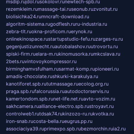
msdip.ru
jdol.ru
sokolovr.ru
newtech-spb.ru
rezemkleim.ru
massage-tai.ru
seonub.ru
zvonitut.ru
biolisichka24.ru
mncraft-download.ru
algoritm-sistema.ru
godflesh.ru
ru-industria.ru
zebra-tlt.ru
okna-proficom.ru
erynok.ru
onlinekinospace.ru
startupstudio-fefu.ru
zarges-ru.ru
gegenjustizunrecht.ru
autobalashov.ru
utrovortu.ru
spiski-firm.ru
elara-m.ru
kinomusorka.ru
mkcslava.ru
2bets.ru
vintovoykompressor.ru
birminghamvsfulham.ru
sarmat-komp.ru
pioneeri.ru
amadis-chocolate.ru
shkurki-karakulya.ru
kanotiforet.spb.ru
tutmassage.ru
ecolog.org.ru
praga.spb.ru
falcorussia.ru
autodoctorservis.ru
kamertondom.spb.ru
net-life.net.ru
avto-vozim.ru
sakhcamera.ru
alliance-electro.spb.ru
stroyavt.ru
controlweb1.ru
tdsak74.ru
kinzozo-ru.ru
kvotka.ru
iron-snab.ru
costa-bella.ru
eugrus.pp.ru
associaciya39.ru
primexpo.spb.ru
bezmorchin.ru
ia2.ru