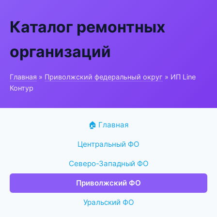
Каталог ремонтных
организаций
Главная
»
Приволжский федеральный округ
» ИП Line
Контур
🏠 Главная
Центральный ФО
Северо-Западный ФО
Приволжский ФО
Уральский ФО