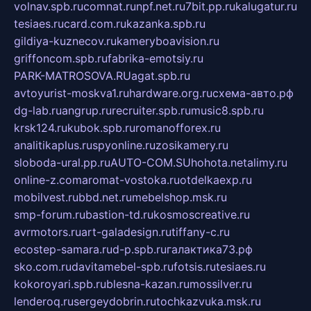
volnav.spb.ru
comnat.ru
npf.net.ru
7bit.pp.ru
kalugatur.ru
tesiaes.ru
card.com.ru
kazanka.spb.ru
gildiya-kuznecov.ru
kameryboavision.ru
griffoncom.spb.ru
fabrika-emotsiy.ru
PARK-MATROSOVA.RU
agat.spb.ru
avtoyurist-moskva1.ru
hardware.org.ru
схема-авто.рф
dg-lab.ru
angrup.ru
recruiter.spb.ru
music8.spb.ru
krsk124.ru
kubok.spb.ru
romanofforex.ru
analitikaplus.ru
spyonline.ru
zosikamery.ru
sloboda-ural.pp.ru
AUTO-COM.SU
hohota.net
alimy.ru
online-z.com
aromat-vostoka.ru
otdelkaexp.ru
mobilvest.ru
bbd.net.ru
mebelshop.msk.ru
smp-forum.ru
bastion-td.ru
kosmoscreative.ru
avrmotors.ru
art-galadesign.ru
tiffany-c.ru
ecostep-samara.ru
d-p.spb.ru
галактика73.рф
sko.com.ru
davitamebel-spb.ru
fotsis.ru
tesiaes.ru
kokoroyari.spb.ru
blesna-kazan.ru
mossilver.ru
lenderoq.ru
sergeydobrin.ru
tochkazvuka.msk.ru