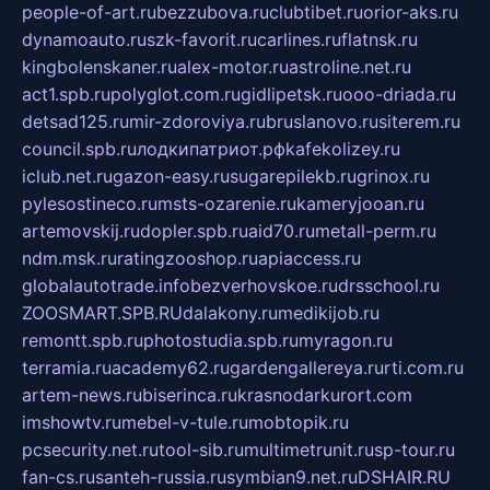
people-of-art.ru
bezzubova.ru
clubtibet.ru
orior-aks.ru
dynamoauto.ru
szk-favorit.ru
carlines.ru
flatnsk.ru
kingbolenskaner.ru
alex-motor.ru
astroline.net.ru
act1.spb.ru
polyglot.com.ru
gidlipetsk.ru
ooo-driada.ru
detsad125.ru
mir-zdoroviya.ru
bruslanovo.ru
siterem.ru
council.spb.ru
лодкипатриот.рф
kafekolizey.ru
iclub.net.ru
gazon-easy.ru
sugarepilekb.ru
grinox.ru
pylesostineco.ru
msts-ozarenie.ru
kameryjooan.ru
artemovskij.ru
dopler.spb.ru
aid70.ru
metall-perm.ru
ndm.msk.ru
ratingzooshop.ru
apiaccess.ru
globalautotrade.info
bezverhovskoe.ru
drsschool.ru
ZOOSMART.SPB.RU
dalakony.ru
medikijob.ru
remontt.spb.ru
photostudia.spb.ru
myragon.ru
terramia.ru
academy62.ru
gardengallereya.ru
rti.com.ru
artem-news.ru
biserinca.ru
krasnodarkurort.com
imshowtv.ru
mebel-v-tule.ru
mobtopik.ru
pcsecurity.net.ru
tool-sib.ru
multimetrunit.ru
sp-tour.ru
fan-cs.ru
santeh-russia.ru
symbian9.net.ru
DSHAIR.RU