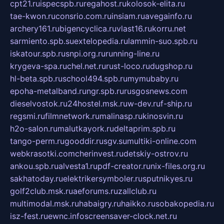
cpt21.ru
ispecspb.ru
regahost.ru
kolosok-elita.ru
tae-kwon.ru
consrio.com.ru
insiam.ru
avegainfo.ru
archery161.ru
bigencyclica.ru
vlast16.ru
korru.net
sarmiento.spb.su
extelopedia.ru
lammin-suo.spb.ru
iskatour.spb.ru
snpi.org.ru
running-line.ru
krygeva-spa.ru
chel.net.ru
rust-loco.ru
dugshop.ru
hl-beta.spb.ru
school494.spb.ru
mymubaby.ru
epoha-metalband.ru
ngr.spb.ru
rusgosnews.com
dieselvostok.ru
24hostel.msk.ru
w-dev.ru
f-ship.ru
regsmi.ru
filmnetwork.ru
malinasp.ru
kinosvin.ru
h2o-salon.ru
malutkayork.ru
deltaprim.spb.ru
tango-perm.ru
gooddir.ru
sgv.su
multiki-online.com
webkrasotki.com
cherinvest.ru
detskiy-ostrov.ru
ankou.spb.ru
alvesta1.ru
pdf-creator.ru
nix-files.org.ru
sakhatoday.ru
elektrikersymboler.ru
sputnikyes.ru
golf2club.msk.ru
aeforums.ru
zallclub.ru
multimodal.msk.ru
habaigry.ru
haikko.ru
sobakopedia.ru
isz-fest.ru
ewnc.info
screensaver-clock.net.ru