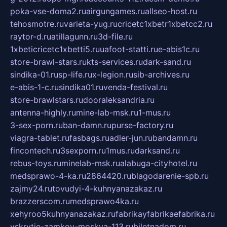
poka-vse-doma2.ru
airgungames.ru
allseo-host.ru
tehosmotre.ru
varieta-yug.ru
cricetc1xbetr1xbetcc2.ru
raytor-d.ru
atillagunn.ru
3d-file.ru
1xbeticricetc1xbetti5.ru
uafoot-statti.ru
e-abis1c.ru
store-brawl-stars.ru
kts-services.ru
dark-sand.ru
sindika-01.ru
sp-life.ru
x-legion.ru
sib-archives.ru
e-abis-1-c.ru
sindika01.ru
venda-festival.ru
store-brawlstars.ru
dooraleksandria.ru
antenna-highly.ru
mine-lab-msk.ru
1-mus.ru
3-sex-porn.ru
ban-damn.ru
purse-factory.ru
viagra-tablet.ru
fasbags.ru
adler-jun.ru
bandamn.ru
fincontech.ru
3sexporn.ru
1mus.ru
darksand.ru
rebus-toys.ru
minelab-msk.ru
alabuga-cityhotel.ru
medsprawo-4-ka.ru
2864420.ru
blagodarenie-spb.ru
zajmy24.ru
tovudyi-4-kuhnyanazakaz.ru
brazzerscom.ru
medsprawo4ka.ru
xehyroo5kuhnyanazakaz.ru
fabrikayfabrikaefabrika.ru
vskrytie-zamkov-moskva-113.ru
biletnadom.ru