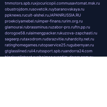
tmmotors.spb.ru
xjocuricopii.com
musavtomat.msk.ru
obustrojdom.ru
sovetcik.ru
ybaranovskaya.ru
ppknews.ru
cult-alshei.ru
JAPANRUSSIA.RU
proekciyamebel.ru
imper-finans.ru
rim.org.ru
glamourai.ru
brassminus.ru
zabor-pro.ru
ftn.pp.ru
dorogoe58.ru
laimengpacker.ru
kuzova-zapchasti.ru
sageerp.ru
taxodrom.ru
dsrazvitie.ru
hardcity.net.ru
ratinghomegames.ru
topservice25.ru
gubernyan.ru
gtglasslined.ru
ii4.ru
tssport.spb.ru
andorra24.com
blackwallstreet.ru
oboimos.ru
optim-doors.com.ru
ikuch.ru
nycr.org.ru
npa21.ru
vremya-ch.spb.ru
desert000.ru
ivtorgi.ru
ifiori.ru
catalog-statei.ru
dcv.org.ru
spetsmaster174.ru
ipkameryhiseeu.ru
dum26.ru
ruspol.spb.ru
fr-opendp.ru
kam-solnyshko.ru
cheyenne-arapaho.ru
sevzapmetal.spb.ru
ted-lapidus.spb.ru
parasite-eliminator.ru
sigma-complete.ru
modernworld.ru
dama-moda.ru
eholot-group.ru
sk-nvkz.ru
DRONGOLD.RU