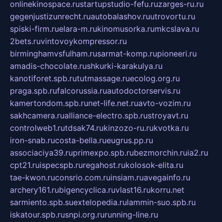
onlinekinospace.ru
startupstudio-fefu.ru
zarges-ru.ru
gegenjustizunrecht.ru
autobalashov.ru
utrovortu.ru
spiski-firm.ru
elara-m.ru
kinomusorka.ru
mkcslava.ru
2bets.ru
vintovoykompressor.ru
birminghamvsfulham.ru
sarmat-komp.ru
pioneeri.ru
amadis-chocolate.ru
shkurki-karakulya.ru
kanotiforet.spb.ru
tutmassage.ru
ecolog.org.ru
praga.spb.ru
falcorussia.ru
autodoctorservis.ru
kamertondom.spb.ru
net-life.net.ru
avto-vozim.ru
sakhcamera.ru
alliance-electro.spb.ru
stroyavt.ru
controlweb1.ru
tdsak74.ru
kinzozo-ru.ru
kvotka.ru
iron-snab.ru
costa-bella.ru
eugrus.pp.ru
associaciya39.ru
primexpo.spb.ru
bezmorchin.ru
ia2.ru
cpt21.ru
ispecspb.ru
regahost.ru
kolosok-elita.ru
tae-kwon.ru
consrio.com.ru
insiam.ru
avegainfo.ru
archery161.ru
bigencyclica.ru
vlast16.ru
korru.net
sarmiento.spb.su
extelopedia.ru
lammin-suo.spb.ru
iskatour.spb.ru
snpi.org.ru
running-line.ru