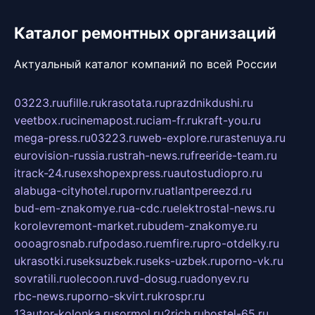
Каталог ремонтных организаций
Актуальный каталог компаний по всей России
03223.ru
ufille.ru
krasotata.ru
prazdnikdushi.ru
veetbox.ru
cinemapost.ru
ciam-fr.ru
kraft-you.ru
mega-press.ru
03223.ru
web-explore.ru
rastenuya.ru
eurovision-russia.ru
strah-news.ru
freeride-team.ru
itrack-24.ru
sexshopexpress.ru
autostudiopro.ru
alabuga-cityhotel.ru
pornv.ru
atlantpereezd.ru
bud-em-znakomye.ru
a-cdc.ru
elektrostal-news.ru
korolevremont-market.ru
budem-znakomye.ru
oooagrosnab.ru
fpodaso.ru
emfire.ru
pro-otdelky.ru
ukrasotki.ru
seksuzbek.ru
seks-uzbek.ru
porno-vk.ru
sovratili.ru
olecoon.ru
vd-dosug.ru
adonyev.ru
rbc-news.ru
porno-skvirt.ru
krospr.ru
13autor-kolonka.ru
sormol.ru
2rich.ru
hostel-65.ru