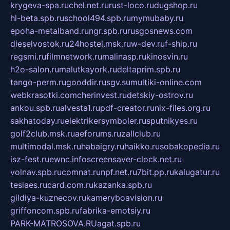
krygeva-spa.ru
chel.net.ru
rust-loco.ru
dugshop.ru
hl-beta.spb.ru
school494.spb.ru
mymubaby.ru
epoha-metalband.ru
ngr.spb.ru
rusgosnews.com
dieselvostok.ru
24hostel.msk.ru
w-dev.ru
f-ship.ru
regsmi.ru
filmnetwork.ru
malinasp.ru
kinosvin.ru
h2o-salon.ru
malutkayork.ru
deltaprim.spb.ru
tango-perm.ru
gooddir.ru
sgv.su
multiki-online.com
webkrasotki.com
cherinvest.ru
detskiy-ostrov.ru
ankou.spb.ru
alvesta1.ru
pdf-creator.ru
nix-files.org.ru
sakhatoday.ru
elektrikersymboler.ru
sputnikyes.ru
golf2club.msk.ru
aeforums.ru
zallclub.ru
multimodal.msk.ru
habaigry.ru
haikko.ru
sobakopedia.ru
isz-fest.ru
ewnc.info
screensaver-clock.net.ru
volnav.spb.ru
comnat.ru
npf.net.ru
7bit.pp.ru
kalugatur.ru
tesiaes.ru
card.com.ru
kazanka.spb.ru
gildiya-kuznecov.ru
kameryboavision.ru
griffoncom.spb.ru
fabrika-emotsiy.ru
PARK-MATROSOVA.RU
agat.spb.ru