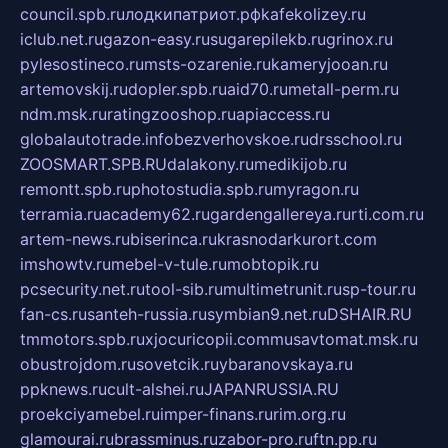
council.spb.ru
лодкипатриот.рф
kafekolizey.ru
iclub.net.ru
gazon-easy.ru
sugarepilekb.ru
grinox.ru
pylesostineco.ru
msts-ozarenie.ru
kameryjooan.ru
artemovskij.ru
dopler.spb.ru
aid70.ru
metall-perm.ru
ndm.msk.ru
ratingzooshop.ru
apiaccess.ru
globalautotrade.info
bezverhovskoe.ru
drsschool.ru
ZOOSMART.SPB.RU
dalakony.ru
medikijob.ru
remontt.spb.ru
photostudia.spb.ru
myragon.ru
terramia.ru
academy62.ru
gardengallereya.ru
rti.com.ru
artem-news.ru
biserinca.ru
krasnodarkurort.com
imshowtv.ru
mebel-v-tule.ru
mobtopik.ru
pcsecurity.net.ru
tool-sib.ru
multimetrunit.ru
sp-tour.ru
fan-cs.ru
santeh-russia.ru
symbian9.net.ru
DSHAIR.RU
tmmotors.spb.ru
xjocuricopii.com
musavtomat.msk.ru
obustrojdom.ru
sovetcik.ru
ybaranovskaya.ru
ppknews.ru
cult-alshei.ru
JAPANRUSSIA.RU
proekciyamebel.ru
imper-finans.ru
rim.org.ru
glamourai.ru
brassminus.ru
zabor-pro.ru
ftn.pp.ru