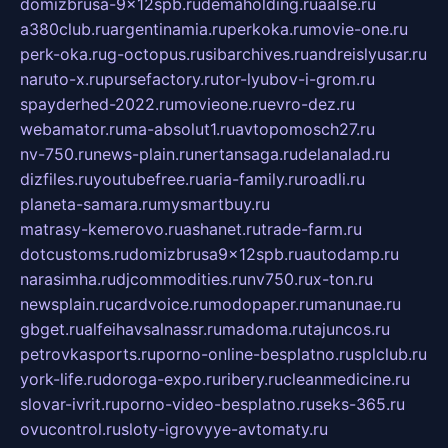
domizbrusa-9x12spb.ru
demaholding.ru
aalse.ru
a380club.ru
argentinamia.ru
perkoka.ru
movie-one.ru
perk-oka.ru
g-octopus.ru
sibarchives.ru
andreislyusar.ru
naruto-x.ru
pursefactory.ru
tor-lyubov-i-grom.ru
spayderhed-2022.ru
movieone.ru
evro-dez.ru
webamator.ru
ma-absolut1.ru
avtopomosch27.ru
nv-750.ru
news-plain.ru
nertansaga.ru
delanalad.ru
dizfiles.ru
youtubefree.ru
aria-family.ru
roadli.ru
planeta-samara.ru
mysmartbuy.ru
matrasy-kemerovo.ru
ashanet.ru
trade-farm.ru
dotcustoms.ru
domizbrusa9x12spb.ru
autodamp.ru
narasimha.ru
djcommodities.ru
nv750.ru
x-ton.ru
newsplain.ru
cardvoice.ru
modopaper.ru
manunae.ru
gbget.ru
alfeihavsalnassr.ru
madoma.ru
tajuncos.ru
petrovkasports.ru
porno-online-besplatno.ru
splclub.ru
york-life.ru
doroga-expo.ru
ribery.ru
cleanmedicine.ru
slovar-ivrit.ru
porno-video-besplatno.ru
seks-365.ru
ovucontrol.ru
sloty-igrovyye-avtomaty.ru