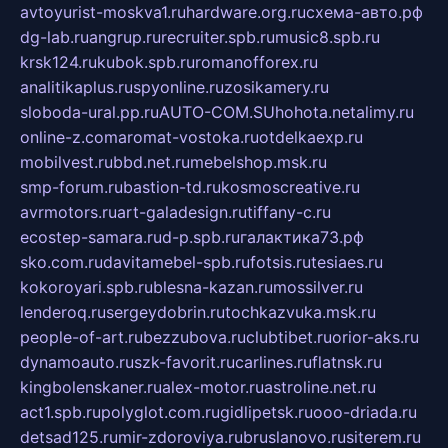
avtoyurist-moskva1.ru
hardware.org.ru
схема-авто.рф
dg-lab.ru
angrup.ru
recruiter.spb.ru
music8.spb.ru
krsk124.ru
kubok.spb.ru
romanofforex.ru
analitikaplus.ru
spyonline.ru
zosikamery.ru
sloboda-ural.pp.ru
AUTO-COM.SU
hohota.net
alimy.ru
online-z.com
aromat-vostoka.ru
otdelkaexp.ru
mobilvest.ru
bbd.net.ru
mebelshop.msk.ru
smp-forum.ru
bastion-td.ru
kosmoscreative.ru
avrmotors.ru
art-galadesign.ru
tiffany-c.ru
ecostep-samara.ru
d-p.spb.ru
галактика73.рф
sko.com.ru
davitamebel-spb.ru
fotsis.ru
tesiaes.ru
kokoroyari.spb.ru
blesna-kazan.ru
mossilver.ru
lenderoq.ru
sergeydobrin.ru
tochkazvuka.msk.ru
people-of-art.ru
bezzubova.ru
clubtibet.ru
orior-aks.ru
dynamoauto.ru
szk-favorit.ru
carlines.ru
flatnsk.ru
kingbolenskaner.ru
alex-motor.ru
astroline.net.ru
act1.spb.ru
polyglot.com.ru
gidlipetsk.ru
ooo-driada.ru
detsad125.ru
mir-zdoroviya.ru
bruslanovo.ru
siterem.ru