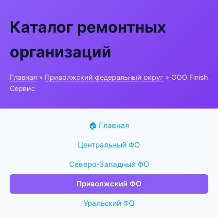
Каталог ремонтных
организаций
Главная
»
Приволжский федеральный округ
» ООО Finish
Сервис
🏠 Главная
Центральный ФО
Северо-Западный ФО
Приволжский ФО
Уральский ФО