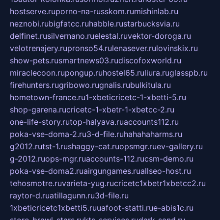
hostserve.ru
porno-na-russkom.ru
mishinlab.ru
neznobi.ru
bigfatcc.ru
habble.ru
starbucksvia.ru
delfinet.ru
silvernano.ru
elestal.ru
vektor-doroga.ru
velotrenajery.ru
pronso54.ru
lenasever.ru
lovinskix.ru
show-pets.ru
smartnews03.ru
discofoxworld.ru
miraclecoon.ru
pongup.ru
hostel65.ru
liura.ru
glasspb.ru
firehunters.ru
gribowo.ru
gnalis.ru
bulkitula.ru
hometown-france.ru
1-xbeticricetc-1-xbetti-5.ru
shop-garena.ru
cricetc-1-xbetr-1-xbetcc-2.ru
one-life-story.ru
top-halyava.ru
accounts112.ru
poka-vse-doma-2.ru
3-d-file.ru
hahahaharms.ru
g2012.ru
tst-1.ru
shaggy-cat.ru
opsmgr.ru
ev-gallery.ru
g-2012.ru
ops-mgr.ru
accounts-112.ru
csm-demo.ru
poka-vse-doma2.ru
airgungames.ru
allseo-host.ru
tehosmotre.ru
varieta-yug.ru
cricetc1xbetr1xbetcc2.ru
raytor-d.ru
atillagunn.ru
3d-file.ru
1xbeticricetc1xbetti5.ru
uafoot-statti.ru
e-abis1c.ru