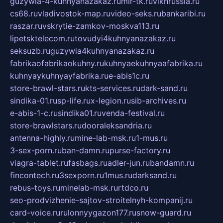
guzywia-4-kuhnyanazakaz.ru
mir-tk.ru
vlknrussia.ru
cs68.ru
vladivostok-map.ru
video-seks.ru
bankaribi.ru
raszar.ru
vskrytie-zamkov-moskva113.ru
lipetsktelecom.ru
tovudyi4kuhnyanazakaz.ru
seksuzb.ru
guzywia4kuhnyanazakaz.ru
fabrikaofabrikaokuhny.ru
kuhnyaekuhnyaafabrika.ru
kuhnyaykuhnyayfabrika.ru
e-abis1c.ru
store-brawl-stars.ru
kts-services.ru
dark-sand.ru
sindika-01.ru
sp-life.ru
x-legion.ru
sib-archives.ru
e-abis-1-c.ru
sindika01.ru
venda-festival.ru
store-brawlstars.ru
dooraleksandria.ru
antenna-highly.ru
mine-lab-msk.ru
1-mus.ru
3-sex-porn.ru
ban-damn.ru
purse-factory.ru
viagra-tablet.ru
fasbags.ru
adler-jun.ru
bandamn.ru
fincontech.ru
3sexporn.ru
1mus.ru
darksand.ru
rebus-toys.ru
minelab-msk.ru
rtdco.ru
seo-prodvizhenie-sajtov-stroitelnyh-kompanij.ru
card-voice.ru
rulonnyygazon177.ru
snow-guard.ru