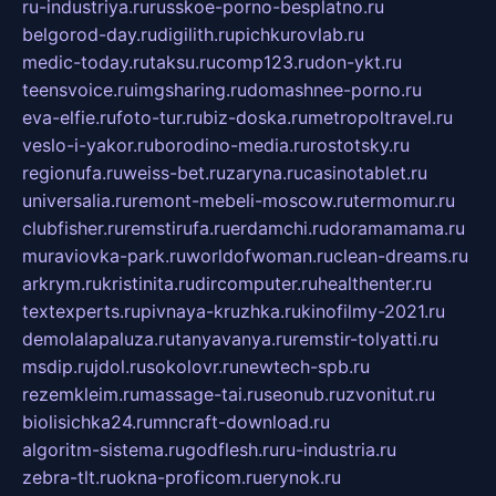
ru-industriya.ru
russkoe-porno-besplatno.ru
belgorod-day.ru
digilith.ru
pichkurovlab.ru
medic-today.ru
taksu.ru
comp123.ru
don-ykt.ru
teensvoice.ru
imgsharing.ru
domashnee-porno.ru
eva-elfie.ru
foto-tur.ru
biz-doska.ru
metropoltravel.ru
veslo-i-yakor.ru
borodino-media.ru
rostotsky.ru
regionufa.ru
weiss-bet.ru
zaryna.ru
casinotablet.ru
universalia.ru
remont-mebeli-moscow.ru
termomur.ru
clubfisher.ru
remstirufa.ru
erdamchi.ru
doramamama.ru
muraviovka-park.ru
worldofwoman.ru
clean-dreams.ru
arkrym.ru
kristinita.ru
dircomputer.ru
healthenter.ru
textexperts.ru
pivnaya-kruzhka.ru
kinofilmy-2021.ru
demolalapaluza.ru
tanyavanya.ru
remstir-tolyatti.ru
msdip.ru
jdol.ru
sokolovr.ru
newtech-spb.ru
rezemkleim.ru
massage-tai.ru
seonub.ru
zvonitut.ru
biolisichka24.ru
mncraft-download.ru
algoritm-sistema.ru
godflesh.ru
ru-industria.ru
zebra-tlt.ru
okna-proficom.ru
erynok.ru