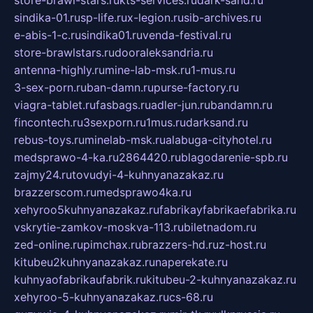
store-brawl-stars.ru
kts-services.ru
dark-sand.ru
sindika-01.ru
sp-life.ru
x-legion.ru
sib-archives.ru
e-abis-1-c.ru
sindika01.ru
venda-festival.ru
store-brawlstars.ru
dooraleksandria.ru
antenna-highly.ru
mine-lab-msk.ru
1-mus.ru
3-sex-porn.ru
ban-damn.ru
purse-factory.ru
viagra-tablet.ru
fasbags.ru
adler-jun.ru
bandamn.ru
fincontech.ru
3sexporn.ru
1mus.ru
darksand.ru
rebus-toys.ru
minelab-msk.ru
alabuga-cityhotel.ru
medsprawo-4-ka.ru
2864420.ru
blagodarenie-spb.ru
zajmy24.ru
tovudyi-4-kuhnyanazakaz.ru
brazzerscom.ru
medsprawo4ka.ru
xehyroo5kuhnyanazakaz.ru
fabrikayfabrikaefabrika.ru
vskrytie-zamkov-moskva-113.ru
biletnadom.ru
zed-online.ru
pimchax.ru
brazzers-hd.ru
z-host.ru
kitubeu2kuhnyanazakaz.ru
naperekate.ru
kuhnyaofabrikaufabrik.ru
kitubeu-2-kuhnyanazakaz.ru
xehyroo-5-kuhnyanazakaz.ru
cs-68.ru