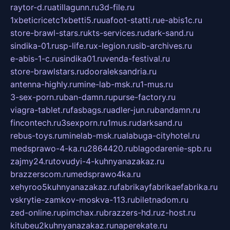
raytor-d.ru
atillagunn.ru
3d-file.ru
1xbeticricetc1xbetti5.ru
uafoot-statti.ru
e-abis1c.ru
store-brawl-stars.ru
kts-services.ru
dark-sand.ru
sindika-01.ru
sp-life.ru
x-legion.ru
sib-archives.ru
e-abis-1-c.ru
sindika01.ru
venda-festival.ru
store-brawlstars.ru
dooraleksandria.ru
antenna-highly.ru
mine-lab-msk.ru
1-mus.ru
3-sex-porn.ru
ban-damn.ru
purse-factory.ru
viagra-tablet.ru
fasbags.ru
adler-jun.ru
bandamn.ru
fincontech.ru
3sexporn.ru
1mus.ru
darksand.ru
rebus-toys.ru
minelab-msk.ru
alabuga-cityhotel.ru
medsprawo-4-ka.ru
2864420.ru
blagodarenie-spb.ru
zajmy24.ru
tovudyi-4-kuhnyanazakaz.ru
brazzerscom.ru
medsprawo4ka.ru
xehyroo5kuhnyanazakaz.ru
fabrikayfabrikaefabrika.ru
vskrytie-zamkov-moskva-113.ru
biletnadom.ru
zed-online.ru
pimchax.ru
brazzers-hd.ru
z-host.ru
kitubeu2kuhnyanazakaz.ru
naperekate.ru