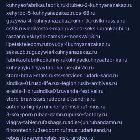
kuhnyaofabrikaufabrik.ru
kitubeu-2-kuhnyanazakaz.ru
xehyroo-5-kuhnyanazakaz.ru
cs-68.ru
guzywia-4-kuhnyanazakaz.ru
mir-tk.ru
vlknrussia.ru
cs68.ru
vladivostok-map.ru
video-seks.ru
bankaribi.ru
raszar.ru
vskrytie-zamkov-moskva113.ru
lipetsktelecom.ru
tovudyi4kuhnyanazakaz.ru
seksuzb.ru
guzywia4kuhnyanazakaz.ru
fabrikaofabrikaokuhny.ru
kuhnyaekuhnyaafabrika.ru
kuhnyaykuhnyayfabrika.ru
e-abis1c.ru
store-brawl-stars.ru
kts-services.ru
dark-sand.ru
sindika-01.ru
sp-life.ru
x-legion.ru
sib-archives.ru
e-abis-1-c.ru
sindika01.ru
venda-festival.ru
store-brawlstars.ru
dooraleksandria.ru
antenna-highly.ru
mine-lab-msk.ru
1-mus.ru
3-sex-porn.ru
ban-damn.ru
purse-factory.ru
viagra-tablet.ru
fasbags.ru
adler-jun.ru
bandamn.ru
fincontech.ru
3sexporn.ru
1mus.ru
darksand.ru
rebus-toys.ru
minelab-msk.ru
rtdco.ru