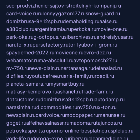
seo-prodvizhenie-sajtov-stroitelnyh-kompanij.ru
card-voice.ru
rulonnyygazon177.ru
snow-guard.ru
domizbrusa-9x12spb.ru
demaholding.ru
aalse.ru
a380club.ru
argentinamia.ru
perkoka.ru
movie-one.ru
perk-oka.ru
g-octopus.ru
sibarchives.ru
andreislyusar.ru
naruto-x.ru
pursefactory.ru
tor-lyubov-i-grom.ru
spayderhed-2022.ru
movieone.ru
evro-dez.ru
webamator.ru
ma-absolut1.ru
avtopomosch27.ru
nv-750.ru
news-plain.ru
nertansaga.ru
delanalad.ru
dizfiles.ru
youtubefree.ru
aria-family.ru
roadli.ru
planeta-samara.ru
mysmartbuy.ru
matrasy-kemerovo.ru
ashanet.ru
trade-farm.ru
dotcustoms.ru
domizbrusa9x12spb.ru
autodamp.ru
narasimha.ru
djcommodities.ru
nv750.ru
x-ton.ru
newsplain.ru
cardvoice.ru
modopaper.ru
manunae.ru
gbget.ru
alfeihavsalnassr.ru
madoma.ru
tajuncos.ru
petrovkasports.ru
porno-online-besplatno.ru
splclub.ru
york-life.ru
doroga-expo.ru
ribery.ru
cleanmedicine.ru