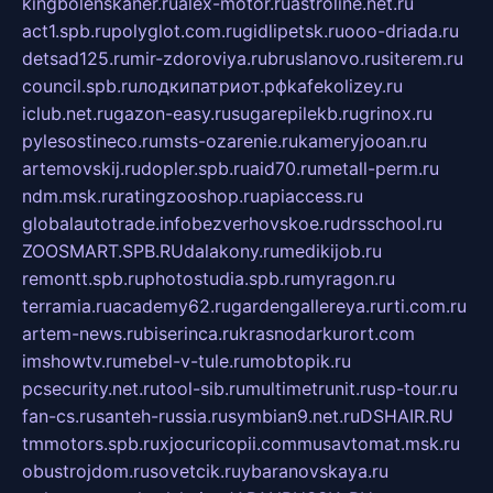
kingbolenskaner.ru
alex-motor.ru
astroline.net.ru
act1.spb.ru
polyglot.com.ru
gidlipetsk.ru
ooo-driada.ru
detsad125.ru
mir-zdoroviya.ru
bruslanovo.ru
siterem.ru
council.spb.ru
лодкипатриот.рф
kafekolizey.ru
iclub.net.ru
gazon-easy.ru
sugarepilekb.ru
grinox.ru
pylesostineco.ru
msts-ozarenie.ru
kameryjooan.ru
artemovskij.ru
dopler.spb.ru
aid70.ru
metall-perm.ru
ndm.msk.ru
ratingzooshop.ru
apiaccess.ru
globalautotrade.info
bezverhovskoe.ru
drsschool.ru
ZOOSMART.SPB.RU
dalakony.ru
medikijob.ru
remontt.spb.ru
photostudia.spb.ru
myragon.ru
terramia.ru
academy62.ru
gardengallereya.ru
rti.com.ru
artem-news.ru
biserinca.ru
krasnodarkurort.com
imshowtv.ru
mebel-v-tule.ru
mobtopik.ru
pcsecurity.net.ru
tool-sib.ru
multimetrunit.ru
sp-tour.ru
fan-cs.ru
santeh-russia.ru
symbian9.net.ru
DSHAIR.RU
tmmotors.spb.ru
xjocuricopii.com
musavtomat.msk.ru
obustrojdom.ru
sovetcik.ru
ybaranovskaya.ru