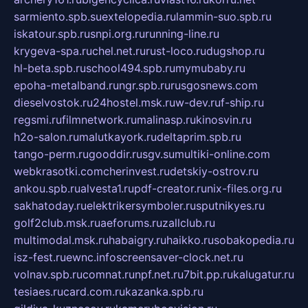
sarmiento.spb.su
extelopedia.ru
lammin-suo.spb.ru
iskatour.spb.ru
snpi.org.ru
running-line.ru
krygeva-spa.ru
chel.net.ru
rust-loco.ru
dugshop.ru
hl-beta.spb.ru
school494.spb.ru
mymubaby.ru
epoha-metalband.ru
ngr.spb.ru
rusgosnews.com
dieselvostok.ru
24hostel.msk.ru
w-dev.ru
f-ship.ru
regsmi.ru
filmnetwork.ru
malinasp.ru
kinosvin.ru
h2o-salon.ru
malutkayork.ru
deltaprim.spb.ru
tango-perm.ru
gooddir.ru
sgv.su
multiki-online.com
webkrasotki.com
cherinvest.ru
detskiy-ostrov.ru
ankou.spb.ru
alvesta1.ru
pdf-creator.ru
nix-files.org.ru
sakhatoday.ru
elektrikersymboler.ru
sputnikyes.ru
golf2club.msk.ru
aeforums.ru
zallclub.ru
multimodal.msk.ru
habaigry.ru
haikko.ru
sobakopedia.ru
isz-fest.ru
ewnc.info
screensaver-clock.net.ru
volnav.spb.ru
comnat.ru
npf.net.ru
7bit.pp.ru
kalugatur.ru
tesiaes.ru
card.com.ru
kazanka.spb.ru