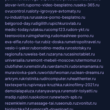
slovar-ivrit.ru
porno-video-besplatno.ru
seks-365.ru
ovucontrol.ru
sloty-igrovyye-avtomaty.ru
ru-industriya.ru
russkoe-porno-besplatno.ru
belgorod-day.ru
digilith.ru
pichkurovlab.ru
medic-today.ru
taksu.ru
comp123.ru
don-ykt.ru
teensvoice.ru
imgsharing.ru
domashnee-porno.ru
eva-elfie.ru
foto-tur.ru
biz-doska.ru
metropoltravel.ru
veslo-i-yakor.ru
borodino-media.ru
rostotsky.ru
regionufa.ru
weiss-bet.ru
zaryna.ru
casinotablet.ru
universalia.ru
remont-mebeli-moscow.ru
termomur.ru
clubfisher.ru
remstirufa.ru
erdamchi.ru
doramamama.ru
muraviovka-park.ru
worldofwoman.ru
clean-dreams.ru
arkrym.ru
kristinita.ru
dircomputer.ru
healthenter.ru
textexperts.ru
pivnaya-kruzhka.ru
kinofilmy-2021.ru
demolalapaluza.ru
tanyavanya.ru
remstir-tolyatti.ru
msdip.ru
jdol.ru
sokolovr.ru
newtech-spb.ru
rezemkleim.ru
massage-tai.ru
seonub.ru
zvonitut.ru
biolisichka24.ru
mncraft-download.ru