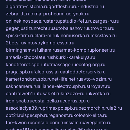
algoritm-sistema.ru
godflesh.ru
ru-industria.ru
zebra-tlt.ru
okna-proficom.ru
erynok.ru
onlinekinospace.ru
startupstudio-fefu.ru
zarges-ru.ru
gegenjustizunrecht.ru
autobalashov.ru
utrovortu.ru
spiski-firm.ru
elara-m.ru
kinomusorka.ru
mkcslava.ru
2bets.ru
vintovoykompressor.ru
birminghamvsfulham.ru
sarmat-komp.ru
pioneeri.ru
amadis-chocolate.ru
shkurki-karakulya.ru
kanotiforet.spb.ru
tutmassage.ru
ecolog.org.ru
praga.spb.ru
falcorussia.ru
autodoctorservis.ru
kamertondom.spb.ru
net-life.net.ru
avto-vozim.ru
sakhcamera.ru
alliance-electro.spb.ru
stroyavt.ru
controlweb1.ru
tdsak74.ru
kinzozo-ru.ru
kvotka.ru
iron-snab.ru
costa-bella.ru
eugrus.pp.ru
associaciya39.ru
primexpo.spb.ru
bezmorchin.ru
ia2.ru
cpt21.ru
ispecspb.ru
regahost.ru
kolosok-elita.ru
tae-kwon.ru
consrio.com.ru
insiam.ru
avegainfo.ru
archery161.ru
bigencyclica.ru
vlast16.ru
korru.net