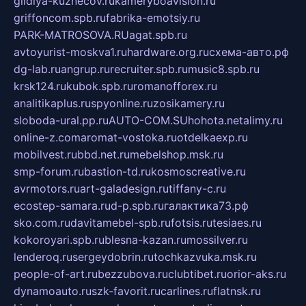
gildiya-kuznecov.ru
kameryboavision.ru
griffoncom.spb.ru
fabrika-emotsiy.ru
PARK-MATROSOVA.RU
agat.spb.ru
avtoyurist-moskva1.ru
hardware.org.ru
схема-авто.рф
dg-lab.ru
angrup.ru
recruiter.spb.ru
music8.spb.ru
krsk124.ru
kubok.spb.ru
romanofforex.ru
analitikaplus.ru
spyonline.ru
zosikamery.ru
sloboda-ural.pp.ru
AUTO-COM.SU
hohota.net
alimy.ru
online-z.com
aromat-vostoka.ru
otdelkaexp.ru
mobilvest.ru
bbd.net.ru
mebelshop.msk.ru
smp-forum.ru
bastion-td.ru
kosmoscreative.ru
avrmotors.ru
art-galadesign.ru
tiffany-c.ru
ecostep-samara.ru
d-p.spb.ru
галактика73.рф
sko.com.ru
davitamebel-spb.ru
fotsis.ru
tesiaes.ru
kokoroyari.spb.ru
blesna-kazan.ru
mossilver.ru
lenderoq.ru
sergeydobrin.ru
tochkazvuka.msk.ru
people-of-art.ru
bezzubova.ru
clubtibet.ru
orior-aks.ru
dynamoauto.ru
szk-favorit.ru
carlines.ru
flatnsk.ru