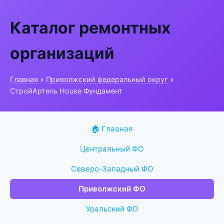
Каталог ремонтных
организаций
Главная
»
Приволжский федеральный округ
»
СтройАртель House Фундамент
🏠 Главная
Центральный ФО
Северо-Западный ФО
Приволжский ФО
Уральский ФО