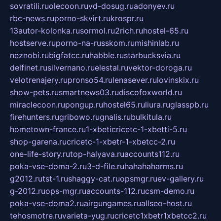
sovratili.ru
olecoon.ru
vd-dosug.ru
adonyev.ru
rbc-news.ru
porno-skvirt.ru
krospr.ru
13autor-kolonka.ru
sormol.ru
2rich.ru
hostel-65.ru
hostserve.ru
porno-na-russkom.ru
mishinlab.ru
neznobi.ru
bigfatcc.ru
habble.ru
starbucksvia.ru
delfinet.ru
silvernano.ru
elestal.ru
vektor-doroga.ru
velotrenajery.ru
pronso54.ru
lenasever.ru
lovinskix.ru
show-pets.ru
smartnews03.ru
discofoxworld.ru
miraclecoon.ru
pongup.ru
hostel65.ru
liura.ru
glasspb.ru
firehunters.ru
gribowo.ru
gnalis.ru
bulkitula.ru
hometown-france.ru
1-xbeticricetc-1-xbetti-5.ru
shop-garena.ru
cricetc-1-xbetr-1-xbetcc-2.ru
one-life-story.ru
top-halyava.ru
accounts112.ru
poka-vse-doma-2.ru
3-d-file.ru
hahahaharms.ru
g2012.ru
tst-1.ru
shaggy-cat.ru
opsmgr.ru
ev-gallery.ru
g-2012.ru
ops-mgr.ru
accounts-112.ru
csm-demo.ru
poka-vse-doma2.ru
airgungames.ru
allseo-host.ru
tehosmotre.ru
varieta-yug.ru
cricetc1xbetr1xbetcc2.ru