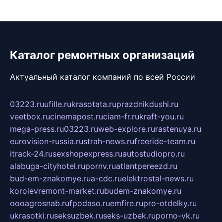
Каталог ремонтных организаций
Актуальный каталог компаний по всей России
03223.ru
ufille.ru
krasotata.ru
prazdnikdushi.ru
veetbox.ru
cinemapost.ru
ciam-fr.ru
kraft-you.ru
mega-press.ru
03223.ru
web-explore.ru
rastenuya.ru
eurovision-russia.ru
strah-news.ru
freeride-team.ru
itrack-24.ru
sexshopexpress.ru
autostudiopro.ru
alabuga-cityhotel.ru
pornv.ru
atlantpereezd.ru
bud-em-znakomye.ru
a-cdc.ru
elektrostal-news.ru
korolevremont-market.ru
budem-znakomye.ru
oooagrosnab.ru
fpodaso.ru
emfire.ru
pro-otdelky.ru
ukrasotki.ru
seksuzbek.ru
seks-uzbek.ru
porno-vk.ru