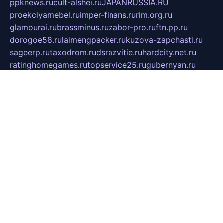
ppknews.ru
cult-alshei.ru
JAPANRUSSIA.RU
proekciyamebel.ru
imper-finans.ru
rim.org.ru
glamourai.ru
brassminus.ru
zabor-pro.ru
ftn.pp.ru
dorogoe58.ru
laimengpacker.ru
kuzova-zapchasti.ru
sageerp.ru
taxodrom.ru
dsrazvitie.ru
hardcity.net.ru
ratinghomegames.ru
topservice25.ru
gubernyan.ru
gtglasslined.ru
ii4.ru
tssport.spb.ru
andorra24.com
blackwallstreet.ru
oboimos.ru
optim-doors.com.ru
ikuch.ru
nycr.org.ru
npa21.ru
vremya-ch.spb.ru
desert000.ru
ivtorgi.ru
ifiori.ru
catalog-statei.ru
dcv.org.ru
spetsmaster174.ru
ipkameryhiseeu.ru
dum26.ru
ruspol.spb.ru
fr-opendp.ru
kam-solnyshko.ru
cheyenne-arapaho.ru
sevzapmetal.spb.ru
ted-lapidus.spb.ru
parasite-eliminator.ru
sigma-complete.ru
modernworld.ru
dama-moda.ru
eholot-group.ru
sk-nvkz.ru
DRONGOLD.RU
democratia2.ru
i-farmer.ru
mass-sport.org
jablonex.spb.ru
bookmess.ru
linkword.ru