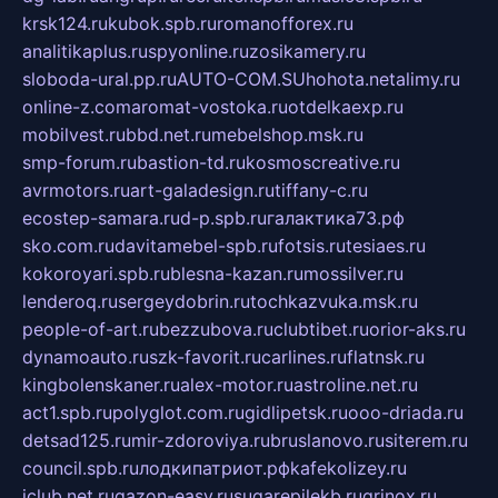
krsk124.ru
kubok.spb.ru
romanofforex.ru
analitikaplus.ru
spyonline.ru
zosikamery.ru
sloboda-ural.pp.ru
AUTO-COM.SU
hohota.net
alimy.ru
online-z.com
aromat-vostoka.ru
otdelkaexp.ru
mobilvest.ru
bbd.net.ru
mebelshop.msk.ru
smp-forum.ru
bastion-td.ru
kosmoscreative.ru
avrmotors.ru
art-galadesign.ru
tiffany-c.ru
ecostep-samara.ru
d-p.spb.ru
галактика73.рф
sko.com.ru
davitamebel-spb.ru
fotsis.ru
tesiaes.ru
kokoroyari.spb.ru
blesna-kazan.ru
mossilver.ru
lenderoq.ru
sergeydobrin.ru
tochkazvuka.msk.ru
people-of-art.ru
bezzubova.ru
clubtibet.ru
orior-aks.ru
dynamoauto.ru
szk-favorit.ru
carlines.ru
flatnsk.ru
kingbolenskaner.ru
alex-motor.ru
astroline.net.ru
act1.spb.ru
polyglot.com.ru
gidlipetsk.ru
ooo-driada.ru
detsad125.ru
mir-zdoroviya.ru
bruslanovo.ru
siterem.ru
council.spb.ru
лодкипатриот.рф
kafekolizey.ru
iclub.net.ru
gazon-easy.ru
sugarepilekb.ru
grinox.ru