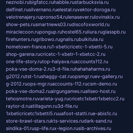
neznobi.ru
bigfatcc.ru
habble.ru
starbucksvia.ru
delfinet.ru
silvernano.ru
elestal.ru
vektor-doroga.ru
velotrenajery.ru
pronso54.ru
lenasever.ru
lovinskix.ru
show-pets.ru
smartnews03.ru
discofoxworld.ru
miraclecoon.ru
pongup.ru
hostel65.ru
liura.ru
glasspb.ru
firehunters.ru
gribowo.ru
gnalis.ru
bulkitula.ru
hometown-france.ru
1-xbeticricetc-1-xbetti-5.ru
shop-garena.ru
cricetc-1-xbetr-1-xbetcc-2.ru
one-life-story.ru
top-halyava.ru
accounts112.ru
poka-vse-doma-2.ru
3-d-file.ru
hahahaharms.ru
g2012.ru
tst-1.ru
shaggy-cat.ru
opsmgr.ru
ev-gallery.ru
g-2012.ru
ops-mgr.ru
accounts-112.ru
csm-demo.ru
poka-vse-doma2.ru
airgungames.ru
allseo-host.ru
tehosmotre.ru
varieta-yug.ru
cricetc1xbetr1xbetcc2.ru
raytor-d.ru
atillagunn.ru
3d-file.ru
1xbeticricetc1xbetti5.ru
uafoot-statti.ru
e-abis1c.ru
store-brawl-stars.ru
kts-services.ru
dark-sand.ru
sindika-01.ru
sp-life.ru
x-legion.ru
sib-archives.ru