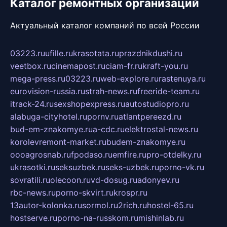
Каталог ремонтных организаций
Актуальный каталог компаний по всей России
03223.ru
ufille.ru
krasotata.ru
prazdnikdushi.ru
veetbox.ru
cinemapost.ru
ciam-fr.ru
kraft-you.ru
mega-press.ru
03223.ru
web-explore.ru
rastenuya.ru
eurovision-russia.ru
strah-news.ru
freeride-team.ru
itrack-24.ru
sexshopexpress.ru
autostudiopro.ru
alabuga-cityhotel.ru
pornv.ru
atlantpereezd.ru
bud-em-znakomye.ru
a-cdc.ru
elektrostal-news.ru
korolevremont-market.ru
budem-znakomye.ru
oooagrosnab.ru
fpodaso.ru
emfire.ru
pro-otdelky.ru
ukrasotki.ru
seksuzbek.ru
seks-uzbek.ru
porno-vk.ru
sovratili.ru
olecoon.ru
vd-dosug.ru
adonyev.ru
rbc-news.ru
porno-skvirt.ru
krospr.ru
13autor-kolonka.ru
sormol.ru
2rich.ru
hostel-65.ru
hostserve.ru
porno-na-russkom.ru
mishinlab.ru