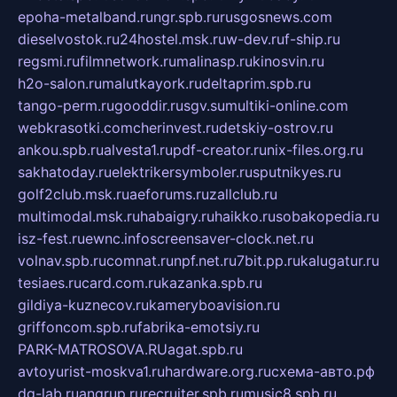
epoha-metalband.ru
ngr.spb.ru
rusgosnews.com
dieselvostok.ru
24hostel.msk.ru
w-dev.ru
f-ship.ru
regsmi.ru
filmnetwork.ru
malinasp.ru
kinosvin.ru
h2o-salon.ru
malutkayork.ru
deltaprim.spb.ru
tango-perm.ru
gooddir.ru
sgv.su
multiki-online.com
webkrasotki.com
cherinvest.ru
detskiy-ostrov.ru
ankou.spb.ru
alvesta1.ru
pdf-creator.ru
nix-files.org.ru
sakhatoday.ru
elektrikersymboler.ru
sputnikyes.ru
golf2club.msk.ru
aeforums.ru
zallclub.ru
multimodal.msk.ru
habaigry.ru
haikko.ru
sobakopedia.ru
isz-fest.ru
ewnc.info
screensaver-clock.net.ru
volnav.spb.ru
comnat.ru
npf.net.ru
7bit.pp.ru
kalugatur.ru
tesiaes.ru
card.com.ru
kazanka.spb.ru
gildiya-kuznecov.ru
kameryboavision.ru
griffoncom.spb.ru
fabrika-emotsiy.ru
PARK-MATROSOVA.RU
agat.spb.ru
avtoyurist-moskva1.ru
hardware.org.ru
схема-авто.рф
dg-lab.ru
angrup.ru
recruiter.spb.ru
music8.spb.ru