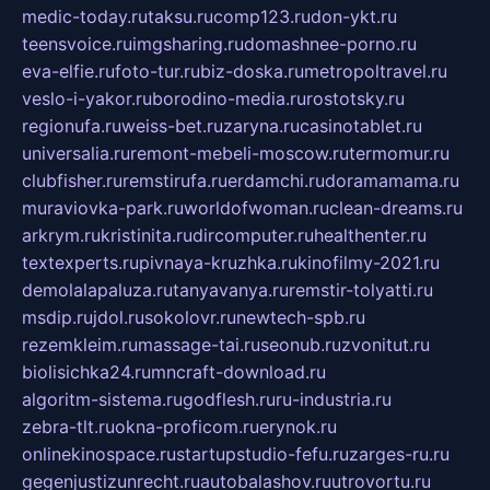
medic-today.ru
taksu.ru
comp123.ru
don-ykt.ru
teensvoice.ru
imgsharing.ru
domashnee-porno.ru
eva-elfie.ru
foto-tur.ru
biz-doska.ru
metropoltravel.ru
veslo-i-yakor.ru
borodino-media.ru
rostotsky.ru
regionufa.ru
weiss-bet.ru
zaryna.ru
casinotablet.ru
universalia.ru
remont-mebeli-moscow.ru
termomur.ru
clubfisher.ru
remstirufa.ru
erdamchi.ru
doramamama.ru
muraviovka-park.ru
worldofwoman.ru
clean-dreams.ru
arkrym.ru
kristinita.ru
dircomputer.ru
healthenter.ru
textexperts.ru
pivnaya-kruzhka.ru
kinofilmy-2021.ru
demolalapaluza.ru
tanyavanya.ru
remstir-tolyatti.ru
msdip.ru
jdol.ru
sokolovr.ru
newtech-spb.ru
rezemkleim.ru
massage-tai.ru
seonub.ru
zvonitut.ru
biolisichka24.ru
mncraft-download.ru
algoritm-sistema.ru
godflesh.ru
ru-industria.ru
zebra-tlt.ru
okna-proficom.ru
erynok.ru
onlinekinospace.ru
startupstudio-fefu.ru
zarges-ru.ru
gegenjustizunrecht.ru
autobalashov.ru
utrovortu.ru