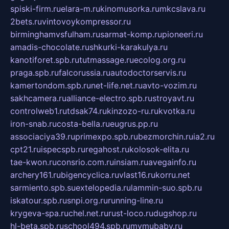
spiski-firm.ru
elara-m.ru
kinomusorka.ru
mkcslava.ru
2bets.ru
vintovoykompressor.ru
birminghamvsfulham.ru
sarmat-komp.ru
pioneeri.ru
amadis-chocolate.ru
shkurki-karakulya.ru
kanotiforet.spb.ru
tutmassage.ru
ecolog.org.ru
praga.spb.ru
falcorussia.ru
autodoctorservis.ru
kamertondom.spb.ru
net-life.net.ru
avto-vozim.ru
sakhcamera.ru
alliance-electro.spb.ru
stroyavt.ru
controlweb1.ru
tdsak74.ru
kinzozo-ru.ru
kvotka.ru
iron-snab.ru
costa-bella.ru
eugrus.pp.ru
associaciya39.ru
primexpo.spb.ru
bezmorchin.ru
ia2.ru
cpt21.ru
ispecspb.ru
regahost.ru
kolosok-elita.ru
tae-kwon.ru
consrio.com.ru
insiam.ru
avegainfo.ru
archery161.ru
bigencyclica.ru
vlast16.ru
korru.net
sarmiento.spb.su
extelopedia.ru
lammin-suo.spb.ru
iskatour.spb.ru
snpi.org.ru
running-line.ru
krygeva-spa.ru
chel.net.ru
rust-loco.ru
dugshop.ru
hl-beta.spb.ru
school494.spb.ru
mymubaby.ru