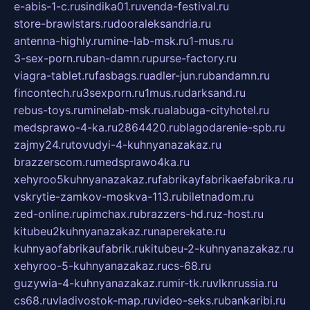
e-abis-1-c.ru
sindika01.ru
venda-festival.ru
store-brawlstars.ru
dooraleksandria.ru
antenna-highly.ru
mine-lab-msk.ru
1-mus.ru
3-sex-porn.ru
ban-damn.ru
purse-factory.ru
viagra-tablet.ru
fasbags.ru
adler-jun.ru
bandamn.ru
fincontech.ru
3sexporn.ru
1mus.ru
darksand.ru
rebus-toys.ru
minelab-msk.ru
alabuga-cityhotel.ru
medsprawo-4-ka.ru
2864420.ru
blagodarenie-spb.ru
zajmy24.ru
tovudyi-4-kuhnyanazakaz.ru
brazzerscom.ru
medsprawo4ka.ru
xehyroo5kuhnyanazakaz.ru
fabrikayfabrikaefabrika.ru
vskrytie-zamkov-moskva-113.ru
biletnadom.ru
zed-online.ru
pimchax.ru
brazzers-hd.ru
z-host.ru
kitubeu2kuhnyanazakaz.ru
naperekate.ru
kuhnyaofabrikaufabrik.ru
kitubeu-2-kuhnyanazakaz.ru
xehyroo-5-kuhnyanazakaz.ru
cs-68.ru
guzywia-4-kuhnyanazakaz.ru
mir-tk.ru
vlknrussia.ru
cs68.ru
vladivostok-map.ru
video-seks.ru
bankaribi.ru