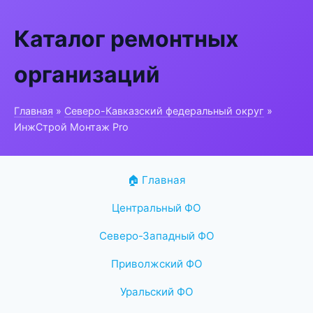
Каталог ремонтных
организаций
Главная
»
Северо-Кавказский федеральный округ
»
ИнжСтрой Монтаж Pro
🏠 Главная
Центральный ФО
Северо-Западный ФО
Приволжский ФО
Уральский ФО