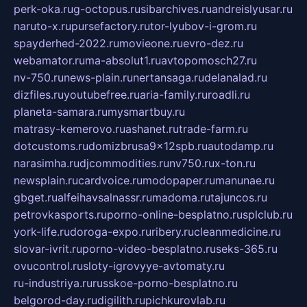
perk-oka.ru
g-octopus.ru
sibarchives.ru
andreislyusar.ru
naruto-x.ru
pursefactory.ru
tor-lyubov-i-grom.ru
spayderhed-2022.ru
movieone.ru
evro-dez.ru
webamator.ru
ma-absolut1.ru
avtopomosch27.ru
nv-750.ru
news-plain.ru
nertansaga.ru
delanalad.ru
dizfiles.ru
youtubefree.ru
aria-family.ru
roadli.ru
planeta-samara.ru
mysmartbuy.ru
matrasy-kemerovo.ru
ashanet.ru
trade-farm.ru
dotcustoms.ru
domizbrusa9x12spb.ru
autodamp.ru
narasimha.ru
djcommodities.ru
nv750.ru
x-ton.ru
newsplain.ru
cardvoice.ru
modopaper.ru
manunae.ru
gbget.ru
alfeihavsalnassr.ru
madoma.ru
tajuncos.ru
petrovkasports.ru
porno-online-besplatno.ru
splclub.ru
york-life.ru
doroga-expo.ru
ribery.ru
cleanmedicine.ru
slovar-ivrit.ru
porno-video-besplatno.ru
seks-365.ru
ovucontrol.ru
sloty-igrovyye-avtomaty.ru
ru-industriya.ru
russkoe-porno-besplatno.ru
belgorod-day.ru
digilith.ru
pichkurovlab.ru