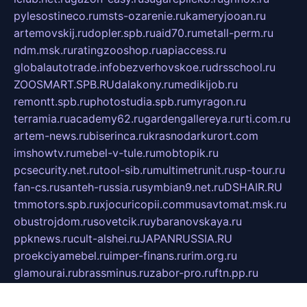
pylesostineco.ru
msts-ozarenie.ru
kameryjooan.ru
artemovskij.ru
dopler.spb.ru
aid70.ru
metall-perm.ru
ndm.msk.ru
ratingzooshop.ru
apiaccess.ru
globalautotrade.info
bezverhovskoe.ru
drsschool.ru
ZOOSMART.SPB.RU
dalakony.ru
medikijob.ru
remontt.spb.ru
photostudia.spb.ru
myragon.ru
terramia.ru
academy62.ru
gardengallereya.ru
rti.com.ru
artem-news.ru
biserinca.ru
krasnodarkurort.com
imshowtv.ru
mebel-v-tule.ru
mobtopik.ru
pcsecurity.net.ru
tool-sib.ru
multimetrunit.ru
sp-tour.ru
fan-cs.ru
santeh-russia.ru
symbian9.net.ru
DSHAIR.RU
tmmotors.spb.ru
xjocuricopii.com
musavtomat.msk.ru
obustrojdom.ru
sovetcik.ru
ybaranovskaya.ru
ppknews.ru
cult-alshei.ru
JAPANRUSSIA.RU
proekciyamebel.ru
imper-finans.ru
rim.org.ru
glamourai.ru
brassminus.ru
zabor-pro.ru
ftn.pp.ru
dorogoe58.ru
laimengpacker.ru
kuzova-zapchasti.ru