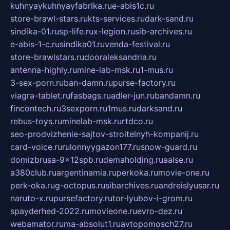
kuhnyaykuhnyayfabrika.ru
e-abis1c.ru
store-brawl-stars.ru
kts-services.ru
dark-sand.ru
sindika-01.ru
sp-life.ru
x-legion.ru
sib-archives.ru
e-abis-1-c.ru
sindika01.ru
venda-festival.ru
store-brawlstars.ru
dooraleksandria.ru
antenna-highly.ru
mine-lab-msk.ru
1-mus.ru
3-sex-porn.ru
ban-damn.ru
purse-factory.ru
viagra-tablet.ru
fasbags.ru
adler-jun.ru
bandamn.ru
fincontech.ru
3sexporn.ru
1mus.ru
darksand.ru
rebus-toys.ru
minelab-msk.ru
rtdco.ru
seo-prodvizhenie-sajtov-stroitelnyh-kompanij.ru
card-voice.ru
rulonnyygazon177.ru
snow-guard.ru
domizbrusa-9x12spb.ru
demaholding.ru
aalse.ru
a380club.ru
argentinamia.ru
perkoka.ru
movie-one.ru
perk-oka.ru
g-octopus.ru
sibarchives.ru
andreislyusar.ru
naruto-x.ru
pursefactory.ru
tor-lyubov-i-grom.ru
spayderhed-2022.ru
movieone.ru
evro-dez.ru
webamator.ru
ma-absolut1.ru
avtopomosch27.ru