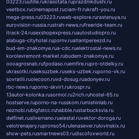
03223.ru
ufille.ru
krasotata.ru
prazdnikdushi.ru
veetbox.ru
cinemapost.ru
ciam-fr.ru
kraft-you.ru
mega-press.ru
03223.ru
web-explore.ru
rastenuya.ru
eurovision-russia.ru
strah-news.ru
freeride-team.ru
itrack-24.ru
sexshopexpress.ru
autostudiopro.ru
alabuga-cityhotel.ru
pornv.ru
atlantpereezd.ru
bud-em-znakomye.ru
a-cdc.ru
elektrostal-news.ru
korolevremont-market.ru
budem-znakomye.ru
oooagrosnab.ru
fpodaso.ru
emfire.ru
pro-otdelky.ru
ukrasotki.ru
seksuzbek.ru
seks-uzbek.ru
porno-vk.ru
sovratili.ru
olecoon.ru
vd-dosug.ru
adonyev.ru
rbc-news.ru
porno-skvirt.ru
krospr.ru
13autor-kolonka.ru
sormol.ru
2rich.ru
hostel-65.ru
hostserve.ru
porno-na-russkom.ru
mishinlab.ru
neznobi.ru
bigfatcc.ru
habble.ru
starbucksvia.ru
delfinet.ru
silvernano.ru
elestal.ru
vektor-doroga.ru
velotrenajery.ru
pronso54.ru
lenasever.ru
lovinskix.ru
show-pets.ru
smartnews03.ru
discofoxworld.ru