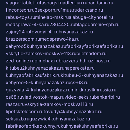
viagra-tablet.ru
fasbags.ru
adler-jun.ru
bandamn.ru
fincontech.ru
3sexporn.ru
1mus.ru
darksand.ru
rebus-toys.ru
minelab-msk.ru
alabuga-cityhotel.ru
medsprawo-4-ka.ru
2864420.ru
blagodarenie-spb.ru
zajmy24.ru
tovudyi-4-kuhnyanazakaz.ru
brazzerscom.ru
medsprawo4ka.ru
xehyroo5kuhnyanazakaz.ru
fabrikayfabrikaefabrika.ru
vskrytie-zamkov-moskva-113.ru
biletnadom.ru
zed-online.ru
pimchax.ru
brazzers-hd.ru
z-host.ru
kitubeu2kuhnyanazakaz.ru
naperekate.ru
kuhnyaofabrikaufabrik.ru
kitubeu-2-kuhnyanazakaz.ru
xehyroo-5-kuhnyanazakaz.ru
cs-68.ru
guzywia-4-kuhnyanazakaz.ru
mir-tk.ru
vlknrussia.ru
cs68.ru
vladivostok-map.ru
video-seks.ru
bankaribi.ru
raszar.ru
vskrytie-zamkov-moskva113.ru
lipetsktelecom.ru
tovudyi4kuhnyanazakaz.ru
seksuzb.ru
guzywia4kuhnyanazakaz.ru
fabrikaofabrikaokuhny.ru
kuhnyaekuhnyaafabrika.ru