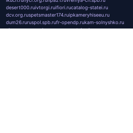
desert000.ru
ivtorgi.ru
ifiori.ru
catalog-statei.ru
dcv.org.ru
spetsmaster174.ru
ipkameryhiseeu.ru
dum26.ru
ruspol.spb.ru
fr-opendp.ru
kam-solnyshko.ru
cheyenne-arapaho.ru
sevzapmetal.spb.ru
ted-lapidus.spb.ru
parasite-eliminator.ru
sigma-complete.ru
modernworld.ru
dama-moda.ru
eholot-group.ru
sk-nvkz.ru
DRONGOLD.RU
democratia2.ru
i-farmer.ru
mass-sport.org
jablonex.spb.ru
bookmess.ru
linkword.ru
refineua.com.ru
cs-spec.net.ru
altay-mebel.ru
DNK-THEATRE.RU
mechaniks.spb.ru
ipcamtechage.ru
skosta.ru
a-sun.ru
stroy-ldsp.ru
snowlands.org.ru
childrensshoes.ru
mrlizzy.ru
mebelsofiakrd.ru
bulizhenko.ru
rumantick.net.ru
mtszerno.ru
daily-fishing.ru
glushiteli-v-spb.ru
megasat.org.ru
localization.net.ru
flyingfish.pp.ru
ds5teremok.ru
aclib.spb.ru
komissionka30.ru
mag-profit.ru