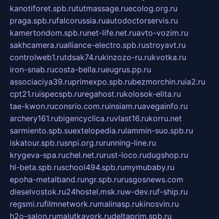
kanotiforet.spb.ru
tutmassage.ru
ecolog.org.ru
praga.spb.ru
falcorussia.ru
autodoctorservis.ru
kamertondom.spb.ru
net-life.net.ru
avto-vozim.ru
sakhcamera.ru
alliance-electro.spb.ru
stroyavt.ru
controlweb1.ru
tdsak74.ru
kinzozo-ru.ru
kvotka.ru
iron-snab.ru
costa-bella.ru
eugrus.pp.ru
associaciya39.ru
primexpo.spb.ru
bezmorchin.ru
ia2.ru
cpt21.ru
ispecspb.ru
regahost.ru
kolosok-elita.ru
tae-kwon.ru
consrio.com.ru
insiam.ru
avegainfo.ru
archery161.ru
bigencyclica.ru
vlast16.ru
korru.net
sarmiento.spb.su
extelopedia.ru
lammin-suo.spb.ru
iskatour.spb.ru
snpi.org.ru
running-line.ru
krygeva-spa.ru
chel.net.ru
rust-loco.ru
dugshop.ru
hl-beta.spb.ru
school494.spb.ru
mymubaby.ru
epoha-metalband.ru
ngr.spb.ru
rusgosnews.com
dieselvostok.ru
24hostel.msk.ru
w-dev.ru
f-ship.ru
regsmi.ru
filmnetwork.ru
malinasp.ru
kinosvin.ru
h2o-salon.ru
malutkayork.ru
deltaprim.spb.ru