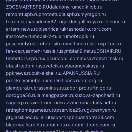
ZOOSMART.SPB.RU
dalakony.ru
medikijob.ru
remontt.spb.ru
photostudia.spb.ru
myragon.ru
terramia.ru
academy62.ru
gardengallereya.ru
rti.com.ru
artem-news.ru
biserinca.ru
krasnodarkurort.com
imshowtv.ru
mebel-v-tule.ru
mobtopik.ru
pcsecurity.net.ru
tool-sib.ru
multimetrunit.ru
sp-tour.ru
fan-cs.ru
santeh-russia.ru
symbian9.net.ru
DSHAIR.RU
tmmotors.spb.ru
xjocuricopii.com
musavtomat.msk.ru
obustrojdom.ru
sovetcik.ru
ybaranovskaya.ru
ppknews.ru
cult-alshei.ru
JAPANRUSSIA.RU
proekciyamebel.ru
imper-finans.ru
rim.org.ru
glamourai.ru
brassminus.ru
zabor-pro.ru
ftn.pp.ru
dorogoe58.ru
laimengpacker.ru
kuzova-zapchasti.ru
sageerp.ru
taxodrom.ru
dsrazvitie.ru
hardcity.net.ru
ratinghomegames.ru
topservice25.ru
gubernyan.ru
gtglasslined.ru
ii4.ru
tssport.spb.ru
andorra24.com
blackwallstreet.ru
oboimos.ru
optim-doors.com.ru
ikuch.ru
nycr.org.ru
npa21.ru
vremya-ch.spb.ru