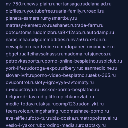
nv-750.ru
news-plain.ru
nertansaga.ru
delanalad.ru
dizfiles.ru
youtubefree.ru
aria-family.ru
roadli.ru
planeta-samara.ru
mysmartbuy.ru
matrasy-kemerovo.ru
ashanet.ru
trade-farm.ru
dotcustoms.ru
domizbrusa9x12spb.ru
autodamp.ru
narasimha.ru
djcommodities.ru
nv750.ru
x-ton.ru
newsplain.ru
cardvoice.ru
modopaper.ru
manunae.ru
gbget.ru
alfeihavsalnassr.ru
madoma.ru
tajuncos.ru
petrovkasports.ru
porno-online-besplatno.ru
splclub.ru
york-life.ru
doroga-expo.ru
ribery.ru
cleanmedicine.ru
slovar-ivrit.ru
porno-video-besplatno.ru
seks-365.ru
ovucontrol.ru
sloty-igrovyye-avtomaty.ru
ru-industriya.ru
russkoe-porno-besplatno.ru
belgorod-day.ru
digilith.ru
pichkurovlab.ru
medic-today.ru
taksu.ru
comp123.ru
don-ykt.ru
teensvoice.ru
imgsharing.ru
domashnee-porno.ru
eva-elfie.ru
foto-tur.ru
biz-doska.ru
metropoltravel.ru
veslo-i-yakor.ru
borodino-media.ru
rostotsky.ru