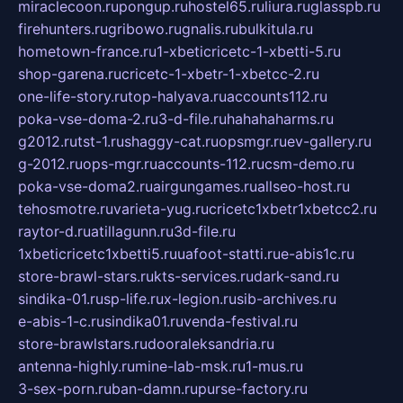
miraclecoon.ru
pongup.ru
hostel65.ru
liura.ru
glasspb.ru
firehunters.ru
gribowo.ru
gnalis.ru
bulkitula.ru
hometown-france.ru
1-xbeticricetc-1-xbetti-5.ru
shop-garena.ru
cricetc-1-xbetr-1-xbetcc-2.ru
one-life-story.ru
top-halyava.ru
accounts112.ru
poka-vse-doma-2.ru
3-d-file.ru
hahahaharms.ru
g2012.ru
tst-1.ru
shaggy-cat.ru
opsmgr.ru
ev-gallery.ru
g-2012.ru
ops-mgr.ru
accounts-112.ru
csm-demo.ru
poka-vse-doma2.ru
airgungames.ru
allseo-host.ru
tehosmotre.ru
varieta-yug.ru
cricetc1xbetr1xbetcc2.ru
raytor-d.ru
atillagunn.ru
3d-file.ru
1xbeticricetc1xbetti5.ru
uafoot-statti.ru
e-abis1c.ru
store-brawl-stars.ru
kts-services.ru
dark-sand.ru
sindika-01.ru
sp-life.ru
x-legion.ru
sib-archives.ru
e-abis-1-c.ru
sindika01.ru
venda-festival.ru
store-brawlstars.ru
dooraleksandria.ru
antenna-highly.ru
mine-lab-msk.ru
1-mus.ru
3-sex-porn.ru
ban-damn.ru
purse-factory.ru