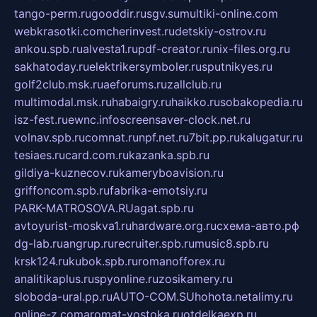
tango-perm.ru
gooddir.ru
sgv.su
multiki-online.com
webkrasotki.com
cherinvest.ru
detskiy-ostrov.ru
ankou.spb.ru
alvesta1.ru
pdf-creator.ru
nix-files.org.ru
sakhatoday.ru
elektrikersymboler.ru
sputnikyes.ru
golf2club.msk.ru
aeforums.ru
zallclub.ru
multimodal.msk.ru
habaigry.ru
haikko.ru
sobakopedia.ru
isz-fest.ru
ewnc.info
screensaver-clock.net.ru
volnav.spb.ru
comnat.ru
npf.net.ru
7bit.pp.ru
kalugatur.ru
tesiaes.ru
card.com.ru
kazanka.spb.ru
gildiya-kuznecov.ru
kameryboavision.ru
griffoncom.spb.ru
fabrika-emotsiy.ru
PARK-MATROSOVA.RU
agat.spb.ru
avtoyurist-moskva1.ru
hardware.org.ru
схема-авто.рф
dg-lab.ru
angrup.ru
recruiter.spb.ru
music8.spb.ru
krsk124.ru
kubok.spb.ru
romanofforex.ru
analitikaplus.ru
spyonline.ru
zosikamery.ru
sloboda-ural.pp.ru
AUTO-COM.SU
hohota.net
alimy.ru
online-z.com
aromat-vostoka.ru
otdelkaexp.ru