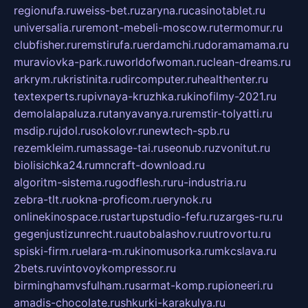
regionufa.ru
weiss-bet.ru
zaryna.ru
casinotablet.ru
universalia.ru
remont-mebeli-moscow.ru
termomur.ru
clubfisher.ru
remstirufa.ru
erdamchi.ru
doramamama.ru
muraviovka-park.ru
worldofwoman.ru
clean-dreams.ru
arkrym.ru
kristinita.ru
dircomputer.ru
healthenter.ru
textexperts.ru
pivnaya-kruzhka.ru
kinofilmy-2021.ru
demolalapaluza.ru
tanyavanya.ru
remstir-tolyatti.ru
msdip.ru
jdol.ru
sokolovr.ru
newtech-spb.ru
rezemkleim.ru
massage-tai.ru
seonub.ru
zvonitut.ru
biolisichka24.ru
mncraft-download.ru
algoritm-sistema.ru
godflesh.ru
ru-industria.ru
zebra-tlt.ru
okna-proficom.ru
erynok.ru
onlinekinospace.ru
startupstudio-fefu.ru
zarges-ru.ru
gegenjustizunrecht.ru
autobalashov.ru
utrovortu.ru
spiski-firm.ru
elara-m.ru
kinomusorka.ru
mkcslava.ru
2bets.ru
vintovoykompressor.ru
birminghamvsfulham.ru
sarmat-komp.ru
pioneeri.ru
amadis-chocolate.ru
shkurki-karakulya.ru