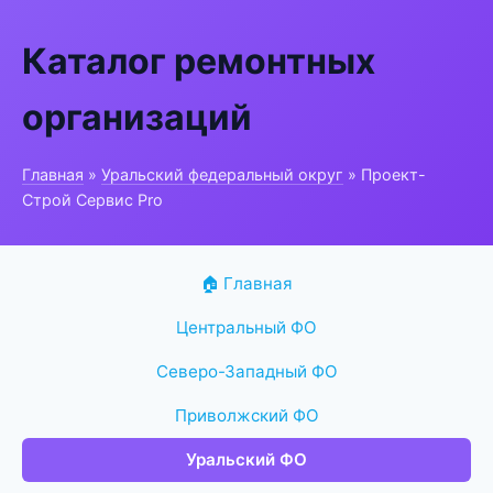
Каталог ремонтных
организаций
Главная
»
Уральский федеральный округ
» Проект-
Строй Сервис Pro
🏠 Главная
Центральный ФО
Северо-Западный ФО
Приволжский ФО
Уральский ФО