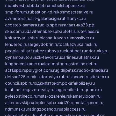
mobilvest.ru
bbd.net.ru
mebelshop.msk.ru
smp-forum.ru
bastion-td.ru
kosmoscreative.ru
avrmotors.ru
art-galadesign.ru
tiffany-c.ru
ecostep-samara.ru
d-p.spb.ru
галактика73.рф
sko.com.ru
davitamebel-spb.ru
fotsis.ru
tesiaes.ru
kokoroyari.spb.ru
blesna-kazan.ru
mossilver.ru
lenderoq.ru
sergeydobrin.ru
tochkazvuka.msk.ru
people-of-art.ru
bezzubova.ru
clubtibet.ru
orior-aks.ru
dynamoauto.ru
szk-favorit.ru
carlines.ru
flatnsk.ru
kingbolenskaner.ru
alex-motor.ru
astroline.net.ru
act1.spb.ru
polyglot.com.ru
gidlipetsk.ru
ooo-driada.ru
detsad125.ru
mir-zdoroviya.ru
bruslanovo.ru
siterem.ru
council.spb.ru
лодкипатриот.рф
kafekolizey.ru
iclub.net.ru
gazon-easy.ru
sugarepilekb.ru
grinox.ru
pylesostineco.ru
msts-ozarenie.ru
kameryjooan.ru
artemovskij.ru
dopler.spb.ru
aid70.ru
metall-perm.ru
ndm.msk.ru
ratingzooshop.ru
apiaccess.ru
globalautotrade.info
bezverhovskoe.ru
drsschool.ru