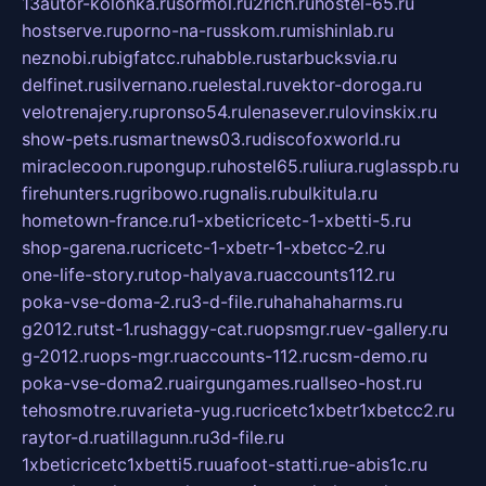
13autor-kolonka.ru
sormol.ru
2rich.ru
hostel-65.ru
hostserve.ru
porno-na-russkom.ru
mishinlab.ru
neznobi.ru
bigfatcc.ru
habble.ru
starbucksvia.ru
delfinet.ru
silvernano.ru
elestal.ru
vektor-doroga.ru
velotrenajery.ru
pronso54.ru
lenasever.ru
lovinskix.ru
show-pets.ru
smartnews03.ru
discofoxworld.ru
miraclecoon.ru
pongup.ru
hostel65.ru
liura.ru
glasspb.ru
firehunters.ru
gribowo.ru
gnalis.ru
bulkitula.ru
hometown-france.ru
1-xbeticricetc-1-xbetti-5.ru
shop-garena.ru
cricetc-1-xbetr-1-xbetcc-2.ru
one-life-story.ru
top-halyava.ru
accounts112.ru
poka-vse-doma-2.ru
3-d-file.ru
hahahaharms.ru
g2012.ru
tst-1.ru
shaggy-cat.ru
opsmgr.ru
ev-gallery.ru
g-2012.ru
ops-mgr.ru
accounts-112.ru
csm-demo.ru
poka-vse-doma2.ru
airgungames.ru
allseo-host.ru
tehosmotre.ru
varieta-yug.ru
cricetc1xbetr1xbetcc2.ru
raytor-d.ru
atillagunn.ru
3d-file.ru
1xbeticricetc1xbetti5.ru
uafoot-statti.ru
e-abis1c.ru