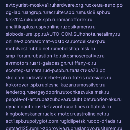
avtoyurist-moskva1.ru
hardware.org.ru
схема-авто.рф
dg-lab.ru
angrup.ru
recruiter.spb.ru
music8.spb.ru
krsk124.ru
kubok.spb.ru
romanofforex.ru
analitikaplus.ru
spyonline.ru
zosikamery.ru
sloboda-ural.pp.ru
AUTO-COM.SU
hohota.net
alimy.ru
online-z.com
aromat-vostoka.ru
otdelkaexp.ru
mobilvest.ru
bbd.net.ru
mebelshop.msk.ru
smp-forum.ru
bastion-td.ru
kosmoscreative.ru
avrmotors.ru
art-galadesign.ru
tiffany-c.ru
ecostep-samara.ru
d-p.spb.ru
галактика73.рф
sko.com.ru
davitamebel-spb.ru
fotsis.ru
tesiaes.ru
kokoroyari.spb.ru
blesna-kazan.ru
mossilver.ru
lenderoq.ru
sergeydobrin.ru
tochkazvuka.msk.ru
people-of-art.ru
bezzubova.ru
clubtibet.ru
orior-aks.ru
dynamoauto.ru
szk-favorit.ru
carlines.ru
flatnsk.ru
kingbolenskaner.ru
alex-motor.ru
astroline.net.ru
act1.spb.ru
polyglot.com.ru
gidlipetsk.ru
ooo-driada.ru
detsad125.ru
mir-zdoroviya.ru
bruslanovo.ru
siterem.ru