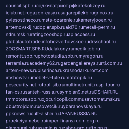
council.spb.ru
лодкипатриот.рф
kafekolizey.ru
iclub.net.ru
gazon-easy.ru
sugarepilekb.ru
grinox.ru
pylesostineco.ru
msts-ozarenie.ru
kameryjooan.ru
artemovskij.ru
dopler.spb.ru
aid70.ru
metall-perm.ru
ndm.msk.ru
ratingzooshop.ru
apiaccess.ru
globalautotrade.info
bezverhovskoe.ru
drsschool.ru
ZOOSMART.SPB.RU
dalakony.ru
medikijob.ru
remontt.spb.ru
photostudia.spb.ru
myragon.ru
terramia.ru
academy62.ru
gardengallereya.ru
rti.com.ru
artem-news.ru
biserinca.ru
krasnodarkurort.com
imshowtv.ru
mebel-v-tule.ru
mobtopik.ru
pcsecurity.net.ru
tool-sib.ru
multimetrunit.ru
sp-tour.ru
fan-cs.ru
santeh-russia.ru
symbian9.net.ru
DSHAIR.RU
tmmotors.spb.ru
xjocuricopii.com
musavtomat.msk.ru
obustrojdom.ru
sovetcik.ru
ybaranovskaya.ru
ppknews.ru
cult-alshei.ru
JAPANRUSSIA.RU
proekciyamebel.ru
imper-finans.ru
rim.org.ru
glamourai.ru
brassminus.ru
zabor-pro.ru
ftn.pp.ru