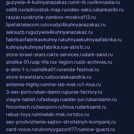
guzywia-4-kuhnyanazakaz.ru
mir-tk.ru
vlknrussia.ru
cs68.ru
vladivostok-map.ru
video-seks.ru
bankaribi.ru
raszar.ru
vskrytie-zamkov-moskva113.ru
lipetsktelecom.ru
tovudyi4kuhnyanazakaz.ru
seksuzb.ru
guzywia4kuhnyanazakaz.ru
fabrikaofabrikaokuhny.ru
kuhnyaekuhnyaafabrika.ru
kuhnyaykuhnyayfabrika.ru
e-abis1c.ru
store-brawl-stars.ru
kts-services.ru
dark-sand.ru
sindika-01.ru
sp-life.ru
x-legion.ru
sib-archives.ru
e-abis-1-c.ru
sindika01.ru
venda-festival.ru
store-brawlstars.ru
dooraleksandria.ru
antenna-highly.ru
mine-lab-msk.ru
1-mus.ru
3-sex-porn.ru
ban-damn.ru
purse-factory.ru
viagra-tablet.ru
fasbags.ru
adler-jun.ru
bandamn.ru
fincontech.ru
3sexporn.ru
1mus.ru
darksand.ru
rebus-toys.ru
minelab-msk.ru
rtdco.ru
seo-prodvizhenie-sajtov-stroitelnyh-kompanij.ru
card-voice.ru
rulonnyygazon177.ru
snow-guard.ru