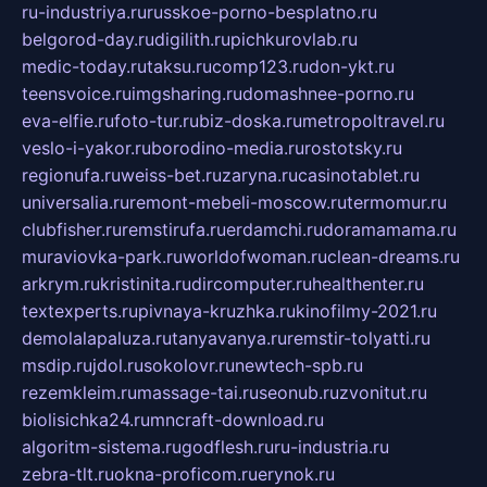
ru-industriya.ru
russkoe-porno-besplatno.ru
belgorod-day.ru
digilith.ru
pichkurovlab.ru
medic-today.ru
taksu.ru
comp123.ru
don-ykt.ru
teensvoice.ru
imgsharing.ru
domashnee-porno.ru
eva-elfie.ru
foto-tur.ru
biz-doska.ru
metropoltravel.ru
veslo-i-yakor.ru
borodino-media.ru
rostotsky.ru
regionufa.ru
weiss-bet.ru
zaryna.ru
casinotablet.ru
universalia.ru
remont-mebeli-moscow.ru
termomur.ru
clubfisher.ru
remstirufa.ru
erdamchi.ru
doramamama.ru
muraviovka-park.ru
worldofwoman.ru
clean-dreams.ru
arkrym.ru
kristinita.ru
dircomputer.ru
healthenter.ru
textexperts.ru
pivnaya-kruzhka.ru
kinofilmy-2021.ru
demolalapaluza.ru
tanyavanya.ru
remstir-tolyatti.ru
msdip.ru
jdol.ru
sokolovr.ru
newtech-spb.ru
rezemkleim.ru
massage-tai.ru
seonub.ru
zvonitut.ru
biolisichka24.ru
mncraft-download.ru
algoritm-sistema.ru
godflesh.ru
ru-industria.ru
zebra-tlt.ru
okna-proficom.ru
erynok.ru