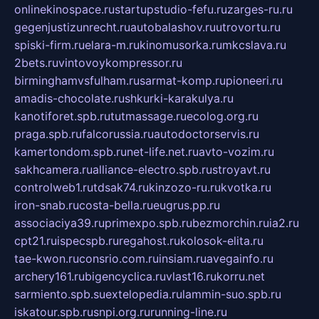
onlinekinospace.ru
startupstudio-fefu.ru
zarges-ru.ru
gegenjustizunrecht.ru
autobalashov.ru
utrovortu.ru
spiski-firm.ru
elara-m.ru
kinomusorka.ru
mkcslava.ru
2bets.ru
vintovoykompressor.ru
birminghamvsfulham.ru
sarmat-komp.ru
pioneeri.ru
amadis-chocolate.ru
shkurki-karakulya.ru
kanotiforet.spb.ru
tutmassage.ru
ecolog.org.ru
praga.spb.ru
falcorussia.ru
autodoctorservis.ru
kamertondom.spb.ru
net-life.net.ru
avto-vozim.ru
sakhcamera.ru
alliance-electro.spb.ru
stroyavt.ru
controlweb1.ru
tdsak74.ru
kinzozo-ru.ru
kvotka.ru
iron-snab.ru
costa-bella.ru
eugrus.pp.ru
associaciya39.ru
primexpo.spb.ru
bezmorchin.ru
ia2.ru
cpt21.ru
ispecspb.ru
regahost.ru
kolosok-elita.ru
tae-kwon.ru
consrio.com.ru
insiam.ru
avegainfo.ru
archery161.ru
bigencyclica.ru
vlast16.ru
korru.net
sarmiento.spb.su
extelopedia.ru
lammin-suo.spb.ru
iskatour.spb.ru
snpi.org.ru
running-line.ru