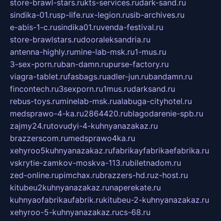
store-brawl-stars.ru
kts-services.ru
dark-sand.ru
sindika-01.ru
sp-life.ru
x-legion.ru
sib-archives.ru
e-abis-1-c.ru
sindika01.ru
venda-festival.ru
store-brawlstars.ru
dooraleksandria.ru
antenna-highly.ru
mine-lab-msk.ru
1-mus.ru
3-sex-porn.ru
ban-damn.ru
purse-factory.ru
viagra-tablet.ru
fasbags.ru
adler-jun.ru
bandamn.ru
fincontech.ru
3sexporn.ru
1mus.ru
darksand.ru
rebus-toys.ru
minelab-msk.ru
alabuga-cityhotel.ru
medsprawo-4-ka.ru
2864420.ru
blagodarenie-spb.ru
zajmy24.ru
tovudyi-4-kuhnyanazakaz.ru
brazzerscom.ru
medsprawo4ka.ru
xehyroo5kuhnyanazakaz.ru
fabrikayfabrikaefabrika.ru
vskrytie-zamkov-moskva-113.ru
biletnadom.ru
zed-online.ru
pimchax.ru
brazzers-hd.ru
z-host.ru
kitubeu2kuhnyanazakaz.ru
naperekate.ru
kuhnyaofabrikaufabrik.ru
kitubeu-2-kuhnyanazakaz.ru
xehyroo-5-kuhnyanazakaz.ru
cs-68.ru