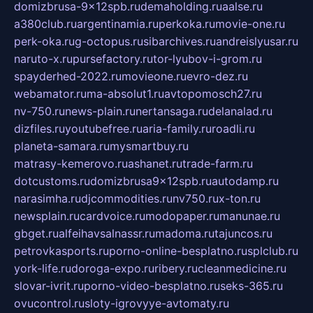
domizbrusa-9x12spb.ru
demaholding.ru
aalse.ru
a380club.ru
argentinamia.ru
perkoka.ru
movie-one.ru
perk-oka.ru
g-octopus.ru
sibarchives.ru
andreislyusar.ru
naruto-x.ru
pursefactory.ru
tor-lyubov-i-grom.ru
spayderhed-2022.ru
movieone.ru
evro-dez.ru
webamator.ru
ma-absolut1.ru
avtopomosch27.ru
nv-750.ru
news-plain.ru
nertansaga.ru
delanalad.ru
dizfiles.ru
youtubefree.ru
aria-family.ru
roadli.ru
planeta-samara.ru
mysmartbuy.ru
matrasy-kemerovo.ru
ashanet.ru
trade-farm.ru
dotcustoms.ru
domizbrusa9x12spb.ru
autodamp.ru
narasimha.ru
djcommodities.ru
nv750.ru
x-ton.ru
newsplain.ru
cardvoice.ru
modopaper.ru
manunae.ru
gbget.ru
alfeihavsalnassr.ru
madoma.ru
tajuncos.ru
petrovkasports.ru
porno-online-besplatno.ru
splclub.ru
york-life.ru
doroga-expo.ru
ribery.ru
cleanmedicine.ru
slovar-ivrit.ru
porno-video-besplatno.ru
seks-365.ru
ovucontrol.ru
sloty-igrovyye-avtomaty.ru