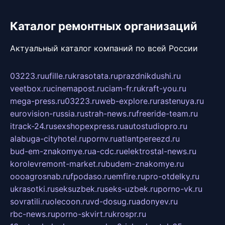
Каталог ремонтных организаций
Актуальный каталог компаний по всей России
03223.ru
ufille.ru
krasotata.ru
prazdnikdushi.ru
veetbox.ru
cinemapost.ru
ciam-fr.ru
kraft-you.ru
mega-press.ru
03223.ru
web-explore.ru
rastenuya.ru
eurovision-russia.ru
strah-news.ru
freeride-team.ru
itrack-24.ru
sexshopexpress.ru
autostudiopro.ru
alabuga-cityhotel.ru
pornv.ru
atlantpereezd.ru
bud-em-znakomye.ru
a-cdc.ru
elektrostal-news.ru
korolevremont-market.ru
budem-znakomye.ru
oooagrosnab.ru
fpodaso.ru
emfire.ru
pro-otdelky.ru
ukrasotki.ru
seksuzbek.ru
seks-uzbek.ru
porno-vk.ru
sovratili.ru
olecoon.ru
vd-dosug.ru
adonyev.ru
rbc-news.ru
porno-skvirt.ru
krospr.ru