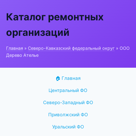
Каталог ремонтных
организаций
Главная
»
Северо-Кавказский федеральный округ
» ООО
Дерево Ателье
🏠 Главная
Центральный ФО
Северо-Западный ФО
Приволжский ФО
Уральский ФО