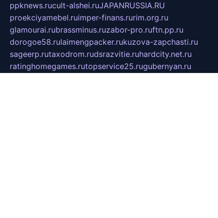
ppknews.ru
cult-alshei.ru
JAPANRUSSIA.RU
proekciyamebel.ru
imper-finans.ru
rim.org.ru
glamourai.ru
brassminus.ru
zabor-pro.ru
ftn.pp.ru
dorogoe58.ru
laimengpacker.ru
kuzova-zapchasti.ru
sageerp.ru
taxodrom.ru
dsrazvitie.ru
hardcity.net.ru
ratinghomegames.ru
topservice25.ru
gubernyan.ru
gtglasslined.ru
ii4.ru
tssport.spb.ru
andorra24.com
blackwallstreet.ru
oboimos.ru
optim-doors.com.ru
ikuch.ru
nycr.org.ru
npa21.ru
vremya-ch.spb.ru
desert000.ru
ivtorgi.ru
ifiori.ru
catalog-statei.ru
dcv.org.ru
spetsmaster174.ru
ipkameryhiseeu.ru
dum26.ru
ruspol.spb.ru
fr-opendp.ru
kam-solnyshko.ru
cheyenne-arapaho.ru
sevzapmetal.spb.ru
ted-lapidus.spb.ru
parasite-eliminator.ru
sigma-complete.ru
modernworld.ru
dama-moda.ru
eholot-group.ru
sk-nvkz.ru
DRONGOLD.RU
democratia2.ru
i-farmer.ru
mass-sport.org
jablonex.spb.ru
bookmess.ru
linkword.ru