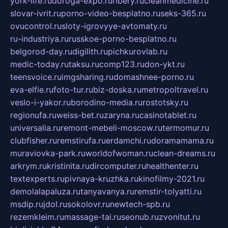
york-life.ru
doroga-expo.ru
ribery.ru
cleanmedicine.ru
slovar-ivrit.ru
porno-video-besplatno.ru
seks-365.ru
ovucontrol.ru
sloty-igrovyye-avtomaty.ru
ru-industriya.ru
russkoe-porno-besplatno.ru
belgorod-day.ru
digilith.ru
pichkurovlab.ru
medic-today.ru
taksu.ru
comp123.ru
don-ykt.ru
teensvoice.ru
imgsharing.ru
domashnee-porno.ru
eva-elfie.ru
foto-tur.ru
biz-doska.ru
metropoltravel.ru
veslo-i-yakor.ru
borodino-media.ru
rostotsky.ru
regionufa.ru
weiss-bet.ru
zaryna.ru
casinotablet.ru
universalia.ru
remont-mebeli-moscow.ru
termomur.ru
clubfisher.ru
remstirufa.ru
erdamchi.ru
doramamama.ru
muraviovka-park.ru
worldofwoman.ru
clean-dreams.ru
arkrym.ru
kristinita.ru
dircomputer.ru
healthenter.ru
textexperts.ru
pivnaya-kruzhka.ru
kinofilmy-2021.ru
demolalapaluza.ru
tanyavanya.ru
remstir-tolyatti.ru
msdip.ru
jdol.ru
sokolovr.ru
newtech-spb.ru
rezemkleim.ru
massage-tai.ru
seonub.ru
zvonitut.ru