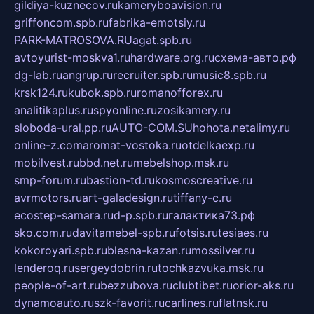
gildiya-kuznecov.ru
kameryboavision.ru
griffoncom.spb.ru
fabrika-emotsiy.ru
PARK-MATROSOVA.RU
agat.spb.ru
avtoyurist-moskva1.ru
hardware.org.ru
схема-авто.рф
dg-lab.ru
angrup.ru
recruiter.spb.ru
music8.spb.ru
krsk124.ru
kubok.spb.ru
romanofforex.ru
analitikaplus.ru
spyonline.ru
zosikamery.ru
sloboda-ural.pp.ru
AUTO-COM.SU
hohota.net
alimy.ru
online-z.com
aromat-vostoka.ru
otdelkaexp.ru
mobilvest.ru
bbd.net.ru
mebelshop.msk.ru
smp-forum.ru
bastion-td.ru
kosmoscreative.ru
avrmotors.ru
art-galadesign.ru
tiffany-c.ru
ecostep-samara.ru
d-p.spb.ru
галактика73.рф
sko.com.ru
davitamebel-spb.ru
fotsis.ru
tesiaes.ru
kokoroyari.spb.ru
blesna-kazan.ru
mossilver.ru
lenderoq.ru
sergeydobrin.ru
tochkazvuka.msk.ru
people-of-art.ru
bezzubova.ru
clubtibet.ru
orior-aks.ru
dynamoauto.ru
szk-favorit.ru
carlines.ru
flatnsk.ru