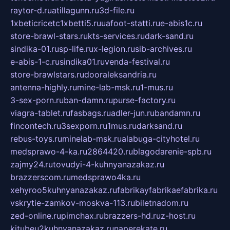
raytor-d.ru
atillagunn.ru
3d-file.ru
1xbeticricetc1xbetti5.ru
uafoot-statti.ru
e-abis1c.ru
store-brawl-stars.ru
kts-services.ru
dark-sand.ru
sindika-01.ru
sp-life.ru
x-legion.ru
sib-archives.ru
e-abis-1-c.ru
sindika01.ru
venda-festival.ru
store-brawlstars.ru
dooraleksandria.ru
antenna-highly.ru
mine-lab-msk.ru
1-mus.ru
3-sex-porn.ru
ban-damn.ru
purse-factory.ru
viagra-tablet.ru
fasbags.ru
adler-jun.ru
bandamn.ru
fincontech.ru
3sexporn.ru
1mus.ru
darksand.ru
rebus-toys.ru
minelab-msk.ru
alabuga-cityhotel.ru
medsprawo-4-ka.ru
2864420.ru
blagodarenie-spb.ru
zajmy24.ru
tovudyi-4-kuhnyanazakaz.ru
brazzerscom.ru
medsprawo4ka.ru
xehyroo5kuhnyanazakaz.ru
fabrikayfabrikaefabrika.ru
vskrytie-zamkov-moskva-113.ru
biletnadom.ru
zed-online.ru
pimchax.ru
brazzers-hd.ru
z-host.ru
kitubeu2kuhnyanazakaz.ru
naperekate.ru