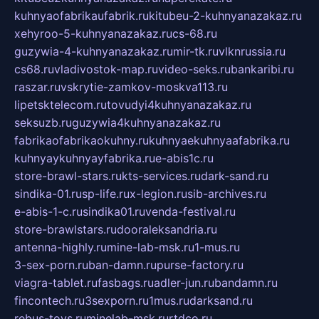
kuhnyaofabrikaufabrik.ru
kitubeu-2-kuhnyanazakaz.ru
xehyroo-5-kuhnyanazakaz.ru
cs-68.ru
guzywia-4-kuhnyanazakaz.ru
mir-tk.ru
vlknrussia.ru
cs68.ru
vladivostok-map.ru
video-seks.ru
bankaribi.ru
raszar.ru
vskrytie-zamkov-moskva113.ru
lipetsktelecom.ru
tovudyi4kuhnyanazakaz.ru
seksuzb.ru
guzywia4kuhnyanazakaz.ru
fabrikaofabrikaokuhny.ru
kuhnyaekuhnyaafabrika.ru
kuhnyaykuhnyayfabrika.ru
e-abis1c.ru
store-brawl-stars.ru
kts-services.ru
dark-sand.ru
sindika-01.ru
sp-life.ru
x-legion.ru
sib-archives.ru
e-abis-1-c.ru
sindika01.ru
venda-festival.ru
store-brawlstars.ru
dooraleksandria.ru
antenna-highly.ru
mine-lab-msk.ru
1-mus.ru
3-sex-porn.ru
ban-damn.ru
purse-factory.ru
viagra-tablet.ru
fasbags.ru
adler-jun.ru
bandamn.ru
fincontech.ru
3sexporn.ru
1mus.ru
darksand.ru
rebus-toys.ru
minelab-msk.ru
rtdco.ru