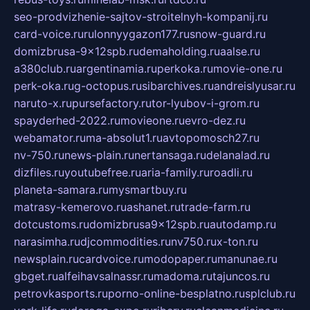
seo-prodvizhenie-sajtov-stroitelnyh-kompanij.ru
card-voice.ru
rulonnyygazon177.ru
snow-guard.ru
domizbrusa-9x12spb.ru
demaholding.ru
aalse.ru
a380club.ru
argentinamia.ru
perkoka.ru
movie-one.ru
perk-oka.ru
g-octopus.ru
sibarchives.ru
andreislyusar.ru
naruto-x.ru
pursefactory.ru
tor-lyubov-i-grom.ru
spayderhed-2022.ru
movieone.ru
evro-dez.ru
webamator.ru
ma-absolut1.ru
avtopomosch27.ru
nv-750.ru
news-plain.ru
nertansaga.ru
delanalad.ru
dizfiles.ru
youtubefree.ru
aria-family.ru
roadli.ru
planeta-samara.ru
mysmartbuy.ru
matrasy-kemerovo.ru
ashanet.ru
trade-farm.ru
dotcustoms.ru
domizbrusa9x12spb.ru
autodamp.ru
narasimha.ru
djcommodities.ru
nv750.ru
x-ton.ru
newsplain.ru
cardvoice.ru
modopaper.ru
manunae.ru
gbget.ru
alfeihavsalnassr.ru
madoma.ru
tajuncos.ru
petrovkasports.ru
porno-online-besplatno.ru
splclub.ru