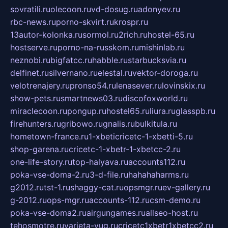
sovratili.ru
olecoon.ru
vd-dosug.ru
adonyev.ru
rbc-news.ru
porno-skvirt.ru
krospr.ru
13autor-kolonka.ru
sormol.ru
2rich.ru
hostel-65.ru
hostserve.ru
porno-na-russkom.ru
mishinlab.ru
neznobi.ru
bigfatcc.ru
habble.ru
starbucksvia.ru
delfinet.ru
silvernano.ru
elestal.ru
vektor-doroga.ru
velotrenajery.ru
pronso54.ru
lenasever.ru
lovinskix.ru
show-pets.ru
smartnews03.ru
discofoxworld.ru
miraclecoon.ru
pongup.ru
hostel65.ru
liura.ru
glasspb.ru
firehunters.ru
gribowo.ru
gnalis.ru
bulkitula.ru
hometown-france.ru
1-xbeticricetc-1-xbetti-5.ru
shop-garena.ru
cricetc-1-xbetr-1-xbetcc-2.ru
one-life-story.ru
top-halyava.ru
accounts112.ru
poka-vse-doma-2.ru
3-d-file.ru
hahahaharms.ru
g2012.ru
tst-1.ru
shaggy-cat.ru
opsmgr.ru
ev-gallery.ru
g-2012.ru
ops-mgr.ru
accounts-112.ru
csm-demo.ru
poka-vse-doma2.ru
airgungames.ru
allseo-host.ru
tehosmotre.ru
varieta-yug.ru
cricetc1xbetr1xbetcc2.ru