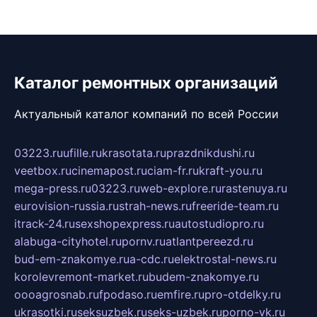
Каталог ремонтных организаций
Актуальный каталог компаний по всей России
03223.ru
ufille.ru
krasotata.ru
prazdnikdushi.ru
veetbox.ru
cinemapost.ru
ciam-fr.ru
kraft-you.ru
mega-press.ru
03223.ru
web-explore.ru
rastenuya.ru
eurovision-russia.ru
strah-news.ru
freeride-team.ru
itrack-24.ru
sexshopexpress.ru
autostudiopro.ru
alabuga-cityhotel.ru
pornv.ru
atlantpereezd.ru
bud-em-znakomye.ru
a-cdc.ru
elektrostal-news.ru
korolevremont-market.ru
budem-znakomye.ru
oooagrosnab.ru
fpodaso.ru
emfire.ru
pro-otdelky.ru
ukrasotki.ru
seksuzbek.ru
seks-uzbek.ru
porno-vk.ru