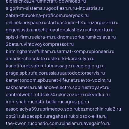
biolisichka24.ru
mncraft-download.ru
algoritm-sistema.ru
godflesh.ru
ru-industria.ru
zebra-tlt.ru
okna-proficom.ru
erynok.ru
onlinekinospace.ru
startupstudio-fefu.ru
zarges-ru.ru
gegenjustizunrecht.ru
autobalashov.ru
utrovortu.ru
spiski-firm.ru
elara-m.ru
kinomusorka.ru
mkcslava.ru
2bets.ru
vintovoykompressor.ru
birminghamvsfulham.ru
sarmat-komp.ru
pioneeri.ru
amadis-chocolate.ru
shkurki-karakulya.ru
kanotiforet.spb.ru
tutmassage.ru
ecolog.org.ru
praga.spb.ru
falcorussia.ru
autodoctorservis.ru
kamertondom.spb.ru
net-life.net.ru
avto-vozim.ru
sakhcamera.ru
alliance-electro.spb.ru
stroyavt.ru
controlweb1.ru
tdsak74.ru
kinzozo-ru.ru
kvotka.ru
iron-snab.ru
costa-bella.ru
eugrus.pp.ru
associaciya39.ru
primexpo.spb.ru
bezmorchin.ru
ia2.ru
cpt21.ru
ispecspb.ru
regahost.ru
kolosok-elita.ru
tae-kwon.ru
consrio.com.ru
insiam.ru
avegainfo.ru