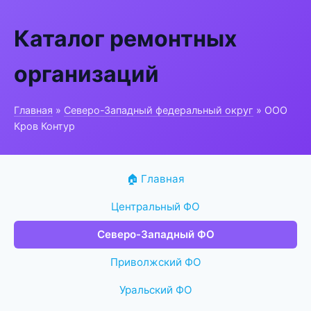
Каталог ремонтных
организаций
Главная
»
Северо-Западный федеральный округ
» ООО
Кров Контур
🏠 Главная
Центральный ФО
Северо-Западный ФО
Приволжский ФО
Уральский ФО