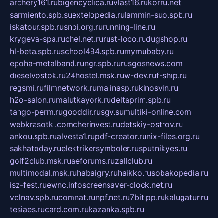
archery161.ru
bigencyclica.ru
vlast16.ru
korru.net
sarmiento.spb.su
extelopedia.ru
lammin-suo.spb.ru
iskatour.spb.ru
snpi.org.ru
running-line.ru
krygeva-spa.ru
chel.net.ru
rust-loco.ru
dugshop.ru
hl-beta.spb.ru
school494.spb.ru
mymubaby.ru
epoha-metalband.ru
ngr.spb.ru
rusgosnews.com
dieselvostok.ru
24hostel.msk.ru
w-dev.ru
f-ship.ru
regsmi.ru
filmnetwork.ru
malinasp.ru
kinosvin.ru
h2o-salon.ru
malutkayork.ru
deltaprim.spb.ru
tango-perm.ru
gooddir.ru
sgv.su
multiki-online.com
webkrasotki.com
cherinvest.ru
detskiy-ostrov.ru
ankou.spb.ru
alvesta1.ru
pdf-creator.ru
nix-files.org.ru
sakhatoday.ru
elektrikersymboler.ru
sputnikyes.ru
golf2club.msk.ru
aeforums.ru
zallclub.ru
multimodal.msk.ru
habaigry.ru
haikko.ru
sobakopedia.ru
isz-fest.ru
ewnc.info
screensaver-clock.net.ru
volnav.spb.ru
comnat.ru
npf.net.ru
7bit.pp.ru
kalugatur.ru
tesiaes.ru
card.com.ru
kazanka.spb.ru