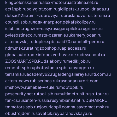
kingbolenskaner.ru
alex-motor.ru
astroline.net.ru
act1.spb.ru
polyglot.com.ru
gidlipetsk.ru
ooo-driada.ru
detsad125.ru
mir-zdoroviya.ru
bruslanovo.ru
siterem.ru
council.spb.ru
лодкипатриот.рф
kafekolizey.ru
iclub.net.ru
gazon-easy.ru
sugarepilekb.ru
grinox.ru
pylesostineco.ru
msts-ozarenie.ru
kameryjooan.ru
artemovskij.ru
dopler.spb.ru
aid70.ru
metall-perm.ru
ndm.msk.ru
ratingzooshop.ru
apiaccess.ru
globalautotrade.info
bezverhovskoe.ru
drsschool.ru
ZOOSMART.SPB.RU
dalakony.ru
medikijob.ru
remontt.spb.ru
photostudia.spb.ru
myragon.ru
terramia.ru
academy62.ru
gardengallereya.ru
rti.com.ru
artem-news.ru
biserinca.ru
krasnodarkurort.com
imshowtv.ru
mebel-v-tule.ru
mobtopik.ru
pcsecurity.net.ru
tool-sib.ru
multimetrunit.ru
sp-tour.ru
fan-cs.ru
santeh-russia.ru
symbian9.net.ru
DSHAIR.RU
tmmotors.spb.ru
xjocuricopii.com
musavtomat.msk.ru
obustrojdom.ru
sovetcik.ru
ybaranovskaya.ru