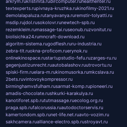
arkrym.ru
kristinita.ru
dircomputer.ru
healthenter.ru
textexperts.ru
pivnaya-kruzhka.ru
kinofilmy-2021.ru
demolalapaluza.ru
tanyavanya.ru
remstir-tolyatti.ru
msdip.ru
jdol.ru
sokolovr.ru
newtech-spb.ru
rezemkleim.ru
massage-tai.ru
seonub.ru
zvonitut.ru
biolisichka24.ru
mncraft-download.ru
algoritm-sistema.ru
godflesh.ru
ru-industria.ru
zebra-tlt.ru
okna-proficom.ru
erynok.ru
onlinekinospace.ru
startupstudio-fefu.ru
zarges-ru.ru
gegenjustizunrecht.ru
autobalashov.ru
utrovortu.ru
spiski-firm.ru
elara-m.ru
kinomusorka.ru
mkcslava.ru
2bets.ru
vintovoykompressor.ru
birminghamvsfulham.ru
sarmat-komp.ru
pioneeri.ru
amadis-chocolate.ru
shkurki-karakulya.ru
kanotiforet.spb.ru
tutmassage.ru
ecolog.org.ru
praga.spb.ru
falcorussia.ru
autodoctorservis.ru
kamertondom.spb.ru
net-life.net.ru
avto-vozim.ru
sakhcamera.ru
alliance-electro.spb.ru
stroyavt.ru