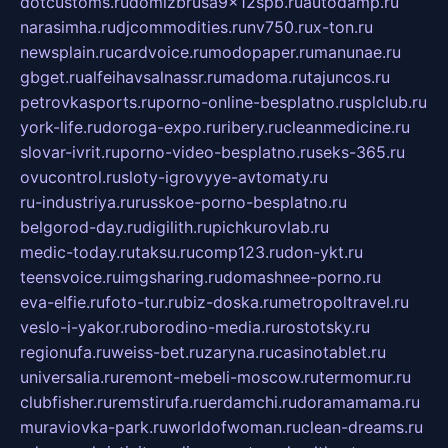
dotcustoms.ru
domizbrusa9x12spb.ru
autodamp.ru
narasimha.ru
djcommodities.ru
nv750.ru
x-ton.ru
newsplain.ru
cardvoice.ru
modopaper.ru
manunae.ru
gbget.ru
alfeihavsalnassr.ru
madoma.ru
tajuncos.ru
petrovkasports.ru
porno-online-besplatno.ru
splclub.ru
york-life.ru
doroga-expo.ru
ribery.ru
cleanmedicine.ru
slovar-ivrit.ru
porno-video-besplatno.ru
seks-365.ru
ovucontrol.ru
sloty-igrovyye-avtomaty.ru
ru-industriya.ru
russkoe-porno-besplatno.ru
belgorod-day.ru
digilith.ru
pichkurovlab.ru
medic-today.ru
taksu.ru
comp123.ru
don-ykt.ru
teensvoice.ru
imgsharing.ru
domashnee-porno.ru
eva-elfie.ru
foto-tur.ru
biz-doska.ru
metropoltravel.ru
veslo-i-yakor.ru
borodino-media.ru
rostotsky.ru
regionufa.ru
weiss-bet.ru
zaryna.ru
casinotablet.ru
universalia.ru
remont-mebeli-moscow.ru
termomur.ru
clubfisher.ru
remstirufa.ru
erdamchi.ru
doramamama.ru
muraviovka-park.ru
worldofwoman.ru
clean-dreams.ru