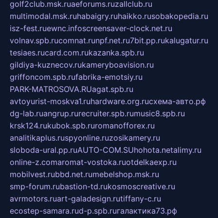
golf2club.msk.ru
aeforums.ru
zallclub.ru
multimodal.msk.ru
habaigry.ru
haikko.ru
sobakopedia.ru
isz-fest.ru
ewnc.info
screensaver-clock.net.ru
volnav.spb.ru
comnat.ru
npf.net.ru
7bit.pp.ru
kalugatur.ru
tesiaes.ru
card.com.ru
kazanka.spb.ru
gildiya-kuznecov.ru
kameryboavision.ru
griffoncom.spb.ru
fabrika-emotsiy.ru
PARK-MATROSOVA.RU
agat.spb.ru
avtoyurist-moskva1.ru
hardware.org.ru
схема-авто.рф
dg-lab.ru
angrup.ru
recruiter.spb.ru
music8.spb.ru
krsk124.ru
kubok.spb.ru
romanofforex.ru
analitikaplus.ru
spyonline.ru
zosikamery.ru
sloboda-ural.pp.ru
AUTO-COM.SU
hohota.net
alimy.ru
online-z.com
aromat-vostoka.ru
otdelkaexp.ru
mobilvest.ru
bbd.net.ru
mebelshop.msk.ru
smp-forum.ru
bastion-td.ru
kosmoscreative.ru
avrmotors.ru
art-galadesign.ru
tiffany-c.ru
ecostep-samara.ru
d-p.spb.ru
галактика73.рф