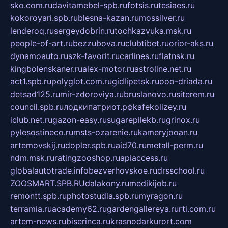
sko.com.ru
davitamebel-spb.ru
fotsis.ru
tesiaes.ru
kokoroyari.spb.ru
blesna-kazan.ru
mossilver.ru
lenderoq.ru
sergeydobrin.ru
tochkazvuka.msk.ru
people-of-art.ru
bezzubova.ru
clubtibet.ru
orior-aks.ru
dynamoauto.ru
szk-favorit.ru
carlines.ru
flatnsk.ru
kingbolenskaner.ru
alex-motor.ru
astroline.net.ru
act1.spb.ru
polyglot.com.ru
gidlipetsk.ru
ooo-driada.ru
detsad125.ru
mir-zdoroviya.ru
bruslanovo.ru
siterem.ru
council.spb.ru
лодкипатриот.рф
kafekolizey.ru
iclub.net.ru
gazon-easy.ru
sugarepilekb.ru
grinox.ru
pylesostineco.ru
msts-ozarenie.ru
kameryjooan.ru
artemovskij.ru
dopler.spb.ru
aid70.ru
metall-perm.ru
ndm.msk.ru
ratingzooshop.ru
apiaccess.ru
globalautotrade.info
bezverhovskoe.ru
drsschool.ru
ZOOSMART.SPB.RU
dalakony.ru
medikijob.ru
remontt.spb.ru
photostudia.spb.ru
myragon.ru
terramia.ru
academy62.ru
gardengallereya.ru
rti.com.ru
artem-news.ru
biserinca.ru
krasnodarkurort.com