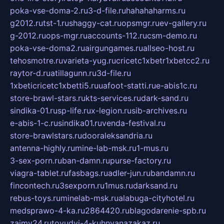
poka-vse-doma-2.ru
3-d-file.ru
hahahaharms.ru
g2012.ru
tst-1.ru
shaggy-cat.ru
opsmgr.ru
ev-gallery.ru
g-2012.ru
ops-mgr.ru
accounts-112.ru
csm-demo.ru
poka-vse-doma2.ru
airgungames.ru
allseo-host.ru
tehosmotre.ru
varieta-yug.ru
cricetc1xbetr1xbetcc2.ru
raytor-d.ru
atillagunn.ru
3d-file.ru
1xbeticricetc1xbetti5.ru
uafoot-statti.ru
e-abis1c.ru
store-brawl-stars.ru
kts-services.ru
dark-sand.ru
sindika-01.ru
sp-life.ru
x-legion.ru
sib-archives.ru
e-abis-1-c.ru
sindika01.ru
venda-festival.ru
store-brawlstars.ru
dooraleksandria.ru
antenna-highly.ru
mine-lab-msk.ru
1-mus.ru
3-sex-porn.ru
ban-damn.ru
purse-factory.ru
viagra-tablet.ru
fasbags.ru
adler-jun.ru
bandamn.ru
fincontech.ru
3sexporn.ru
1mus.ru
darksand.ru
rebus-toys.ru
minelab-msk.ru
alabuga-cityhotel.ru
medsprawo-4-ka.ru
2864420.ru
blagodarenie-spb.ru
zajmy24.ru
tovudyi-4-kuhnyanazakaz.ru