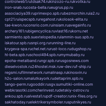
controlweb1.ru
tdsak74.ru
kinzozo-ru.ru
kvotka.ru
iron-snab.ru
costa-bella.ru
eugrus.pp.ru
associaciya39.ru
primexpo.spb.ru
bezmorchin.ru
ia2.ru
cpt21.ru
ispecspb.ru
regahost.ru
kolosok-elita.ru
tae-kwon.ru
consrio.com.ru
insiam.ru
avegainfo.ru
archery161.ru
bigencyclica.ru
vlast16.ru
korru.net
sarmiento.spb.su
extelopedia.ru
lammin-suo.spb.ru
iskatour.spb.ru
snpi.org.ru
running-line.ru
krygeva-spa.ru
chel.net.ru
rust-loco.ru
dugshop.ru
hl-beta.spb.ru
school494.spb.ru
mymubaby.ru
epoha-metalband.ru
ngr.spb.ru
rusgosnews.com
dieselvostok.ru
24hostel.msk.ru
w-dev.ru
f-ship.ru
regsmi.ru
filmnetwork.ru
malinasp.ru
kinosvin.ru
h2o-salon.ru
malutkayork.ru
deltaprim.spb.ru
tango-perm.ru
gooddir.ru
sgv.su
multiki-online.com
webkrasotki.com
cherinvest.ru
detskiy-ostrov.ru
ankou.spb.ru
alvesta1.ru
pdf-creator.ru
nix-files.org.ru
sakhatoday.ru
elektrikersymboler.ru
sputnikyes.ru