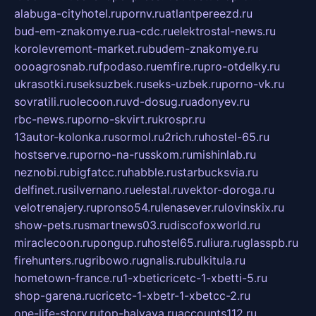
alabuga-cityhotel.ru
pornv.ru
atlantpereezd.ru
bud-em-znakomye.ru
a-cdc.ru
elektrostal-news.ru
korolevremont-market.ru
budem-znakomye.ru
oooagrosnab.ru
fpodaso.ru
emfire.ru
pro-otdelky.ru
ukrasotki.ru
seksuzbek.ru
seks-uzbek.ru
porno-vk.ru
sovratili.ru
olecoon.ru
vd-dosug.ru
adonyev.ru
rbc-news.ru
porno-skvirt.ru
krospr.ru
13autor-kolonka.ru
sormol.ru
2rich.ru
hostel-65.ru
hostserve.ru
porno-na-russkom.ru
mishinlab.ru
neznobi.ru
bigfatcc.ru
habble.ru
starbucksvia.ru
delfinet.ru
silvernano.ru
elestal.ru
vektor-doroga.ru
velotrenajery.ru
pronso54.ru
lenasever.ru
lovinskix.ru
show-pets.ru
smartnews03.ru
discofoxworld.ru
miraclecoon.ru
pongup.ru
hostel65.ru
liura.ru
glasspb.ru
firehunters.ru
gribowo.ru
gnalis.ru
bulkitula.ru
hometown-france.ru
1-xbeticricetc-1-xbetti-5.ru
shop-garena.ru
cricetc-1-xbetr-1-xbetcc-2.ru
one-life-story.ru
top-halyava.ru
accounts112.ru