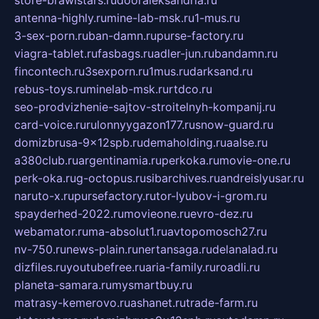
antenna-highly.ru
mine-lab-msk.ru
1-mus.ru
3-sex-porn.ru
ban-damn.ru
purse-factory.ru
viagra-tablet.ru
fasbags.ru
adler-jun.ru
bandamn.ru
fincontech.ru
3sexporn.ru
1mus.ru
darksand.ru
rebus-toys.ru
minelab-msk.ru
rtdco.ru
seo-prodvizhenie-sajtov-stroitelnyh-kompanij.ru
card-voice.ru
rulonnyygazon177.ru
snow-guard.ru
domizbrusa-9x12spb.ru
demaholding.ru
aalse.ru
a380club.ru
argentinamia.ru
perkoka.ru
movie-one.ru
perk-oka.ru
g-octopus.ru
sibarchives.ru
andreislyusar.ru
naruto-x.ru
pursefactory.ru
tor-lyubov-i-grom.ru
spayderhed-2022.ru
movieone.ru
evro-dez.ru
webamator.ru
ma-absolut1.ru
avtopomosch27.ru
nv-750.ru
news-plain.ru
nertansaga.ru
delanalad.ru
dizfiles.ru
youtubefree.ru
aria-family.ru
roadli.ru
planeta-samara.ru
mysmartbuy.ru
matrasy-kemerovo.ru
ashanet.ru
trade-farm.ru