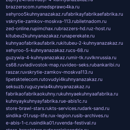
brazzerscom.ru
medsprawo4ka.ru
xehyroo5kuhnyanazakaz.ru
fabrikayfabrikaefabrika.ru
vskrytie-zamkov-moskva-113.ru
biletnadom.ru
zed-online.ru
pimchax.ru
brazzers-hd.ru
z-host.ru
kitubeu2kuhnyanazakaz.ru
naperekate.ru
kuhnyaofabrikaufabrik.ru
kitubeu-2-kuhnyanazakaz.ru
xehyroo-5-kuhnyanazakaz.ru
cs-68.ru
guzywia-4-kuhnyanazakaz.ru
mir-tk.ru
vlknrussia.ru
cs68.ru
vladivostok-map.ru
video-seks.ru
bankaribi.ru
raszar.ru
vskrytie-zamkov-moskva113.ru
lipetsktelecom.ru
tovudyi4kuhnyanazakaz.ru
seksuzb.ru
guzywia4kuhnyanazakaz.ru
fabrikaofabrikaokuhny.ru
kuhnyaekuhnyaafabrika.ru
kuhnyaykuhnyayfabrika.ru
e-abis1c.ru
store-brawl-stars.ru
kts-services.ru
dark-sand.ru
sindika-01.ru
sp-life.ru
x-legion.ru
sib-archives.ru
e-abis-1-c.ru
sindika01.ru
venda-festival.ru
store-brawlstars.ru
dooraleksandria.ru