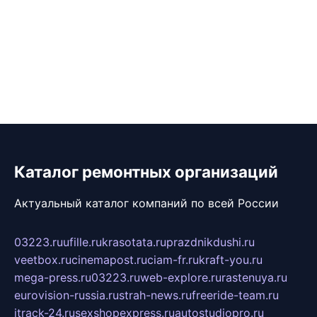
Каталог ремонтных организаций
Актуальный каталог компаний по всей России
03223.ru
ufille.ru
krasotata.ru
prazdnikdushi.ru
veetbox.ru
cinemapost.ru
ciam-fr.ru
kraft-you.ru
mega-press.ru
03223.ru
web-explore.ru
rastenuya.ru
eurovision-russia.ru
strah-news.ru
freeride-team.ru
itrack-24.ru
sexshopexpress.ru
autostudiopro.ru