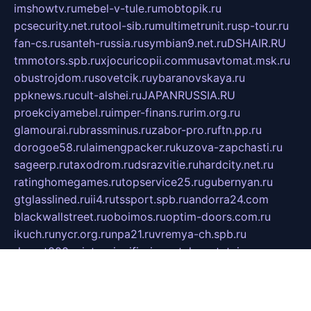
imshowtv.ru
mebel-v-tule.ru
mobtopik.ru
pcsecurity.net.ru
tool-sib.ru
multimetrunit.ru
sp-tour.ru
fan-cs.ru
santeh-russia.ru
symbian9.net.ru
DSHAIR.RU
tmmotors.spb.ru
xjocuricopii.com
musavtomat.msk.ru
obustrojdom.ru
sovetcik.ru
ybaranovskaya.ru
ppknews.ru
cult-alshei.ru
JAPANRUSSIA.RU
proekciyamebel.ru
imper-finans.ru
rim.org.ru
glamourai.ru
brassminus.ru
zabor-pro.ru
ftn.pp.ru
dorogoe58.ru
laimengpacker.ru
kuzova-zapchasti.ru
sageerp.ru
taxodrom.ru
dsrazvitie.ru
hardcity.net.ru
ratinghomegames.ru
topservice25.ru
gubernyan.ru
gtglasslined.ru
ii4.ru
tssport.spb.ru
andorra24.com
blackwallstreet.ru
oboimos.ru
optim-doors.com.ru
ikuch.ru
nycr.org.ru
npa21.ru
vremya-ch.spb.ru
desert000.ru
ivtorgi.ru
ifiori.ru
catalog-statei.ru
dcv.org.ru
spetsmaster174.ru
ipkameryhiseeu.ru
dum26.ru
ruspol.spb.ru
fr-opendp.ru
kam-solnyshko.ru
cheyenne-arapaho.ru
sevzapmetal.spb.ru