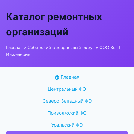
Каталог ремонтных
организаций
Главная
»
Сибирский федеральный округ
» ООО Build
Инженерия
🏠 Главная
Центральный ФО
Северо-Западный ФО
Приволжский ФО
Уральский ФО